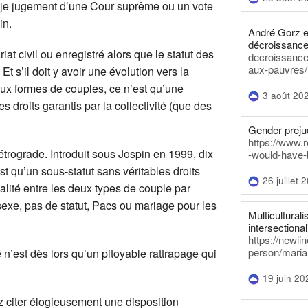
r je jugement d’une Cour suprême ou un vote
in.
André Gorz e
décroissance
t civil ou enregistré alors que le statut des
decroissance-
aux-pauvres/
Et s’il doit y avoir une évolution vers la
ux formes de couples, ce n’est qu’une
3 août 20
s droits garantis par la collectivité (que des
Gender prejud
https://www.r
étrograde. Introduit sous Jospin en 1999, dix
-would-have-
t qu’un sous-statut sans véritables droits
26 juillet 
galité entre les deux types de couple par
sexe, pas de statut, Pacs ou mariage pour les
Multiculturalis
intersectionali
https://newli
person/maria
n’est dès lors qu’un pitoyable rattrapage qui
19 juin 20
 citer élogieusement une disposition