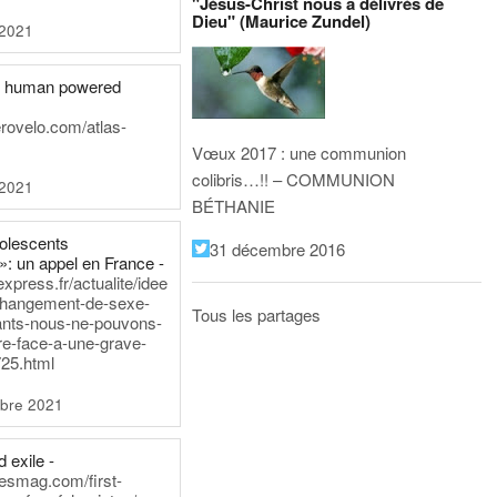
"Jésus-Christ nous a délivrés de
Dieu" (Maurice Zundel)
 2021
he human powered
erovelo.com/atlas-
Vœux 2017 : une communion
colibris…!! – COMMUNION
 2021
BÉTHANIE
dolescents
31 décembre 2016
»: un appel en France -
express.fr/actualite/idee
changement-de-sexe-
Tous les partages
ants-nous-ne-pouvons-
re-face-a-une-grave-
25.html
bre 2021
 exile -
nesmag.com/first-