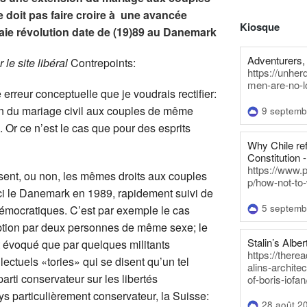
 doit pas faire croire à une avancée
Kiosque
raie révolution date de (19)89 au Danemark
Adventurers, 
 le site libéral
Contrepoints:
https://unhe
men-are-no-l
 erreur conceptuelle que je voudrais rectifier:
ion du mariage civil aux couples de même
9 septemb
 Or ce n’est le cas que pour des esprits
Why Chile re
Constitution -
https://www.
tissent, ou non, les mêmes droits aux couples
p/how-not-to-
ci le Danemark en 1989, rapidement suivi de
5 septemb
démocratiques. C’est par exemple le cas
ption par deux personnes de même sexe; le
Stalin’s Alber
st évoqué que par quelques militants
https://there
ectuels «tories» qui se disent qu’un tel
alins-architec
rti conservateur sur les libertés
of-boris-iofan
s particulièrement conservateur, la Suisse:
28 août 2