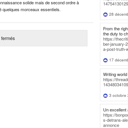
econnaissance solide mais de second ordre à
14754130129
vé quelques morceaux essentiels.
28 décem
From the righ
the duty to c
 fermés
https://thecr
ber-january-2
a-post-truth-
17 décem
Writing world 
https://threa
14348034109
3 octobre
Un excellent a
https://bonpo
s-detrans-ale
annonce