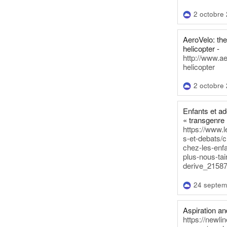
2 octobre
AeroVelo: t
helicopter -
http://www.a
helicopter
2 octobre
Enfants et a
« transgenre 
https://www.l
s-et-debats/
chez-les-enf
plus-nous-tai
derive_21587
24 septem
Aspiration and
https://newli