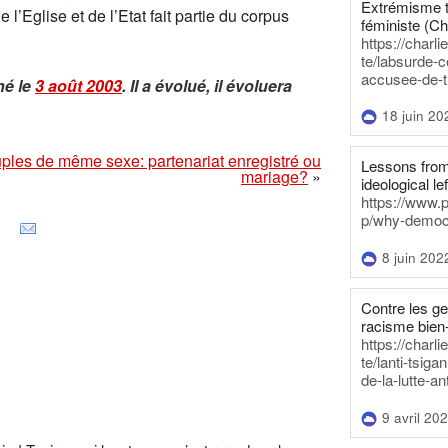
Extrémisme t
l’Eglise et de l’Etat fait partie du corpus
féministe (Ch
https://charl
te/labsurde-c
accusee-de-t
né le
3 août 2003
. Il a évolué, il évoluera
18 juin 20
ples de même sexe: partenariat enregistré ou
Lessons from 
mariage?
»
ideological lef
https://www.
p/why-democra
8 juin 202
Contre les g
racisme bien
https://charl
te/lanti-tsig
de-la-lutte-an
9 avril 20