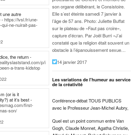
son organe délibérant, le Consistoire.
Elle s’est éteinte samedi 7 janvier à
t une autre
 -
https://lvsl.fr/une-
l’âge de 57 ans.
Photo: Juliette Buffat
qui-ne-nuirait-pas-
sur le plateau de «Faut pas croire»,
capture d’écran.
Par Joël Burri
«J’ai
22
constaté que la religion était souvent un
obstacle à l’épanouissement sexue…
ice, the return -
14 janvier 2017
ealityslaststand.com/p/i
been-a-trans-kidstop
2022
Les variations de l'humeur au service
de la créativité
m (or is it
ty?) at it’s best -
Conférence-débat TOUS PUBLICS
nesmag.com/first-
avec le Professeur Jean-Michel Aubry,
nas-son/
Quel est un point commun entre Van
22
Gogh, Claude Monnet, Agatha Christie,