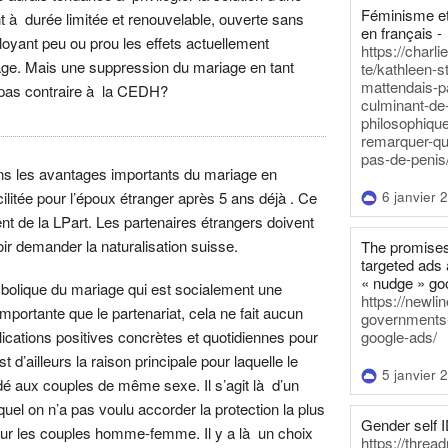
Féminisme et
nt à durée limitée et renouvelable, ouverte sans
en français -
loyant peu ou prou les effets actuellement
https://charl
riage. Mais une suppression du mariage en tant
te/kathleen-s
mattendais-p
le pas contraire à la CEDH?
culminant-de
philosophique
remarquer-qu
pas-de-penis
 dans les avantages importants du mariage en
6 janvier 
acilitée pour l’époux étranger après 5 ans déjà . Ce
t de la LPart. Les partenaires étrangers doivent
ir demander la naturalisation suisse.
The promises
targeted ads 
« nudge » go
ymbolique du mariage qui est socialement une
https://newl
mportante que le partenariat, cela ne fait aucun
governments-t
google-ads/
lications positives concrètes et quotidiennes pour
 d’ailleurs la raison principale pour laquelle le
5 janvier 
é aux couples de même sexe. Il s’agit là d’un
uel on n’a pas voulu accorder la protection la plus
Gender self I
ur les couples homme-femme. Il y a là un choix
https://threa