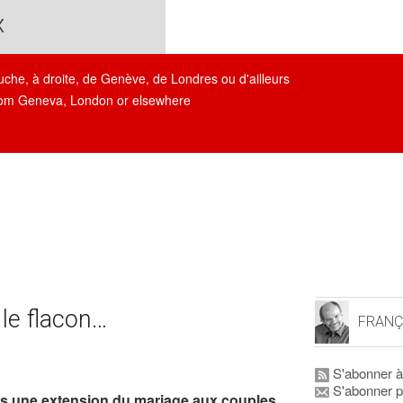
x
auche, à droite, de Genève, de Londres ou d'ailleurs
, from Geneva, London or elsewhere
 le flacon…
FRANÇ
S'abonner à
S'abonner p
dans une extension du mariage aux couples