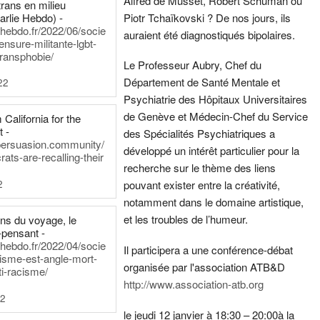
Alfred de Musset, Robert Schuman ou
rans en milieu
arlie Hebdo) -
Piotr Tchaïkovski ? De nos jours, ils
iehebdo.fr/2022/06/socie
auraient été diagnostiqués bipolaires.
ensure-militante-lgbt-
ransphobie/
Le Professeur Aubry, Chef du
Département de Santé Mentale et
22
Psychiatrie des Hôpitaux Universitaires
de Genève et Médecin-Chef du Service
California for the
t -
des Spécialités Psychiatriques a
persuasion.community/
développé un intérêt particulier pour la
ts-are-recalling-their
recherche sur le thème des liens
2
pouvant exister entre la créativité,
notamment dans le domaine artistique,
et les troubles de l’humeur.
ens du voyage, le
-pensant -
iehebdo.fr/2022/04/socie
Il participera a une conférence-débat
anisme-est-angle-mort-
organisée par l'association ATB&D
ti-racisme/
http://www.association-atb.org
22
le jeudi 12 janvier à 18:30 – 20:00
à la