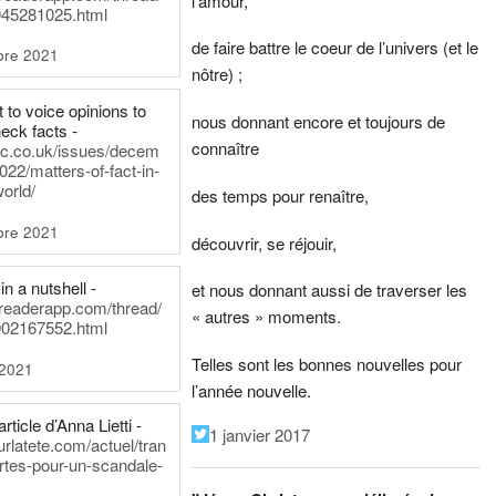
l’amour,
45281025.html
de faire battre le coeur de l’univers (et le
bre 2021
nôtre) ;
t to voice opinions to
nous donnant encore et toujours de
heck facts -
connaître
itic.co.uk/issues/decem
022/matters-of-fact-in-
world/
des temps pour renaître,
bre 2021
découvrir, se réjouir,
in a nutshell -
et nous donnant aussi de traverser les
dreaderapp.com/thread/
« autres » moments.
02167552.html
Telles sont les bonnes nouvelles pour
 2021
l’année nouvelle.
rticle d’Anna Lietti -
1 janvier 2017
urlatete.com/actuel/tran
rtes-pour-un-scandale-