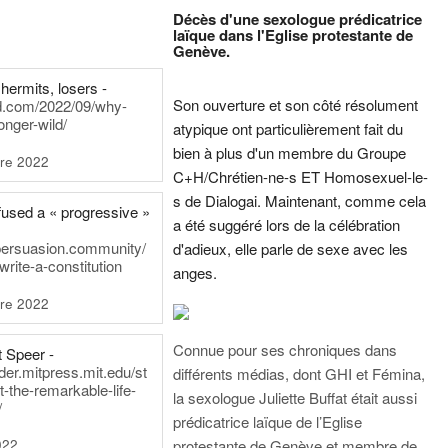
Décès d'une sexologue prédicatrice
laïque dans l'Eglise protestante de
Genève.
hermits, losers -
Son ouverture et son côté résolument
rd.com/2022/09/why-
onger-wild/
atypique ont particulièrement fait du
bien à plus d'un membre du Groupe
re 2022
C+H/Chrétien-ne-s ET Homosexuel-le-
s de Dialogai. Maintenant, comme cela
fused a « progressive »
a été suggéré lors de la célébration
persuasion.community/
d'adieux, elle parle de sexe avec les
write-a-constitution
anges.
re 2022
Connue pour ses chroniques dans
t Speer -
ader.mitpress.mit.edu/st
différents médias, dont GHI et Fémina,
t-the-remarkable-life-
la sexologue Juliette Buffat était aussi
/
prédicatrice laïque de l’Eglise
022
protestante de Genève et membre de