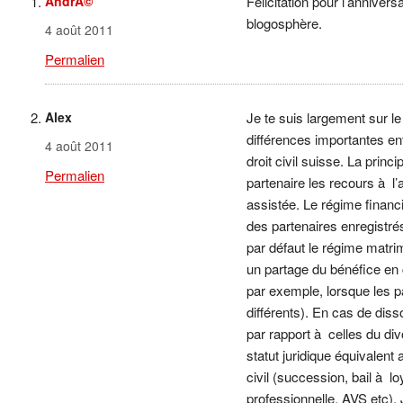
AndrÃ©
Félicitation pour l’annivers
blogosphère.
4 août 2011
Permalien
Alex
Je te suis largement sur le
différences importantes ent
4 août 2011
droit civil suisse. La princi
Permalien
partenaire les recours à l
assistée. Le régime financi
des partenaires enregistrés
par défaut le régime matrim
un partage du bénéfice en c
par exemple, lorsque les p
différents). En cas de diss
par rapport à celles du div
statut juridique équivale
civil (succession, bail à 
professionnelle, AVS etc). 