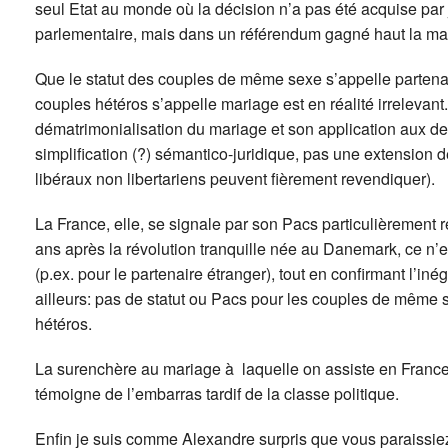
seul Etat au monde où la décision n’a pas été acquise pa
parlementaire, mais dans un référendum gagné haut la ma
Que le statut des couples de même sexe s’appelle partenaria
couples hétéros s’appelle mariage est en réalité irrelevant. 
dématrimonialisation du mariage et son application aux de
simplification (?) sémantico-juridique, pas une extension de
libéraux non libertariens peuvent fièrement revendiquer).
La France, elle, se signale par son Pacs particulièrement r
ans après la révolution tranquille née au Danemark, ce n’es
(p.ex. pour le partenaire étranger), tout en confirmant l’iné
ailleurs: pas de statut ou Pacs pour les couples de même 
hétéros.
La surenchère au mariage à laquelle on assiste en France 
témoigne de l’embarras tardif de la classe politique.
Enfin je suis comme Alexandre surpris que vous paraissiez