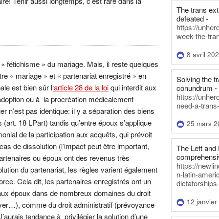
aire! Tenir aussi longtemps, c’est rare dans la
The trans ex
defeated -
https://unher
week-the-tra
8 avril 20
 « fétichisme » du mariage. Mais, il reste quelques
re « mariage » et « partenariat enregistré » en
Solving the tr
pale est bien sûr l
‘article 28 de la loi
qui interdit aux
conundrum -
https://unhe
’adoption ou à la procréation médicalement
need-a-trans
er n’est pas identique: il y a séparation des biens
 (art. 18 LPart) tandis qu’entre époux s’applique
25 mars 2
onial de la participation aux acquêts, qui prévoit
as de dissolution (l’impact peut être important,
The Left and 
comprehensiv
artenaires ou époux ont des revenus très
https://newl
olution du partenariat, les règles varient également
n-latin-americ
orce. Cela dit, les partenaires enregistrés ont un
dictatorships
nt aux époux dans de nombreux domaines du droit
12 janvier
loyer…), comme du droit administratif (prévoyance
J’aurais tendance à privilégier la solution d’une