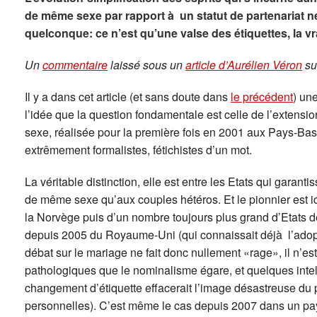
de même sexe par rapport à un statut de partenariat ne
quelconque: ce n’est qu’une valse des étiquettes, la v
Un
commentaire
laissé sous un
article d’Aurélien Véron
sur
Il y a dans cet article (et sans doute dans
le précédent
) une
l’idée que la question fondamentale est celle de l’extens
sexe, réalisée pour la première fois en 2001 aux Pays-Bas.
extrêmement formalistes, fétichistes d’un mot.
La véritable distinction, elle est entre les Etats qui garan
de même sexe qu’aux couples hétéros. Et le pionnier est i
la Norvège puis d’un nombre toujours plus grand d’Etats 
depuis 2005 du Royaume-Uni (qui connaissait déjà l’ado
débat sur le mariage ne fait donc nullement «rage», il n’e
pathologiques que le nominalisme égare, et quelques intell
changement d’étiquette effacerait l’image désastreuse du pa
personnelles). C’est même le cas depuis 2007 dans un pay