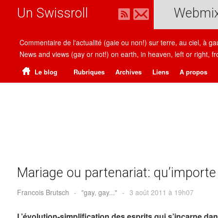
Un Swissroll
Webmi
Commentaire de l'actualité (gaie ou non!) sur terre, au ciel, à g
News and views (gay or not!) on earth, in heaven, left or right
Le blog
Rubriques
Archives
Liens
A propos
Mariage ou partenariat: qu’importe
Francois Brutsch
-
"gay, gay..."
-
3 août 2011 à 19h07
L’évolution-simplification des esprits qui s’incarne 