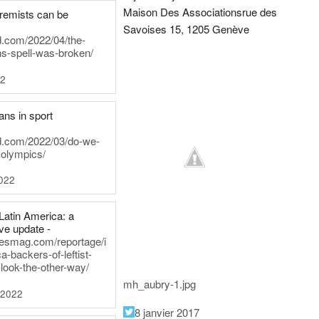
Maison Des Associations
rue des
tremists can be
Savoises 15, 1205 Genève
d.com/2022/04/the-
ns-spell-was-broken/
22
ans in sport
rd.com/2022/03/do-we-
-olympics/
022
Latin America: a
e update -
inesmag.com/reportage/i
a-backers-of-leftist-
-look-the-other-way/
mh_aubry-1.jpg
 2022
8 janvier 2017