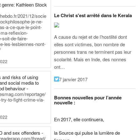
 genre: Kathleen Stock
Le Christ s'est arrêté dans le Kerala
iehebdo.fr/2021/12/socie
tockphilosophe-je-ne-
as-a-ce-que-le-point-
-ma-reflexion-
A cause du rejet et de l’hostilité dont
-soit-de-faire-
e-les-lesbiennes-nont-
elles sont victimes, bon nombre de
/
personnes trans ne terminent pas leur
scolarité. Mais en Inde, des nonnes
2022
ont…
 and risks of using
7 janvier 2017
and social media to
od behaviour -
inesmag.com/reportage/
Bonnes nouvelles pour l’année
ry-to-fight-crime-via-
nouvelle :
2022
En 2017, elle continuera,
la Source qui pulse la lumière de
D and sex offenders -
dreaderapp.com/thread/