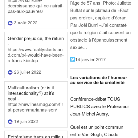
l’âge de 57 ans.
Photo: Juliette
decroissance-qui-ne-nuirait-
Buffat sur le plateau de «Faut
pas-aux-pauvres/
pas croire», capture d’écran.
3 août 2022
Par Joël Burri
«J’ai constaté
que la religion était souvent un
Gender prejudice, the return
obstacle à l’épanouissement
-
sexue…
https://www.realityslaststan
d.com/p/i-would-have-been-
14 janvier 2017
a-trans-kidstop
26 juillet 2022
Les variations de l'humeur
au service de la créativité
Multiculturalism (or is it
intersectionality?) at it’s
best -
Conférence-débat TOUS
https://newlinesmag.com/fir
PUBLICS avec le Professeur
st-person/marianas-son/
Jean-Michel Aubry,
19 juin 2022
Quel est un point commun
entre Van Gogh, Claude
Extrémisme trans en milieu