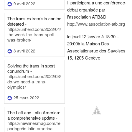
Il participera a une conférence-
9 avril 2022
débat organisée par
l'association ATB&D
The trans extremists can be
defeated -
http://www.association-atb.org
https://unherd.com/2022/04/
the-week-the-trans-spell-
le jeudi 12 janvier à 18:30 –
was-broken/
20:00
à la Maison Des
Associations
rue des Savoises
8 avril 2022
15, 1205 Genève
Solving the trans in sport
conundrum -
https://unherd.com/2022/03/
do-we-need-a-trans-
olympics/
25 mars 2022
The Left and Latin America:
a comprehensive update -
https://newlinesmag.com/re
portage/in-latin-america-