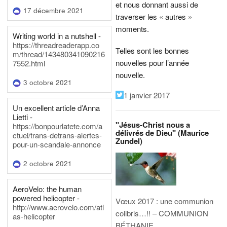
et nous donnant aussi de
17 décembre 2021
traverser les « autres »
moments.
Writing world in a nutshell -
https://threadreaderapp.co
Telles sont les bonnes
m/thread/143480341090216
nouvelles pour l’année
7552.html
nouvelle.
3 octobre 2021
1 janvier 2017
Un excellent article d’Anna
Lietti -
"Jésus-Christ nous a
https://bonpourlatete.com/a
délivrés de Dieu" (Maurice
ctuel/trans-detrans-alertes-
Zundel)
pour-un-scandale-annonce
2 octobre 2021
AeroVelo: the human
powered helicopter -
Vœux 2017 : une communion
http://www.aerovelo.com/atl
colibris…!! – COMMUNION
as-helicopter
BÉTHANIE