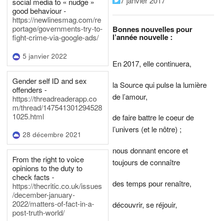
7 janvier 2017
social media to « nudge »
good behaviour -
https://newlinesmag.com/re
portage/governments-try-to-
Bonnes nouvelles pour
l’année nouvelle :
fight-crime-via-google-ads/
5 janvier 2022
En 2017, elle continuera,
Gender self ID and sex
la Source qui pulse la lumière
offenders -
de l’amour,
https://threadreaderapp.co
m/thread/147541301294528
1025.html
de faire battre le coeur de
l’univers (et le nôtre) ;
28 décembre 2021
nous donnant encore et
From the right to voice
toujours de connaître
opinions to the duty to
check facts -
des temps pour renaître,
https://thecritic.co.uk/issues
/december-january-
2022/matters-of-fact-in-a-
découvrir, se réjouir,
post-truth-world/