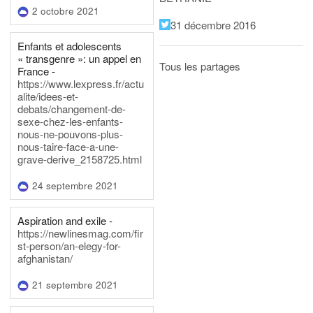
2 octobre 2021
31 décembre 2016
Enfants et adolescents
« transgenre »: un appel en
Tous les partages
France -
https://www.lexpress.fr/actu
alite/idees-et-
debats/changement-de-
sexe-chez-les-enfants-
nous-ne-pouvons-plus-
nous-taire-face-a-une-
grave-derive_2158725.html
24 septembre 2021
Aspiration and exile -
https://newlinesmag.com/fir
st-person/an-elegy-for-
afghanistan/
21 septembre 2021