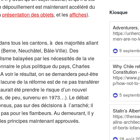
e dépouillement est maintenant accéléré du
Kiosque
a
présentation des objets
, et les
affiches
).
Adventurers, 
https://unhe
men-are-no-l
ans tous les cantons, à des majorités allant
(Berne, Neuchâtel, Bâle-Ville). Des
9 septemb
lisme balayées par les nécessités de la vie
nnaire le plus politique du pays, Charles
Why Chile re
Constitution -
 A voir le résultat, on se demandera peut-être
https://www.
e lacune de la réforme est de ne pas transférer
p/how-not-to-
aurait été prendre le risque d’un nouvel
5 septemb
efus, de peu, survenu en 1973…). Le débat
nsus, pas sur des décisions à l’arraché; il
Stalin’s Alber
st pas pour les flambeurs. Au demeurant, il y
https://there
 les principes maintenant approuvés.
alins-architec
of-boris-iofan
28 août 2