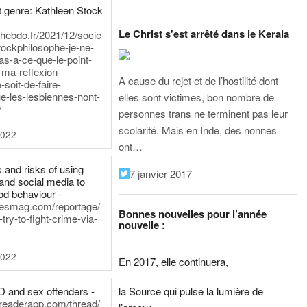
 genre: Kathleen Stock
Le Christ s'est arrêté dans le Kerala
iehebdo.fr/2021/12/socie
tockphilosophe-je-ne-
as-a-ce-que-le-point-
-ma-reflexion-
A cause du rejet et de l’hostilité dont
-soit-de-faire-
e-les-lesbiennes-nont-
elles sont victimes, bon nombre de
/
personnes trans ne terminent pas leur
scolarité. Mais en Inde, des nonnes
2022
ont…
 and risks of using
7 janvier 2017
and social media to
od behaviour -
inesmag.com/reportage/
Bonnes nouvelles pour l’année
ry-to-fight-crime-via-
nouvelle :
2022
En 2017, elle continuera,
la Source qui pulse la lumière de
D and sex offenders -
dreaderapp.com/thread/