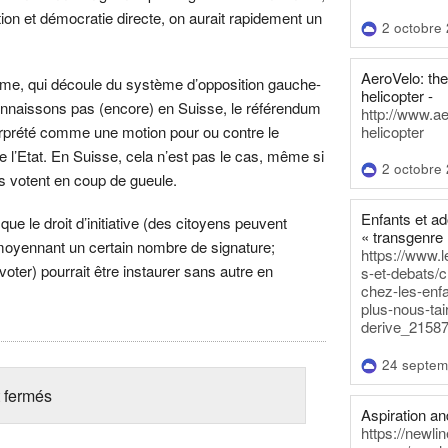
on et démocratie directe, on aurait rapidement un
2 octobre
AeroVelo: t
lème, qui découle du système d’opposition gauche-
helicopter -
connaissons pas (encore) en Suisse, le référendum
http://www.a
helicopter
erprété comme une motion pour ou contre le
 l’Etat. En Suisse, cela n’est pas le cas, même si
2 octobre
ns votent en coup de gueule.
Enfants et a
 que le droit d’initiative (des citoyens peuvent
« transgenre 
 moyennant un certain nombre de signature;
https://www.l
voter) pourrait être instaurer sans autre en
s-et-debats/
chez-les-enf
plus-nous-tai
derive_21587
24 septem
 fermés
Aspiration and
https://newli