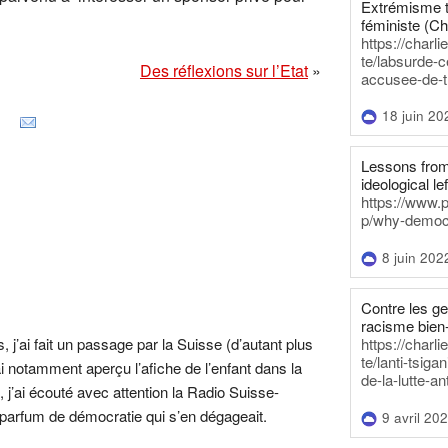
Extrémisme t
féministe (Ch
https://charl
te/labsurde-c
Des réflexions sur l’Etat
»
accusee-de-t
18 juin 20
Lessons from 
ideological lef
https://www.
p/why-democra
8 juin 202
Contre les g
racisme bien
 j’ai fait un passage par la Suisse (d’autant plus
https://charl
te/lanti-tsig
’ai notamment aperçu l’afiche de l’enfant dans la
de-la-lutte-an
, j’ai écouté avec attention la Radio Suisse-
 parfum de démocratie qui s’en dégageait.
9 avril 20