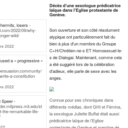
Décès d'une sexologue prédicatrice
laïque dans l'Eglise protestante de
Genève.
hermits, losers -
Son ouverture et son côté résolument
rd.com/2022/09/why-
onger-wild/
atypique ont particulièrement fait du
bien à plus d'un membre du Groupe
re 2022
C+H/Chrétien-ne-s ET Homosexuel-le-
s de Dialogai. Maintenant, comme cela
fused a « progressive »
a été suggéré lors de la célébration
persuasion.community/
d'adieux, elle parle de sexe avec les
write-a-constitution
anges.
re 2022
Connue pour ses chroniques dans
t Speer -
ader.mitpress.mit.edu/st
différents médias, dont GHI et Fémina,
t-the-remarkable-life-
la sexologue Juliette Buffat était aussi
/
prédicatrice laïque de l’Eglise
022
protestante de Genève et membre de