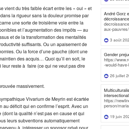
 vient du très faible écart entre les « oui » et
André Gorz e
 dans la rigueur sans la douleur promise par
décroissance
ncarne une sorte de troisième voie entre la
decroissance-
aux-pauvres/
ponibles et l’augmentation des impôts — au
ssus et de la transformation des mentalités
3 août 20
roductivité suffisants. Ou un apaisement de
économies. Ou la force d’une gauche (dont une
Gender prejud
 maintien des acquis… Quoi qu’il en soit, le
https://www.r
-would-have-
eur reste à faire (ce qui ne veut pas dire
26 juillet 
approuvée massivement.
Multiculturalis
intersectionali
e sympathique Vivarium de Meyrin est écartée
https://newli
person/maria
 au déficit qui en confirme l’esprit. Avec un
e (dont la qualité n’est pas en cause et qui
19 juin 20
sous leurs subventions automatiquement
 parvenu à intéresser un sponsor privé pour