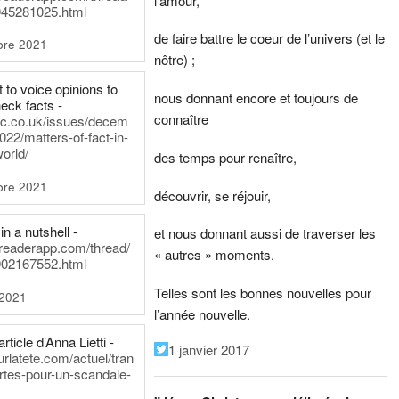
l’amour,
45281025.html
de faire battre le coeur de l’univers (et le
bre 2021
nôtre) ;
t to voice opinions to
nous donnant encore et toujours de
heck facts -
connaître
itic.co.uk/issues/decem
022/matters-of-fact-in-
world/
des temps pour renaître,
bre 2021
découvrir, se réjouir,
in a nutshell -
et nous donnant aussi de traverser les
dreaderapp.com/thread/
« autres » moments.
02167552.html
Telles sont les bonnes nouvelles pour
 2021
l’année nouvelle.
rticle d’Anna Lietti -
1 janvier 2017
urlatete.com/actuel/tran
rtes-pour-un-scandale-