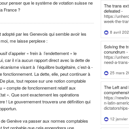
pour penser que le système de votation suisse ne
The trans ex
la France ?
defeated -
https://unher
week-the-tra
8 avril 20
nt adopté par les Genevois qui semble avoir les
 moi, me laisse perplexe :
Solving the tr
conundrum -
sif d’appeler « frein à l’endettement » le
https://unhe
 car il n’a aucun rapport direct avec la dette de
need-a-trans
n mécanisme visant à l’équilibre budgétaire, c’est-à -
25 mars 2
de fonctionnement. La dette, elle, peut continuer à
De plus, tout repose sur une notion comptable
The Left and 
du « compte de fonctionnement relatif aux
comprehensiv
Etat ». Que sont exactement les opérations
https://newl
ère ! Le gouvernement trouvera une définition qui
n-latin-americ
dictatorships
opportun.
12 janvier
Etat de Genève va passer aux normes comptables
est fort probable que cela engendrera une