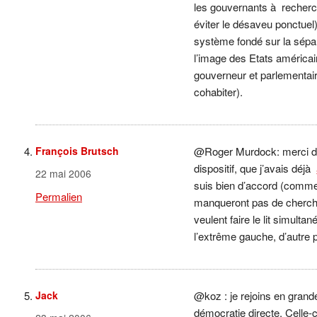
les gouvernants à recher
éviter le désaveu ponctuel)
système fondé sur la sépar
l’image des Etats américai
gouverneur et parlementair
cohabiter).
François Brutsch
@Roger Murdock: merci de 
dispositif, que j’avais déjà
22 mai 2006
suis bien d’accord (comme 
Permalien
manqueront pas de chercher
veulent faire le lit simult
l’extrême gauche, d’autre
Jack
@koz : je rejoins en grande
démocratie directe. Celle-