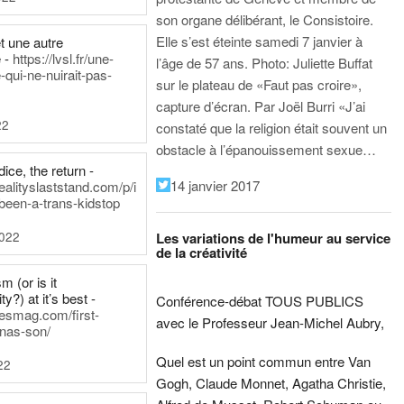
son organe délibérant, le Consistoire.
Elle s’est éteinte samedi 7 janvier à
t une autre
 -
https://lvsl.fr/une-
l’âge de 57 ans.
Photo: Juliette Buffat
qui-ne-nuirait-pas-
sur le plateau de «Faut pas croire»,
capture d’écran.
Par Joël Burri
«J’ai
22
constaté que la religion était souvent un
obstacle à l’épanouissement sexue…
ice, the return -
14 janvier 2017
ealityslaststand.com/p/i
been-a-trans-kidstop
2022
Les variations de l'humeur au service
de la créativité
m (or is it
ty?) at it’s best -
Conférence-débat TOUS PUBLICS
nesmag.com/first-
avec le Professeur Jean-Michel Aubry,
nas-son/
Quel est un point commun entre Van
22
Gogh, Claude Monnet, Agatha Christie,