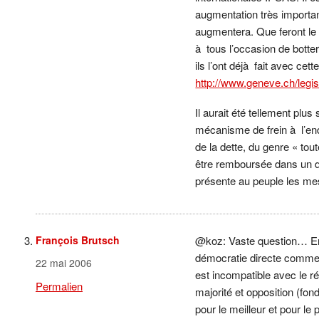
augmentation très importan
augmentera. Que feront le
à tous l’occasion de botte
ils l’ont déjà fait avec cette 
http://www.geneve.ch/legis
Il aurait été tellement plus
mécanisme de frein à l’en
de la dette, du genre « tou
être remboursée dans un dé
présente au peuple les m
François Brutsch
@koz: Vaste question… En 
démocratie directe comme 
22 mai 2006
est incompatible avec le r
Permalien
majorité et opposition (fo
pour le meilleur et pour le