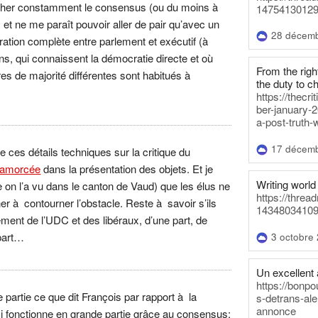
cher constamment le consensus (ou du moins à
14754130129
 et ne me paraît pouvoir aller de pair qu’avec un
28 décem
ation complète entre parlement et exécutif (à
ns, qui connaissent la démocratie directe et où
From the righ
es de majorité différentes sont habitués à
the duty to c
https://thecr
ber-january-2
a-post-truth-
17 décem
ces détails techniques sur la critique du
amorcée
dans la présentation des objets. Et je
Writing world 
on l’a vu dans le canton de Vaud) que les élus ne
https://threa
 à contourner l’obstacle. Reste à savoir s’ils
14348034109
anément de l’UDC et des libéraux, d’une part, de
 part…
3 octobre
Un excellent a
https://bonpo
 partie ce que dit François par rapport à la
s-detrans-ale
annonce
ci fonctionne en grande partie grâce au consensus;