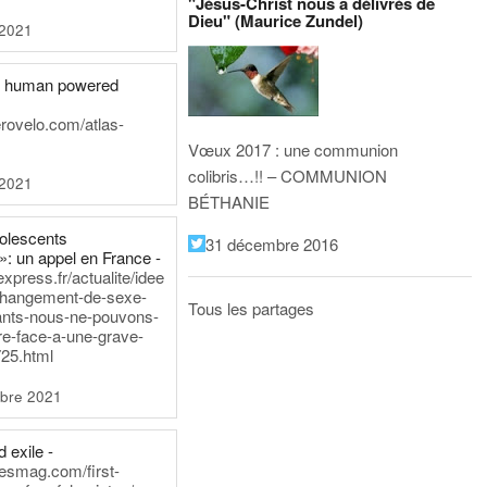
"Jésus-Christ nous a délivrés de
Dieu" (Maurice Zundel)
 2021
he human powered
erovelo.com/atlas-
Vœux 2017 : une communion
colibris…!! – COMMUNION
 2021
BÉTHANIE
dolescents
31 décembre 2016
»: un appel en France -
express.fr/actualite/idee
changement-de-sexe-
Tous les partages
ants-nous-ne-pouvons-
re-face-a-une-grave-
25.html
bre 2021
 exile -
nesmag.com/first-