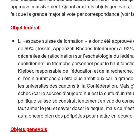
approuvé massivement. Quant aux trois objets genevois, l
fait que la grande majorité vote par correspondance (voir l
Objet fédéral
L' »espace suisse de formation » a donc été approuvé d
de 59% (Tessin, Appenzell Rhodes-Intérieures) à 92% 
décennies de ratiocination sur l’eschatologie du fédéra
quotidienne: un triomphe personnel pour le haut fonctio
Kleiber, responsable de l’éducation et de la recherche.
si l’on n’aurait pas pu être plus ambitieux car la grand
les universités des cantons à la Confédération. Mais ç’
échec (car le succès d’aujourd’hui est la suite d’un r
politique suisse se construit lentement en vue du conse
faut aimer le jeu et savoir doser le risque, mais ce n’e
aura encore bien des péripéties pour mettre en oeuvre
Objets genevois