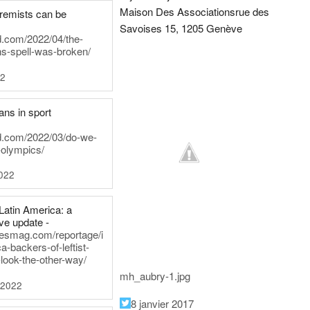
Maison Des Associations
rue des
tremists can be
Savoises 15, 1205 Genève
d.com/2022/04/the-
ns-spell-was-broken/
22
ans in sport
rd.com/2022/03/do-we-
-olympics/
022
Latin America: a
e update -
inesmag.com/reportage/i
a-backers-of-leftist-
-look-the-other-way/
mh_aubry-1.jpg
 2022
8 janvier 2017