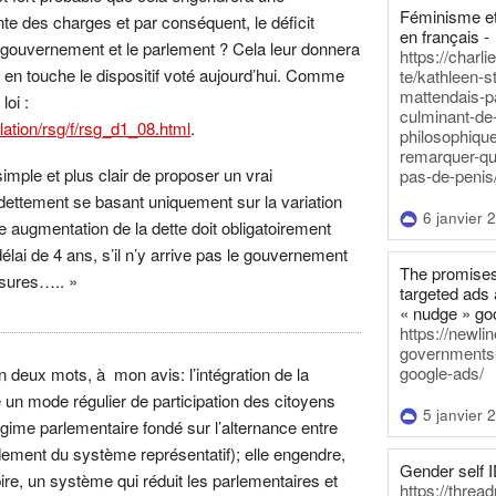
Féminisme et
te des charges et par conséquent, le déficit
en français -
 gouvernement et le parlement ? Cela leur donnera
https://charl
r en touche le dispositif voté aujourd’hui. Comme
te/kathleen-s
mattendais-p
loi :
culminant-de
lation/rsg/f/rsg_d1_08.html
.
philosophique
remarquer-qu
 simple et plus clair de proposer un vrai
pas-de-penis
dettement se basant uniquement sur la variation
6 janvier 
te augmentation de la dette doit obligatoirement
lai de 4 ans, s’il n’y arrive pas le gouvernement
The promises
esures….. »
targeted ads 
« nudge » go
https://newl
governments-t
google-ads/
deux mots, à mon avis: l’intégration de la
un mode régulier de participation des citoyens
5 janvier 
égime parlementaire fondé sur l’alternance entre
ndement du système représentatif); elle engendre,
Gender self I
 pire, un système qui réduit les parlementaires et
https://threa