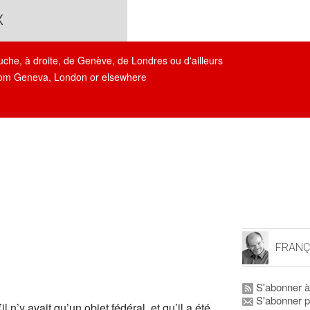
x
auche, à droite, de Genève, de Londres ou d'ailleurs
, from Geneva, London or elsewhere
FRANÇ
S'abonner à
S'abonner p
il n’y avait qu’un objet fédéral, et qu’il a été