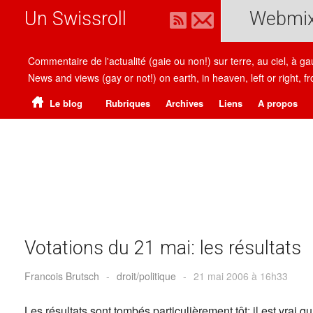
Un Swissroll
Webmi
Commentaire de l'actualité (gaie ou non!) sur terre, au ciel, à g
News and views (gay or not!) on earth, in heaven, left or right
Le blog
Rubriques
Archives
Liens
A propos
Votations du 21 mai: les résultats
Francois Brutsch
-
droit/politique
-
21 mai 2006 à 16h33
Les résultats sont tombés particulièrement tôt: il est vrai qu’