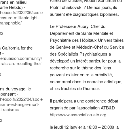
Alfred de Musset, Robert Schuman ou
rans en milieu
arlie Hebdo) -
Piotr Tchaïkovski ? De nos jours, ils
iehebdo.fr/2022/06/socie
auraient été diagnostiqués bipolaires.
ensure-militante-lgbt-
ransphobie/
Le Professeur Aubry, Chef du
Département de Santé Mentale et
22
Psychiatrie des Hôpitaux Universitaires
de Genève et Médecin-Chef du Service
California for the
t -
des Spécialités Psychiatriques a
persuasion.community/
développé un intérêt particulier pour la
ts-are-recalling-their
recherche sur le thème des liens
2
pouvant exister entre la créativité,
notamment dans le domaine artistique,
et les troubles de l’humeur.
ens du voyage, le
-pensant -
iehebdo.fr/2022/04/socie
Il participera a une conférence-débat
anisme-est-angle-mort-
organisée par l'association ATB&D
ti-racisme/
http://www.association-atb.org
22
le jeudi 12 janvier à 18:30 – 20:00
à la