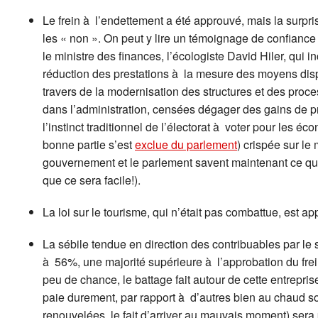
Le frein à l’endettement a été approuvé, mais la surprise
les « non ». On peut y lire un témoignage de confiance
le ministre des finances, l’écologiste David Hiler, qui i
réduction des prestations à la mesure des moyens dis
travers de la modernisation des structures et des proce
dans l’administration, censées dégager des gains de p
l’instinct traditionnel de l’électorat à voter pour les 
bonne partie s’est
exclue du parlement
) crispée sur le
gouvernement et le parlement savent maintenant ce qui l
que ce sera facile!).
La loi sur le tourisme, qui n’était pas combattue, est 
La sébile tendue en direction des contribuables par l
à 56%, une majorité supérieure à l’approbation du frein
peu de chance, le battage fait autour de cette entrepris
paie durement, par rapport à d’autres bien au chaud 
renouvelées, le fait d’arriver au mauvais moment) sera