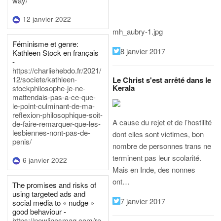
way/
12 janvier 2022
mh_aubry-1.jpg
Féminisme et genre:
8 janvier 2017
Kathleen Stock en français
-
https://charliehebdo.fr/2021/
12/societe/kathleen-
Le Christ s'est arrêté dans le
Kerala
stockphilosophe-je-ne-
mattendais-pas-a-ce-que-
le-point-culminant-de-ma-
reflexion-philosophique-soit-
A cause du rejet et de l’hostilité
de-faire-remarquer-que-les-
lesbiennes-nont-pas-de-
dont elles sont victimes, bon
penis/
nombre de personnes trans ne
terminent pas leur scolarité.
6 janvier 2022
Mais en Inde, des nonnes
ont…
The promises and risks of
using targeted ads and
7 janvier 2017
social media to « nudge »
good behaviour -
https://newlinesmag.com/re