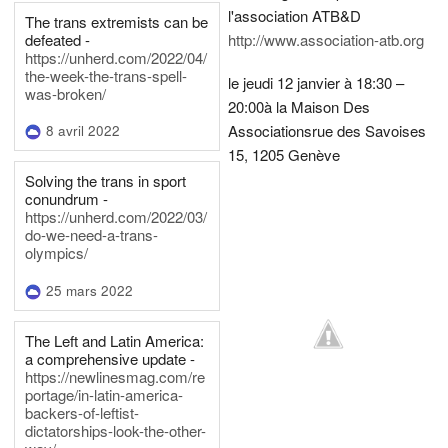
l'association ATB&D
The trans extremists can be
defeated -
http://www.association-atb.org
https://unherd.com/2022/04/
the-week-the-trans-spell-
le jeudi 12 janvier à 18:30 –
was-broken/
20:00
à la Maison Des
Associations
rue des Savoises
8 avril 2022
15, 1205 Genève
Solving the trans in sport
conundrum -
https://unherd.com/2022/03/
do-we-need-a-trans-
olympics/
25 mars 2022
The Left and Latin America:
a comprehensive update -
https://newlinesmag.com/re
portage/in-latin-america-
backers-of-leftist-
dictatorships-look-the-other-