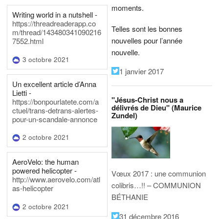
moments.
Writing world in a nutshell -
https://threadreaderapp.co
Telles sont les bonnes
m/thread/143480341090216
nouvelles pour l’année
7552.html
nouvelle.
3 octobre 2021
1 janvier 2017
Un excellent article d’Anna
Lietti -
"Jésus-Christ nous a
https://bonpourlatete.com/a
délivrés de Dieu" (Maurice
ctuel/trans-detrans-alertes-
Zundel)
pour-un-scandale-annonce
2 octobre 2021
AeroVelo: the human
powered helicopter -
Vœux 2017 : une communion
http://www.aerovelo.com/atl
colibris…!! – COMMUNION
as-helicopter
BÉTHANIE
2 octobre 2021
31 décembre 2016