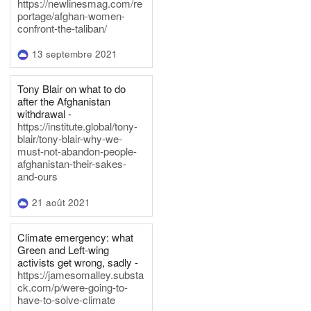
https://newlinesmag.com/re
portage/afghan-women-
confront-the-taliban/
13 septembre 2021
Tony Blair on what to do
after the Afghanistan
withdrawal -
https://institute.global/tony-
blair/tony-blair-why-we-
must-not-abandon-people-
afghanistan-their-sakes-
and-ours
21 août 2021
Climate emergency: what
Green and Left-wing
activists get wrong, sadly -
https://jamesomalley.substa
ck.com/p/were-going-to-
have-to-solve-climate