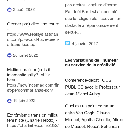
pas croire», capture d’écran.
3 août 2022
Par Joël Burri
«J’ai constaté
que la religion était souvent un
Gender prejudice, the return
obstacle à l’épanouissement
-
sexue…
https://www.realityslaststan
d.com/p/i-would-have-been-
14 janvier 2017
a-trans-kidstop
26 juillet 2022
Les variations de l'humeur
au service de la créativité
Multiculturalism (or is it
intersectionality?) at it’s
best -
Conférence-débat TOUS
https://newlinesmag.com/fir
PUBLICS avec le Professeur
st-person/marianas-son/
Jean-Michel Aubry,
19 juin 2022
Quel est un point commun
entre Van Gogh, Claude
Extrémisme trans en milieu
Monnet, Agatha Christie, Alfred
féministe (Charlie Hebdo) -
https://charliehebdo.fr/2022/
de Musset, Robert Schuman