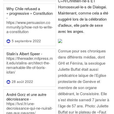
C+H/Chrétien-ne-s ET
Homosexuel-le-s de Dialogai.
Why Chile refused a
Maintenant, comme cela a été
« progressive » Constitution
-
suggéré lors de la célébration
https://www.persuasion.co
d'adieux, elle parle de sexe
mmunity/p/how-not-to-write-
avec les anges.
a-constitution
5 septembre 2022
Connue pour ses chroniques
Stalin’s Albert Speer -
dans différents médias, dont
https://thereader.mitpress.m
it.edu/stalins-architect-the-
GHI et Fémina, la sexologue
remarkable-life-of-boris-
Juliette Buffat était aussi
iofan/
prédicatrice laïque de l’Eglise
protestante de Genève et
28 août 2022
membre de son organe
délibérant, le Consistoire. Elle
André Gorz et une autre
décroissance -
s’est éteinte samedi 7 janvier à
https://lvsl.fr/une-
l’âge de 57 ans.
Photo: Juliette
decroissance-qui-ne-nuirait-
Buffat sur le plateau de «Faut
pas-aux-pauvres/