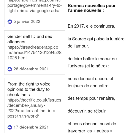
portage/governments-try-to-
Bonnes nouvelles pour
l’année nouvelle :
fight-crime-via-google-ads/
5 janvier 2022
En 2017, elle continuera,
Gender self ID and sex
la Source qui pulse la lumière
offenders -
de l’amour,
https://threadreaderapp.co
m/thread/147541301294528
1025.html
de faire battre le coeur de
l’univers (et le nôtre) ;
28 décembre 2021
nous donnant encore et
From the right to voice
toujours de connaître
opinions to the duty to
check facts -
des temps pour renaître,
https://thecritic.co.uk/issues
/december-january-
2022/matters-of-fact-in-a-
découvrir, se réjouir,
post-truth-world/
et nous donnant aussi de
17 décembre 2021
traverser les « autres »