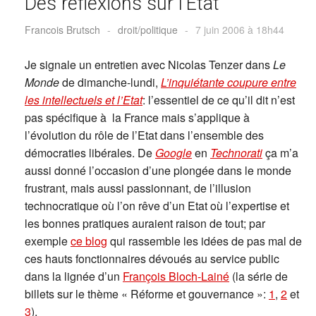
Des réflexions sur l’Etat
Francois Brutsch
-
droit/politique
-
7 juin 2006 à 18h44
Je signale un entretien avec Nicolas Tenzer dans
Le
Monde
de dimanche-lundi,
L’inquiétante coupure entre
les intellectuels et l’Etat
: l’essentiel de ce qu’il dit n’est
pas spécifique à la France mais s’applique à
l’évolution du rôle de l’Etat dans l’ensemble des
démocraties libérales. De
Google
en
Technorati
ça m’a
aussi donné l’occasion d’une plongée dans le monde
frustrant, mais aussi passionnant, de l’illusion
technocratique où l’on rêve d’un Etat où l’expertise et
les bonnes pratiques auraient raison de tout; par
exemple
ce blog
qui rassemble les idées de pas mal de
ces hauts fonctionnaires dévoués au service public
dans la lignée d’un
François Bloch-Lainé
(la série de
billets sur le thème « Réforme et gouvernance »:
1
,
2
et
3
).