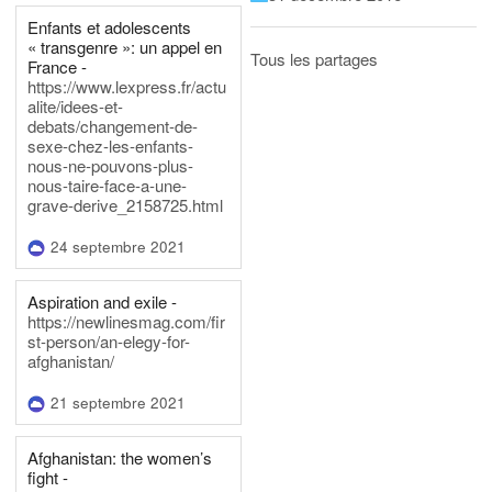
Enfants et adolescents
« transgenre »: un appel en
Tous les partages
France -
https://www.lexpress.fr/actu
alite/idees-et-
debats/changement-de-
sexe-chez-les-enfants-
nous-ne-pouvons-plus-
nous-taire-face-a-une-
grave-derive_2158725.html
24 septembre 2021
Aspiration and exile -
https://newlinesmag.com/fir
st-person/an-elegy-for-
afghanistan/
21 septembre 2021
Afghanistan: the women’s
fight -