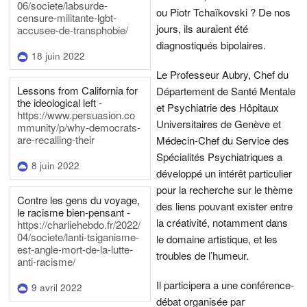
06/societe/labsurde-
ou Piotr Tchaïkovski ? De nos
censure-militante-lgbt-
jours, ils auraient été
accusee-de-transphobie/
diagnostiqués bipolaires.
18 juin 2022
Le Professeur Aubry, Chef du
Lessons from California for
Département de Santé Mentale
the ideological left -
et Psychiatrie des Hôpitaux
https://www.persuasion.co
Universitaires de Genève et
mmunity/p/why-democrats-
are-recalling-their
Médecin-Chef du Service des
Spécialités Psychiatriques a
8 juin 2022
développé un intérêt particulier
pour la recherche sur le thème
Contre les gens du voyage,
des liens pouvant exister entre
le racisme bien-pensant -
la créativité, notamment dans
https://charliehebdo.fr/2022/
04/societe/lanti-tsiganisme-
le domaine artistique, et les
est-angle-mort-de-la-lutte-
troubles de l’humeur.
anti-racisme/
Il participera a une conférence-
9 avril 2022
débat organisée par