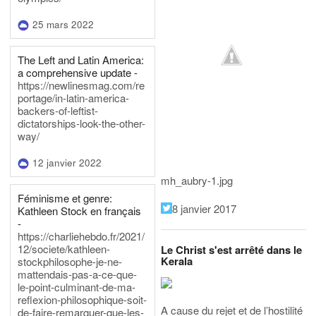
25 mars 2022
The Left and Latin America:
a comprehensive update -
https://newlinesmag.com/re
portage/in-latin-america-
backers-of-leftist-
dictatorships-look-the-other-
way/
12 janvier 2022
mh_aubry-1.jpg
Féminisme et genre:
8 janvier 2017
Kathleen Stock en français
-
https://charliehebdo.fr/2021/
12/societe/kathleen-
Le Christ s'est arrêté dans le
Kerala
stockphilosophe-je-ne-
mattendais-pas-a-ce-que-
le-point-culminant-de-ma-
reflexion-philosophique-soit-
A cause du rejet et de l’hostilité
de-faire-remarquer-que-les-