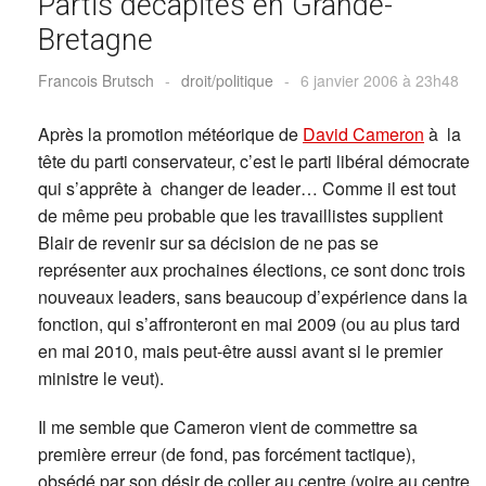
Partis décapités en Grande-
Bretagne
Francois Brutsch
-
droit/politique
-
6 janvier 2006 à 23h48
Après la promotion météorique de
David Cameron
à la
tête du parti conservateur, c’est le parti libéral démocrate
qui s’apprête à changer de leader… Comme il est tout
de même peu probable que les travaillistes supplient
Blair de revenir sur sa décision de ne pas se
représenter aux prochaines élections, ce sont donc trois
nouveaux leaders, sans beaucoup d’expérience dans la
fonction, qui s’affronteront en mai 2009 (ou au plus tard
en mai 2010, mais peut-être aussi avant si le premier
ministre le veut).
Il me semble que Cameron vient de commettre sa
première erreur (de fond, pas forcément tactique),
obsédé par son désir de coller au centre (voire au centre