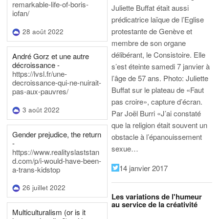
remarkable-life-of-boris-
Juliette Buffat était aussi
iofan/
prédicatrice laïque de l’Eglise
protestante de Genève et
28 août 2022
membre de son organe
délibérant, le Consistoire. Elle
André Gorz et une autre
décroissance -
s’est éteinte samedi 7 janvier à
https://lvsl.fr/une-
l’âge de 57 ans.
Photo: Juliette
decroissance-qui-ne-nuirait-
Buffat sur le plateau de «Faut
pas-aux-pauvres/
pas croire», capture d’écran.
3 août 2022
Par Joël Burri
«J’ai constaté
que la religion était souvent un
Gender prejudice, the return
obstacle à l’épanouissement
-
sexue…
https://www.realityslaststan
d.com/p/i-would-have-been-
14 janvier 2017
a-trans-kidstop
26 juillet 2022
Les variations de l'humeur
au service de la créativité
Multiculturalism (or is it