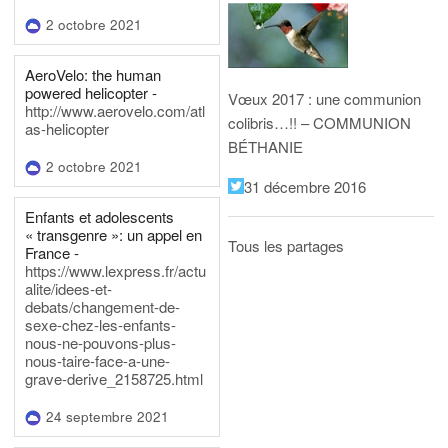
2 octobre 2021
AeroVelo: the human
powered helicopter -
Vœux 2017 : une communion
http://www.aerovelo.com/atl
colibris…!! – COMMUNION
as-helicopter
BÉTHANIE
2 octobre 2021
31 décembre 2016
Enfants et adolescents
« transgenre »: un appel en
Tous les partages
France -
https://www.lexpress.fr/actu
alite/idees-et-
debats/changement-de-
sexe-chez-les-enfants-
nous-ne-pouvons-plus-
nous-taire-face-a-une-
grave-derive_2158725.html
24 septembre 2021