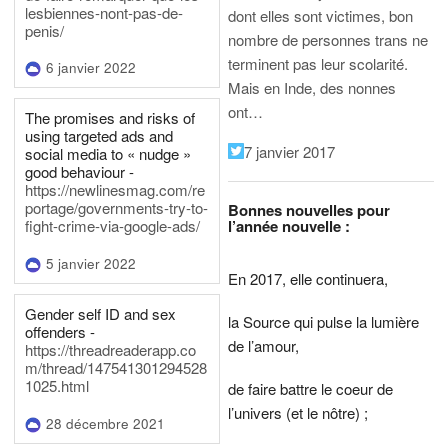
lesbiennes-nont-pas-de-
dont elles sont victimes, bon
penis/
nombre de personnes trans ne
terminent pas leur scolarité.
6 janvier 2022
Mais en Inde, des nonnes
ont…
The promises and risks of
using targeted ads and
7 janvier 2017
social media to « nudge »
good behaviour -
https://newlinesmag.com/re
portage/governments-try-to-
Bonnes nouvelles pour
l’année nouvelle :
fight-crime-via-google-ads/
5 janvier 2022
En 2017, elle continuera,
Gender self ID and sex
la Source qui pulse la lumière
offenders -
de l’amour,
https://threadreaderapp.co
m/thread/147541301294528
1025.html
de faire battre le coeur de
l’univers (et le nôtre) ;
28 décembre 2021