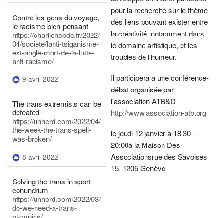
pour la recherche sur le thème
Contre les gens du voyage,
des liens pouvant exister entre
le racisme bien-pensant -
la créativité, notamment dans
https://charliehebdo.fr/2022/
04/societe/lanti-tsiganisme-
le domaine artistique, et les
est-angle-mort-de-la-lutte-
troubles de l’humeur.
anti-racisme/
Il participera a une conférence-
9 avril 2022
débat organisée par
l'association ATB&D
The trans extremists can be
defeated -
http://www.association-atb.org
https://unherd.com/2022/04/
the-week-the-trans-spell-
le jeudi 12 janvier à 18:30 –
was-broken/
20:00
à la Maison Des
Associations
rue des Savoises
8 avril 2022
15, 1205 Genève
Solving the trans in sport
conundrum -
https://unherd.com/2022/03/
do-we-need-a-trans-
olympics/