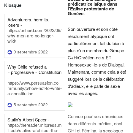
prédicatrice laïque dans
Kiosque
l'Eglise protestante de
Genève.
Adventurers, hermits,
losers -
Son ouverture et son côté
https://unherd.com/2022/09/
why-men-are-no-longer-
résolument atypique ont
wild/
particulièrement fait du bien à
plus d'un membre du Groupe
9 septembre 2022
C+H/Chrétien-ne-s ET
Homosexuel-le-s de Dialogai.
Why Chile refused a
Maintenant, comme cela a été
« progressive » Constitution
-
suggéré lors de la célébration
https://www.persuasion.co
d'adieux, elle parle de sexe
mmunity/p/how-not-to-write-
avec les anges.
a-constitution
5 septembre 2022
Connue pour ses chroniques
Stalin’s Albert Speer -
dans différents médias, dont
https://thereader.mitpress.m
it.edu/stalins-architect-the-
GHI et Fémina, la sexologue