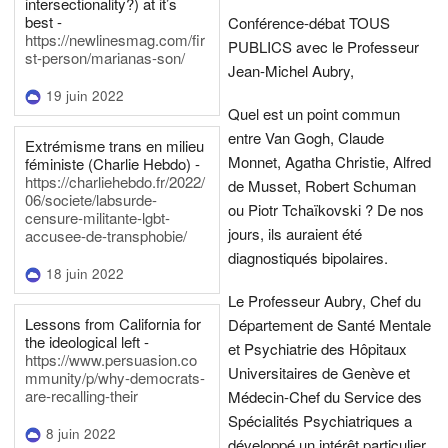
intersectionality?) at it’s
best -
Conférence-débat TOUS
https://newlinesmag.com/fir
PUBLICS avec le Professeur
st-person/marianas-son/
Jean-Michel Aubry,
19 juin 2022
Quel est un point commun
entre Van Gogh, Claude
Extrémisme trans en milieu
Monnet, Agatha Christie, Alfred
féministe (Charlie Hebdo) -
https://charliehebdo.fr/2022/
de Musset, Robert Schuman
06/societe/labsurde-
ou Piotr Tchaïkovski ? De nos
censure-militante-lgbt-
jours, ils auraient été
accusee-de-transphobie/
diagnostiqués bipolaires.
18 juin 2022
Le Professeur Aubry, Chef du
Lessons from California for
Département de Santé Mentale
the ideological left -
et Psychiatrie des Hôpitaux
https://www.persuasion.co
Universitaires de Genève et
mmunity/p/why-democrats-
are-recalling-their
Médecin-Chef du Service des
Spécialités Psychiatriques a
8 juin 2022
développé un intérêt particulier