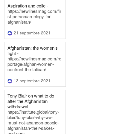
Aspiration and exile -
https://newlinesmag.com/fir
st-person/an-elegy-for-
afghanistan/
21 septembre 2021
Afghanistan: the women’s
fight -
https://newlinesmag.com/re
portage/afghan-women-
confront-the-taliban/
13 septembre 2021
Tony Blair on what to do
after the Afghanistan
withdrawal -
https://institute.global/tony-
blair/tony-blair-why-we-
must-not-abandon-people-
afghanistan-their-sakes-
and-ours