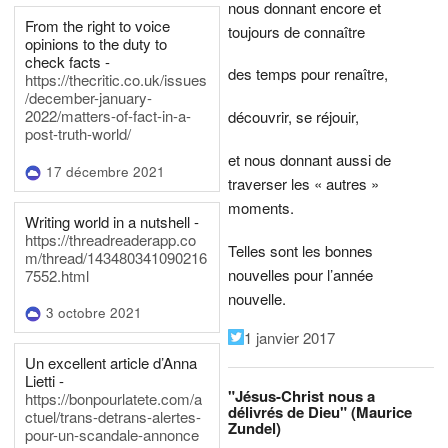
nous donnant encore et
From the right to voice
toujours de connaître
opinions to the duty to
check facts -
des temps pour renaître,
https://thecritic.co.uk/issues
/december-january-
2022/matters-of-fact-in-a-
découvrir, se réjouir,
post-truth-world/
et nous donnant aussi de
17 décembre 2021
traverser les « autres »
moments.
Writing world in a nutshell -
https://threadreaderapp.co
Telles sont les bonnes
m/thread/143480341090216
nouvelles pour l’année
7552.html
nouvelle.
3 octobre 2021
1 janvier 2017
Un excellent article d’Anna
Lietti -
"Jésus-Christ nous a
https://bonpourlatete.com/a
délivrés de Dieu" (Maurice
ctuel/trans-detrans-alertes-
Zundel)
pour-un-scandale-annonce