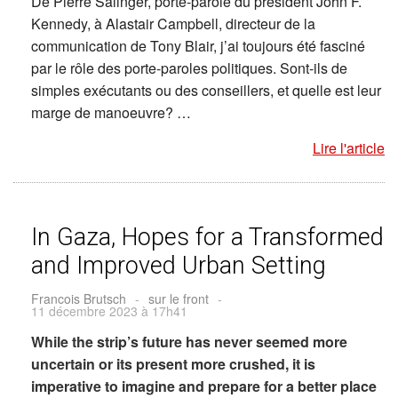
De Pierre Salinger, porte-parole du président John F.
Kennedy, à Alastair Campbell, directeur de la
communication de Tony Blair, j’ai toujours été fasciné
par le rôle des porte-paroles politiques. Sont-ils de
simples exécutants ou des conseillers, et quelle est leur
marge de manoeuvre? …
Lire l'article
In Gaza, Hopes for a Transformed
and Improved Urban Setting
Francois Brutsch
-
sur le front
-
11 décembre 2023 à 17h41
While the strip’s future has never seemed more
uncertain or its present more crushed, it is
imperative to imagine and prepare for a better place