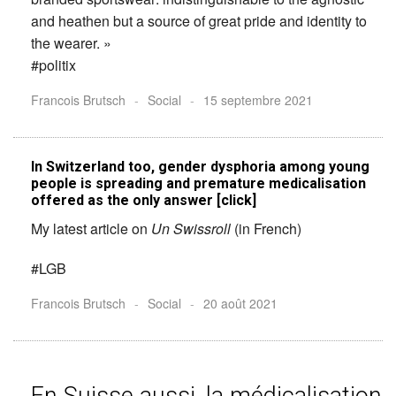
and heathen but a source of great pride and identity to
the wearer. »
#politix
Francois Brutsch
-
Social
-
15 septembre 2021
In Switzerland too, gender dysphoria among young
people is spreading and premature medicalisation
offered as the only answer [click]
My latest article on
Un Swissroll
(in French)
#LGB
Francois Brutsch
-
Social
-
20 août 2021
En Suisse aussi, la médicalisation