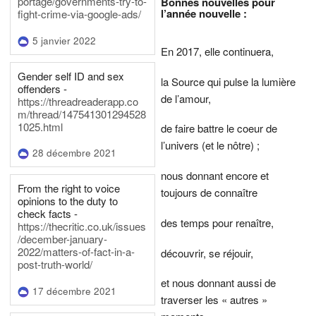
portage/governments-try-to-
Bonnes nouvelles pour
l’année nouvelle :
fight-crime-via-google-ads/
5 janvier 2022
En 2017, elle continuera,
Gender self ID and sex
la Source qui pulse la lumière
offenders -
de l’amour,
https://threadreaderapp.co
m/thread/147541301294528
1025.html
de faire battre le coeur de
l’univers (et le nôtre) ;
28 décembre 2021
nous donnant encore et
From the right to voice
toujours de connaître
opinions to the duty to
check facts -
des temps pour renaître,
https://thecritic.co.uk/issues
/december-january-
2022/matters-of-fact-in-a-
découvrir, se réjouir,
post-truth-world/
et nous donnant aussi de
17 décembre 2021
traverser les « autres »