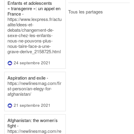
Enfants et adolescents
« transgenre »: un appel en
Tous les partages
France -
https://www.lexpress.fr/actu
alite/idees-et-
debats/changement-de-
sexe-chez-les-enfants-
nous-ne-pouvons-plus-
nous-taire-face-a-une-
grave-derive_2158725.html
24 septembre 2021
Aspiration and exile -
https://newlinesmag.com/fir
st-person/an-elegy-for-
afghanistan/
21 septembre 2021
Afghanistan: the women’s
fight -
https://newlinesmag.com/re