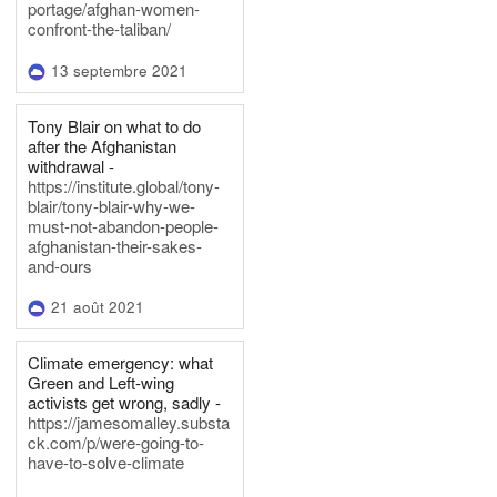
portage/afghan-women-
confront-the-taliban/
13 septembre 2021
Tony Blair on what to do
after the Afghanistan
withdrawal -
https://institute.global/tony-
blair/tony-blair-why-we-
must-not-abandon-people-
afghanistan-their-sakes-
and-ours
21 août 2021
Climate emergency: what
Green and Left-wing
activists get wrong, sadly -
https://jamesomalley.substa
ck.com/p/were-going-to-
have-to-solve-climate