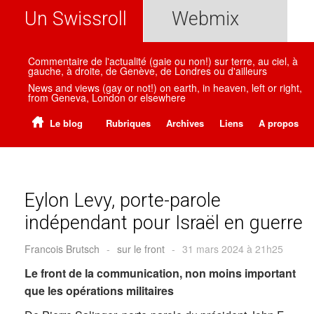
Un Swissroll
Webmix
Commentaire de l'actualité (gaie ou non!) sur terre, au ciel, à
gauche, à droite, de Genève, de Londres ou d'ailleurs
News and views (gay or not!) on earth, in heaven, left or right,
from Geneva, London or elsewhere
Le blog
Rubriques
Archives
Liens
A propos
Eylon Levy, porte-parole
indépendant pour Israël en guerre
Francois Brutsch
-
sur le front
-
31 mars 2024 à 21h25
Le front de la communication, non moins important
que les opérations militaires