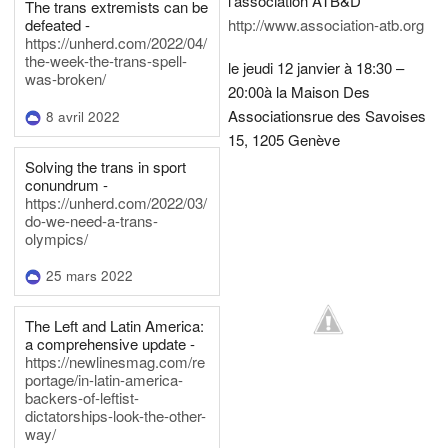
l'association ATB&D
The trans extremists can be
defeated -
http://www.association-atb.org
https://unherd.com/2022/04/
the-week-the-trans-spell-
le jeudi 12 janvier à 18:30 –
was-broken/
20:00
à la Maison Des
Associations
rue des Savoises
8 avril 2022
15, 1205 Genève
Solving the trans in sport
conundrum -
https://unherd.com/2022/03/
do-we-need-a-trans-
olympics/
25 mars 2022
The Left and Latin America:
a comprehensive update -
https://newlinesmag.com/re
portage/in-latin-america-
backers-of-leftist-
dictatorships-look-the-other-
way/