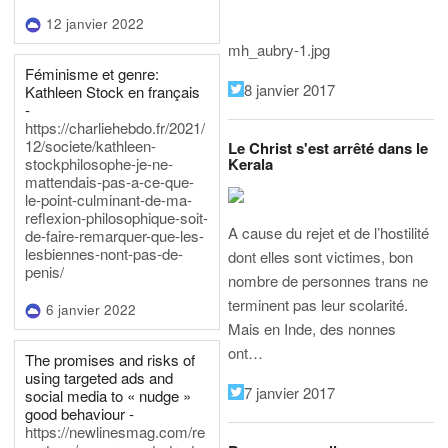
12 janvier 2022
mh_aubry-1.jpg
Féminisme et genre:
8 janvier 2017
Kathleen Stock en français
-
https://charliehebdo.fr/2021/
12/societe/kathleen-
Le Christ s'est arrêté dans le
Kerala
stockphilosophe-je-ne-
mattendais-pas-a-ce-que-
le-point-culminant-de-ma-
reflexion-philosophique-soit-
A cause du rejet et de l’hostilité
de-faire-remarquer-que-les-
lesbiennes-nont-pas-de-
dont elles sont victimes, bon
penis/
nombre de personnes trans ne
terminent pas leur scolarité.
6 janvier 2022
Mais en Inde, des nonnes
ont…
The promises and risks of
using targeted ads and
7 janvier 2017
social media to « nudge »
good behaviour -
https://newlinesmag.com/re