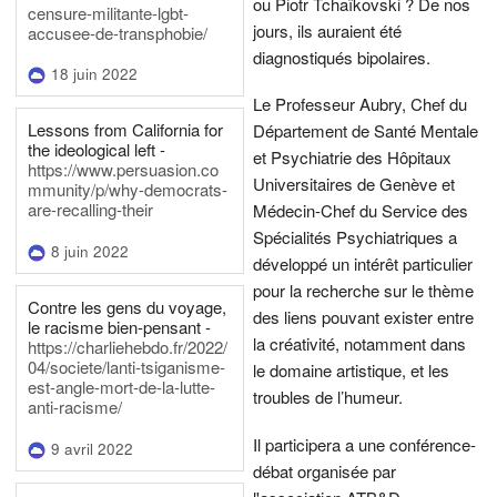
ou Piotr Tchaïkovski ? De nos
censure-militante-lgbt-
jours, ils auraient été
accusee-de-transphobie/
diagnostiqués bipolaires.
18 juin 2022
Le Professeur Aubry, Chef du
Lessons from California for
Département de Santé Mentale
the ideological left -
et Psychiatrie des Hôpitaux
https://www.persuasion.co
Universitaires de Genève et
mmunity/p/why-democrats-
are-recalling-their
Médecin-Chef du Service des
Spécialités Psychiatriques a
8 juin 2022
développé un intérêt particulier
pour la recherche sur le thème
Contre les gens du voyage,
des liens pouvant exister entre
le racisme bien-pensant -
la créativité, notamment dans
https://charliehebdo.fr/2022/
04/societe/lanti-tsiganisme-
le domaine artistique, et les
est-angle-mort-de-la-lutte-
troubles de l’humeur.
anti-racisme/
Il participera a une conférence-
9 avril 2022
débat organisée par