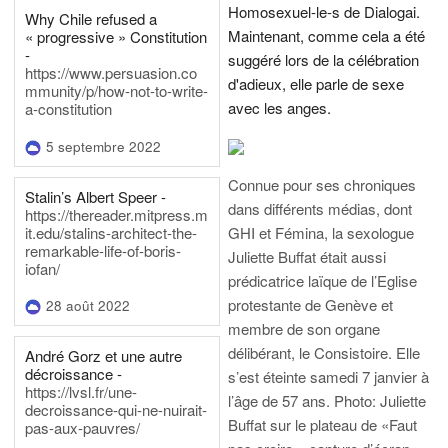
Homosexuel-le-s de Dialogai.
Why Chile refused a
Maintenant, comme cela a été
« progressive » Constitution
-
suggéré lors de la célébration
https://www.persuasion.co
d'adieux, elle parle de sexe
mmunity/p/how-not-to-write-
avec les anges.
a-constitution
5 septembre 2022
Connue pour ses chroniques
Stalin’s Albert Speer -
dans différents médias, dont
https://thereader.mitpress.m
it.edu/stalins-architect-the-
GHI et Fémina, la sexologue
remarkable-life-of-boris-
Juliette Buffat était aussi
iofan/
prédicatrice laïque de l’Eglise
protestante de Genève et
28 août 2022
membre de son organe
délibérant, le Consistoire. Elle
André Gorz et une autre
décroissance -
s’est éteinte samedi 7 janvier à
https://lvsl.fr/une-
l’âge de 57 ans.
Photo: Juliette
decroissance-qui-ne-nuirait-
Buffat sur le plateau de «Faut
pas-aux-pauvres/