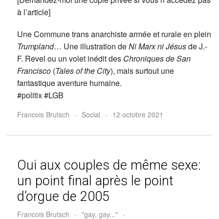
à l’article]
Une Commune trans anarchiste armée et rurale en plein
Trumpland
… Une illustration de
Ni Marx ni Jésus
de J.-
F. Revel ou un volet inédit des
Chroniques de San
Francisco
(
Tales of the City
), mais surtout une
fantastique aventure humaine.
#politix #LGB
Francois Brutsch
-
Social
-
12 octobre 2021
Oui aux couples de même sexe:
un point final après le point
d’orgue de 2005
Francois Brutsch
-
"gay, gay..."
-