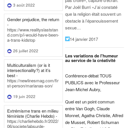
pas croire», capture d’écran.
3 août 2022
Par Joël Burri
«J’ai constaté
que la religion était souvent un
Gender prejudice, the return
obstacle à l’épanouissement
-
sexue…
https://www.realityslaststan
d.com/p/i-would-have-been-
14 janvier 2017
a-trans-kidstop
26 juillet 2022
Les variations de l'humeur
au service de la créativité
Multiculturalism (or is it
intersectionality?) at it’s
best -
Conférence-débat TOUS
https://newlinesmag.com/fir
PUBLICS avec le Professeur
st-person/marianas-son/
Jean-Michel Aubry,
19 juin 2022
Quel est un point commun
entre Van Gogh, Claude
Extrémisme trans en milieu
Monnet, Agatha Christie, Alfred
féministe (Charlie Hebdo) -
https://charliehebdo.fr/2022/
de Musset, Robert Schuman
06/societe/labsurde-