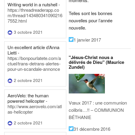
moments.
Writing world in a nutshell -
https://threadreaderapp.co
Telles sont les bonnes
m/thread/143480341090216
nouvelles pour l’année
7552.html
nouvelle.
3 octobre 2021
1 janvier 2017
Un excellent article d’Anna
Lietti -
"Jésus-Christ nous a
https://bonpourlatete.com/a
délivrés de Dieu" (Maurice
ctuel/trans-detrans-alertes-
Zundel)
pour-un-scandale-annonce
2 octobre 2021
AeroVelo: the human
powered helicopter -
Vœux 2017 : une communion
http://www.aerovelo.com/atl
colibris…!! – COMMUNION
as-helicopter
BÉTHANIE
2 octobre 2021
31 décembre 2016