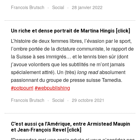
Francois Brutsch
-
Social
-
28 janvier 2022
Un riche et dense portrait de Martina Hingis [click]
L’histoire de deux femmes libres, l’évasion par le sport,
l’ombre portée de la dictature communiste, le rapport de
la Suisse à ses immigrés… et le tennis bien sûr (dont
j’avoue volontiers que les subtilités ne m’ont jamais
spécialement attiré). Un (très)
long read
absolument
passionnant du groupe de presse suisse Tamedia.
#potpourri
#webpublishing
Francois Brutsch
-
Social
-
29 octobre 2021
C’est aussi ça l’Amérique, entre Armistead Maupin
et Jean-François Revel [click]
[Demandez-moi une copie privée si vous n’accédez pas