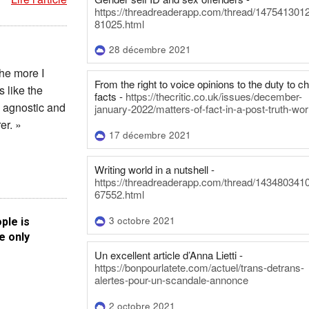
https://threadreaderapp.com/thread/147541301
81025.html
28 décembre 2021
the more I
From the right to voice opinions to the duty to c
 like the
facts -
https://thecritic.co.uk/issues/december-
e agnostic and
january-2022/matters-of-fact-in-a-post-truth-wor
er. »
17 décembre 2021
Writing world in a nutshell -
https://threadreaderapp.com/thread/143480341
67552.html
3 octobre 2021
ple is
e only
Un excellent article d’Anna Lietti -
https://bonpourlatete.com/actuel/trans-detrans-
alertes-pour-un-scandale-annonce
2 octobre 2021