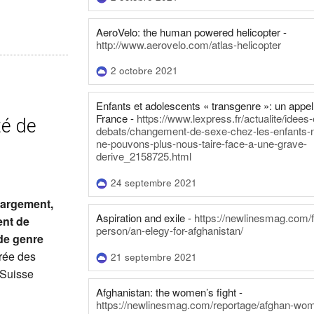
AeroVelo: the human powered helicopter -
http://www.aerovelo.com/atlas-helicopter
2 octobre 2021
Enfants et adolescents « transgenre »: un appel
France -
https://www.lexpress.fr/actualite/idees-
té de
debats/changement-de-sexe-chez-les-enfants-
ne-pouvons-plus-nous-taire-face-a-une-grave-
derive_2158725.html
24 septembre 2021
 largement,
Aspiration and exile -
https://newlinesmag.com/fi
ent de
person/an-elegy-for-afghanistan/
 de genre
rée des
21 septembre 2021
 Suisse
Afghanistan: the women’s fight -
https://newlinesmag.com/reportage/afghan-wo