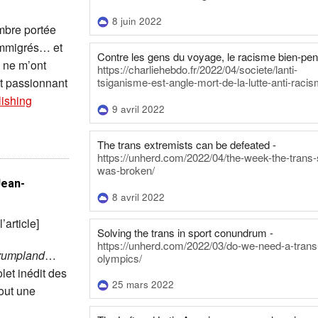
8 juin 2022
ombre portée
 immigrés… et
Contre les gens du voyage, le racisme bien-pen
s ne m’ont
https://charliehebdo.fr/2022/04/societe/lanti-
tsiganisme-est-angle-mort-de-la-lutte-anti-racis
 passionnant
ishing
9 avril 2022
The trans extremists can be defeated -
https://unherd.com/2022/04/the-week-the-trans-
was-broken/
Jean-
8 avril 2022
article]
Solving the trans in sport conundrum -
https://unherd.com/2022/03/do-we-need-a-trans
rumpland
…
olympics/
let inédit des
25 mars 2022
tout une