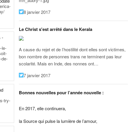
mh_aubry-1.jpg
pdate
erica-
ay/
8 janvier 2017
Le Christ s'est arrêté dans le Kerala
 -
-
-le-
A cause du rejet et de l’hostilité dont elles sont victimes,
oit-
bon nombre de personnes trans ne terminent pas leur
-de-
scolarité. Mais en Inde, des nonnes ont…
7 janvier 2017
nd
Bonnes nouvelles pour l’année nouvelle :
s-try-
En 2017, elle continuera,
la Source qui pulse la lumière de l’amour,