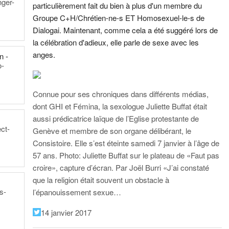
nger-
particulièrement fait du bien à plus d'un membre du
Groupe C+H/Chrétien-ne-s ET Homosexuel-le-s de
Dialogai. Maintenant, comme cela a été suggéré lors de
la célébration d'adieux, elle parle de sexe avec les
anges.
n -
o-
Connue pour ses chroniques dans différents médias,
dont GHI et Fémina, la sexologue Juliette Buffat était
aussi prédicatrice laïque de l’Eglise protestante de
ect-
Genève et membre de son organe délibérant, le
Consistoire. Elle s’est éteinte samedi 7 janvier à l’âge de
57 ans.
Photo: Juliette Buffat sur le plateau de «Faut pas
croire», capture d’écran.
Par Joël Burri
«J’ai constaté
que la religion était souvent un obstacle à
s-
l’épanouissement sexue…
14 janvier 2017