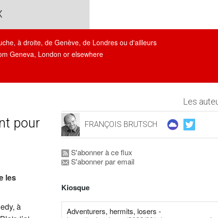
x
auche, à droite, de Genève, de Londres ou d'ailleurs
, from Geneva, London or elsewhere
Les auteu
nt pour
FRANÇOIS BRUTSCH
S'abonner à ce flux
S'abonner par email
e les
Kiosque
nedy, à
Adventurers, hermits, losers -