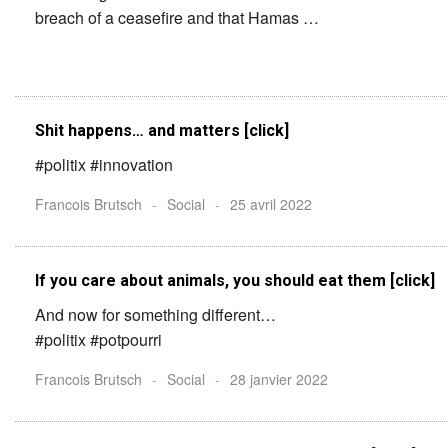
breach of a ceasefire and that Hamas …
Shit happens… and matters [click]
#politix #innovation
Francois Brutsch
-
Social
-
25 avril 2022
If you care about animals, you should eat them [click]
And now for something different…
#politix #potpourri
Francois Brutsch
-
Social
-
28 janvier 2022