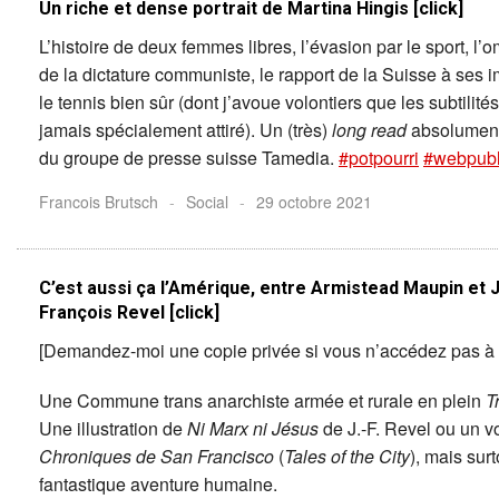
Un riche et dense portrait de Martina Hingis [click]
L’histoire de deux femmes libres, l’évasion par le sport, l’
de la dictature communiste, le rapport de la Suisse à ses
le tennis bien sûr (dont j’avoue volontiers que les subtilité
jamais spécialement attiré). Un (très)
long read
absolument
du groupe de presse suisse Tamedia.
#potpourri
#webpubl
Francois Brutsch
-
Social
-
29 octobre 2021
C’est aussi ça l’Amérique, entre Armistead Maupin et 
François Revel [click]
[Demandez-moi une copie privée si vous n’accédez pas à l’
Une Commune trans anarchiste armée et rurale en plein
T
Une illustration de
Ni Marx ni Jésus
de J.-F. Revel ou un vo
Chroniques de San Francisco
(
Tales of the City
), mais sur
fantastique aventure humaine.