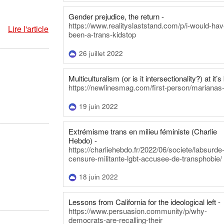
Gender prejudice, the return -
https://www.realityslaststand.com/p/i-would-hav
Lire l'article
been-a-trans-kidstop
26 juillet 2022
Multiculturalism (or is it intersectionality?) at it’s
https://newlinesmag.com/first-person/marianas
19 juin 2022
Extrémisme trans en milieu féministe (Charlie
Hebdo) -
https://charliehebdo.fr/2022/06/societe/labsurde
censure-militante-lgbt-accusee-de-transphobie/
18 juin 2022
Lessons from California for the ideological left -
https://www.persuasion.community/p/why-
democrats-are-recalling-their