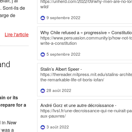
air, j’ai
https://unherd.com/2022/09/why-men-are-no-lo
wild/
. Sont-ils de
marge de
9 septembre 2022
Why Chile refused a « progressive » Constitutio
Lire l'article
https://www.persuasion.community/p/how-not-t
write-a-constitution
5 septembre 2022
and
Stalin’s Albert Speer -
https://thereader.mitpress.mit.edu/stalins-archit
the-remarkable-life-of-boris-iofan/
28 août 2022
in or its
repare for a
André Gorz et une autre décroissance -
https://lvsl.fr/une-decroissance-qui-ne-nuirait-pa
aux-pauvres/
d in
New
3 août 2022
r was a