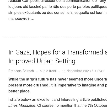
Alastair Campbell, directeur de la communication de Tony Bl
toujours été fasciné par le rôle des porte-paroles politiques
simples exécutants ou des conseillers, et quelle est leur 
manoeuvre? …
In Gaza, Hopes for a Transformed 
Improved Urban Setting
Francois Brutsch
-
sur le front
-
11 décembre 2023 à 17h41
While the strip’s future has never seemed more uncerta
present more crushed, it is imperative to imagine and p
better place
I share below an excellent and interesting article publishe
Lines Magazine
. Of course no mention that the 7th Octobe