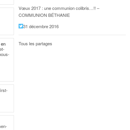
Vœux 2017 : une communion colibris…!! –
COMMUNION BÉTHANIE
31 décembre 2016
Tous les partages
 en
et-
nous-
rst-
men-