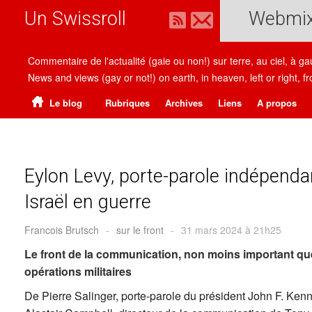
Un Swissroll
Webmi
Commentaire de l'actualité (gaie ou non!) sur terre, au ciel, à g
News and views (gay or not!) on earth, in heaven, left or right
Le blog
Rubriques
Archives
Liens
A propos
Eylon Levy, porte-parole indépenda
Israël en guerre
Francois Brutsch
-
sur le front
-
31 mars 2024 à 21h25
Le front de la communication, non moins important qu
opérations militaires
De Pierre Salinger, porte-parole du président John F. Ken