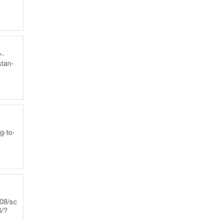
y-
stan-
g-to-
n
/08/sc
/?