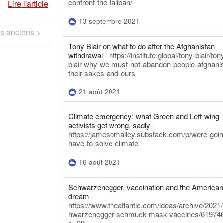
confront-the-taliban/
Lire l'article
13 septembre 2021
us anciens >
Tony Blair on what to do after the Afghanistan
withdrawal -
https://institute.global/tony-blair/ton
blair-why-we-must-not-abandon-people-afghani
their-sakes-and-ours
21 août 2021
Climate emergency: what Green and Left-wing
activists get wrong, sadly -
https://jamesomalley.substack.com/p/were-goin
have-to-solve-climate
16 août 2021
Schwarzenegger, vaccination and the America
dream -
https://www.theatlantic.com/ideas/archive/2021
hwarzenegger-schmuck-mask-vaccines/619746
s=09