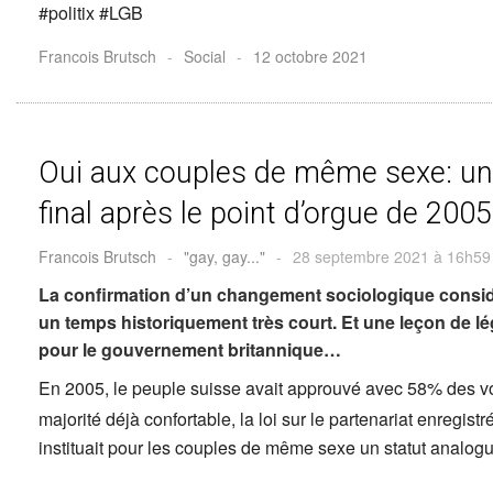
#politix #LGB
Francois Brutsch
-
Social
-
12 octobre 2021
Oui aux couples de même sexe: un
final après le point d’orgue de 2005
Francois Brutsch
-
"gay, gay..."
-
28 septembre 2021 à 16h59
La confirmation d’un changement sociologique consi
un temps historiquement très court. Et une leçon de lé
pour le gouvernement britannique…
En 2005, le peuple suisse avait approuvé avec 58% des v
majorité déjà confortable, la loi sur le partenariat enregistr
instituait pour les couples de même sexe un statut analog