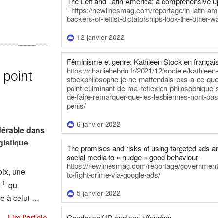
The Left and Latin America: a comprehensive u
-
https://newlinesmag.com/reportage/in-latin-am
backers-of-leftist-dictatorships-look-the-other-w
12 janvier 2022
Féminisme et genre: Kathleen Stock en français
https://charliehebdo.fr/2021/12/societe/kathleen
 point
stockphilosophe-je-ne-mattendais-pas-a-ce-que
point-culminant-de-ma-reflexion-philosophique-s
de-faire-remarquer-que-les-lesbiennes-nont-pas
penis/
6 janvier 2022
dérable dans
gistique
The promises and risks of using targeted ads a
social media to « nudge » good behaviour -
https://newlinesmag.com/reportage/government
oix, une
to-fight-crime-via-google-ads/
1
é
qui
5 janvier 2022
ue à celui …
Lire l'article
Gender self ID and sex offenders -