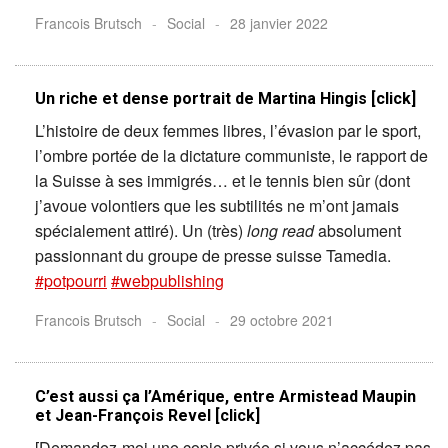
Francois Brutsch
-
Social
-
28 janvier 2022
Un riche et dense portrait de Martina Hingis [click]
L’histoire de deux femmes libres, l’évasion par le sport,
l’ombre portée de la dictature communiste, le rapport de
la Suisse à ses immigrés… et le tennis bien sûr (dont
j’avoue volontiers que les subtilités ne m’ont jamais
spécialement attiré). Un (très)
long read
absolument
passionnant du groupe de presse suisse Tamedia.
#potpourri
#webpublishing
Francois Brutsch
-
Social
-
29 octobre 2021
C’est aussi ça l’Amérique, entre Armistead Maupin
et Jean-François Revel [click]
[Demandez-moi une copie privée si vous n’accédez pas