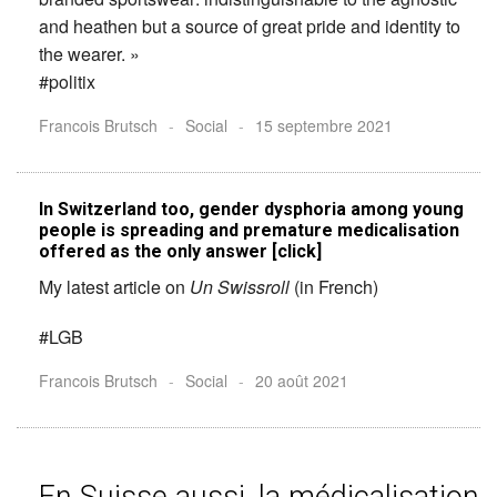
and heathen but a source of great pride and identity to
the wearer. »
#politix
Francois Brutsch
-
Social
-
15 septembre 2021
In Switzerland too, gender dysphoria among young
people is spreading and premature medicalisation
offered as the only answer [click]
My latest article on
Un Swissroll
(in French)
#LGB
Francois Brutsch
-
Social
-
20 août 2021
En Suisse aussi, la médicalisation