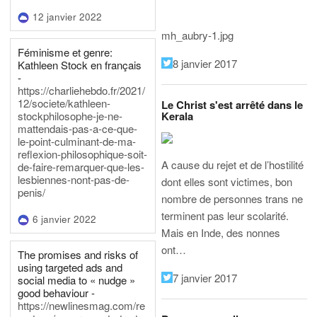
12 janvier 2022
mh_aubry-1.jpg
Féminisme et genre:
8 janvier 2017
Kathleen Stock en français
-
https://charliehebdo.fr/2021/
12/societe/kathleen-
Le Christ s'est arrêté dans le
Kerala
stockphilosophe-je-ne-
mattendais-pas-a-ce-que-
le-point-culminant-de-ma-
reflexion-philosophique-soit-
A cause du rejet et de l’hostilité
de-faire-remarquer-que-les-
lesbiennes-nont-pas-de-
dont elles sont victimes, bon
penis/
nombre de personnes trans ne
terminent pas leur scolarité.
6 janvier 2022
Mais en Inde, des nonnes
ont…
The promises and risks of
using targeted ads and
7 janvier 2017
social media to « nudge »
good behaviour -
https://newlinesmag.com/re