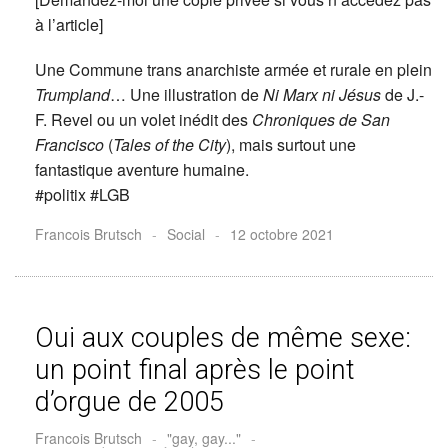
à l’article]
Une Commune trans anarchiste armée et rurale en plein
Trumpland
… Une illustration de
Ni Marx ni Jésus
de J.-
F. Revel ou un volet inédit des
Chroniques de San
Francisco
(
Tales of the City
), mais surtout une
fantastique aventure humaine.
#politix #LGB
Francois Brutsch
-
Social
-
12 octobre 2021
Oui aux couples de même sexe:
un point final après le point
d’orgue de 2005
Francois Brutsch
-
"gay, gay..."
-