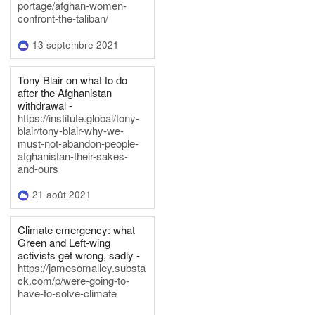
portage/afghan-women-
confront-the-taliban/
13 septembre 2021
Tony Blair on what to do
after the Afghanistan
withdrawal -
https://institute.global/tony-
blair/tony-blair-why-we-
must-not-abandon-people-
afghanistan-their-sakes-
and-ours
21 août 2021
Climate emergency: what
Green and Left-wing
activists get wrong, sadly -
https://jamesomalley.substa
ck.com/p/were-going-to-
have-to-solve-climate