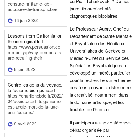
ou Piotr Tchaïkovski ? De nos
censure-militante-lgbt-
jours, ils auraient été
accusee-de-transphobie/
diagnostiqués bipolaires.
18 juin 2022
Le Professeur Aubry, Chef du
Lessons from California for
Département de Santé Mentale
the ideological left -
et Psychiatrie des Hôpitaux
https://www.persuasion.co
Universitaires de Genève et
mmunity/p/why-democrats-
are-recalling-their
Médecin-Chef du Service des
Spécialités Psychiatriques a
8 juin 2022
développé un intérêt particulier
pour la recherche sur le thème
Contre les gens du voyage,
des liens pouvant exister entre
le racisme bien-pensant -
la créativité, notamment dans
https://charliehebdo.fr/2022/
04/societe/lanti-tsiganisme-
le domaine artistique, et les
est-angle-mort-de-la-lutte-
troubles de l’humeur.
anti-racisme/
Il participera a une conférence-
9 avril 2022
débat organisée par