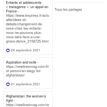
Enfants et adolescents
« transgenre »: un appel en
Tous les partages
France -
https://www.lexpress.fr/actu
alite/idees-et-
debats/changement-de-
sexe-chez-les-enfants-
nous-ne-pouvons-plus-
nous-taire-face-a-une-
grave-derive_2158725.html
24 septembre 2021
Aspiration and exile -
https://newlinesmag.com/fir
st-person/an-elegy-for-
afghanistan/
21 septembre 2021
Afghanistan: the women’s
fight -
https://newlinesmag.com/re