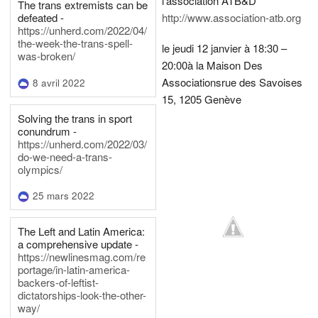
l'association ATB&D
The trans extremists can be
defeated -
http://www.association-atb.org
https://unherd.com/2022/04/
the-week-the-trans-spell-
le jeudi 12 janvier à 18:30 –
was-broken/
20:00
à la Maison Des
Associations
rue des Savoises
8 avril 2022
15, 1205 Genève
Solving the trans in sport
conundrum -
https://unherd.com/2022/03/
do-we-need-a-trans-
olympics/
25 mars 2022
The Left and Latin America:
a comprehensive update -
https://newlinesmag.com/re
portage/in-latin-america-
backers-of-leftist-
dictatorships-look-the-other-
way/