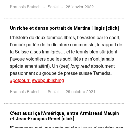
Francois Brutsch
-
Social
-
28 janvier 2022
Un riche et dense portrait de Martina Hingis [click]
L’histoire de deux femmes libres, l’évasion par le sport,
l’ombre portée de la dictature communiste, le rapport de
la Suisse à ses immigrés… et le tennis bien sûr (dont
j’avoue volontiers que les subtilités ne m’ont jamais
spécialement attiré). Un (très)
long read
absolument
passionnant du groupe de presse suisse Tamedia.
#potpourri
#webpublishing
Francois Brutsch
-
Social
-
29 octobre 2021
C’est aussi ça l’Amérique, entre Armistead Maupin
et Jean-François Revel [click]
[Demandez-moi une copie privée si vous n’accédez pas