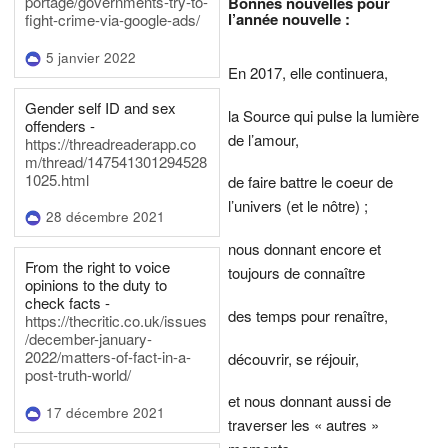
portage/governments-try-to-
Bonnes nouvelles pour
l’année nouvelle :
fight-crime-via-google-ads/
5 janvier 2022
En 2017, elle continuera,
Gender self ID and sex
la Source qui pulse la lumière
offenders -
de l’amour,
https://threadreaderapp.co
m/thread/147541301294528
1025.html
de faire battre le coeur de
l’univers (et le nôtre) ;
28 décembre 2021
nous donnant encore et
From the right to voice
toujours de connaître
opinions to the duty to
check facts -
des temps pour renaître,
https://thecritic.co.uk/issues
/december-january-
2022/matters-of-fact-in-a-
découvrir, se réjouir,
post-truth-world/
et nous donnant aussi de
17 décembre 2021
traverser les « autres »