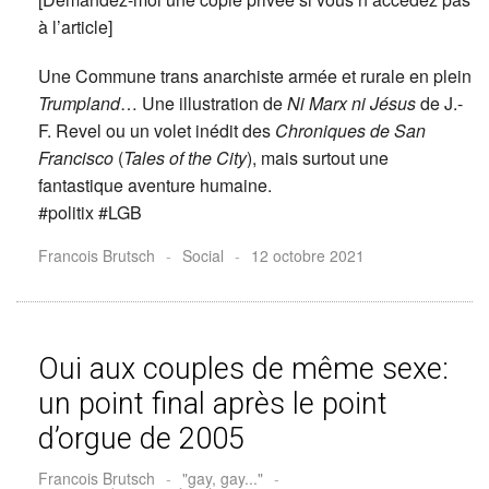
à l’article]
Une Commune trans anarchiste armée et rurale en plein
Trumpland
… Une illustration de
Ni Marx ni Jésus
de J.-
F. Revel ou un volet inédit des
Chroniques de San
Francisco
(
Tales of the City
), mais surtout une
fantastique aventure humaine.
#politix #LGB
Francois Brutsch
-
Social
-
12 octobre 2021
Oui aux couples de même sexe:
un point final après le point
d’orgue de 2005
Francois Brutsch
-
"gay, gay..."
-