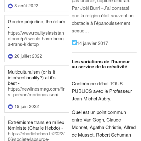
pas croire», capture d’écran.
3 août 2022
Par Joël Burri
«J’ai constaté
que la religion était souvent un
Gender prejudice, the return
obstacle à l’épanouissement
-
sexue…
https://www.realityslaststan
d.com/p/i-would-have-been-
14 janvier 2017
a-trans-kidstop
26 juillet 2022
Les variations de l'humeur
au service de la créativité
Multiculturalism (or is it
intersectionality?) at it’s
best -
Conférence-débat TOUS
https://newlinesmag.com/fir
PUBLICS avec le Professeur
st-person/marianas-son/
Jean-Michel Aubry,
19 juin 2022
Quel est un point commun
entre Van Gogh, Claude
Extrémisme trans en milieu
Monnet, Agatha Christie, Alfred
féministe (Charlie Hebdo) -
https://charliehebdo.fr/2022/
de Musset, Robert Schuman
06/societe/labsurde-