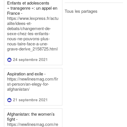
Enfants et adolescents
« transgenre »: un appel en
Tous les partages
France -
https://www.lexpress.fr/actu
alite/idees-et-
debats/changement-de-
sexe-chez-les-enfants-
nous-ne-pouvons-plus-
nous-taire-face-a-une-
grave-derive_2158725.html
24 septembre 2021
Aspiration and exile -
https://newlinesmag.com/fir
st-person/an-elegy-for-
afghanistan/
21 septembre 2021
Afghanistan: the women’s
fight -
https://newlinesmag.com/re