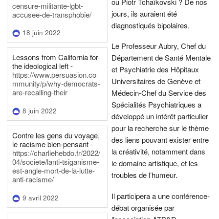
ou Piotr Tchaïkovski ? De nos
censure-militante-lgbt-
jours, ils auraient été
accusee-de-transphobie/
diagnostiqués bipolaires.
18 juin 2022
Le Professeur Aubry, Chef du
Lessons from California for
Département de Santé Mentale
the ideological left -
et Psychiatrie des Hôpitaux
https://www.persuasion.co
Universitaires de Genève et
mmunity/p/why-democrats-
are-recalling-their
Médecin-Chef du Service des
Spécialités Psychiatriques a
8 juin 2022
développé un intérêt particulier
pour la recherche sur le thème
Contre les gens du voyage,
des liens pouvant exister entre
le racisme bien-pensant -
la créativité, notamment dans
https://charliehebdo.fr/2022/
04/societe/lanti-tsiganisme-
le domaine artistique, et les
est-angle-mort-de-la-lutte-
troubles de l’humeur.
anti-racisme/
Il participera a une conférence-
9 avril 2022
débat organisée par