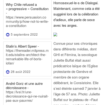
Homosexuel-le-s de Dialogai.
Why Chile refused a
Maintenant, comme cela a été
« progressive » Constitution
-
suggéré lors de la célébration
https://www.persuasion.co
d'adieux, elle parle de sexe
mmunity/p/how-not-to-write-
avec les anges.
a-constitution
5 septembre 2022
Connue pour ses chroniques
Stalin’s Albert Speer -
dans différents médias, dont
https://thereader.mitpress.m
it.edu/stalins-architect-the-
GHI et Fémina, la sexologue
remarkable-life-of-boris-
Juliette Buffat était aussi
iofan/
prédicatrice laïque de l’Eglise
protestante de Genève et
28 août 2022
membre de son organe
délibérant, le Consistoire. Elle
André Gorz et une autre
décroissance -
s’est éteinte samedi 7 janvier à
https://lvsl.fr/une-
l’âge de 57 ans.
Photo: Juliette
decroissance-qui-ne-nuirait-
Buffat sur le plateau de «Faut
pas-aux-pauvres/