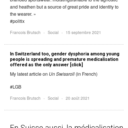
and heathen but a source of great pride and identity to
the wearer. »
#politix
Francois Brutsch
-
Social
-
15 septembre 2021
In Switzerland too, gender dysphoria among young
people is spreading and premature medicalisation
offered as the only answer [click]
My latest article on
Un Swissroll
(in French)
#LGB
Francois Brutsch
-
Social
-
20 août 2021
En Suisse aussi, la médicalisation