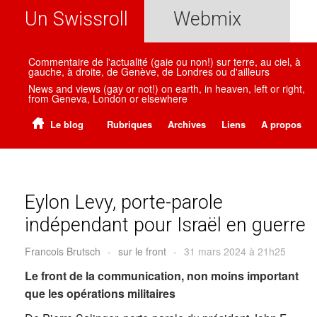
Un Swissroll
Webmix
Commentaire de l'actualité (gaie ou non!) sur terre, au ciel, à
gauche, à droite, de Genève, de Londres ou d'ailleurs
News and views (gay or not!) on earth, in heaven, left or right,
from Geneva, London or elsewhere
Le blog
Rubriques
Archives
Liens
A propos
Eylon Levy, porte-parole
indépendant pour Israël en guerre
Francois Brutsch
-
sur le front
-
31 mars 2024 à 21h25
Le front de la communication, non moins important
que les opérations militaires