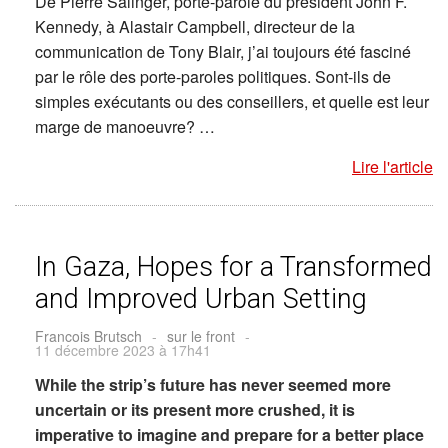
De Pierre Salinger, porte-parole du président John F.
Kennedy, à Alastair Campbell, directeur de la
communication de Tony Blair, j’ai toujours été fasciné
par le rôle des porte-paroles politiques. Sont-ils de
simples exécutants ou des conseillers, et quelle est leur
marge de manoeuvre? …
Lire l'article
In Gaza, Hopes for a Transformed
and Improved Urban Setting
Francois Brutsch
-
sur le front
-
11 décembre 2023 à 17h41
While the strip’s future has never seemed more
uncertain or its present more crushed, it is
imperative to imagine and prepare for a better place