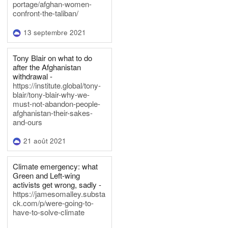
portage/afghan-women-
confront-the-taliban/
13 septembre 2021
Tony Blair on what to do
after the Afghanistan
withdrawal -
https://institute.global/tony-
blair/tony-blair-why-we-
must-not-abandon-people-
afghanistan-their-sakes-
and-ours
21 août 2021
Climate emergency: what
Green and Left-wing
activists get wrong, sadly -
https://jamesomalley.substa
ck.com/p/were-going-to-
have-to-solve-climate