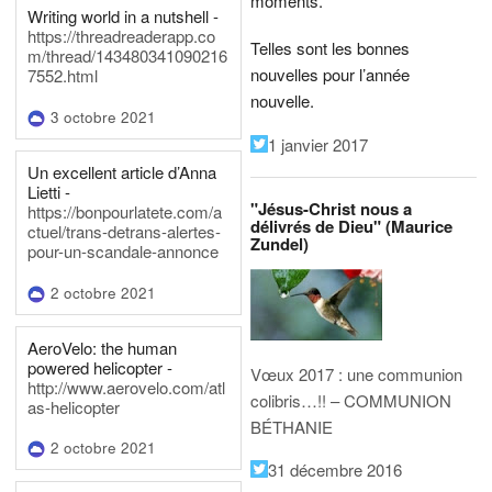
moments.
Writing world in a nutshell -
https://threadreaderapp.co
Telles sont les bonnes
m/thread/143480341090216
nouvelles pour l’année
7552.html
nouvelle.
3 octobre 2021
1 janvier 2017
Un excellent article d’Anna
Lietti -
"Jésus-Christ nous a
https://bonpourlatete.com/a
délivrés de Dieu" (Maurice
ctuel/trans-detrans-alertes-
Zundel)
pour-un-scandale-annonce
2 octobre 2021
AeroVelo: the human
powered helicopter -
Vœux 2017 : une communion
http://www.aerovelo.com/atl
colibris…!! – COMMUNION
as-helicopter
BÉTHANIE
2 octobre 2021
31 décembre 2016