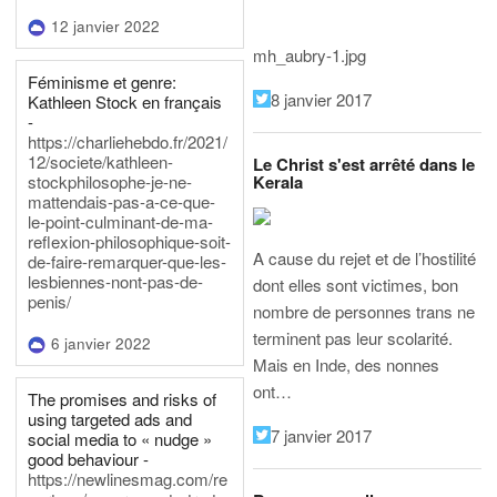
12 janvier 2022
mh_aubry-1.jpg
Féminisme et genre:
8 janvier 2017
Kathleen Stock en français
-
https://charliehebdo.fr/2021/
12/societe/kathleen-
Le Christ s'est arrêté dans le
Kerala
stockphilosophe-je-ne-
mattendais-pas-a-ce-que-
le-point-culminant-de-ma-
reflexion-philosophique-soit-
A cause du rejet et de l’hostilité
de-faire-remarquer-que-les-
lesbiennes-nont-pas-de-
dont elles sont victimes, bon
penis/
nombre de personnes trans ne
terminent pas leur scolarité.
6 janvier 2022
Mais en Inde, des nonnes
ont…
The promises and risks of
using targeted ads and
7 janvier 2017
social media to « nudge »
good behaviour -
https://newlinesmag.com/re