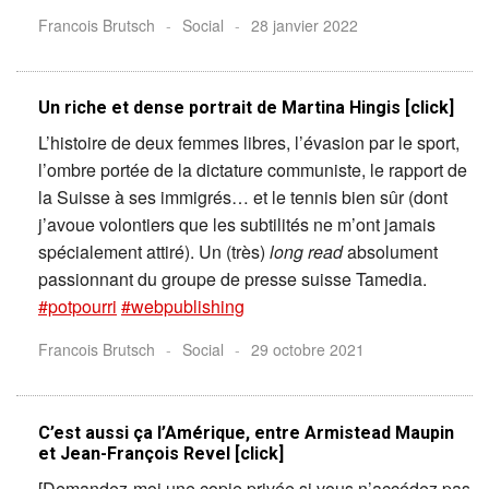
Francois Brutsch
-
Social
-
28 janvier 2022
Un riche et dense portrait de Martina Hingis [click]
L’histoire de deux femmes libres, l’évasion par le sport,
l’ombre portée de la dictature communiste, le rapport de
la Suisse à ses immigrés… et le tennis bien sûr (dont
j’avoue volontiers que les subtilités ne m’ont jamais
spécialement attiré). Un (très)
long read
absolument
passionnant du groupe de presse suisse Tamedia.
#potpourri
#webpublishing
Francois Brutsch
-
Social
-
29 octobre 2021
C’est aussi ça l’Amérique, entre Armistead Maupin
et Jean-François Revel [click]
[Demandez-moi une copie privée si vous n’accédez pas