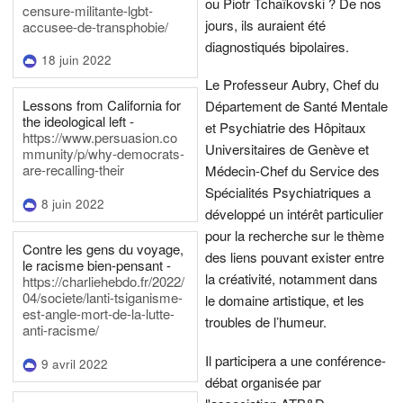
ou Piotr Tchaïkovski ? De nos
censure-militante-lgbt-
jours, ils auraient été
accusee-de-transphobie/
diagnostiqués bipolaires.
18 juin 2022
Le Professeur Aubry, Chef du
Lessons from California for
Département de Santé Mentale
the ideological left -
et Psychiatrie des Hôpitaux
https://www.persuasion.co
Universitaires de Genève et
mmunity/p/why-democrats-
are-recalling-their
Médecin-Chef du Service des
Spécialités Psychiatriques a
8 juin 2022
développé un intérêt particulier
pour la recherche sur le thème
Contre les gens du voyage,
des liens pouvant exister entre
le racisme bien-pensant -
la créativité, notamment dans
https://charliehebdo.fr/2022/
04/societe/lanti-tsiganisme-
le domaine artistique, et les
est-angle-mort-de-la-lutte-
troubles de l’humeur.
anti-racisme/
Il participera a une conférence-
9 avril 2022
débat organisée par