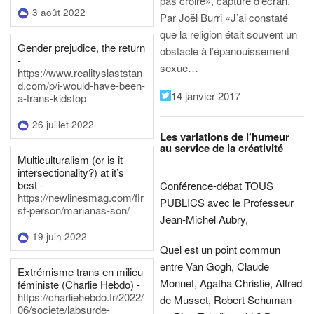
pas croire», capture d’écran.
3 août 2022
Par Joël Burri
«J’ai constaté
que la religion était souvent un
Gender prejudice, the return
obstacle à l’épanouissement
-
sexue…
https://www.realityslaststan
d.com/p/i-would-have-been-
14 janvier 2017
a-trans-kidstop
26 juillet 2022
Les variations de l'humeur
au service de la créativité
Multiculturalism (or is it
intersectionality?) at it’s
best -
Conférence-débat TOUS
https://newlinesmag.com/fir
PUBLICS avec le Professeur
st-person/marianas-son/
Jean-Michel Aubry,
19 juin 2022
Quel est un point commun
entre Van Gogh, Claude
Extrémisme trans en milieu
Monnet, Agatha Christie, Alfred
féministe (Charlie Hebdo) -
https://charliehebdo.fr/2022/
de Musset, Robert Schuman
06/societe/labsurde-