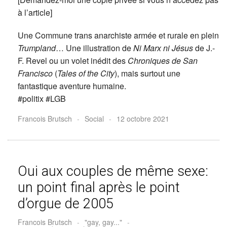
à l’article]
Une Commune trans anarchiste armée et rurale en plein
Trumpland
… Une illustration de
Ni Marx ni Jésus
de J.-
F. Revel ou un volet inédit des
Chroniques de San
Francisco
(
Tales of the City
), mais surtout une
fantastique aventure humaine.
#politix #LGB
Francois Brutsch
-
Social
-
12 octobre 2021
Oui aux couples de même sexe:
un point final après le point
d’orgue de 2005
Francois Brutsch
-
"gay, gay..."
-