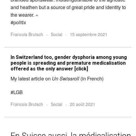
and heathen but a source of great pride and identity to
the wearer. »
#politix
Francois Brutsch
-
Social
-
15 septembre 2021
In Switzerland too, gender dysphoria among young
people is spreading and premature medicalisation
offered as the only answer [click]
My latest article on
Un Swissroll
(in French)
#LGB
Francois Brutsch
-
Social
-
20 août 2021
En Suisse aussi, la médicalisation