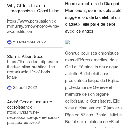
Homosexuel-le-s de Dialogai.
Why Chile refused a
Maintenant, comme cela a été
« progressive » Constitution
-
suggéré lors de la célébration
https://www.persuasion.co
d'adieux, elle parle de sexe
mmunity/p/how-not-to-write-
avec les anges.
a-constitution
5 septembre 2022
Connue pour ses chroniques
Stalin’s Albert Speer -
dans différents médias, dont
https://thereader.mitpress.m
it.edu/stalins-architect-the-
GHI et Fémina, la sexologue
remarkable-life-of-boris-
Juliette Buffat était aussi
iofan/
prédicatrice laïque de l’Eglise
protestante de Genève et
28 août 2022
membre de son organe
délibérant, le Consistoire. Elle
André Gorz et une autre
décroissance -
s’est éteinte samedi 7 janvier à
https://lvsl.fr/une-
l’âge de 57 ans.
Photo: Juliette
decroissance-qui-ne-nuirait-
Buffat sur le plateau de «Faut
pas-aux-pauvres/