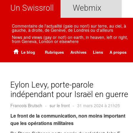
Un Swissroll
Webmix
Commentaire de l'actualité (gaie ou non!) sur terre, au ciel, à
gauche, à droite, de Genève, de Londres ou d'ailleurs
News and views (gay or not!) on earth, in heaven, left or right,
from Geneva, London or elsewhere
Le blog
Rubriques
Archives
Liens
A propos
Eylon Levy, porte-parole
indépendant pour Israël en guerre
Francois Brutsch
-
sur le front
-
31 mars 2024 à 21h25
Le front de la communication, non moins important
que les opérations militaires