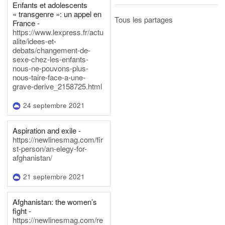
Enfants et adolescents
« transgenre »: un appel en
Tous les partages
France -
https://www.lexpress.fr/actu
alite/idees-et-
debats/changement-de-
sexe-chez-les-enfants-
nous-ne-pouvons-plus-
nous-taire-face-a-une-
grave-derive_2158725.html
24 septembre 2021
Aspiration and exile -
https://newlinesmag.com/fir
st-person/an-elegy-for-
afghanistan/
21 septembre 2021
Afghanistan: the women’s
fight -
https://newlinesmag.com/re