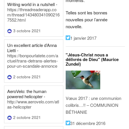
moments.
Writing world in a nutshell -
https://threadreaderapp.co
Telles sont les bonnes
m/thread/143480341090216
nouvelles pour l’année
7552.html
nouvelle.
3 octobre 2021
1 janvier 2017
Un excellent article d’Anna
Lietti -
"Jésus-Christ nous a
https://bonpourlatete.com/a
délivrés de Dieu" (Maurice
ctuel/trans-detrans-alertes-
Zundel)
pour-un-scandale-annonce
2 octobre 2021
AeroVelo: the human
powered helicopter -
Vœux 2017 : une communion
http://www.aerovelo.com/atl
colibris…!! – COMMUNION
as-helicopter
BÉTHANIE
2 octobre 2021
31 décembre 2016