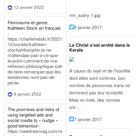
12 janvier 2022
mh_aubry-1.jpg
Féminisme et genre:
8 janvier 2017
Kathleen Stock en français
-
https://charliehebdo.fr/2021/
12/societe/kathleen-
Le Christ s'est arrêté dans le
Kerala
stockphilosophe-je-ne-
mattendais-pas-a-ce-que-
le-point-culminant-de-ma-
reflexion-philosophique-soit-
A cause du rejet et de l’hostilité
de-faire-remarquer-que-les-
lesbiennes-nont-pas-de-
dont elles sont victimes, bon
penis/
nombre de personnes trans ne
terminent pas leur scolarité.
6 janvier 2022
Mais en Inde, des nonnes
ont…
The promises and risks of
using targeted ads and
7 janvier 2017
social media to « nudge »
good behaviour -
https://newlinesmag.com/re