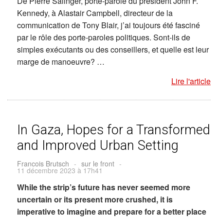
De Pierre Salinger, porte-parole du président John F.
Kennedy, à Alastair Campbell, directeur de la
communication de Tony Blair, j’ai toujours été fasciné
par le rôle des porte-paroles politiques. Sont-ils de
simples exécutants ou des conseillers, et quelle est leur
marge de manoeuvre? …
Lire l'article
In Gaza, Hopes for a Transformed
and Improved Urban Setting
Francois Brutsch
-
sur le front
-
11 décembre 2023 à 17h41
While the strip’s future has never seemed more
uncertain or its present more crushed, it is
imperative to imagine and prepare for a better place