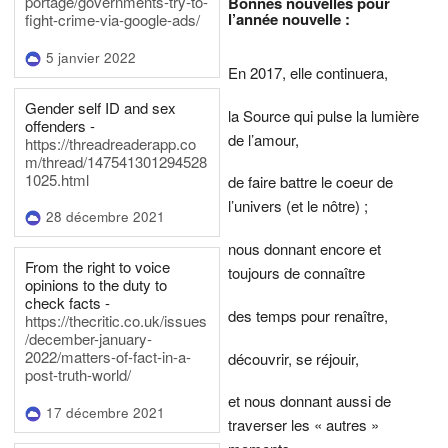
portage/governments-try-to-
Bonnes nouvelles pour
l’année nouvelle :
fight-crime-via-google-ads/
5 janvier 2022
En 2017, elle continuera,
Gender self ID and sex
la Source qui pulse la lumière
offenders -
de l’amour,
https://threadreaderapp.co
m/thread/147541301294528
1025.html
de faire battre le coeur de
l’univers (et le nôtre) ;
28 décembre 2021
nous donnant encore et
From the right to voice
toujours de connaître
opinions to the duty to
check facts -
des temps pour renaître,
https://thecritic.co.uk/issues
/december-january-
2022/matters-of-fact-in-a-
découvrir, se réjouir,
post-truth-world/
et nous donnant aussi de
17 décembre 2021
traverser les « autres »