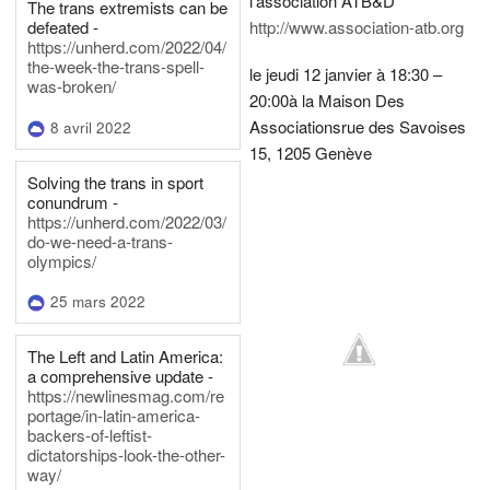
l'association ATB&D
The trans extremists can be
defeated -
http://www.association-atb.org
https://unherd.com/2022/04/
the-week-the-trans-spell-
le jeudi 12 janvier à 18:30 –
was-broken/
20:00
à la Maison Des
Associations
rue des Savoises
8 avril 2022
15, 1205 Genève
Solving the trans in sport
conundrum -
https://unherd.com/2022/03/
do-we-need-a-trans-
olympics/
25 mars 2022
The Left and Latin America:
a comprehensive update -
https://newlinesmag.com/re
portage/in-latin-america-
backers-of-leftist-
dictatorships-look-the-other-
way/