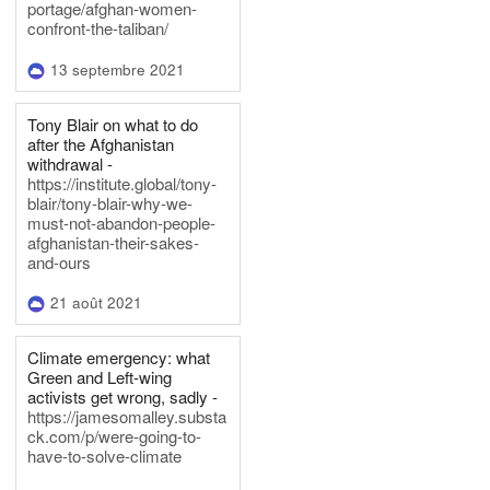
portage/afghan-women-
confront-the-taliban/
13 septembre 2021
Tony Blair on what to do
after the Afghanistan
withdrawal -
https://institute.global/tony-
blair/tony-blair-why-we-
must-not-abandon-people-
afghanistan-their-sakes-
and-ours
21 août 2021
Climate emergency: what
Green and Left-wing
activists get wrong, sadly -
https://jamesomalley.substa
ck.com/p/were-going-to-
have-to-solve-climate