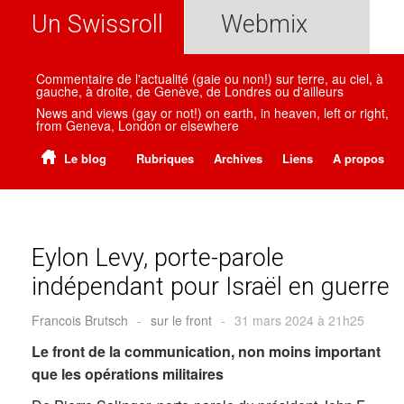
Un Swissroll
Webmix
Commentaire de l'actualité (gaie ou non!) sur terre, au ciel, à
gauche, à droite, de Genève, de Londres ou d'ailleurs
News and views (gay or not!) on earth, in heaven, left or right,
from Geneva, London or elsewhere
Le blog
Rubriques
Archives
Liens
A propos
Eylon Levy, porte-parole
indépendant pour Israël en guerre
Francois Brutsch
-
sur le front
-
31 mars 2024 à 21h25
Le front de la communication, non moins important
que les opérations militaires