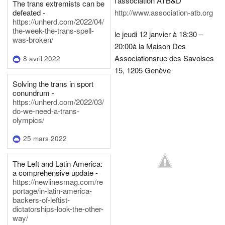
l'association ATB&D
The trans extremists can be
defeated -
http://www.association-atb.org
https://unherd.com/2022/04/
the-week-the-trans-spell-
le jeudi 12 janvier à 18:30 –
was-broken/
20:00
à la Maison Des
Associations
rue des Savoises
8 avril 2022
15, 1205 Genève
Solving the trans in sport
conundrum -
https://unherd.com/2022/03/
do-we-need-a-trans-
olympics/
25 mars 2022
The Left and Latin America:
a comprehensive update -
https://newlinesmag.com/re
portage/in-latin-america-
backers-of-leftist-
dictatorships-look-the-other-
way/