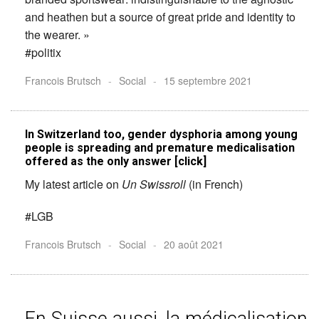
and heathen but a source of great pride and identity to
the wearer. »
#politix
Francois Brutsch
-
Social
-
15 septembre 2021
In Switzerland too, gender dysphoria among young
people is spreading and premature medicalisation
offered as the only answer [click]
My latest article on
Un Swissroll
(in French)
#LGB
Francois Brutsch
-
Social
-
20 août 2021
En Suisse aussi, la médicalisation