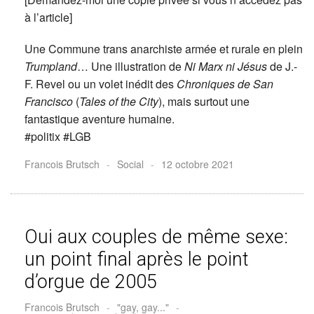
à l’article]
Une Commune trans anarchiste armée et rurale en plein
Trumpland
… Une illustration de
Ni Marx ni Jésus
de J.-
F. Revel ou un volet inédit des
Chroniques de San
Francisco
(
Tales of the City
), mais surtout une
fantastique aventure humaine.
#politix #LGB
Francois Brutsch
-
Social
-
12 octobre 2021
Oui aux couples de même sexe:
un point final après le point
d’orgue de 2005
Francois Brutsch
-
"gay, gay..."
-