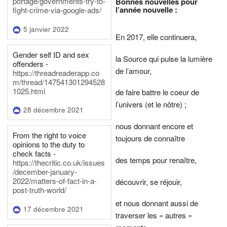
portage/governments-try-to-
Bonnes nouvelles pour
l’année nouvelle :
fight-crime-via-google-ads/
5 janvier 2022
En 2017, elle continuera,
Gender self ID and sex
la Source qui pulse la lumière
offenders -
de l’amour,
https://threadreaderapp.co
m/thread/147541301294528
1025.html
de faire battre le coeur de
l’univers (et le nôtre) ;
28 décembre 2021
nous donnant encore et
From the right to voice
toujours de connaître
opinions to the duty to
check facts -
des temps pour renaître,
https://thecritic.co.uk/issues
/december-january-
2022/matters-of-fact-in-a-
découvrir, se réjouir,
post-truth-world/
et nous donnant aussi de
17 décembre 2021
traverser les « autres »