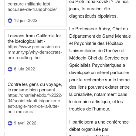
ou Piotr Tchaïkovski ? De nos
censure-militante-lgbt-
jours, ils auraient été
accusee-de-transphobie/
diagnostiqués bipolaires.
18 juin 2022
Le Professeur Aubry, Chef du
Lessons from California for
Département de Santé Mentale
the ideological left -
et Psychiatrie des Hôpitaux
https://www.persuasion.co
Universitaires de Genève et
mmunity/p/why-democrats-
are-recalling-their
Médecin-Chef du Service des
Spécialités Psychiatriques a
8 juin 2022
développé un intérêt particulier
pour la recherche sur le thème
Contre les gens du voyage,
des liens pouvant exister entre
le racisme bien-pensant -
la créativité, notamment dans
https://charliehebdo.fr/2022/
04/societe/lanti-tsiganisme-
le domaine artistique, et les
est-angle-mort-de-la-lutte-
troubles de l’humeur.
anti-racisme/
Il participera a une conférence-
9 avril 2022
débat organisée par