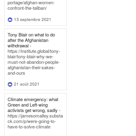
portage/afghan-women-
confront-the-taliban/
13 septembre 2021
Tony Blair on what to do
after the Afghanistan
withdrawal -
https://institute.global/tony-
blair/tony-blair-why-we-
must-not-abandon-people-
afghanistan-their-sakes-
and-ours
21 août 2021
Climate emergency: what
Green and Left-wing
activists get wrong, sadly -
https://jamesomalley.substa
ck.com/p/were-going-to-
have-to-solve-climate