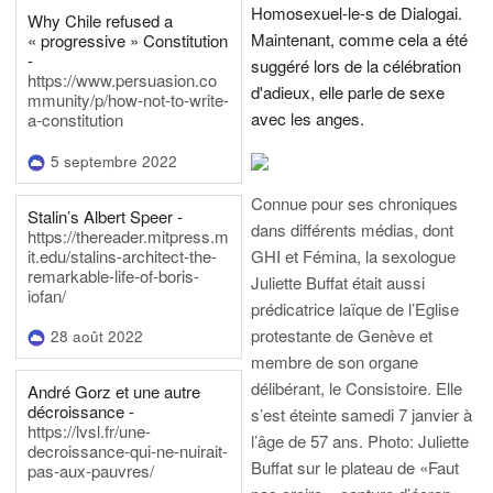
Homosexuel-le-s de Dialogai.
Why Chile refused a
Maintenant, comme cela a été
« progressive » Constitution
-
suggéré lors de la célébration
https://www.persuasion.co
d'adieux, elle parle de sexe
mmunity/p/how-not-to-write-
avec les anges.
a-constitution
5 septembre 2022
Connue pour ses chroniques
Stalin’s Albert Speer -
dans différents médias, dont
https://thereader.mitpress.m
it.edu/stalins-architect-the-
GHI et Fémina, la sexologue
remarkable-life-of-boris-
Juliette Buffat était aussi
iofan/
prédicatrice laïque de l’Eglise
protestante de Genève et
28 août 2022
membre de son organe
délibérant, le Consistoire. Elle
André Gorz et une autre
décroissance -
s’est éteinte samedi 7 janvier à
https://lvsl.fr/une-
l’âge de 57 ans.
Photo: Juliette
decroissance-qui-ne-nuirait-
Buffat sur le plateau de «Faut
pas-aux-pauvres/