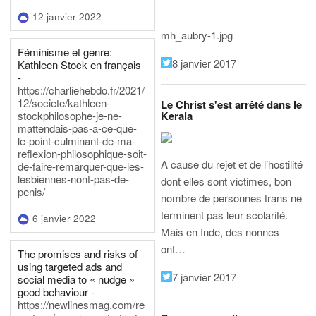
12 janvier 2022
mh_aubry-1.jpg
Féminisme et genre:
8 janvier 2017
Kathleen Stock en français
-
https://charliehebdo.fr/2021/
12/societe/kathleen-
Le Christ s'est arrêté dans le
Kerala
stockphilosophe-je-ne-
mattendais-pas-a-ce-que-
le-point-culminant-de-ma-
reflexion-philosophique-soit-
A cause du rejet et de l’hostilité
de-faire-remarquer-que-les-
lesbiennes-nont-pas-de-
dont elles sont victimes, bon
penis/
nombre de personnes trans ne
terminent pas leur scolarité.
6 janvier 2022
Mais en Inde, des nonnes
ont…
The promises and risks of
using targeted ads and
7 janvier 2017
social media to « nudge »
good behaviour -
https://newlinesmag.com/re