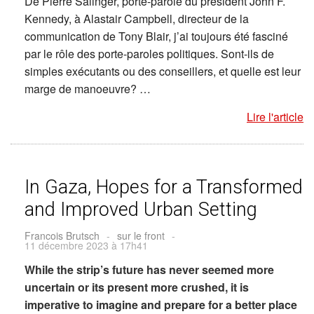
De Pierre Salinger, porte-parole du président John F.
Kennedy, à Alastair Campbell, directeur de la
communication de Tony Blair, j’ai toujours été fasciné
par le rôle des porte-paroles politiques. Sont-ils de
simples exécutants ou des conseillers, et quelle est leur
marge de manoeuvre? …
Lire l'article
In Gaza, Hopes for a Transformed
and Improved Urban Setting
Francois Brutsch
-
sur le front
-
11 décembre 2023 à 17h41
While the strip’s future has never seemed more
uncertain or its present more crushed, it is
imperative to imagine and prepare for a better place