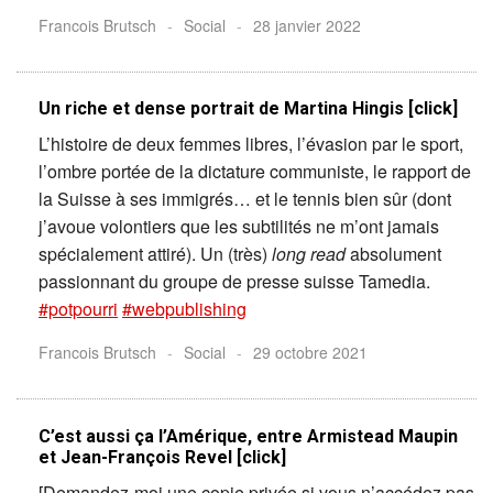
Francois Brutsch
-
Social
-
28 janvier 2022
Un riche et dense portrait de Martina Hingis [click]
L’histoire de deux femmes libres, l’évasion par le sport,
l’ombre portée de la dictature communiste, le rapport de
la Suisse à ses immigrés… et le tennis bien sûr (dont
j’avoue volontiers que les subtilités ne m’ont jamais
spécialement attiré). Un (très)
long read
absolument
passionnant du groupe de presse suisse Tamedia.
#potpourri
#webpublishing
Francois Brutsch
-
Social
-
29 octobre 2021
C’est aussi ça l’Amérique, entre Armistead Maupin
et Jean-François Revel [click]
[Demandez-moi une copie privée si vous n’accédez pas