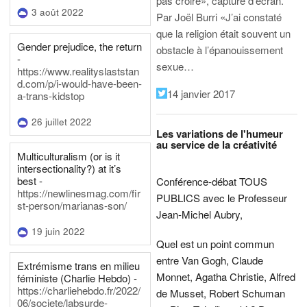
pas croire», capture d’écran.
3 août 2022
Par Joël Burri
«J’ai constaté
que la religion était souvent un
Gender prejudice, the return
obstacle à l’épanouissement
-
sexue…
https://www.realityslaststan
d.com/p/i-would-have-been-
14 janvier 2017
a-trans-kidstop
26 juillet 2022
Les variations de l'humeur
au service de la créativité
Multiculturalism (or is it
intersectionality?) at it’s
best -
Conférence-débat TOUS
https://newlinesmag.com/fir
PUBLICS avec le Professeur
st-person/marianas-son/
Jean-Michel Aubry,
19 juin 2022
Quel est un point commun
entre Van Gogh, Claude
Extrémisme trans en milieu
Monnet, Agatha Christie, Alfred
féministe (Charlie Hebdo) -
https://charliehebdo.fr/2022/
de Musset, Robert Schuman
06/societe/labsurde-