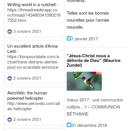
moments.
Writing world in a nutshell -
https://threadreaderapp.co
Telles sont les bonnes
m/thread/143480341090216
nouvelles pour l’année
7552.html
nouvelle.
3 octobre 2021
1 janvier 2017
Un excellent article d’Anna
Lietti -
"Jésus-Christ nous a
https://bonpourlatete.com/a
délivrés de Dieu" (Maurice
ctuel/trans-detrans-alertes-
Zundel)
pour-un-scandale-annonce
2 octobre 2021
AeroVelo: the human
powered helicopter -
Vœux 2017 : une communion
http://www.aerovelo.com/atl
colibris…!! – COMMUNION
as-helicopter
BÉTHANIE
2 octobre 2021
31 décembre 2016