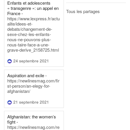
Enfants et adolescents
« transgenre »: un appel en
Tous les partages
France -
https://www.lexpress.fr/actu
alite/idees-et-
debats/changement-de-
sexe-chez-les-enfants-
nous-ne-pouvons-plus-
nous-taire-face-a-une-
grave-derive_2158725.html
24 septembre 2021
Aspiration and exile -
https://newlinesmag.com/fir
st-person/an-elegy-for-
afghanistan/
21 septembre 2021
Afghanistan: the women’s
fight -
https://newlinesmag.com/re