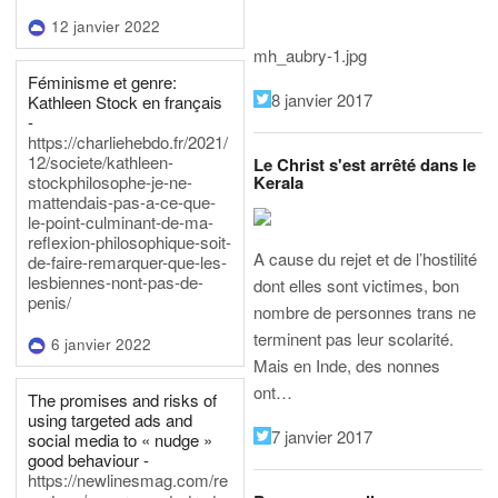
12 janvier 2022
mh_aubry-1.jpg
Féminisme et genre:
8 janvier 2017
Kathleen Stock en français
-
https://charliehebdo.fr/2021/
12/societe/kathleen-
Le Christ s'est arrêté dans le
Kerala
stockphilosophe-je-ne-
mattendais-pas-a-ce-que-
le-point-culminant-de-ma-
reflexion-philosophique-soit-
A cause du rejet et de l’hostilité
de-faire-remarquer-que-les-
lesbiennes-nont-pas-de-
dont elles sont victimes, bon
penis/
nombre de personnes trans ne
terminent pas leur scolarité.
6 janvier 2022
Mais en Inde, des nonnes
ont…
The promises and risks of
using targeted ads and
7 janvier 2017
social media to « nudge »
good behaviour -
https://newlinesmag.com/re