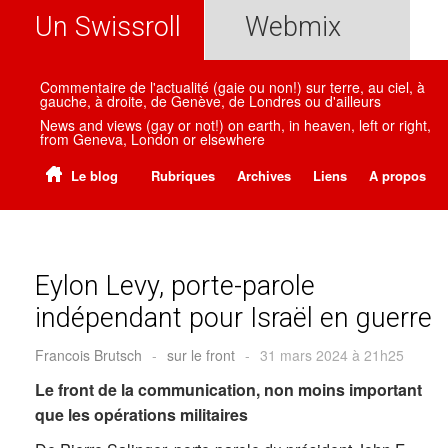
Un Swissroll
Webmix
Commentaire de l'actualité (gaie ou non!) sur terre, au ciel, à
gauche, à droite, de Genève, de Londres ou d'ailleurs
News and views (gay or not!) on earth, in heaven, left or right,
from Geneva, London or elsewhere
Le blog
Rubriques
Archives
Liens
A propos
Eylon Levy, porte-parole
indépendant pour Israël en guerre
Francois Brutsch
-
sur le front
-
31 mars 2024 à 21h25
Le front de la communication, non moins important
que les opérations militaires