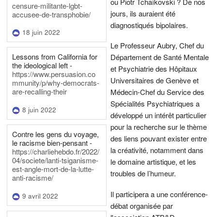
ou Piotr Tchaïkovski ? De nos
censure-militante-lgbt-
jours, ils auraient été
accusee-de-transphobie/
diagnostiqués bipolaires.
18 juin 2022
Le Professeur Aubry, Chef du
Lessons from California for
Département de Santé Mentale
the ideological left -
et Psychiatrie des Hôpitaux
https://www.persuasion.co
Universitaires de Genève et
mmunity/p/why-democrats-
are-recalling-their
Médecin-Chef du Service des
Spécialités Psychiatriques a
8 juin 2022
développé un intérêt particulier
pour la recherche sur le thème
Contre les gens du voyage,
des liens pouvant exister entre
le racisme bien-pensant -
la créativité, notamment dans
https://charliehebdo.fr/2022/
04/societe/lanti-tsiganisme-
le domaine artistique, et les
est-angle-mort-de-la-lutte-
troubles de l’humeur.
anti-racisme/
Il participera a une conférence-
9 avril 2022
débat organisée par