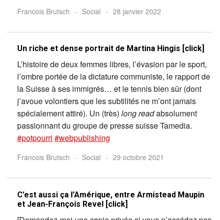
Francois Brutsch
-
Social
-
28 janvier 2022
Un riche et dense portrait de Martina Hingis [click]
L’histoire de deux femmes libres, l’évasion par le sport,
l’ombre portée de la dictature communiste, le rapport de
la Suisse à ses immigrés… et le tennis bien sûr (dont
j’avoue volontiers que les subtilités ne m’ont jamais
spécialement attiré). Un (très)
long read
absolument
passionnant du groupe de presse suisse Tamedia.
#potpourri
#webpublishing
Francois Brutsch
-
Social
-
29 octobre 2021
C’est aussi ça l’Amérique, entre Armistead Maupin
et Jean-François Revel [click]
[Demandez-moi une copie privée si vous n’accédez pas