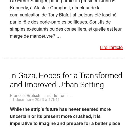
De Pierre Salinger, porte-parole du président John F.
Kennedy, à Alastair Campbell, directeur de la
communication de Tony Blair, j’ai toujours été fasciné
par le rôle des porte-paroles politiques. Sont-ils de
simples exécutants ou des conseillers, et quelle est leur
marge de manoeuvre? …
Lire l'article
In Gaza, Hopes for a Transformed
and Improved Urban Setting
Francois Brutsch
-
sur le front
-
11 décembre 2023 à 17h41
While the strip’s future has never seemed more
uncertain or its present more crushed, it is
imperative to imagine and prepare for a better place