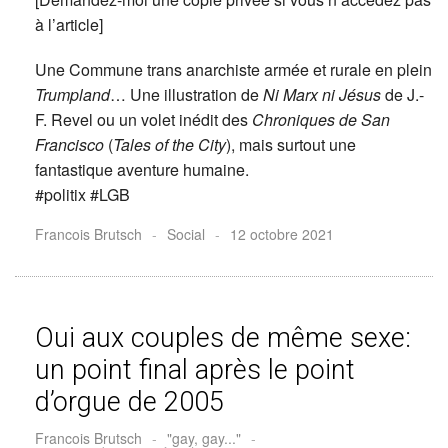
à l’article]
Une Commune trans anarchiste armée et rurale en plein
Trumpland
… Une illustration de
Ni Marx ni Jésus
de J.-
F. Revel ou un volet inédit des
Chroniques de San
Francisco
(
Tales of the City
), mais surtout une
fantastique aventure humaine.
#politix #LGB
Francois Brutsch
-
Social
-
12 octobre 2021
Oui aux couples de même sexe:
un point final après le point
d’orgue de 2005
Francois Brutsch
-
"gay, gay..."
-