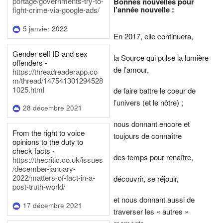
portage/governments-try-to-
Bonnes nouvelles pour
l’année nouvelle :
fight-crime-via-google-ads/
5 janvier 2022
En 2017, elle continuera,
Gender self ID and sex
la Source qui pulse la lumière
offenders -
de l’amour,
https://threadreaderapp.co
m/thread/147541301294528
1025.html
de faire battre le coeur de
l’univers (et le nôtre) ;
28 décembre 2021
nous donnant encore et
From the right to voice
toujours de connaître
opinions to the duty to
check facts -
des temps pour renaître,
https://thecritic.co.uk/issues
/december-january-
2022/matters-of-fact-in-a-
découvrir, se réjouir,
post-truth-world/
et nous donnant aussi de
17 décembre 2021
traverser les « autres »