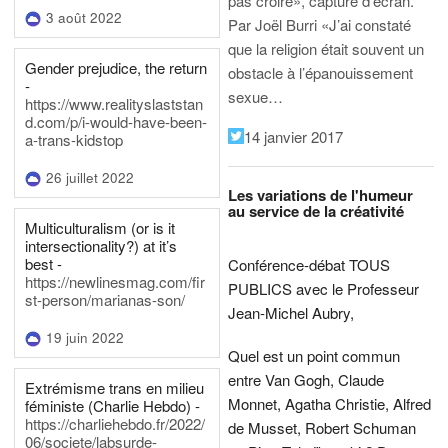
pas croire», capture d’écran.
3 août 2022
Par Joël Burri
«J’ai constaté
que la religion était souvent un
Gender prejudice, the return
obstacle à l’épanouissement
-
sexue…
https://www.realityslaststan
d.com/p/i-would-have-been-
14 janvier 2017
a-trans-kidstop
26 juillet 2022
Les variations de l'humeur
au service de la créativité
Multiculturalism (or is it
intersectionality?) at it’s
best -
Conférence-débat TOUS
https://newlinesmag.com/fir
PUBLICS avec le Professeur
st-person/marianas-son/
Jean-Michel Aubry,
19 juin 2022
Quel est un point commun
entre Van Gogh, Claude
Extrémisme trans en milieu
Monnet, Agatha Christie, Alfred
féministe (Charlie Hebdo) -
https://charliehebdo.fr/2022/
de Musset, Robert Schuman
06/societe/labsurde-