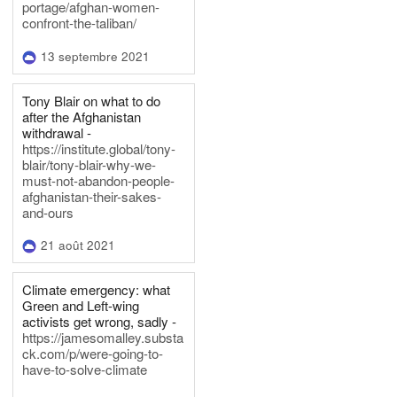
portage/afghan-women-
confront-the-taliban/
13 septembre 2021
Tony Blair on what to do
after the Afghanistan
withdrawal -
https://institute.global/tony-
blair/tony-blair-why-we-
must-not-abandon-people-
afghanistan-their-sakes-
and-ours
21 août 2021
Climate emergency: what
Green and Left-wing
activists get wrong, sadly -
https://jamesomalley.substa
ck.com/p/were-going-to-
have-to-solve-climate