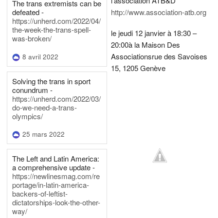
l'association ATB&D
The trans extremists can be
defeated -
http://www.association-atb.org
https://unherd.com/2022/04/
the-week-the-trans-spell-
le jeudi 12 janvier à 18:30 –
was-broken/
20:00
à la Maison Des
Associations
rue des Savoises
8 avril 2022
15, 1205 Genève
Solving the trans in sport
conundrum -
https://unherd.com/2022/03/
do-we-need-a-trans-
olympics/
25 mars 2022
The Left and Latin America:
a comprehensive update -
https://newlinesmag.com/re
portage/in-latin-america-
backers-of-leftist-
dictatorships-look-the-other-
way/