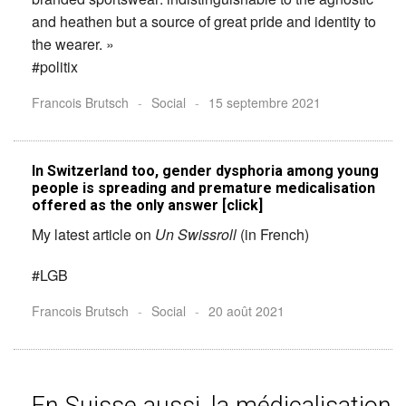
and heathen but a source of great pride and identity to
the wearer. »
#politix
Francois Brutsch
-
Social
-
15 septembre 2021
In Switzerland too, gender dysphoria among young
people is spreading and premature medicalisation
offered as the only answer [click]
My latest article on
Un Swissroll
(in French)
#LGB
Francois Brutsch
-
Social
-
20 août 2021
En Suisse aussi, la médicalisation