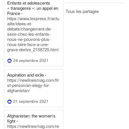
Enfants et adolescents
« transgenre »: un appel en
Tous les partages
France -
https://www.lexpress.fr/actu
alite/idees-et-
debats/changement-de-
sexe-chez-les-enfants-
nous-ne-pouvons-plus-
nous-taire-face-a-une-
grave-derive_2158725.html
24 septembre 2021
Aspiration and exile -
https://newlinesmag.com/fir
st-person/an-elegy-for-
afghanistan/
21 septembre 2021
Afghanistan: the women’s
fight -
https://newlinesmag.com/re