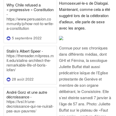
Homosexuel-le-s de Dialogai.
Why Chile refused a
Maintenant, comme cela a été
« progressive » Constitution
-
suggéré lors de la célébration
https://www.persuasion.co
d'adieux, elle parle de sexe
mmunity/p/how-not-to-write-
avec les anges.
a-constitution
5 septembre 2022
Connue pour ses chroniques
Stalin’s Albert Speer -
dans différents médias, dont
https://thereader.mitpress.m
it.edu/stalins-architect-the-
GHI et Fémina, la sexologue
remarkable-life-of-boris-
Juliette Buffat était aussi
iofan/
prédicatrice laïque de l’Eglise
protestante de Genève et
28 août 2022
membre de son organe
délibérant, le Consistoire. Elle
André Gorz et une autre
décroissance -
s’est éteinte samedi 7 janvier à
https://lvsl.fr/une-
l’âge de 57 ans.
Photo: Juliette
decroissance-qui-ne-nuirait-
Buffat sur le plateau de «Faut
pas-aux-pauvres/