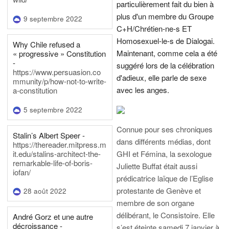
particulièrement fait du bien à
plus d'un membre du Groupe
9 septembre 2022
C+H/Chrétien-ne-s ET
Homosexuel-le-s de Dialogai.
Why Chile refused a
Maintenant, comme cela a été
« progressive » Constitution
-
suggéré lors de la célébration
https://www.persuasion.co
d'adieux, elle parle de sexe
mmunity/p/how-not-to-write-
avec les anges.
a-constitution
5 septembre 2022
Connue pour ses chroniques
Stalin’s Albert Speer -
dans différents médias, dont
https://thereader.mitpress.m
it.edu/stalins-architect-the-
GHI et Fémina, la sexologue
remarkable-life-of-boris-
Juliette Buffat était aussi
iofan/
prédicatrice laïque de l’Eglise
protestante de Genève et
28 août 2022
membre de son organe
délibérant, le Consistoire. Elle
André Gorz et une autre
décroissance -
s’est éteinte samedi 7 janvier à