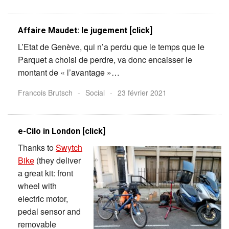
Affaire Maudet: le jugement [click]
L’Etat de Genève, qui n’a perdu que le temps que le
Parquet a choisi de perdre, va donc encaisser le
montant de « l’avantage »…
Francois Brutsch
-
Social
-
23 février 2021
e-Cilo in London [click]
Thanks to
Swytch
Bike
(they deliver
a great kit: front
wheel with
electric motor,
pedal sensor and
removable