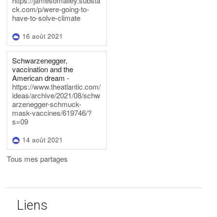
https://jamesomalley.substa
ck.com/p/were-going-to-
have-to-solve-climate
16 août 2021
Schwarzenegger,
vaccination and the
American dream -
https://www.theatlantic.com/
ideas/archive/2021/08/schw
arzenegger-schmuck-
mask-vaccines/619746/?
s=09
14 août 2021
Tous mes partages
Liens