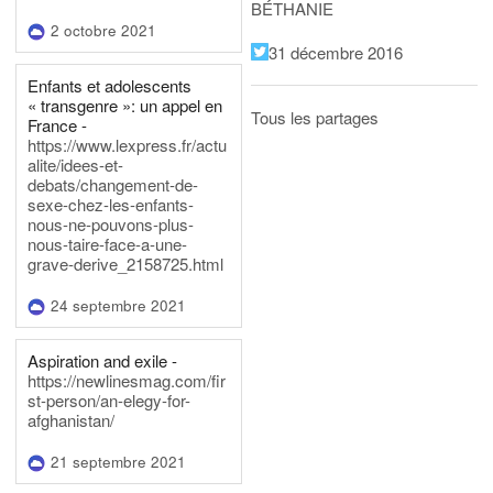
BÉTHANIE
2 octobre 2021
31 décembre 2016
Enfants et adolescents
« transgenre »: un appel en
Tous les partages
France -
https://www.lexpress.fr/actu
alite/idees-et-
debats/changement-de-
sexe-chez-les-enfants-
nous-ne-pouvons-plus-
nous-taire-face-a-une-
grave-derive_2158725.html
24 septembre 2021
Aspiration and exile -
https://newlinesmag.com/fir
st-person/an-elegy-for-
afghanistan/
21 septembre 2021