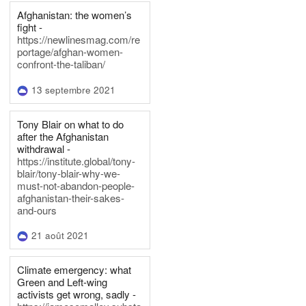
Afghanistan: the women’s
fight -
https://newlinesmag.com/re
portage/afghan-women-
confront-the-taliban/
13 septembre 2021
Tony Blair on what to do
after the Afghanistan
withdrawal -
https://institute.global/tony-
blair/tony-blair-why-we-
must-not-abandon-people-
afghanistan-their-sakes-
and-ours
21 août 2021
Climate emergency: what
Green and Left-wing
activists get wrong, sadly -