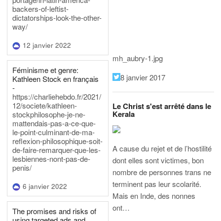
backers-of-leftist-
dictatorships-look-the-other-
way/
12 janvier 2022
mh_aubry-1.jpg
Féminisme et genre:
8 janvier 2017
Kathleen Stock en français
-
https://charliehebdo.fr/2021/
12/societe/kathleen-
Le Christ s'est arrêté dans le
Kerala
stockphilosophe-je-ne-
mattendais-pas-a-ce-que-
le-point-culminant-de-ma-
reflexion-philosophique-soit-
A cause du rejet et de l’hostilité
de-faire-remarquer-que-les-
lesbiennes-nont-pas-de-
dont elles sont victimes, bon
penis/
nombre de personnes trans ne
terminent pas leur scolarité.
6 janvier 2022
Mais en Inde, des nonnes
ont…
The promises and risks of
using targeted ads and