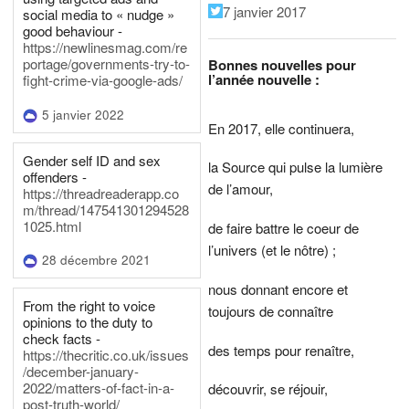
7 janvier 2017
social media to « nudge »
good behaviour -
https://newlinesmag.com/re
portage/governments-try-to-
Bonnes nouvelles pour
l’année nouvelle :
fight-crime-via-google-ads/
5 janvier 2022
En 2017, elle continuera,
Gender self ID and sex
la Source qui pulse la lumière
offenders -
de l’amour,
https://threadreaderapp.co
m/thread/147541301294528
1025.html
de faire battre le coeur de
l’univers (et le nôtre) ;
28 décembre 2021
nous donnant encore et
From the right to voice
toujours de connaître
opinions to the duty to
check facts -
des temps pour renaître,
https://thecritic.co.uk/issues
/december-january-
2022/matters-of-fact-in-a-
découvrir, se réjouir,
post-truth-world/