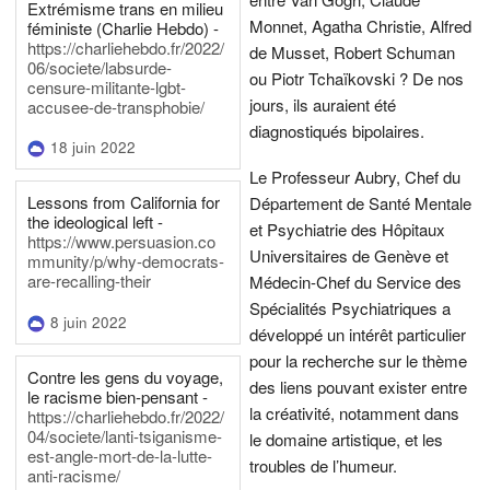
Extrémisme trans en milieu
Monnet, Agatha Christie, Alfred
féministe (Charlie Hebdo) -
https://charliehebdo.fr/2022/
de Musset, Robert Schuman
06/societe/labsurde-
ou Piotr Tchaïkovski ? De nos
censure-militante-lgbt-
jours, ils auraient été
accusee-de-transphobie/
diagnostiqués bipolaires.
18 juin 2022
Le Professeur Aubry, Chef du
Lessons from California for
Département de Santé Mentale
the ideological left -
et Psychiatrie des Hôpitaux
https://www.persuasion.co
Universitaires de Genève et
mmunity/p/why-democrats-
are-recalling-their
Médecin-Chef du Service des
Spécialités Psychiatriques a
8 juin 2022
développé un intérêt particulier
pour la recherche sur le thème
Contre les gens du voyage,
des liens pouvant exister entre
le racisme bien-pensant -
la créativité, notamment dans
https://charliehebdo.fr/2022/
04/societe/lanti-tsiganisme-
le domaine artistique, et les
est-angle-mort-de-la-lutte-
troubles de l’humeur.
anti-racisme/