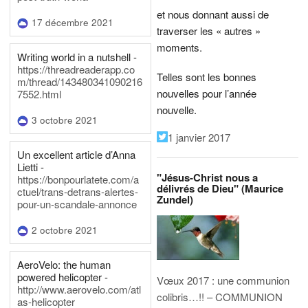
et nous donnant aussi de
17 décembre 2021
traverser les « autres »
moments.
Writing world in a nutshell -
https://threadreaderapp.co
Telles sont les bonnes
m/thread/143480341090216
nouvelles pour l’année
7552.html
nouvelle.
3 octobre 2021
1 janvier 2017
Un excellent article d’Anna
Lietti -
"Jésus-Christ nous a
https://bonpourlatete.com/a
délivrés de Dieu" (Maurice
ctuel/trans-detrans-alertes-
Zundel)
pour-un-scandale-annonce
2 octobre 2021
AeroVelo: the human
powered helicopter -
Vœux 2017 : une communion
http://www.aerovelo.com/atl
colibris…!! – COMMUNION
as-helicopter