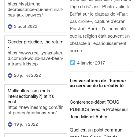
https://lvsl.fr/une-
l’âge de 57 ans.
Photo: Juliette
decroissance-qui-ne-nuirait-
Buffat sur le plateau de «Faut
pas-aux-pauvres/
pas croire», capture d’écran.
3 août 2022
Par Joël Burri
«J’ai constaté
que la religion était souvent un
Gender prejudice, the return
obstacle à l’épanouissement
-
sexue…
https://www.realityslaststan
d.com/p/i-would-have-been-
14 janvier 2017
a-trans-kidstop
26 juillet 2022
Les variations de l'humeur
au service de la créativité
Multiculturalism (or is it
intersectionality?) at it’s
best -
Conférence-débat TOUS
https://newlinesmag.com/fir
PUBLICS avec le Professeur
st-person/marianas-son/
Jean-Michel Aubry,
19 juin 2022
Quel est un point commun
entre Van Gogh, Claude