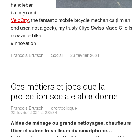
handlebar
battery) and
VeloCity
, the fantastic mobile bicycle mechanics (I’m an
end user, not a geek), my trusty 30yo Swiss Made Cilo is
now an e-bike!
#innovation
Francois Brutsch
-
Social
-
23 février 2021
Ces métiers et jobs que la
protection sociale abandonne
Francois Brutsch
-
droit/politique
-
22 février 2021 à 23h34
Aides de ménage ou grands nettoyages, chauffeurs
Uber et autres travailleurs du smartphone…