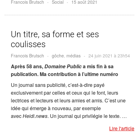
Francois Brutsch
-
Social
-
15 août 2021
Un titre, sa forme et ses
coulisses
Francois Brutsch
-
gôche
,
médias
-
24 juin 2021 à 23h54
Après 58 ans,
Domaine Public
a mis fin à sa
publication. Ma contribution à l’ultime numéro
Un journal sans publicité, c’est-à-dire payé
exclusivement par celles et ceux qui le font, leurs
lectrices et lecteurs et leurs amies et amis. C’est une
idée qui émerge à nouveau, par exemple
avec
Heidi.news
. Un journal qui privilégie le texte. …
Lire l'article