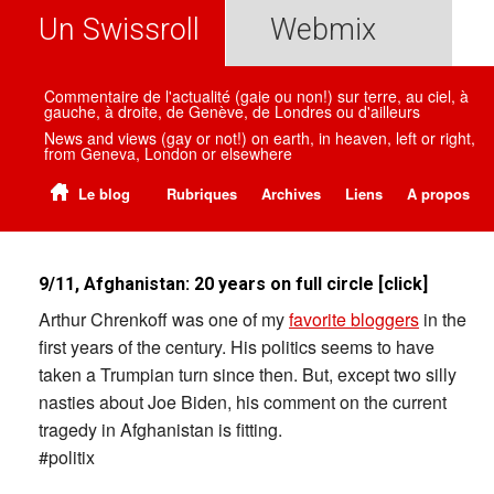
Un Swissroll
Webmix
Commentaire de l'actualité (gaie ou non!) sur terre, au ciel, à
gauche, à droite, de Genève, de Londres ou d'ailleurs
News and views (gay or not!) on earth, in heaven, left or right,
from Geneva, London or elsewhere
Le blog
Rubriques
Archives
Liens
A propos
9/11, Afghanistan: 20 years on full circle [click]
Arthur Chrenkoff was one of my
favorite bloggers
in the
first years of the century. His politics seems to have
taken a Trumpian turn since then. But, except two silly
nasties about Joe Biden, his comment on the current
tragedy in Afghanistan is fitting.
#politix