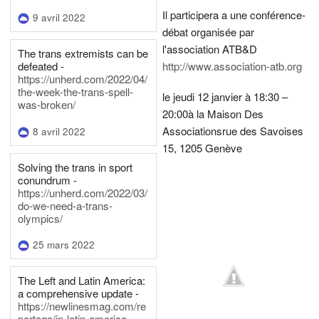
Il participera a une conférence-
9 avril 2022
débat organisée par
l'association ATB&D
The trans extremists can be
defeated -
http://www.association-atb.org
https://unherd.com/2022/04/
the-week-the-trans-spell-
le jeudi 12 janvier à 18:30 –
was-broken/
20:00
à la Maison Des
Associations
rue des Savoises
8 avril 2022
15, 1205 Genève
Solving the trans in sport
conundrum -
https://unherd.com/2022/03/
do-we-need-a-trans-
olympics/
25 mars 2022
The Left and Latin America:
a comprehensive update -
https://newlinesmag.com/re
portage/in-latin-america-