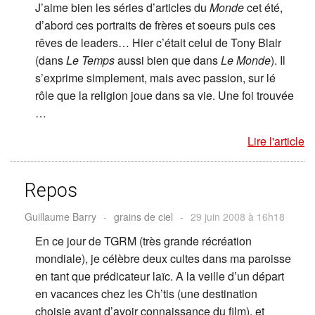
J’aime bien les séries d’articles du
Monde
cet été,
d’abord ces portraits de frères et soeurs puis ces
rêves de leaders… Hier c’était celui de Tony Blair
(dans
Le Temps
aussi bien que dans
Le Monde
). Il
s’exprime simplement, mais avec passion, sur lé
rôle que la religion joue dans sa vie. Une foi trouvée
…
Lire l'article
Repos
Guillaume Barry
-
grains de ciel
-
29 juin 2008 à 16h18
En ce jour de TGRM (très grande récréation
mondiale), je célèbre deux cultes dans ma paroisse
en tant que prédicateur laïc. A la veille d’un départ
en vacances chez les Ch’tis (une destination
choisie avant d’avoir connaissance du film), et