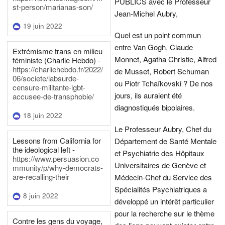
PUBLICS avec le Professeur
st-person/marianas-son/
Jean-Michel Aubry,
19 juin 2022
Quel est un point commun
entre Van Gogh, Claude
Extrémisme trans en milieu
Monnet, Agatha Christie, Alfred
féministe (Charlie Hebdo) -
https://charliehebdo.fr/2022/
de Musset, Robert Schuman
06/societe/labsurde-
ou Piotr Tchaïkovski ? De nos
censure-militante-lgbt-
jours, ils auraient été
accusee-de-transphobie/
diagnostiqués bipolaires.
18 juin 2022
Le Professeur Aubry, Chef du
Lessons from California for
Département de Santé Mentale
the ideological left -
et Psychiatrie des Hôpitaux
https://www.persuasion.co
Universitaires de Genève et
mmunity/p/why-democrats-
are-recalling-their
Médecin-Chef du Service des
Spécialités Psychiatriques a
8 juin 2022
développé un intérêt particulier
pour la recherche sur le thème
Contre les gens du voyage,