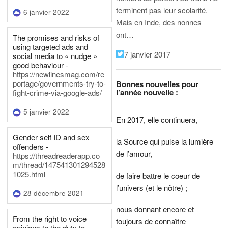
terminent pas leur scolarité.
6 janvier 2022
Mais en Inde, des nonnes
ont…
The promises and risks of
using targeted ads and
7 janvier 2017
social media to « nudge »
good behaviour -
https://newlinesmag.com/re
portage/governments-try-to-
Bonnes nouvelles pour
l’année nouvelle :
fight-crime-via-google-ads/
5 janvier 2022
En 2017, elle continuera,
Gender self ID and sex
la Source qui pulse la lumière
offenders -
de l’amour,
https://threadreaderapp.co
m/thread/147541301294528
1025.html
de faire battre le coeur de
l’univers (et le nôtre) ;
28 décembre 2021
nous donnant encore et
From the right to voice
toujours de connaître
opinions to the duty to