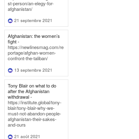
st-person/an-elegy-for-
afghanistan/
21 septembre 2021
Afghanistan: the women’s
fight -
https://newlinesmag.com/re
portage/afghan-women-
confront-the-taliban/
13 septembre 2021
Tony Blair on what to do
after the Afghanistan
withdrawal -
https://institute.global/tony-
blair/tony-blair-why-we-
must-not-abandon-people-
afghanistan-their-sakes-
and-ours
21 août 2021