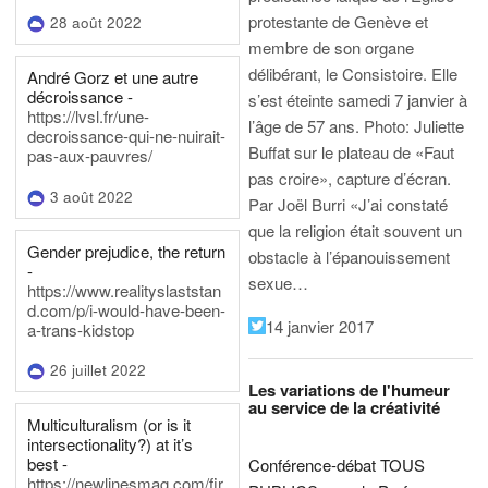
protestante de Genève et
28 août 2022
membre de son organe
délibérant, le Consistoire. Elle
André Gorz et une autre
décroissance -
s’est éteinte samedi 7 janvier à
https://lvsl.fr/une-
l’âge de 57 ans.
Photo: Juliette
decroissance-qui-ne-nuirait-
Buffat sur le plateau de «Faut
pas-aux-pauvres/
pas croire», capture d’écran.
3 août 2022
Par Joël Burri
«J’ai constaté
que la religion était souvent un
Gender prejudice, the return
obstacle à l’épanouissement
-
sexue…
https://www.realityslaststan
d.com/p/i-would-have-been-
14 janvier 2017
a-trans-kidstop
26 juillet 2022
Les variations de l'humeur
au service de la créativité
Multiculturalism (or is it
intersectionality?) at it’s
best -
Conférence-débat TOUS
https://newlinesmag.com/fir