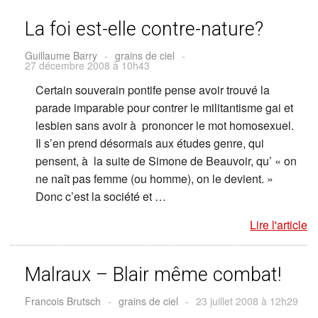
La foi est-elle contre-nature?
Guillaume Barry
-
grains de ciel
-
27 décembre 2008 à 10h43
Certain souverain pontife pense avoir trouvé la
parade imparable pour contrer le militantisme gai et
lesbien sans avoir à prononcer le mot homosexuel.
Il s’en prend désormais aux études genre, qui
pensent, à la suite de Simone de Beauvoir, qu’ « on
ne naît pas femme (ou homme), on le devient. »
Donc c’est la société et …
Lire l'article
Malraux – Blair même combat!
Francois Brutsch
-
grains de ciel
-
23 juillet 2008 à 12h29