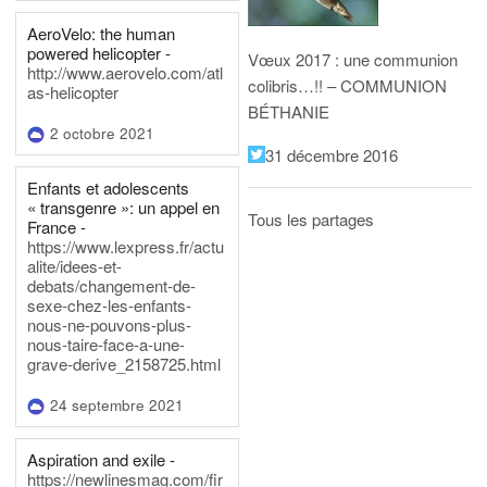
AeroVelo: the human
powered helicopter -
Vœux 2017 : une communion
http://www.aerovelo.com/atl
colibris…!! – COMMUNION
as-helicopter
BÉTHANIE
2 octobre 2021
31 décembre 2016
Enfants et adolescents
« transgenre »: un appel en
Tous les partages
France -
https://www.lexpress.fr/actu
alite/idees-et-
debats/changement-de-
sexe-chez-les-enfants-
nous-ne-pouvons-plus-
nous-taire-face-a-une-
grave-derive_2158725.html
24 septembre 2021
Aspiration and exile -
https://newlinesmag.com/fir