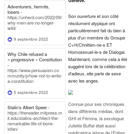
Genève.
Adventurers, hermits,
losers -
Son ouverture et son côté
https://unherd.com/2022/09/
why-men-are-no-longer-
résolument atypique ont
wild/
particulièrement fait du bien à
plus d'un membre du Groupe
9 septembre 2022
C+H/Chrétien-ne-s ET
Homosexuel-le-s de Dialogai.
Why Chile refused a
Maintenant, comme cela a été
« progressive » Constitution
-
suggéré lors de la célébration
https://www.persuasion.co
d'adieux, elle parle de sexe
mmunity/p/how-not-to-write-
avec les anges.
a-constitution
5 septembre 2022
Connue pour ses chroniques
Stalin’s Albert Speer -
dans différents médias, dont
https://thereader.mitpress.m
it.edu/stalins-architect-the-
GHI et Fémina, la sexologue
remarkable-life-of-boris-
Juliette Buffat était aussi
iofan/
prédicatrice laïque de l’Eglise