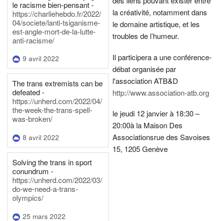
des liens pouvant exister entre
le racisme bien-pensant -
la créativité, notamment dans
https://charliehebdo.fr/2022/
04/societe/lanti-tsiganisme-
le domaine artistique, et les
est-angle-mort-de-la-lutte-
troubles de l’humeur.
anti-racisme/
Il participera a une conférence-
9 avril 2022
débat organisée par
l'association ATB&D
The trans extremists can be
defeated -
http://www.association-atb.org
https://unherd.com/2022/04/
the-week-the-trans-spell-
le jeudi 12 janvier à 18:30 –
was-broken/
20:00
à la Maison Des
Associations
rue des Savoises
8 avril 2022
15, 1205 Genève
Solving the trans in sport
conundrum -
https://unherd.com/2022/03/
do-we-need-a-trans-
olympics/
25 mars 2022