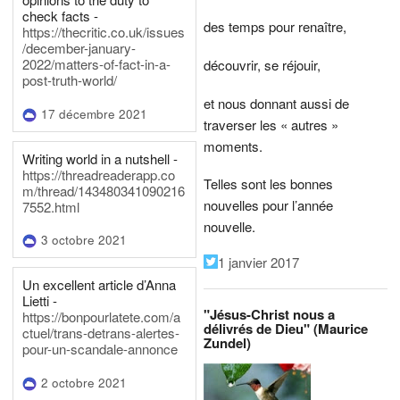
check facts -
des temps pour renaître,
https://thecritic.co.uk/issues
/december-january-
2022/matters-of-fact-in-a-
découvrir, se réjouir,
post-truth-world/
et nous donnant aussi de
17 décembre 2021
traverser les « autres »
moments.
Writing world in a nutshell -
https://threadreaderapp.co
Telles sont les bonnes
m/thread/143480341090216
nouvelles pour l’année
7552.html
nouvelle.
3 octobre 2021
1 janvier 2017
Un excellent article d’Anna
Lietti -
"Jésus-Christ nous a
https://bonpourlatete.com/a
délivrés de Dieu" (Maurice
ctuel/trans-detrans-alertes-
Zundel)
pour-un-scandale-annonce
2 octobre 2021