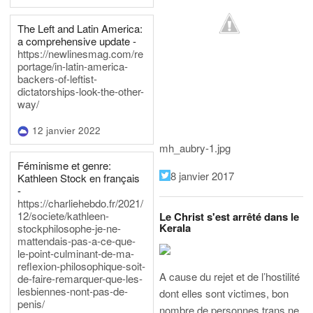
The Left and Latin America:
a comprehensive update -
https://newlinesmag.com/re
portage/in-latin-america-
backers-of-leftist-
dictatorships-look-the-other-
way/
12 janvier 2022
mh_aubry-1.jpg
Féminisme et genre:
8 janvier 2017
Kathleen Stock en français
-
https://charliehebdo.fr/2021/
12/societe/kathleen-
Le Christ s'est arrêté dans le
Kerala
stockphilosophe-je-ne-
mattendais-pas-a-ce-que-
le-point-culminant-de-ma-
reflexion-philosophique-soit-
A cause du rejet et de l’hostilité
de-faire-remarquer-que-les-
lesbiennes-nont-pas-de-
dont elles sont victimes, bon
penis/
nombre de personnes trans ne