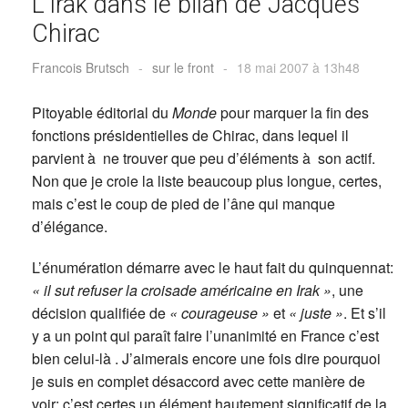
L’Irak dans le bilan de Jacques
Chirac
Francois Brutsch
-
sur le front
-
18 mai 2007 à 13h48
Pitoyable éditorial du
Monde
pour marquer la fin des
fonctions présidentielles de Chirac, dans lequel il
parvient à ne trouver que peu d’éléments à son actif.
Non que je croie la liste beaucoup plus longue, certes,
mais c’est le coup de pied de l’âne qui manque
d’élégance.
L’énumération démarre avec le haut fait du quinquennat:
« il sut refuser la croisade américaine en Irak »
, une
décision qualifiée de
« courageuse »
et
« juste »
. Et s’il
y a un point qui paraît faire l’unanimité en France c’est
bien celui-là . J’aimerais encore une fois dire pourquoi
je suis en complet désaccord avec cette manière de
voir: c’est certes un élément hautement significatif de la