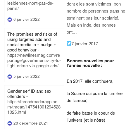
lesbiennes-nont-pas-de-
dont elles sont victimes, bon
penis/
nombre de personnes trans ne
terminent pas leur scolarité.
6 janvier 2022
Mais en Inde, des nonnes
ont…
The promises and risks of
using targeted ads and
7 janvier 2017
social media to « nudge »
good behaviour -
https://newlinesmag.com/re
portage/governments-try-to-
Bonnes nouvelles pour
l’année nouvelle :
fight-crime-via-google-ads/
5 janvier 2022
En 2017, elle continuera,
Gender self ID and sex
la Source qui pulse la lumière
offenders -
de l’amour,
https://threadreaderapp.co
m/thread/147541301294528
1025.html
de faire battre le coeur de
l’univers (et le nôtre) ;
28 décembre 2021