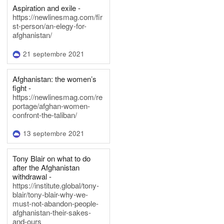
Aspiration and exile -
https://newlinesmag.com/fir
st-person/an-elegy-for-
afghanistan/
21 septembre 2021
Afghanistan: the women’s
fight -
https://newlinesmag.com/re
portage/afghan-women-
confront-the-taliban/
13 septembre 2021
Tony Blair on what to do
after the Afghanistan
withdrawal -
https://institute.global/tony-
blair/tony-blair-why-we-
must-not-abandon-people-
afghanistan-their-sakes-
and-ours