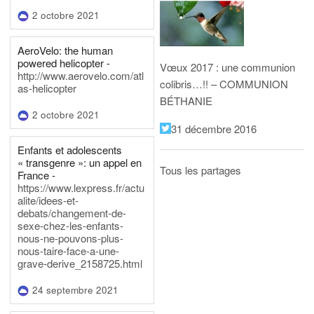
2 octobre 2021
AeroVelo: the human
powered helicopter -
Vœux 2017 : une communion
http://www.aerovelo.com/atl
colibris…!! – COMMUNION
as-helicopter
BÉTHANIE
2 octobre 2021
31 décembre 2016
Enfants et adolescents
« transgenre »: un appel en
Tous les partages
France -
https://www.lexpress.fr/actu
alite/idees-et-
debats/changement-de-
sexe-chez-les-enfants-
nous-ne-pouvons-plus-
nous-taire-face-a-une-
grave-derive_2158725.html
24 septembre 2021