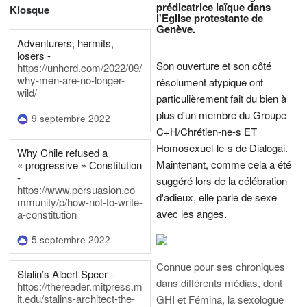
prédicatrice laïque dans
Kiosque
l'Eglise protestante de
Genève.
Adventurers, hermits,
losers -
Son ouverture et son côté
https://unherd.com/2022/09/
why-men-are-no-longer-
résolument atypique ont
wild/
particulièrement fait du bien à
plus d'un membre du Groupe
9 septembre 2022
C+H/Chrétien-ne-s ET
Homosexuel-le-s de Dialogai.
Why Chile refused a
Maintenant, comme cela a été
« progressive » Constitution
-
suggéré lors de la célébration
https://www.persuasion.co
d'adieux, elle parle de sexe
mmunity/p/how-not-to-write-
avec les anges.
a-constitution
5 septembre 2022
Connue pour ses chroniques
Stalin’s Albert Speer -
dans différents médias, dont
https://thereader.mitpress.m
it.edu/stalins-architect-the-
GHI et Fémina, la sexologue