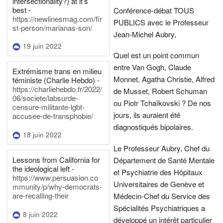
intersectionality?) at it’s
best -
Conférence-débat TOUS
https://newlinesmag.com/fir
PUBLICS avec le Professeur
st-person/marianas-son/
Jean-Michel Aubry,
19 juin 2022
Quel est un point commun
entre Van Gogh, Claude
Extrémisme trans en milieu
Monnet, Agatha Christie, Alfred
féministe (Charlie Hebdo) -
https://charliehebdo.fr/2022/
de Musset, Robert Schuman
06/societe/labsurde-
ou Piotr Tchaïkovski ? De nos
censure-militante-lgbt-
jours, ils auraient été
accusee-de-transphobie/
diagnostiqués bipolaires.
18 juin 2022
Le Professeur Aubry, Chef du
Lessons from California for
Département de Santé Mentale
the ideological left -
et Psychiatrie des Hôpitaux
https://www.persuasion.co
Universitaires de Genève et
mmunity/p/why-democrats-
are-recalling-their
Médecin-Chef du Service des
Spécialités Psychiatriques a
8 juin 2022
développé un intérêt particulier