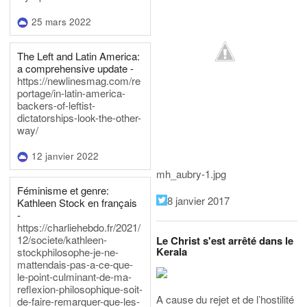
25 mars 2022
The Left and Latin America:
a comprehensive update -
https://newlinesmag.com/re
portage/in-latin-america-
backers-of-leftist-
dictatorships-look-the-other-
way/
12 janvier 2022
mh_aubry-1.jpg
Féminisme et genre:
8 janvier 2017
Kathleen Stock en français
-
https://charliehebdo.fr/2021/
12/societe/kathleen-
Le Christ s'est arrêté dans le
Kerala
stockphilosophe-je-ne-
mattendais-pas-a-ce-que-
le-point-culminant-de-ma-
reflexion-philosophique-soit-
A cause du rejet et de l’hostilité
de-faire-remarquer-que-les-