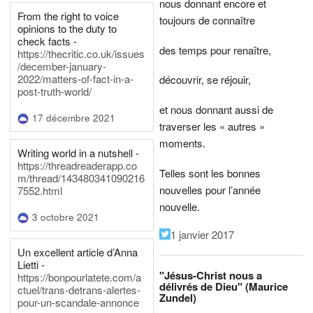
nous donnant encore et
From the right to voice
toujours de connaître
opinions to the duty to
check facts -
des temps pour renaître,
https://thecritic.co.uk/issues
/december-january-
2022/matters-of-fact-in-a-
découvrir, se réjouir,
post-truth-world/
et nous donnant aussi de
17 décembre 2021
traverser les « autres »
moments.
Writing world in a nutshell -
https://threadreaderapp.co
Telles sont les bonnes
m/thread/143480341090216
nouvelles pour l’année
7552.html
nouvelle.
3 octobre 2021
1 janvier 2017
Un excellent article d’Anna
Lietti -
"Jésus-Christ nous a
https://bonpourlatete.com/a
délivrés de Dieu" (Maurice
ctuel/trans-detrans-alertes-
Zundel)
pour-un-scandale-annonce