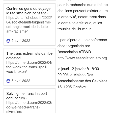
pour la recherche sur le thème
Contre les gens du voyage,
des liens pouvant exister entre
le racisme bien-pensant -
la créativité, notamment dans
https://charliehebdo.fr/2022/
04/societe/lanti-tsiganisme-
le domaine artistique, et les
est-angle-mort-de-la-lutte-
troubles de l’humeur.
anti-racisme/
Il participera a une conférence-
9 avril 2022
débat organisée par
l'association ATB&D
The trans extremists can be
defeated -
http://www.association-atb.org
https://unherd.com/2022/04/
the-week-the-trans-spell-
le jeudi 12 janvier à 18:30 –
was-broken/
20:00
à la Maison Des
Associations
rue des Savoises
8 avril 2022
15, 1205 Genève
Solving the trans in sport
conundrum -
https://unherd.com/2022/03/
do-we-need-a-trans-
olympics/