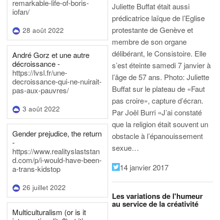
remarkable-life-of-boris-
Juliette Buffat était aussi
iofan/
prédicatrice laïque de l’Eglise
protestante de Genève et
28 août 2022
membre de son organe
délibérant, le Consistoire. Elle
André Gorz et une autre
décroissance -
s’est éteinte samedi 7 janvier à
https://lvsl.fr/une-
l’âge de 57 ans.
Photo: Juliette
decroissance-qui-ne-nuirait-
Buffat sur le plateau de «Faut
pas-aux-pauvres/
pas croire», capture d’écran.
3 août 2022
Par Joël Burri
«J’ai constaté
que la religion était souvent un
Gender prejudice, the return
obstacle à l’épanouissement
-
sexue…
https://www.realityslaststan
d.com/p/i-would-have-been-
14 janvier 2017
a-trans-kidstop
26 juillet 2022
Les variations de l'humeur
au service de la créativité
Multiculturalism (or is it