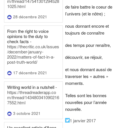
m/thread/147541301294528
1025.html
de faire battre le coeur de
l’univers (et le nôtre) ;
28 décembre 2021
nous donnant encore et
From the right to voice
toujours de connaître
opinions to the duty to
check facts -
des temps pour renaître,
https://thecritic.co.uk/issues
/december-january-
2022/matters-of-fact-in-a-
découvrir, se réjouir,
post-truth-world/
et nous donnant aussi de
17 décembre 2021
traverser les « autres »
moments.
Writing world in a nutshell -
https://threadreaderapp.co
Telles sont les bonnes
m/thread/143480341090216
nouvelles pour l’année
7552.html
nouvelle.
3 octobre 2021
1 janvier 2017
Un excellent article d’Anna