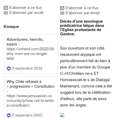
S'abonner à ce flux
S'abonner à ce flux
S'abonner par email
S'abonner par email
Décès d'une sexologue
prédicatrice laïque dans
Kiosque
l'Eglise protestante de
Genève.
Adventurers, hermits,
losers -
Son ouverture et son côté
https://unherd.com/2022/09/
why-men-are-no-longer-
résolument atypique ont
wild/
particulièrement fait du bien à
plus d'un membre du Groupe
9 septembre 2022
C+H/Chrétien-ne-s ET
Homosexuel-le-s de Dialogai.
Why Chile refused a
Maintenant, comme cela a été
« progressive » Constitution
-
suggéré lors de la célébration
https://www.persuasion.co
d'adieux, elle parle de sexe
mmunity/p/how-not-to-write-
avec les anges.
a-constitution
5 septembre 2022