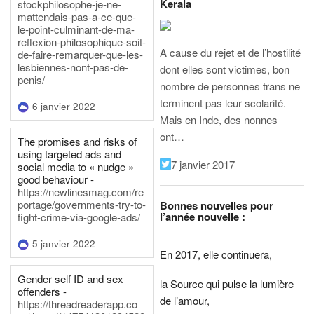
Kerala
stockphilosophe-je-ne-
mattendais-pas-a-ce-que-
le-point-culminant-de-ma-
reflexion-philosophique-soit-
A cause du rejet et de l’hostilité
de-faire-remarquer-que-les-
lesbiennes-nont-pas-de-
dont elles sont victimes, bon
penis/
nombre de personnes trans ne
terminent pas leur scolarité.
6 janvier 2022
Mais en Inde, des nonnes
ont…
The promises and risks of
using targeted ads and
7 janvier 2017
social media to « nudge »
good behaviour -
https://newlinesmag.com/re
portage/governments-try-to-
Bonnes nouvelles pour
l’année nouvelle :
fight-crime-via-google-ads/
5 janvier 2022
En 2017, elle continuera,
Gender self ID and sex
la Source qui pulse la lumière
offenders -
de l’amour,
https://threadreaderapp.co