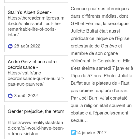
Connue pour ses chroniques
Stalin’s Albert Speer -
dans différents médias, dont
https://thereader.mitpress.m
it.edu/stalins-architect-the-
GHI et Fémina, la sexologue
remarkable-life-of-boris-
Juliette Buffat était aussi
iofan/
prédicatrice laïque de l’Eglise
protestante de Genève et
28 août 2022
membre de son organe
délibérant, le Consistoire. Elle
André Gorz et une autre
décroissance -
s’est éteinte samedi 7 janvier à
https://lvsl.fr/une-
l’âge de 57 ans.
Photo: Juliette
decroissance-qui-ne-nuirait-
Buffat sur le plateau de «Faut
pas-aux-pauvres/
pas croire», capture d’écran.
3 août 2022
Par Joël Burri
«J’ai constaté
que la religion était souvent un
Gender prejudice, the return
obstacle à l’épanouissement
-
sexue…
https://www.realityslaststan
d.com/p/i-would-have-been-
14 janvier 2017
a-trans-kidstop