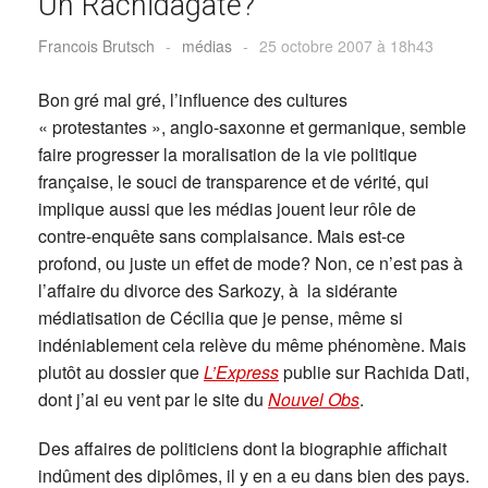
Un Rachidagate?
Francois Brutsch
-
médias
-
25 octobre 2007 à 18h43
Bon gré mal gré, l’influence des cultures
« protestantes », anglo-saxonne et germanique, semble
faire progresser la moralisation de la vie politique
française, le souci de transparence et de vérité, qui
implique aussi que les médias jouent leur rôle de
contre-enquête sans complaisance. Mais est-ce
profond, ou juste un effet de mode? Non, ce n’est pas à
l’affaire du divorce des Sarkozy, à la sidérante
médiatisation de Cécilia que je pense, même si
indéniablement cela relève du même phénomène. Mais
plutôt au dossier que
L’Express
publie sur Rachida Dati,
dont j’ai eu vent par le site du
Nouvel Obs
.
Des affaires de politiciens dont la biographie affichait
indûment des diplômes, il y en a eu dans bien des pays.