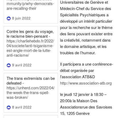
Universitaires de Genève et
mmunity/p/why-democrats-
are-recalling-their
Médecin-Chef du Service des
Spécialités Psychiatriques a
8 juin 2022
développé un intérêt particulier
pour la recherche sur le thème
Contre les gens du voyage,
des liens pouvant exister entre
le racisme bien-pensant -
la créativité, notamment dans
https://charliehebdo.fr/2022/
04/societe/lanti-tsiganisme-
le domaine artistique, et les
est-angle-mort-de-la-lutte-
troubles de l’humeur.
anti-racisme/
Il participera a une conférence-
9 avril 2022
débat organisée par
l'association ATB&D
The trans extremists can be
defeated -
http://www.association-atb.org
https://unherd.com/2022/04/
the-week-the-trans-spell-
le jeudi 12 janvier à 18:30 –
was-broken/
20:00
à la Maison Des
Associations
rue des Savoises
8 avril 2022
15, 1205 Genève