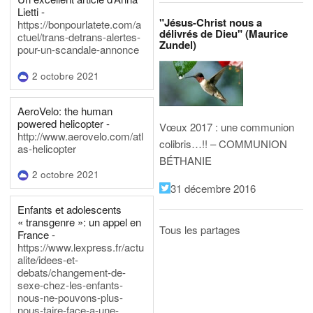
Lietti -
"Jésus-Christ nous a
https://bonpourlatete.com/a
délivrés de Dieu" (Maurice
ctuel/trans-detrans-alertes-
Zundel)
pour-un-scandale-annonce
2 octobre 2021
AeroVelo: the human
powered helicopter -
Vœux 2017 : une communion
http://www.aerovelo.com/atl
colibris…!! – COMMUNION
as-helicopter
BÉTHANIE
2 octobre 2021
31 décembre 2016
Enfants et adolescents
« transgenre »: un appel en
Tous les partages
France -
https://www.lexpress.fr/actu
alite/idees-et-
debats/changement-de-
sexe-chez-les-enfants-
nous-ne-pouvons-plus-
nous-taire-face-a-une-