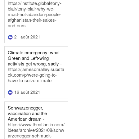
https://institute.global/tony-
blair/tony-blair-why-we-
must-not-abandon-people-
afghanistan-their-sakes-
and-ours
21 août 2021
Climate emergency: what
Green and Left-wing
activists get wrong, sadly -
https://jamesomalley.substa
ck.com/p/were-going-to-
have-to-solve-climate
16 août 2021
Schwarzenegger,
vaccination and the
American dream -
https://www.theatlantic.com/
ideas/archive/2021/08/schw
arzenegger-schmuck-