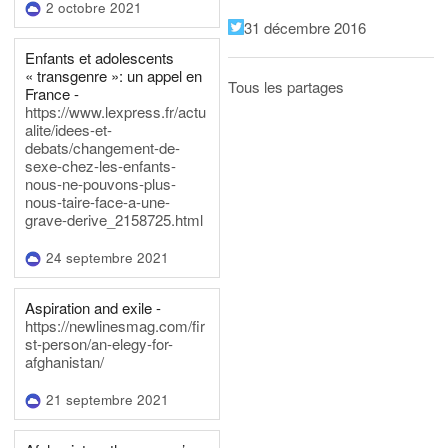
2 octobre 2021
31 décembre 2016
Enfants et adolescents
« transgenre »: un appel en
Tous les partages
France -
https://www.lexpress.fr/actu
alite/idees-et-
debats/changement-de-
sexe-chez-les-enfants-
nous-ne-pouvons-plus-
nous-taire-face-a-une-
grave-derive_2158725.html
24 septembre 2021
Aspiration and exile -
https://newlinesmag.com/fir
st-person/an-elegy-for-
afghanistan/
21 septembre 2021