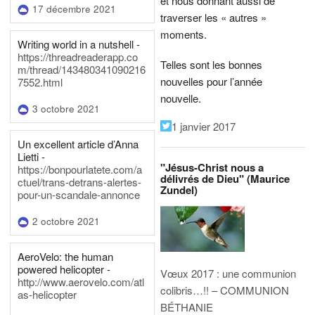
et nous donnant aussi de
17 décembre 2021
traverser les « autres »
moments.
Writing world in a nutshell -
https://threadreaderapp.co
Telles sont les bonnes
m/thread/143480341090216
nouvelles pour l’année
7552.html
nouvelle.
3 octobre 2021
1 janvier 2017
Un excellent article d’Anna
Lietti -
"Jésus-Christ nous a
https://bonpourlatete.com/a
délivrés de Dieu" (Maurice
ctuel/trans-detrans-alertes-
Zundel)
pour-un-scandale-annonce
2 octobre 2021
AeroVelo: the human
powered helicopter -
Vœux 2017 : une communion
http://www.aerovelo.com/atl
colibris…!! – COMMUNION
as-helicopter
BÉTHANIE