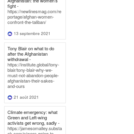
Afghanistan: the women’s
fight -
https://newlinesmag.com/re
portage/afghan-women-
confront-the-taliban/
13 septembre 2021
Tony Blair on what to do
after the Afghanistan
withdrawal -
https://institute.global/tony-
blair/tony-blair-why-we-
must-not-abandon-people-
afghanistan-their-sakes-
and-ours
21 août 2021
Climate emergency: what
Green and Left-wing
activists get wrong, sadly -
https://jamesomalley.substa
ck.com/p/were-going-to-