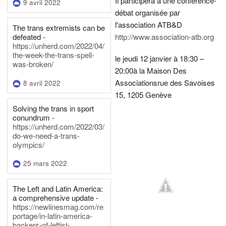
Il participera a une conférence-
9 avril 2022
débat organisée par
l'association ATB&D
The trans extremists can be
defeated -
http://www.association-atb.org
https://unherd.com/2022/04/
the-week-the-trans-spell-
le jeudi 12 janvier à 18:30 –
was-broken/
20:00
à la Maison Des
Associations
rue des Savoises
8 avril 2022
15, 1205 Genève
Solving the trans in sport
conundrum -
https://unherd.com/2022/03/
do-we-need-a-trans-
olympics/
25 mars 2022
The Left and Latin America:
a comprehensive update -
https://newlinesmag.com/re
portage/in-latin-america-
backers-of-leftist-