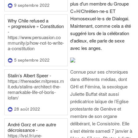
plus d'un membre du Groupe
9 septembre 2022
C+H/Chrétien-ne-s ET
Homosexuel-le-s de Dialogai.
Why Chile refused a
Maintenant, comme cela a été
« progressive » Constitution
-
suggéré lors de la célébration
https://www.persuasion.co
d'adieux, elle parle de sexe
mmunity/p/how-not-to-write-
avec les anges.
a-constitution
5 septembre 2022
Connue pour ses chroniques
Stalin’s Albert Speer -
dans différents médias, dont
https://thereader.mitpress.m
it.edu/stalins-architect-the-
GHI et Fémina, la sexologue
remarkable-life-of-boris-
Juliette Buffat était aussi
iofan/
prédicatrice laïque de l’Eglise
protestante de Genève et
28 août 2022
membre de son organe
délibérant, le Consistoire. Elle
André Gorz et une autre
décroissance -
s’est éteinte samedi 7 janvier à
https://lvsl.fr/une-