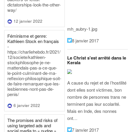
dictatorships-look-the-other-
way/
12 janvier 2022
mh_aubry-1.jpg
Féminisme et genre:
8 janvier 2017
Kathleen Stock en français
-
https://charliehebdo.fr/2021/
12/societe/kathleen-
Le Christ s'est arrêté dans le
Kerala
stockphilosophe-je-ne-
mattendais-pas-a-ce-que-
le-point-culminant-de-ma-
reflexion-philosophique-soit-
A cause du rejet et de l’hostilité
de-faire-remarquer-que-les-
lesbiennes-nont-pas-de-
dont elles sont victimes, bon
penis/
nombre de personnes trans ne
terminent pas leur scolarité.
6 janvier 2022
Mais en Inde, des nonnes
ont…
The promises and risks of
using targeted ads and
7 janvier 2017
social media to « nudge »