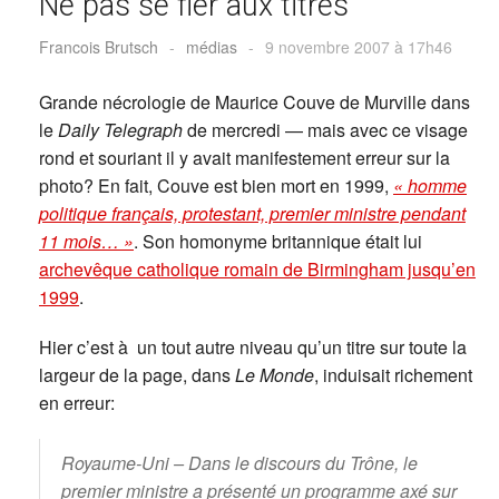
Ne pas se fier aux titres
Francois Brutsch
-
médias
-
9 novembre 2007 à 17h46
Grande nécrologie de Maurice Couve de Murville dans
le
Daily Telegraph
de mercredi — mais avec ce visage
rond et souriant il y avait manifestement erreur sur la
photo? En fait, Couve est bien mort en 1999,
« homme
politique français, protestant, premier ministre pendant
11 mois… »
. Son homonyme britannique était lui
archevêque catholique romain de Birmingham jusqu’en
1999
.
Hier c’est à un tout autre niveau qu’un titre sur toute la
largeur de la page, dans
Le Monde
, induisait richement
en erreur:
Royaume-Uni – Dans le discours du Trône, le
premier ministre a présenté un programme axé sur