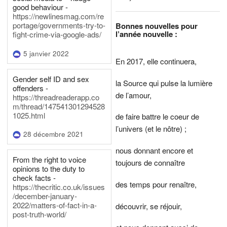
good behaviour -
https://newlinesmag.com/re
portage/governments-try-to-
Bonnes nouvelles pour
l’année nouvelle :
fight-crime-via-google-ads/
5 janvier 2022
En 2017, elle continuera,
Gender self ID and sex
la Source qui pulse la lumière
offenders -
de l’amour,
https://threadreaderapp.co
m/thread/147541301294528
1025.html
de faire battre le coeur de
l’univers (et le nôtre) ;
28 décembre 2021
nous donnant encore et
From the right to voice
toujours de connaître
opinions to the duty to
check facts -
des temps pour renaître,
https://thecritic.co.uk/issues
/december-january-
2022/matters-of-fact-in-a-
découvrir, se réjouir,
post-truth-world/