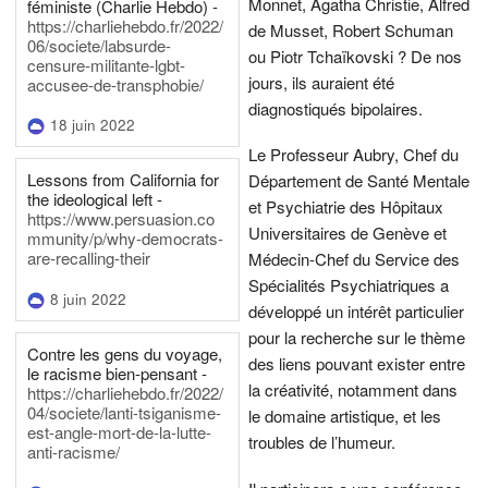
Monnet, Agatha Christie, Alfred
féministe (Charlie Hebdo) -
https://charliehebdo.fr/2022/
de Musset, Robert Schuman
06/societe/labsurde-
ou Piotr Tchaïkovski ? De nos
censure-militante-lgbt-
jours, ils auraient été
accusee-de-transphobie/
diagnostiqués bipolaires.
18 juin 2022
Le Professeur Aubry, Chef du
Lessons from California for
Département de Santé Mentale
the ideological left -
et Psychiatrie des Hôpitaux
https://www.persuasion.co
Universitaires de Genève et
mmunity/p/why-democrats-
are-recalling-their
Médecin-Chef du Service des
Spécialités Psychiatriques a
8 juin 2022
développé un intérêt particulier
pour la recherche sur le thème
Contre les gens du voyage,
des liens pouvant exister entre
le racisme bien-pensant -
la créativité, notamment dans
https://charliehebdo.fr/2022/
04/societe/lanti-tsiganisme-
le domaine artistique, et les
est-angle-mort-de-la-lutte-
troubles de l’humeur.
anti-racisme/