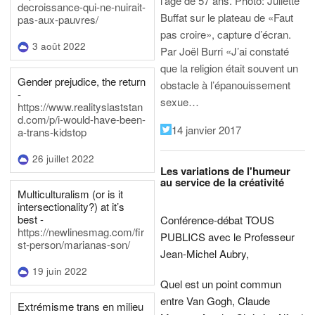
l’âge de 57 ans.
Photo: Juliette
decroissance-qui-ne-nuirait-
Buffat sur le plateau de «Faut
pas-aux-pauvres/
pas croire», capture d’écran.
3 août 2022
Par Joël Burri
«J’ai constaté
que la religion était souvent un
Gender prejudice, the return
obstacle à l’épanouissement
-
sexue…
https://www.realityslaststan
d.com/p/i-would-have-been-
14 janvier 2017
a-trans-kidstop
26 juillet 2022
Les variations de l'humeur
au service de la créativité
Multiculturalism (or is it
intersectionality?) at it’s
best -
Conférence-débat TOUS
https://newlinesmag.com/fir
PUBLICS avec le Professeur
st-person/marianas-son/
Jean-Michel Aubry,
19 juin 2022
Quel est un point commun
entre Van Gogh, Claude
Extrémisme trans en milieu