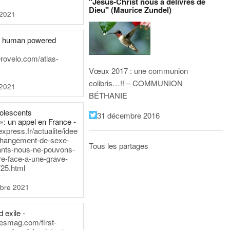
"Jésus-Christ nous a délivrés de
Dieu" (Maurice Zundel)
 2021
he human powered
erovelo.com/atlas-
Vœux 2017 : une communion
colibris…!! – COMMUNION
 2021
BÉTHANIE
dolescents
31 décembre 2016
»: un appel en France -
express.fr/actualite/idee
changement-de-sexe-
Tous les partages
ants-nous-ne-pouvons-
re-face-a-une-grave-
25.html
bre 2021
 exile -
nesmag.com/first-