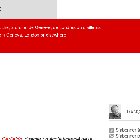
x
auche, à droite, de Genève, de Londres ou d'ailleurs
, from Geneva, London or elsewhere
FRANÇ
S'abonner à
S'abonner p
à
Garfieldd
, directeur d’école licencié de la