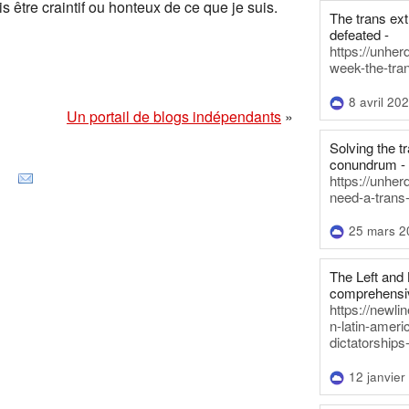
 être craintif ou honteux de ce que je suis.
The trans ex
defeated -
https://unher
week-the-tra
8 avril 20
Un portail de blogs indépendants
»
Solving the tr
conundrum -
https://unhe
need-a-trans
25 mars 2
The Left and 
comprehensiv
https://newl
n-latin-americ
dictatorships
12 janvier