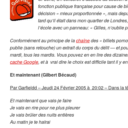
fonction publique française pour cause de bl
décision « mieux proportionnée », mais depuis 
tard qu’il était dans mon quartier de Londres
l’école avec un panneau: « Gilles, n’oublie p
Conformément au principe de la
chaîne
des « billets porn
publie (sans retouche) un extrait du corps du délit — et po
mardi, tous les mardis. Vous pouvez en en lire des dizain
cache Google
, et à vrai dire le choix est difficile tant il y e
Et maintenant (Gilbert Bécaud)
Par Garfieldd – Jeudi 24 Février 2005 à 20:02 – Dans la t
Et maintenant que vais-je faire
Je vais en rire pour ne plus pleurer
Je vais brûler des nuits entières
Au matin je te haïrai