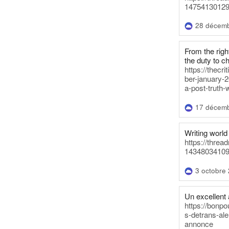
14754130129
28 décem
From the righ
the duty to c
https://thecr
ber-january-2
a-post-truth-
17 décem
Writing world 
https://threa
14348034109
3 octobre
Un excellent a
https://bonpo
s-detrans-ale
annonce