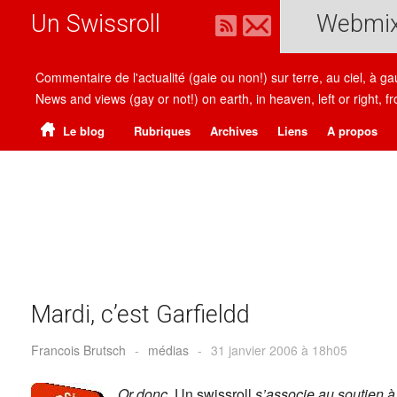
Un Swissroll
Webmi
Commentaire de l'actualité (gaie ou non!) sur terre, au ciel, à g
News and views (gay or not!) on earth, in heaven, left or right
Le blog
Rubriques
Archives
Liens
A propos
Mardi, c’est Garfieldd
Francois Brutsch
-
médias
-
31 janvier 2006 à 18h05
Or donc,
Un swissroll
s’associe au soutien 