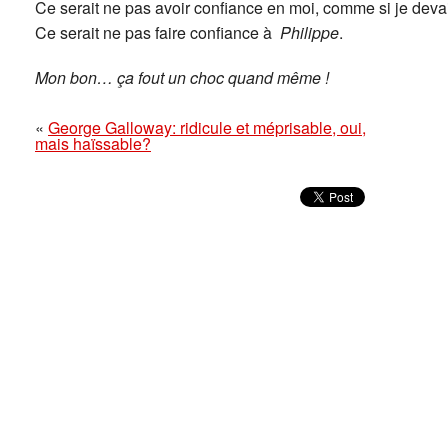
Ce serait ne pas avoir confiance en moi, comme si je devais
Ce serait ne pas faire confiance à
Philippe
.
Mon bon… ça fout un choc quand même !
«
George Galloway: ridicule et méprisable, oui,
mais haïssable?