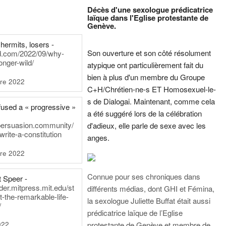
Décès d'une sexologue prédicatrice
laïque dans l'Eglise protestante de
Genève.
hermits, losers -
Son ouverture et son côté résolument
rd.com/2022/09/why-
onger-wild/
atypique ont particulièrement fait du
bien à plus d'un membre du Groupe
re 2022
C+H/Chrétien-ne-s ET Homosexuel-le-
s de Dialogai. Maintenant, comme cela
fused a « progressive »
a été suggéré lors de la célébration
persuasion.community/
d'adieux, elle parle de sexe avec les
write-a-constitution
anges.
re 2022
Connue pour ses chroniques dans
t Speer -
ader.mitpress.mit.edu/st
différents médias, dont GHI et Fémina,
t-the-remarkable-life-
la sexologue Juliette Buffat était aussi
/
prédicatrice laïque de l’Eglise
022
protestante de Genève et membre de