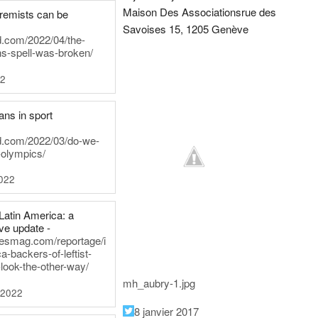
Maison Des Associations
rue des
tremists can be
Savoises 15, 1205 Genève
d.com/2022/04/the-
ns-spell-was-broken/
22
ans in sport
rd.com/2022/03/do-we-
-olympics/
022
Latin America: a
e update -
inesmag.com/reportage/i
a-backers-of-leftist-
-look-the-other-way/
mh_aubry-1.jpg
 2022
8 janvier 2017