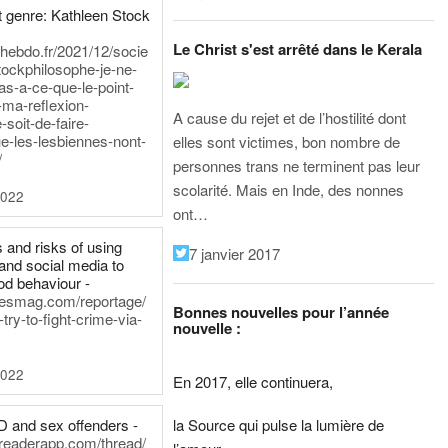
 genre: Kathleen Stock
Le Christ s'est arrêté dans le Kerala
iehebdo.fr/2021/12/socie
tockphilosophe-je-ne-
as-a-ce-que-le-point-
-ma-reflexion-
A cause du rejet et de l’hostilité dont
-soit-de-faire-
e-les-lesbiennes-nont-
elles sont victimes, bon nombre de
/
personnes trans ne terminent pas leur
scolarité. Mais en Inde, des nonnes
2022
ont…
 and risks of using
7 janvier 2017
and social media to
od behaviour -
inesmag.com/reportage/
Bonnes nouvelles pour l’année
ry-to-fight-crime-via-
nouvelle :
2022
En 2017, elle continuera,
la Source qui pulse la lumière de
D and sex offenders -
dreaderapp.com/thread/