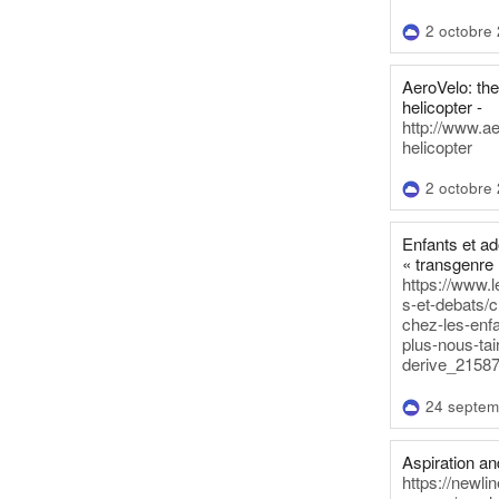
2 octobre
AeroVelo: t
helicopter -
http://www.a
helicopter
2 octobre
Enfants et a
« transgenre 
https://www.l
s-et-debats/
chez-les-enf
plus-nous-tai
derive_21587
24 septem
Aspiration and
https://newli