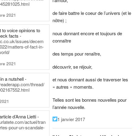
l’amour,
45281025.html
de faire battre le coeur de l’univers (et le
bre 2021
nôtre) ;
t to voice opinions to
nous donnant encore et toujours de
heck facts -
connaître
itic.co.uk/issues/decem
022/matters-of-fact-in-
world/
des temps pour renaître,
bre 2021
découvrir, se réjouir,
in a nutshell -
et nous donnant aussi de traverser les
dreaderapp.com/thread/
« autres » moments.
02167552.html
Telles sont les bonnes nouvelles pour
 2021
l’année nouvelle.
rticle d’Anna Lietti -
1 janvier 2017
urlatete.com/actuel/tran
rtes-pour-un-scandale-