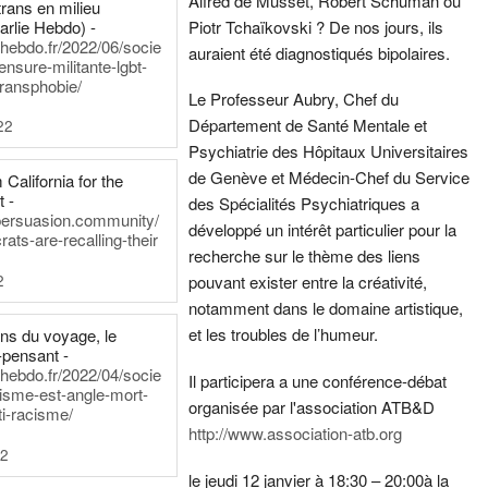
Alfred de Musset, Robert Schuman ou
rans en milieu
arlie Hebdo) -
Piotr Tchaïkovski ? De nos jours, ils
iehebdo.fr/2022/06/socie
auraient été diagnostiqués bipolaires.
ensure-militante-lgbt-
ransphobie/
Le Professeur Aubry, Chef du
Département de Santé Mentale et
22
Psychiatrie des Hôpitaux Universitaires
de Genève et Médecin-Chef du Service
California for the
t -
des Spécialités Psychiatriques a
persuasion.community/
développé un intérêt particulier pour la
ts-are-recalling-their
recherche sur le thème des liens
2
pouvant exister entre la créativité,
notamment dans le domaine artistique,
et les troubles de l’humeur.
ens du voyage, le
-pensant -
iehebdo.fr/2022/04/socie
Il participera a une conférence-débat
anisme-est-angle-mort-
organisée par l'association ATB&D
ti-racisme/
http://www.association-atb.org
22
le jeudi 12 janvier à 18:30 – 20:00
à la