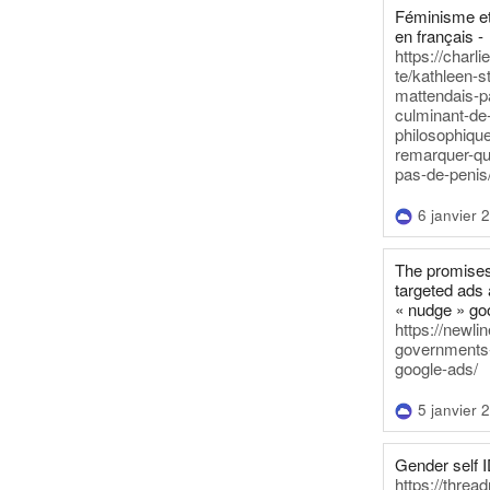
Féminisme et
en français -
https://charl
te/kathleen-s
mattendais-p
culminant-de
philosophique
remarquer-qu
pas-de-penis
6 janvier 
The promises
targeted ads 
« nudge » go
https://newl
governments-t
google-ads/
5 janvier 
Gender self I
https://threa