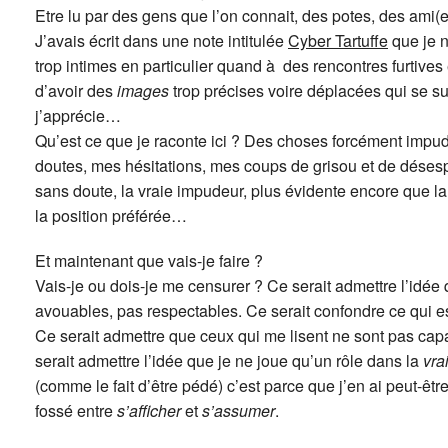
Etre lu par des gens que l’on connait, des potes, des ami(e
J’avais écrit dans une note intitulée
Cyber Tartuffe
que je n
trop intimes en particulier quand à des rencontres furtives
d’avoir des
images
trop précises voire déplacées qui se 
j’apprécie…
Qu’est ce que je raconte ici ? Des choses forcément impu
doutes, mes hésitations, mes coups de grisou et de désesp
sans doute, la vraie impudeur, plus évidente encore que la 
la position préférée…
Et maintenant que vais-je faire ?
Vais-je ou dois-je me censurer ? Ce serait admettre l’idé
avouables, pas respectables. Ce serait confondre ce qui e
Ce serait admettre que ceux qui me lisent ne sont pas c
serait admettre l’idée que je ne joue qu’un rôle dans la
vra
(comme le fait d’être pédé) c’est parce que j’en ai peut-êtr
fossé entre
s’afficher
et
s’assumer
.