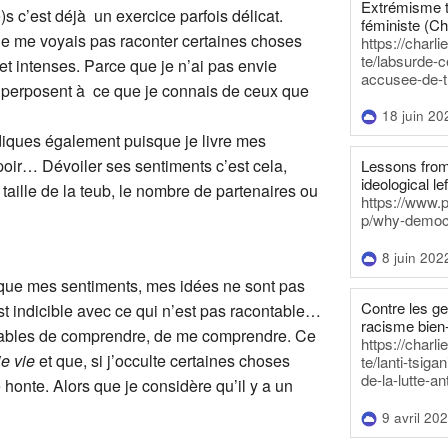
Extrémisme t
)s c’est déjà un exercice parfois délicat.
féministe (Ch
e me voyais pas raconter certaines choses
https://charl
te/labsurde-c
 et intenses. Parce que je n’ai pas envie
accusee-de-t
superposent à ce que je connais de ceux que
18 juin 20
diques également puisque je livre mes
oir… Dévoiler ses sentiments c’est cela,
Lessons from 
ideological lef
taille de la teub, le nombre de partenaires ou
https://www.
p/why-democra
8 juin 202
e que mes sentiments, mes idées ne sont pas
Contre les g
st indicible avec ce qui n’est pas racontable…
racisme bien
apables de comprendre, de me comprendre. Ce
https://charl
ie vie
et que, si j’occulte certaines choses
te/lanti-tsig
de-la-lutte-an
e honte. Alors que je considère qu’il y a un
9 avril 20