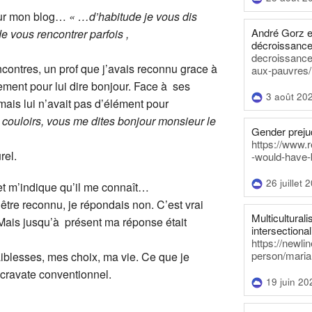
 sur mon blog…
« …d’habitude je vous dis
André Gorz e
de vous rencontrer parfois ,
décroissance
decroissance-
ncontres, un prof que j’avais reconnu grace à
aux-pauvres/
ement pour lui dire bonjour. Face à ses
3 août 20
mais lui n’avait pas d’élément pour
 couloirs, vous me dites bonjour monsieur le
Gender prejud
https://www.r
rel.
-would-have-
26 juillet 
t m’indique qu’il me connaît…
être reconnu, je répondais non. C’est vrai
Multiculturalis
 Mais jusqu’à présent ma réponse était
intersectionali
https://newli
person/maria
aiblesses, mes choix, ma vie. Ce que je
cravate conventionnel.
19 juin 20