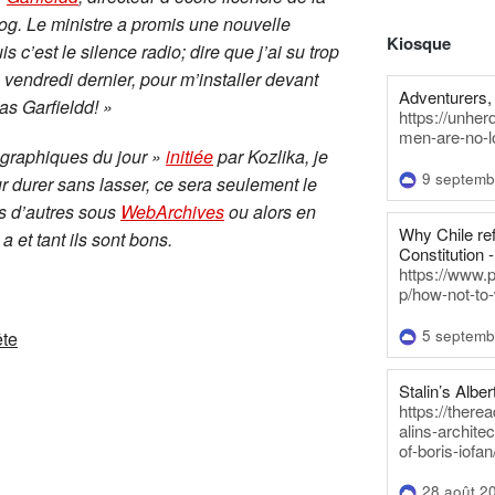
og. Le ministre a promis une nouvelle
Kiosque
c’est le silence radio; dire que j’ai su trop
, vendredi dernier, pour m’installer devant
Adventurers, 
as Garfieldd! »
https://unhe
men-are-no-l
ographiques du jour »
initiée
par Kozlika, je
9 septemb
ur durer sans lasser, ce sera seulement le
es d’autres sous
WebArchives
ou alors en
Why Chile re
n a et tant ils sont bons.
Constitution -
https://www.
p/how-not-to-
5 septemb
ête
Stalin’s Alber
https://there
alins-architec
of-boris-iofan
28 août 2