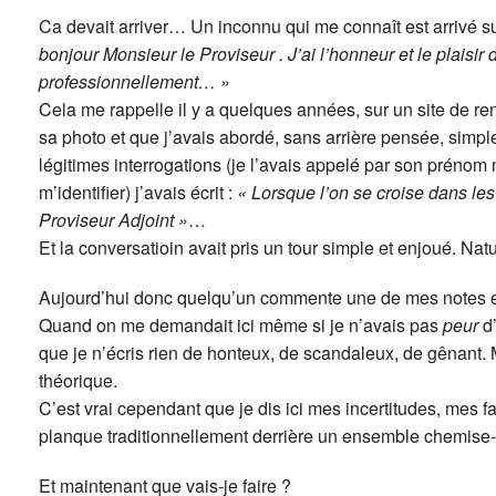
Ca devait arriver… Un inconnu qui me connaît est arrivé
bonjour Monsieur le Proviseur . J’ai l’honneur et le plaisir 
professionnellement… »
Cela me rappelle il y a quelques années, sur un site de re
sa photo et que j’avais abordé, sans arrière pensée, simpl
légitimes interrogations (je l’avais appelé par son prénom 
m’identifier) j’avais écrit :
« Lorsque l’on se croise dans les
Proviseur Adjoint »
…
Et la conversatioin avait pris un tour simple et enjoué. Natu
Aujourd’hui donc quelqu’un commente une de mes notes e
Quand on me demandait ici même si je n’avais pas
peur
d’
que je n’écris rien de honteux, de scandaleux, de gênant.
théorique.
C’est vrai cependant que je dis ici mes incertitudes, mes f
planque traditionnellement derrière un ensemble chemise-
Et maintenant que vais-je faire ?