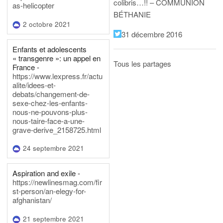
colibris…!! – COMMUNION
as-helicopter
BÉTHANIE
2 octobre 2021
31 décembre 2016
Enfants et adolescents
« transgenre »: un appel en
Tous les partages
France -
https://www.lexpress.fr/actu
alite/idees-et-
debats/changement-de-
sexe-chez-les-enfants-
nous-ne-pouvons-plus-
nous-taire-face-a-une-
grave-derive_2158725.html
24 septembre 2021
Aspiration and exile -
https://newlinesmag.com/fir
st-person/an-elegy-for-
afghanistan/
21 septembre 2021