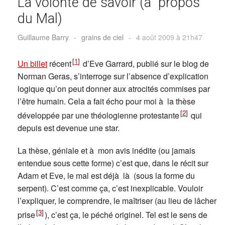
La volonté de savoir (à propos
du Mal)
Guillaume Barry
-
grains de ciel
-
4 août 2009 à 21h47
[
1
]
Un billet
récent
d’Eve Garrard, publié sur le blog de
Norman Geras, s’interroge sur l’absence d’explication
logique qu’on peut donner aux atrocités commises par
l’être humain. Cela a fait écho pour moi à la thèse
[
2
]
développée par une théologienne protestante
qui
depuis est devenue une star.
La thèse, géniale et à mon avis inédite (ou jamais
entendue sous cette forme) c’est que, dans le récit sur
Adam et Eve, le mal est déjà là (sous la forme du
serpent). C’est comme ça, c’est inexplicable. Vouloir
l’expliquer, le comprendre, le maîtriser (au lieu de lâcher
[
3
]
prise
), c’est ça, le péché originel. Tel est le sens de