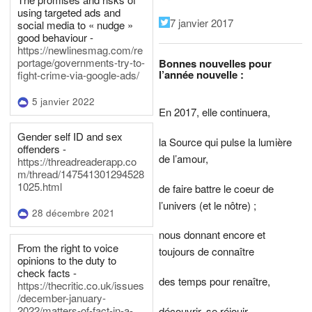
using targeted ads and
7 janvier 2017
social media to « nudge »
good behaviour -
https://newlinesmag.com/re
portage/governments-try-to-
Bonnes nouvelles pour
l’année nouvelle :
fight-crime-via-google-ads/
5 janvier 2022
En 2017, elle continuera,
Gender self ID and sex
la Source qui pulse la lumière
offenders -
de l’amour,
https://threadreaderapp.co
m/thread/147541301294528
1025.html
de faire battre le coeur de
l’univers (et le nôtre) ;
28 décembre 2021
nous donnant encore et
From the right to voice
toujours de connaître
opinions to the duty to
check facts -
des temps pour renaître,
https://thecritic.co.uk/issues
/december-january-
2022/matters-of-fact-in-a-
découvrir, se réjouir,