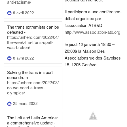
anti-racisme/
Il participera a une conférence-
9 avril 2022
débat organisée par
l'association ATB&D
The trans extremists can be
defeated -
http://www.association-atb.org
https://unherd.com/2022/04/
the-week-the-trans-spell-
le jeudi 12 janvier à 18:30 –
was-broken/
20:00
à la Maison Des
Associations
rue des Savoises
8 avril 2022
15, 1205 Genève
Solving the trans in sport
conundrum -
https://unherd.com/2022/03/
do-we-need-a-trans-
olympics/
25 mars 2022
The Left and Latin America:
a comprehensive update -