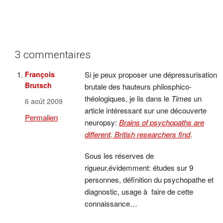
3 commentaires
François
Si je peux proposer une dépressurisation
Brutsch
brutale des hauteurs philosphico-
théologiques, je lis dans le
Times
un
6 août 2009
article intéressant sur une découverte
Permalien
neuropsy:
Brains of psychopaths are
different, British researchers find
.
Sous les réserves de
rigueur,évidemment: études sur 9
personnes, définition du psychopathe et
diagnostic, usage à faire de cette
connaissance…