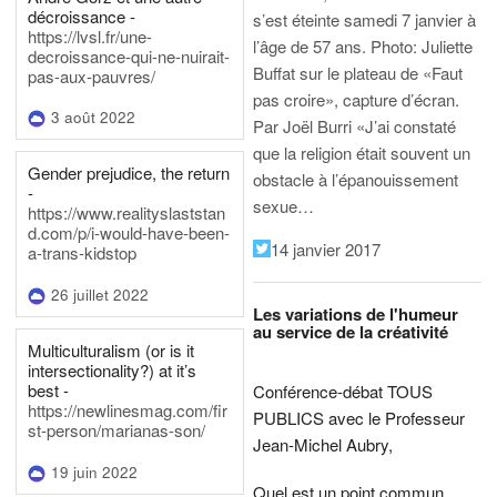
décroissance -
s’est éteinte samedi 7 janvier à
https://lvsl.fr/une-
l’âge de 57 ans.
Photo: Juliette
decroissance-qui-ne-nuirait-
Buffat sur le plateau de «Faut
pas-aux-pauvres/
pas croire», capture d’écran.
3 août 2022
Par Joël Burri
«J’ai constaté
que la religion était souvent un
Gender prejudice, the return
obstacle à l’épanouissement
-
sexue…
https://www.realityslaststan
d.com/p/i-would-have-been-
14 janvier 2017
a-trans-kidstop
26 juillet 2022
Les variations de l'humeur
au service de la créativité
Multiculturalism (or is it
intersectionality?) at it’s
best -
Conférence-débat TOUS
https://newlinesmag.com/fir
PUBLICS avec le Professeur
st-person/marianas-son/
Jean-Michel Aubry,
19 juin 2022
Quel est un point commun