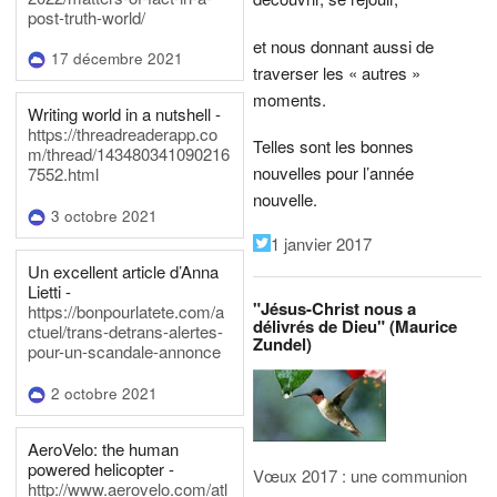
post-truth-world/
et nous donnant aussi de
17 décembre 2021
traverser les « autres »
moments.
Writing world in a nutshell -
https://threadreaderapp.co
Telles sont les bonnes
m/thread/143480341090216
nouvelles pour l’année
7552.html
nouvelle.
3 octobre 2021
1 janvier 2017
Un excellent article d’Anna
Lietti -
"Jésus-Christ nous a
https://bonpourlatete.com/a
délivrés de Dieu" (Maurice
ctuel/trans-detrans-alertes-
Zundel)
pour-un-scandale-annonce
2 octobre 2021
AeroVelo: the human
powered helicopter -
Vœux 2017 : une communion
http://www.aerovelo.com/atl