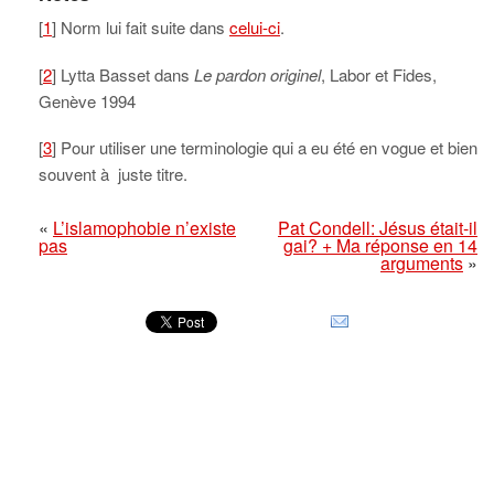
[
1
] Norm lui fait suite dans
celui-ci
.
[
2
] Lytta Basset dans
Le pardon originel
, Labor et Fides,
Genève 1994
[
3
] Pour utiliser une terminologie qui a eu été en vogue et bien
souvent à juste titre.
«
L’islamophobie n’existe
Pat Condell: Jésus était-il
pas
gai? + Ma réponse en 14
arguments
»