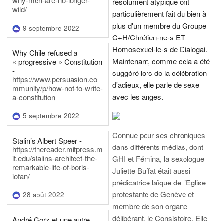
why-men-are-no-longer-
résolument atypique ont
wild/
particulièrement fait du bien à
plus d'un membre du Groupe
9 septembre 2022
C+H/Chrétien-ne-s ET
Homosexuel-le-s de Dialogai.
Why Chile refused a
Maintenant, comme cela a été
« progressive » Constitution
-
suggéré lors de la célébration
https://www.persuasion.co
d'adieux, elle parle de sexe
mmunity/p/how-not-to-write-
avec les anges.
a-constitution
5 septembre 2022
Connue pour ses chroniques
Stalin’s Albert Speer -
dans différents médias, dont
https://thereader.mitpress.m
it.edu/stalins-architect-the-
GHI et Fémina, la sexologue
remarkable-life-of-boris-
Juliette Buffat était aussi
iofan/
prédicatrice laïque de l’Eglise
protestante de Genève et
28 août 2022
membre de son organe
délibérant, le Consistoire. Elle
André Gorz et une autre