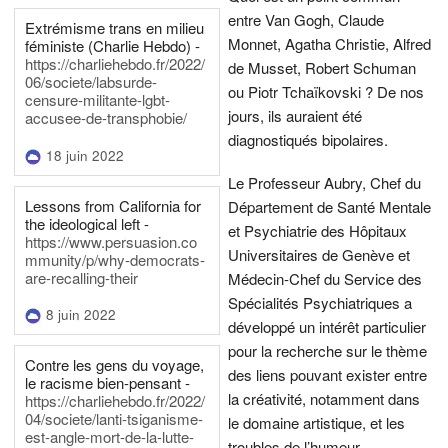
entre Van Gogh, Claude
Extrémisme trans en milieu
Monnet, Agatha Christie, Alfred
féministe (Charlie Hebdo) -
https://charliehebdo.fr/2022/
de Musset, Robert Schuman
06/societe/labsurde-
ou Piotr Tchaïkovski ? De nos
censure-militante-lgbt-
jours, ils auraient été
accusee-de-transphobie/
diagnostiqués bipolaires.
18 juin 2022
Le Professeur Aubry, Chef du
Lessons from California for
Département de Santé Mentale
the ideological left -
et Psychiatrie des Hôpitaux
https://www.persuasion.co
Universitaires de Genève et
mmunity/p/why-democrats-
are-recalling-their
Médecin-Chef du Service des
Spécialités Psychiatriques a
8 juin 2022
développé un intérêt particulier
pour la recherche sur le thème
Contre les gens du voyage,
des liens pouvant exister entre
le racisme bien-pensant -
la créativité, notamment dans
https://charliehebdo.fr/2022/
04/societe/lanti-tsiganisme-
le domaine artistique, et les
est-angle-mort-de-la-lutte-
troubles de l’humeur.