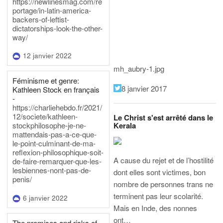
https://newlinesmag.com/re
portage/in-latin-america-
backers-of-leftist-
dictatorships-look-the-other-
way/
12 janvier 2022
mh_aubry-1.jpg
Féminisme et genre:
8 janvier 2017
Kathleen Stock en français
-
https://charliehebdo.fr/2021/
12/societe/kathleen-
Le Christ s'est arrêté dans le
Kerala
stockphilosophe-je-ne-
mattendais-pas-a-ce-que-
le-point-culminant-de-ma-
reflexion-philosophique-soit-
A cause du rejet et de l’hostilité
de-faire-remarquer-que-les-
lesbiennes-nont-pas-de-
dont elles sont victimes, bon
penis/
nombre de personnes trans ne
terminent pas leur scolarité.
6 janvier 2022
Mais en Inde, des nonnes
ont…
The promises and risks of