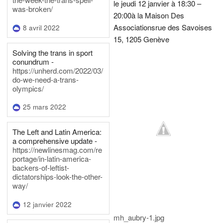
le jeudi 12 janvier à 18:30 –
was-broken/
20:00
à la Maison Des
Associations
rue des Savoises
8 avril 2022
15, 1205 Genève
Solving the trans in sport
conundrum -
https://unherd.com/2022/03/
do-we-need-a-trans-
olympics/
25 mars 2022
The Left and Latin America:
a comprehensive update -
https://newlinesmag.com/re
portage/in-latin-america-
backers-of-leftist-
dictatorships-look-the-other-
way/
12 janvier 2022
mh_aubry-1.jpg