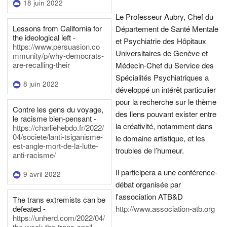
18 juin 2022
Le Professeur Aubry, Chef du
Lessons from California for
Département de Santé Mentale
the ideological left -
et Psychiatrie des Hôpitaux
https://www.persuasion.co
Universitaires de Genève et
mmunity/p/why-democrats-
are-recalling-their
Médecin-Chef du Service des
Spécialités Psychiatriques a
8 juin 2022
développé un intérêt particulier
pour la recherche sur le thème
Contre les gens du voyage,
des liens pouvant exister entre
le racisme bien-pensant -
la créativité, notamment dans
https://charliehebdo.fr/2022/
04/societe/lanti-tsiganisme-
le domaine artistique, et les
est-angle-mort-de-la-lutte-
troubles de l’humeur.
anti-racisme/
Il participera a une conférence-
9 avril 2022
débat organisée par
l'association ATB&D
The trans extremists can be
defeated -
http://www.association-atb.org
https://unherd.com/2022/04/
the-week-the-trans-spell-