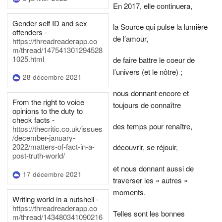
En 2017, elle continuera,
Gender self ID and sex
la Source qui pulse la lumière
offenders -
de l’amour,
https://threadreaderapp.co
m/thread/147541301294528
1025.html
de faire battre le coeur de
l’univers (et le nôtre) ;
28 décembre 2021
nous donnant encore et
From the right to voice
toujours de connaître
opinions to the duty to
check facts -
des temps pour renaître,
https://thecritic.co.uk/issues
/december-january-
2022/matters-of-fact-in-a-
découvrir, se réjouir,
post-truth-world/
et nous donnant aussi de
17 décembre 2021
traverser les « autres »
moments.
Writing world in a nutshell -
https://threadreaderapp.co
Telles sont les bonnes
m/thread/143480341090216