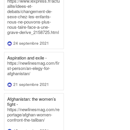
https://www.lexpress.fr/actu
alite/idees-et-
debats/changement-de-
sexe-chez-les-enfants-
nous-ne-pouvons-plus-
nous-taire-face-a-une-
grave-derive_2158725.html
24 septembre 2021
Aspiration and exile -
https://newlinesmag.com/fir
st-person/an-elegy-for-
afghanistan/
21 septembre 2021
Afghanistan: the women’s
fight -
https://newlinesmag.com/re
portage/afghan-women-
confront-the-taliban/