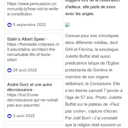
https://www.persuasion.co
d'adieux, elle parle de sexe
mmunity/p/how-not-to-write-
avec les anges.
a-constitution
5 septembre 2022
Connue pour ses chroniques
Stalin’s Albert Speer -
dans différents médias, dont
https://thereader.mitpress.m
it.edu/stalins-architect-the-
GHI et Fémina, la sexologue
remarkable-life-of-boris-
Juliette Buffat était aussi
iofan/
prédicatrice laïque de l’Eglise
protestante de Genève et
28 août 2022
membre de son organe
délibérant, le Consistoire. Elle
André Gorz et une autre
décroissance -
s’est éteinte samedi 7 janvier à
https://lvsl.fr/une-
l’âge de 57 ans.
Photo: Juliette
decroissance-qui-ne-nuirait-
Buffat sur le plateau de «Faut
pas-aux-pauvres/
pas croire», capture d’écran.
3 août 2022
Par Joël Burri
«J’ai constaté
que la religion était souvent un