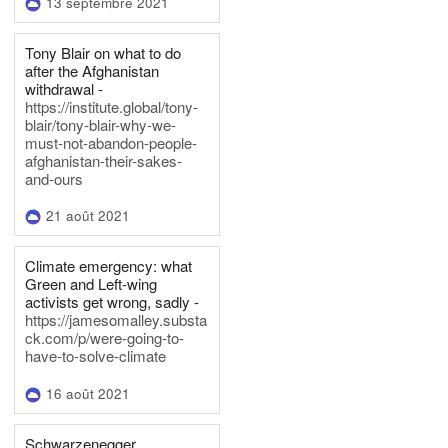
13 septembre 2021
Tony Blair on what to do
after the Afghanistan
withdrawal -
https://institute.global/tony-
blair/tony-blair-why-we-
must-not-abandon-people-
afghanistan-their-sakes-
and-ours
21 août 2021
Climate emergency: what
Green and Left-wing
activists get wrong, sadly -
https://jamesomalley.substa
ck.com/p/were-going-to-
have-to-solve-climate
16 août 2021
Schwarzenegger,