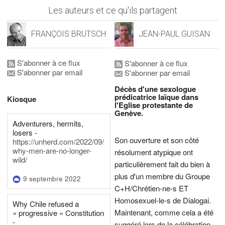
Les auteurs et ce qu'ils partagent
FRANÇOIS BRUTSCH
JEAN-PAUL GUISAN
S'abonner à ce flux
S'abonner à ce flux
S'abonner par email
S'abonner par email
Décès d'une sexologue
prédicatrice laïque dans
Kiosque
l'Eglise protestante de
Genève.
Adventurers, hermits,
losers -
Son ouverture et son côté
https://unherd.com/2022/09/
why-men-are-no-longer-
résolument atypique ont
wild/
particulièrement fait du bien à
plus d'un membre du Groupe
9 septembre 2022
C+H/Chrétien-ne-s ET
Homosexuel-le-s de Dialogai.
Why Chile refused a
Maintenant, comme cela a été
« progressive » Constitution
-
suggéré lors de la célébration