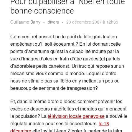
Pour culpabiliser à Noël en toute
bonne conscience
Guillaume Barry
-
divers
-
23 décembre 2007 à 12h35
Comment rehausse-t-on le goût du foie gras tout en
empêchant qu’il soit écoeurant ? En lui donnant cette
pointe d’amertume qu’est la culpabilité induite par la
vue d’images d’oies en train d’être gavées (et parfois
d’adorables petits canetons). Un truc qui repose sur un
mécanisme vieux comme le monde. Lequel d’entre
nous ne stimule pas sa libido en y mettant un peu ou
beaucoup de sentiment de transgression?
Et, dans le même ordre d’idées: comment prévenir les
excès de douceurs matérielles et morales qui menacent
la population? La
télévision locale genevoise
a trouvé le
régulateur acide pour ses téléspectateurs:
le 18
décembre
elle invitait Jean Ziegler à parler de la faim