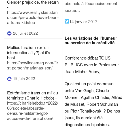
Gender prejudice, the return
obstacle à l’épanouissement
-
sexue…
https://www.realityslaststan
d.com/p/i-would-have-been-
14 janvier 2017
a-trans-kidstop
26 juillet 2022
Les variations de l'humeur
au service de la créativité
Multiculturalism (or is it
intersectionality?) at it’s
best -
Conférence-débat TOUS
https://newlinesmag.com/fir
PUBLICS avec le Professeur
st-person/marianas-son/
Jean-Michel Aubry,
19 juin 2022
Quel est un point commun
entre Van Gogh, Claude
Extrémisme trans en milieu
Monnet, Agatha Christie, Alfred
féministe (Charlie Hebdo) -
https://charliehebdo.fr/2022/
de Musset, Robert Schuman
06/societe/labsurde-
ou Piotr Tchaïkovski ? De nos
censure-militante-lgbt-
jours, ils auraient été
accusee-de-transphobie/
diagnostiqués bipolaires.