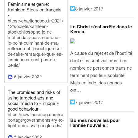
Féminisme et genre:
8 janvier 2017
Kathleen Stock en français
-
https://charliehebdo.fr/2021/
12/societe/kathleen-
Le Christ s'est arrêté dans le
Kerala
stockphilosophe-je-ne-
mattendais-pas-a-ce-que-
le-point-culminant-de-ma-
reflexion-philosophique-soit-
A cause du rejet et de l’hostilité
de-faire-remarquer-que-les-
lesbiennes-nont-pas-de-
dont elles sont victimes, bon
penis/
nombre de personnes trans ne
terminent pas leur scolarité.
6 janvier 2022
Mais en Inde, des nonnes
ont…
The promises and risks of
using targeted ads and
7 janvier 2017
social media to « nudge »
good behaviour -
https://newlinesmag.com/re
portage/governments-try-to-
Bonnes nouvelles pour
l’année nouvelle :
fight-crime-via-google-ads/
5 janvier 2022