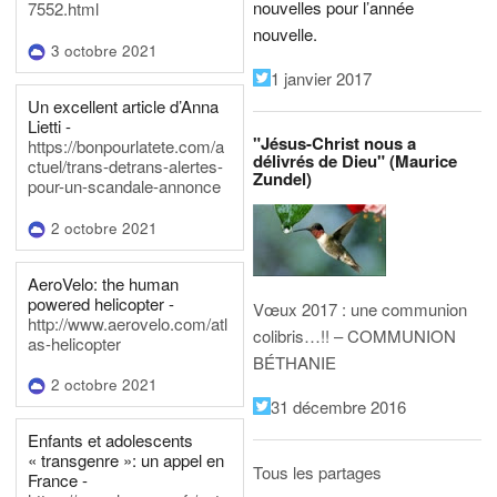
nouvelles pour l’année
7552.html
nouvelle.
3 octobre 2021
1 janvier 2017
Un excellent article d’Anna
Lietti -
"Jésus-Christ nous a
https://bonpourlatete.com/a
délivrés de Dieu" (Maurice
ctuel/trans-detrans-alertes-
Zundel)
pour-un-scandale-annonce
2 octobre 2021
AeroVelo: the human
powered helicopter -
Vœux 2017 : une communion
http://www.aerovelo.com/atl
colibris…!! – COMMUNION
as-helicopter
BÉTHANIE
2 octobre 2021
31 décembre 2016
Enfants et adolescents
« transgenre »: un appel en
Tous les partages
France -