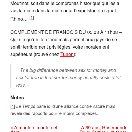
Moutinot, soit dans le compromis historique qui les a
vus la main dans la main pour l’expulsion du squat
[
1
]
Rhino…
COMPLEMENT DE FRANCOIS DU 05.08 A 11h08 –
Qui n’a qu’un lien ténu mais permet aux gays de se
sentir terriblement privilégiés, voire moralement
supérieurs (trouvé chez
Turion
):
« The big difference between sex for money and
sex for free is that sex for money usually costs a lot
less. »
Notes
[
1
]
Le Temps
parle ici d’une alliance contre nature mais
révèle des rapports pour le moins complexes.
«
A mouton, mouton et
A 89 ans, Rosemonde