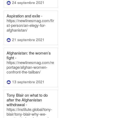
24 septembre 2021
Aspiration and exile -
https://newlinesmag.com/fir
st-person/an-elegy-for-
afghanistan/
21 septembre 2021
Afghanistan: the women’s
fight -
https://newlinesmag.com/re
portage/afghan-women-
confront-the-taliban/
13 septembre 2021
Tony Blair on what to do
after the Afghanistan
withdrawal -
https://institute.global/tony-
blair/tony-blair-why-we-