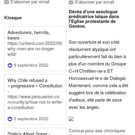
S'abonner par email
S'abonner par email
Décès d'une sexologue
prédicatrice laïque dans
Kiosque
l'Eglise protestante de
Genève.
Adventurers, hermits,
losers -
Son ouverture et son côté
https://unherd.com/2022/09/
why-men-are-no-longer-
résolument atypique ont
wild/
particulièrement fait du bien à
plus d'un membre du Groupe
9 septembre 2022
C+H/Chrétien-ne-s ET
Homosexuel-le-s de Dialogai.
Why Chile refused a
Maintenant, comme cela a été
« progressive » Constitution
-
suggéré lors de la célébration
https://www.persuasion.co
d'adieux, elle parle de sexe
mmunity/p/how-not-to-write-
avec les anges.
a-constitution
5 septembre 2022
Connue pour ses chroniques
Stalin’s Albert Speer -