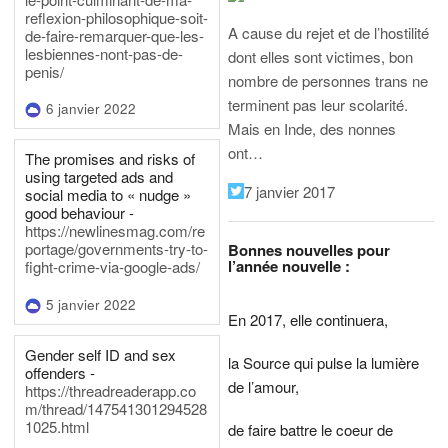
reflexion-philosophique-soit-
A cause du rejet et de l’hostilité
de-faire-remarquer-que-les-
lesbiennes-nont-pas-de-
dont elles sont victimes, bon
penis/
nombre de personnes trans ne
terminent pas leur scolarité.
6 janvier 2022
Mais en Inde, des nonnes
ont…
The promises and risks of
using targeted ads and
7 janvier 2017
social media to « nudge »
good behaviour -
https://newlinesmag.com/re
portage/governments-try-to-
Bonnes nouvelles pour
l’année nouvelle :
fight-crime-via-google-ads/
5 janvier 2022
En 2017, elle continuera,
Gender self ID and sex
la Source qui pulse la lumière
offenders -
de l’amour,
https://threadreaderapp.co
m/thread/147541301294528
1025.html
de faire battre le coeur de