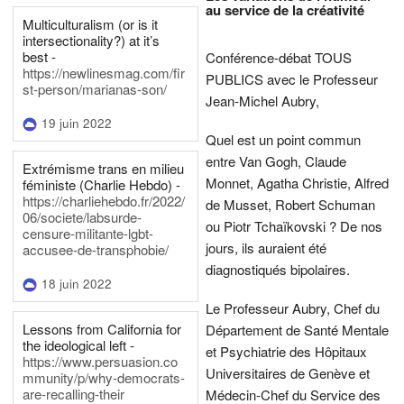
au service de la créativité
Multiculturalism (or is it
intersectionality?) at it’s
best -
Conférence-débat TOUS
https://newlinesmag.com/fir
PUBLICS avec le Professeur
st-person/marianas-son/
Jean-Michel Aubry,
19 juin 2022
Quel est un point commun
entre Van Gogh, Claude
Extrémisme trans en milieu
Monnet, Agatha Christie, Alfred
féministe (Charlie Hebdo) -
https://charliehebdo.fr/2022/
de Musset, Robert Schuman
06/societe/labsurde-
ou Piotr Tchaïkovski ? De nos
censure-militante-lgbt-
jours, ils auraient été
accusee-de-transphobie/
diagnostiqués bipolaires.
18 juin 2022
Le Professeur Aubry, Chef du
Lessons from California for
Département de Santé Mentale
the ideological left -
et Psychiatrie des Hôpitaux
https://www.persuasion.co
Universitaires de Genève et
mmunity/p/why-democrats-
are-recalling-their
Médecin-Chef du Service des