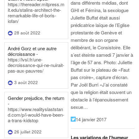
dans différents médias, dont
https://thereader.mitpress.m
it.edu/stalins-architect-the-
GHI et Fémina, la sexologue
remarkable-life-of-boris-
Juliette Buffat était aussi
iofan/
prédicatrice laïque de l’Eglise
protestante de Genève et
28 août 2022
membre de son organe
délibérant, le Consistoire. Elle
André Gorz et une autre
décroissance -
s’est éteinte samedi 7 janvier à
https://lvsl.fr/une-
l’âge de 57 ans.
Photo: Juliette
decroissance-qui-ne-nuirait-
Buffat sur le plateau de «Faut
pas-aux-pauvres/
pas croire», capture d’écran.
3 août 2022
Par Joël Burri
«J’ai constaté
que la religion était souvent un
Gender prejudice, the return
obstacle à l’épanouissement
-
sexue…
https://www.realityslaststan
d.com/p/i-would-have-been-
14 janvier 2017
a-trans-kidstop
26 juillet 2022
Les variations de l'humeur