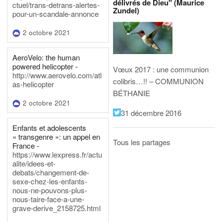
délivrés de Dieu" (Maurice
ctuel/trans-detrans-alertes-
Zundel)
pour-un-scandale-annonce
2 octobre 2021
AeroVelo: the human
powered helicopter -
Vœux 2017 : une communion
http://www.aerovelo.com/atl
colibris…!! – COMMUNION
as-helicopter
BÉTHANIE
2 octobre 2021
31 décembre 2016
Enfants et adolescents
« transgenre »: un appel en
Tous les partages
France -
https://www.lexpress.fr/actu
alite/idees-et-
debats/changement-de-
sexe-chez-les-enfants-
nous-ne-pouvons-plus-
nous-taire-face-a-une-
grave-derive_2158725.html