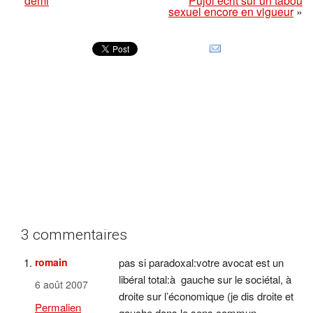
demi
Pujol écrit sur un tabou
sexuel encore en vigueur
»
3 commentaires
romain
pas si paradoxal:votre avocat est un
libéral total:à gauche sur le sociétal, à
6 août 2007
droite sur l’économique (je dis droite et
Permalien
gauche dans le sens commun