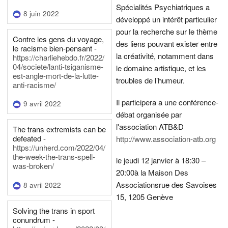
Spécialités Psychiatriques a
8 juin 2022
développé un intérêt particulier
pour la recherche sur le thème
Contre les gens du voyage,
des liens pouvant exister entre
le racisme bien-pensant -
la créativité, notamment dans
https://charliehebdo.fr/2022/
04/societe/lanti-tsiganisme-
le domaine artistique, et les
est-angle-mort-de-la-lutte-
troubles de l’humeur.
anti-racisme/
Il participera a une conférence-
9 avril 2022
débat organisée par
l'association ATB&D
The trans extremists can be
defeated -
http://www.association-atb.org
https://unherd.com/2022/04/
the-week-the-trans-spell-
le jeudi 12 janvier à 18:30 –
was-broken/
20:00
à la Maison Des
Associations
rue des Savoises
8 avril 2022
15, 1205 Genève
Solving the trans in sport
conundrum -