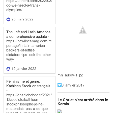
https://unherd.com/2022/03/
do-we-need-a-trans-
olympics/
25 mars 2022
The Left and Latin America:
a comprehensive update -
https://newlinesmag.com/re
portage/in-latin-america-
backers-of-leftist-
dictatorships-look-the-other-
way/
12 janvier 2022
mh_aubry-1.jpg
Féminisme et genre:
8 janvier 2017
Kathleen Stock en français
-
https://charliehebdo.fr/2021/
12/societe/kathleen-
Le Christ s'est arrêté dans le
Kerala
stockphilosophe-je-ne-
mattendais-pas-a-ce-que-
le-point-culminant-de-ma-