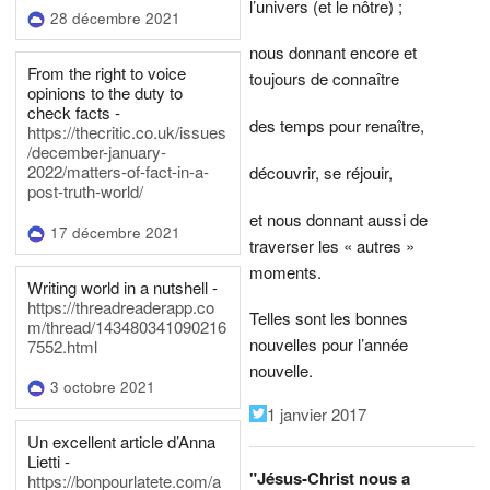
l’univers (et le nôtre) ;
28 décembre 2021
nous donnant encore et
From the right to voice
toujours de connaître
opinions to the duty to
check facts -
des temps pour renaître,
https://thecritic.co.uk/issues
/december-january-
2022/matters-of-fact-in-a-
découvrir, se réjouir,
post-truth-world/
et nous donnant aussi de
17 décembre 2021
traverser les « autres »
moments.
Writing world in a nutshell -
https://threadreaderapp.co
Telles sont les bonnes
m/thread/143480341090216
nouvelles pour l’année
7552.html
nouvelle.
3 octobre 2021
1 janvier 2017
Un excellent article d’Anna
Lietti -
"Jésus-Christ nous a
https://bonpourlatete.com/a