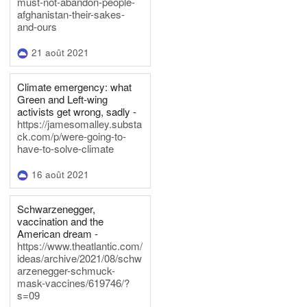
must-not-abandon-people-
afghanistan-their-sakes-
and-ours
21 août 2021
Climate emergency: what
Green and Left-wing
activists get wrong, sadly -
https://jamesomalley.substa
ck.com/p/were-going-to-
have-to-solve-climate
16 août 2021
Schwarzenegger,
vaccination and the
American dream -
https://www.theatlantic.com/
ideas/archive/2021/08/schw
arzenegger-schmuck-
mask-vaccines/619746/?
s=09