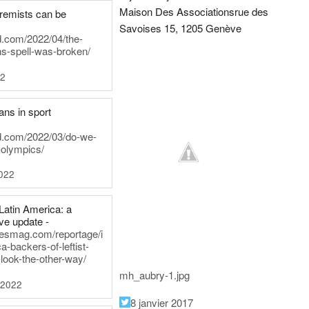
Maison Des Associations
rue des
tremists can be
Savoises 15, 1205 Genève
d.com/2022/04/the-
ns-spell-was-broken/
22
ans in sport
rd.com/2022/03/do-we-
-olympics/
022
Latin America: a
e update -
inesmag.com/reportage/i
a-backers-of-leftist-
-look-the-other-way/
mh_aubry-1.jpg
 2022
8 janvier 2017