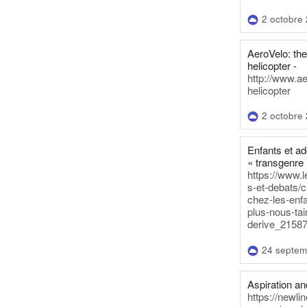
2 octobre
AeroVelo: t
helicopter -
http://www.a
helicopter
2 octobre
Enfants et a
« transgenre 
https://www.l
s-et-debats/
chez-les-enf
plus-nous-tai
derive_21587
24 septem
Aspiration and
https://newli