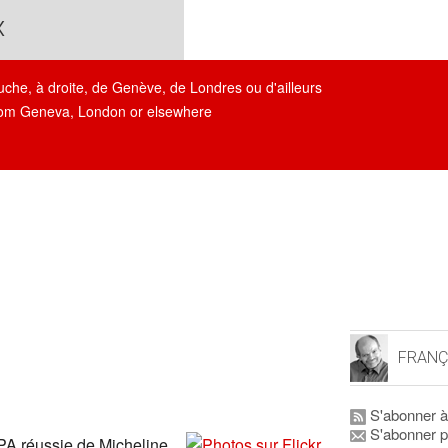
x
auche, à droite, de Genève, de Londres ou d'ailleurs
, from Geneva, London or elsewhere
FRANÇ
S'abonner à
S'abonner p
 OPA réussie de Micheline