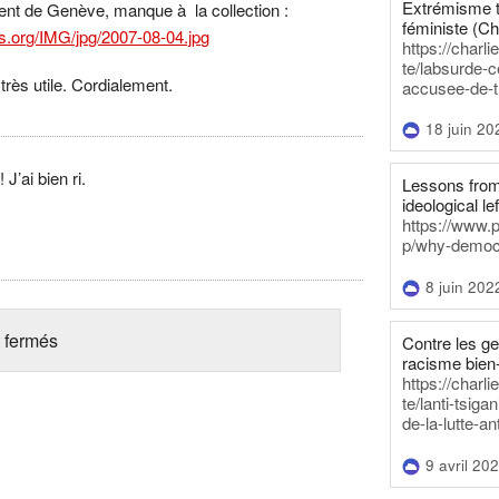
Extrémisme t
vient de Genève, manque à la collection :
féministe (Ch
s.org/IMG/jpg/2007-08-04.jpg
https://charl
te/labsurde-c
 très utile. Cordialement.
accusee-de-t
18 juin 20
J’ai bien ri.
Lessons from 
ideological lef
https://www.
p/why-democra
8 juin 202
 fermés
Contre les g
racisme bien
https://charl
te/lanti-tsig
de-la-lutte-an
9 avril 20