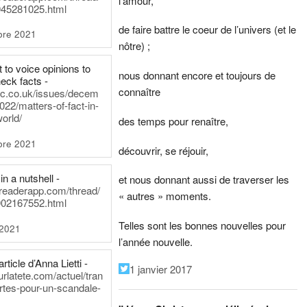
l’amour,
45281025.html
de faire battre le coeur de l’univers (et le
bre 2021
nôtre) ;
t to voice opinions to
nous donnant encore et toujours de
heck facts -
connaître
itic.co.uk/issues/decem
022/matters-of-fact-in-
world/
des temps pour renaître,
bre 2021
découvrir, se réjouir,
in a nutshell -
et nous donnant aussi de traverser les
dreaderapp.com/thread/
« autres » moments.
02167552.html
Telles sont les bonnes nouvelles pour
 2021
l’année nouvelle.
rticle d’Anna Lietti -
1 janvier 2017
urlatete.com/actuel/tran
rtes-pour-un-scandale-