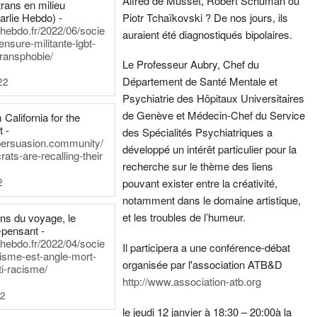
Alfred de Musset, Robert Schuman ou
rans en milieu
arlie Hebdo) -
Piotr Tchaïkovski ? De nos jours, ils
iehebdo.fr/2022/06/socie
auraient été diagnostiqués bipolaires.
ensure-militante-lgbt-
ransphobie/
Le Professeur Aubry, Chef du
Département de Santé Mentale et
22
Psychiatrie des Hôpitaux Universitaires
de Genève et Médecin-Chef du Service
California for the
t -
des Spécialités Psychiatriques a
persuasion.community/
développé un intérêt particulier pour la
ts-are-recalling-their
recherche sur le thème des liens
2
pouvant exister entre la créativité,
notamment dans le domaine artistique,
et les troubles de l’humeur.
ens du voyage, le
-pensant -
iehebdo.fr/2022/04/socie
Il participera a une conférence-débat
anisme-est-angle-mort-
organisée par l'association ATB&D
ti-racisme/
http://www.association-atb.org
22
le jeudi 12 janvier à 18:30 – 20:00
à la