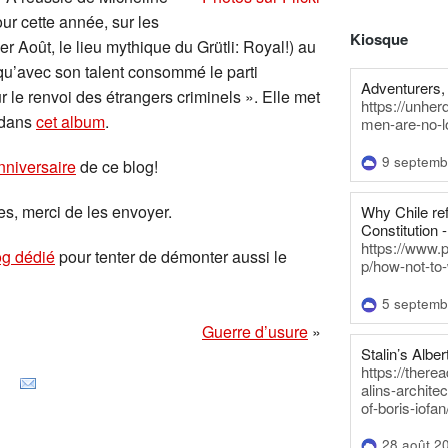
ur cette année, sur les
Kiosque
er Août, le lieu mythique du Grütli: Royal!) au
u’avec son talent consommé le parti
Adventurers, 
ur le renvoi des étrangers criminels ». Elle met
https://unhe
 dans
cet album
.
men-are-no-l
9 septemb
nniversaire
de ce blog!
s, merci de les envoyer.
Why Chile re
Constitution -
https://www.
og dédié
pour tenter de démonter aussi le
p/how-not-to-
5 septemb
Guerre d’usure
»
Stalin’s Alber
https://there
alins-architec
of-boris-iofan
28 août 2