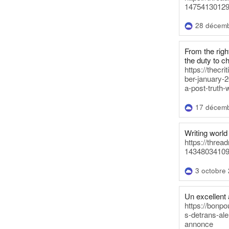
14754130129
28 décem
From the righ
the duty to c
https://thecr
ber-january-2
a-post-truth-
17 décem
Writing world 
https://threa
14348034109
3 octobre
Un excellent a
https://bonpo
s-detrans-ale
annonce