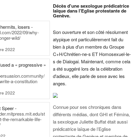
Décès d'une sexologue prédicatrice
laïque dans l'Eglise protestante de
Genève.
hermits, losers -
Son ouverture et son côté résolument
rd.com/2022/09/why-
onger-wild/
atypique ont particulièrement fait du
bien à plus d'un membre du Groupe
re 2022
C+H/Chrétien-ne-s ET Homosexuel-le-
s de Dialogai. Maintenant, comme cela
fused a « progressive »
a été suggéré lors de la célébration
persuasion.community/
d'adieux, elle parle de sexe avec les
write-a-constitution
anges.
re 2022
Connue pour ses chroniques dans
t Speer -
ader.mitpress.mit.edu/st
différents médias, dont GHI et Fémina,
t-the-remarkable-life-
la sexologue Juliette Buffat était aussi
/
prédicatrice laïque de l’Eglise
022
protestante de Genève et membre de