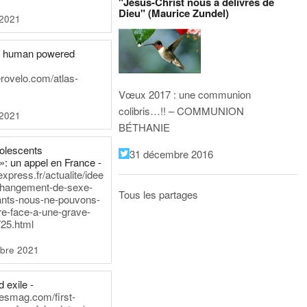
"Jésus-Christ nous a délivrés de
Dieu" (Maurice Zundel)
 2021
he human powered
erovelo.com/atlas-
Vœux 2017 : une communion
colibris…!! – COMMUNION
 2021
BÉTHANIE
dolescents
31 décembre 2016
»: un appel en France -
express.fr/actualite/idee
changement-de-sexe-
Tous les partages
ants-nous-ne-pouvons-
re-face-a-une-grave-
25.html
bre 2021
 exile -
nesmag.com/first-