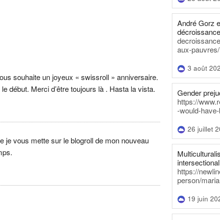
André Gorz e
décroissance
decroissance-
aux-pauvres/
3 août 20
vous souhaite un joyeux « swissroll » anniversaire.
le début. Merci d’être toujours là . Hasta la vista.
Gender prejud
https://www.r
-would-have-
26 juillet 
ue je vous mette sur le blogroll de mon nouveau
emps.
Multiculturalis
intersectionali
https://newli
person/maria
19 juin 20