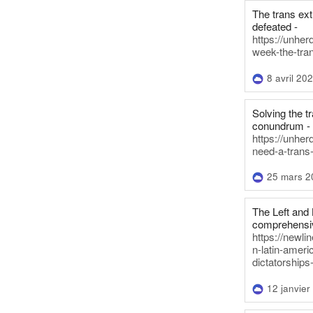
The trans ex
defeated -
https://unher
week-the-tra
8 avril 20
Solving the tr
conundrum -
https://unhe
need-a-trans
25 mars 2
The Left and 
comprehensiv
https://newl
n-latin-americ
dictatorships
12 janvier