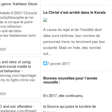
 genre: Kathleen Stock
Le Christ s'est arrêté dans le Kerala
iehebdo.fr/2021/12/socie
tockphilosophe-je-ne-
as-a-ce-que-le-point-
-ma-reflexion-
A cause du rejet et de l’hostilité dont
-soit-de-faire-
e-les-lesbiennes-nont-
elles sont victimes, bon nombre de
/
personnes trans ne terminent pas leur
scolarité. Mais en Inde, des nonnes
2022
ont…
 and risks of using
7 janvier 2017
and social media to
od behaviour -
inesmag.com/reportage/
Bonnes nouvelles pour l’année
ry-to-fight-crime-via-
nouvelle :
2022
En 2017, elle continuera,
la Source qui pulse la lumière de
D and sex offenders -
dreaderapp.com/thread/