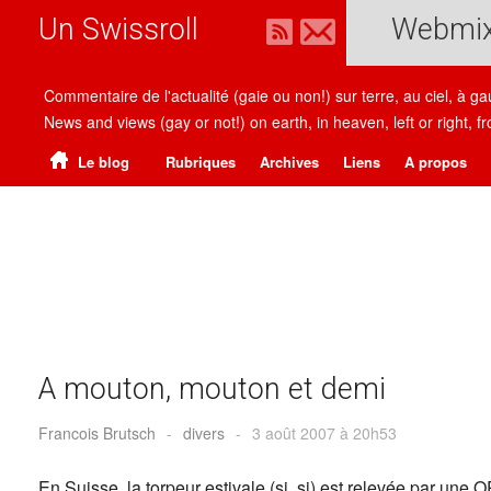
Un Swissroll
Webmi
Commentaire de l'actualité (gaie ou non!) sur terre, au ciel, à g
News and views (gay or not!) on earth, in heaven, left or right
Le blog
Rubriques
Archives
Liens
A propos
A mouton, mouton et demi
Francois Brutsch
-
divers
-
3 août 2007 à 20h53
En Suisse, la torpeur estivale (si, si) est relevée par une