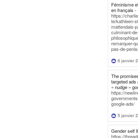
Féminisme et
en français -
https://charl
te/kathleen-s
mattendais-p
culminant-de
philosophique
remarquer-qu
pas-de-penis
6 janvier 
The promises
targeted ads 
« nudge » go
https://newl
governments-t
google-ads/
5 janvier 
Gender self I
https://threa