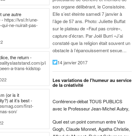
son organe délibérant, le Consistoire.
Elle s’est éteinte samedi 7 janvier à
t une autre
 -
https://lvsl.fr/une-
l’âge de 57 ans.
Photo: Juliette Buffat
qui-ne-nuirait-pas-
sur le plateau de «Faut pas croire»,
capture d’écran.
Par Joël Burri
«J’ai
22
constaté que la religion était souvent un
obstacle à l’épanouissement sexue…
ice, the return -
14 janvier 2017
ealityslaststand.com/p/i
been-a-trans-kidstop
2022
Les variations de l'humeur au service
de la créativité
m (or is it
ty?) at it’s best -
Conférence-débat TOUS PUBLICS
nesmag.com/first-
avec le Professeur Jean-Michel Aubry,
nas-son/
Quel est un point commun entre Van
22
Gogh, Claude Monnet, Agatha Christie,