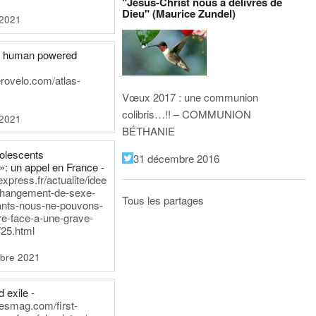
"Jésus-Christ nous a délivrés de
Dieu" (Maurice Zundel)
 2021
he human powered
erovelo.com/atlas-
Vœux 2017 : une communion
colibris…!! – COMMUNION
 2021
BÉTHANIE
dolescents
31 décembre 2016
»: un appel en France -
express.fr/actualite/idee
changement-de-sexe-
Tous les partages
ants-nous-ne-pouvons-
re-face-a-une-grave-
25.html
bre 2021
 exile -
nesmag.com/first-