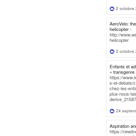
2 octobre
AeroVelo: t
helicopter -
http://www.a
helicopter
2 octobre
Enfants et a
« transgenre 
https://www.l
s-et-debats/
chez-les-enf
plus-nous-tai
derive_21587
24 septem
Aspiration and
https://newli