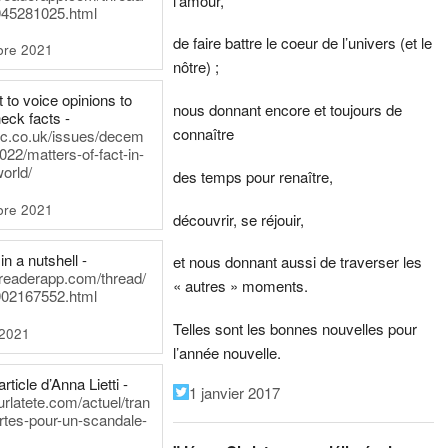
l’amour,
45281025.html
de faire battre le coeur de l’univers (et le
bre 2021
nôtre) ;
t to voice opinions to
nous donnant encore et toujours de
heck facts -
connaître
itic.co.uk/issues/decem
022/matters-of-fact-in-
world/
des temps pour renaître,
bre 2021
découvrir, se réjouir,
in a nutshell -
et nous donnant aussi de traverser les
dreaderapp.com/thread/
« autres » moments.
02167552.html
Telles sont les bonnes nouvelles pour
 2021
l’année nouvelle.
rticle d’Anna Lietti -
1 janvier 2017
urlatete.com/actuel/tran
rtes-pour-un-scandale-