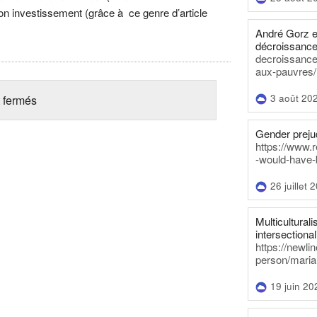
mon investissement (grâce à ce genre d’article
André Gorz e
décroissance
decroissance-
aux-pauvres/
3 août 20
 fermés
Gender prejud
https://www.r
-would-have-
26 juillet 
Multiculturalis
intersectionali
https://newli
person/maria
19 juin 20