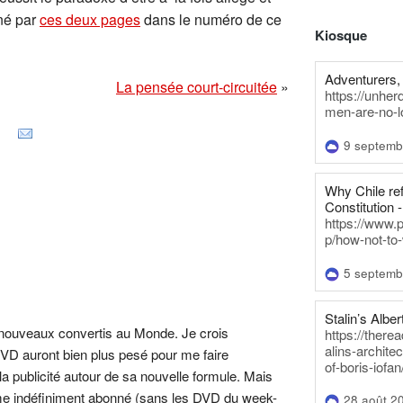
nné par
ces deux pages
dans le numéro de ce
Kiosque
Adventurers, 
La pensée court-circuitée
»
https://unhe
men-are-no-l
9 septemb
Why Chile re
Constitution -
https://www.
p/how-not-to-
5 septemb
Stalin’s Alber
nouveaux convertis au Monde. Je crois
https://there
alins-architec
DVD auront bien plus pesé pour me faire
of-boris-iofan
la publicité autour de sa nouvelle formule. Mais
me indéfiniment abonné (sans les DVD du week-
28 août 2