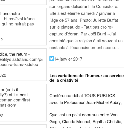
son organe délibérant, le Consistoire.
Elle s’est éteinte samedi 7 janvier à
t une autre
 -
https://lvsl.fr/une-
l’âge de 57 ans.
Photo: Juliette Buffat
qui-ne-nuirait-pas-
sur le plateau de «Faut pas croire»,
capture d’écran.
Par Joël Burri
«J’ai
22
constaté que la religion était souvent un
obstacle à l’épanouissement sexue…
ice, the return -
14 janvier 2017
ealityslaststand.com/p/i
been-a-trans-kidstop
2022
Les variations de l'humeur au service
de la créativité
m (or is it
ty?) at it’s best -
Conférence-débat TOUS PUBLICS
nesmag.com/first-
avec le Professeur Jean-Michel Aubry,
nas-son/
Quel est un point commun entre Van
22
Gogh, Claude Monnet, Agatha Christie,