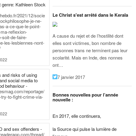
 genre: Kathleen Stock
Le Christ s'est arrêté dans le Kerala
iehebdo.fr/2021/12/socie
tockphilosophe-je-ne-
as-a-ce-que-le-point-
-ma-reflexion-
A cause du rejet et de l’hostilité dont
-soit-de-faire-
e-les-lesbiennes-nont-
elles sont victimes, bon nombre de
/
personnes trans ne terminent pas leur
scolarité. Mais en Inde, des nonnes
2022
ont…
 and risks of using
7 janvier 2017
and social media to
od behaviour -
inesmag.com/reportage/
Bonnes nouvelles pour l’année
ry-to-fight-crime-via-
nouvelle :
2022
En 2017, elle continuera,
la Source qui pulse la lumière de
D and sex offenders -
dreaderapp.com/thread/