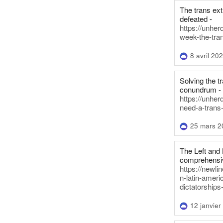
The trans ex
defeated -
https://unher
week-the-tra
8 avril 20
Solving the tr
conundrum -
https://unhe
need-a-trans
25 mars 2
The Left and 
comprehensiv
https://newl
n-latin-americ
dictatorships
12 janvier