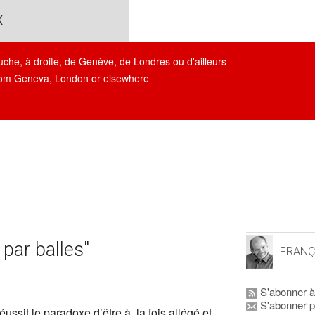
x
auche, à droite, de Genève, de Londres ou d'ailleurs
, from Geneva, London or elsewhere
 par balles"
FRANÇ
S'abonner à
S'abonner p
réussit le paradoxe d’être à la fois allégé et