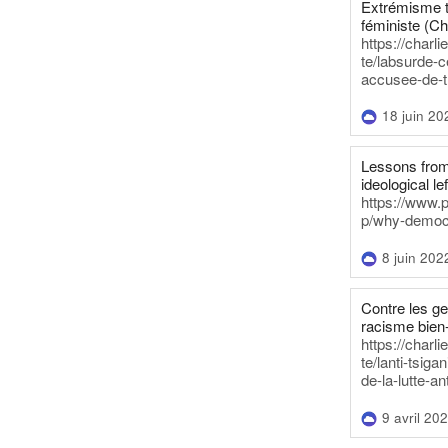
Extrémisme t
féministe (Ch
https://charl
te/labsurde-c
accusee-de-t
18 juin 20
Lessons from 
ideological lef
https://www.
p/why-democra
8 juin 202
Contre les g
racisme bien
https://charl
te/lanti-tsig
de-la-lutte-an
9 avril 20