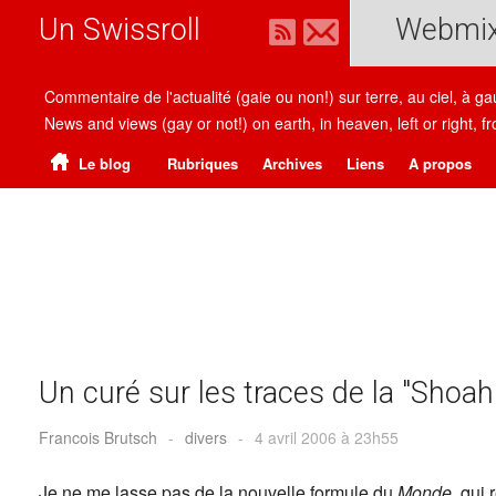
Un Swissroll
Webmi
Commentaire de l'actualité (gaie ou non!) sur terre, au ciel, à g
News and views (gay or not!) on earth, in heaven, left or right
Le blog
Rubriques
Archives
Liens
A propos
Un curé sur les traces de la "Shoah
Francois Brutsch
-
divers
-
4 avril 2006 à 23h55
Je ne me lasse pas de la nouvelle formule du
Monde
, qui 