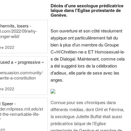
Décès d'une sexologue prédicatrice
laïque dans l'Eglise protestante de
Genève.
hermits, losers -
Son ouverture et son côté résolument
rd.com/2022/09/why-
onger-wild/
atypique ont particulièrement fait du
bien à plus d'un membre du Groupe
re 2022
C+H/Chrétien-ne-s ET Homosexuel-le-
s de Dialogai. Maintenant, comme cela
fused a « progressive »
a été suggéré lors de la célébration
persuasion.community/
d'adieux, elle parle de sexe avec les
write-a-constitution
anges.
re 2022
Connue pour ses chroniques dans
t Speer -
ader.mitpress.mit.edu/st
différents médias, dont GHI et Fémina,
t-the-remarkable-life-
la sexologue Juliette Buffat était aussi
/
prédicatrice laïque de l’Eglise
022
protestante de Genève et membre de