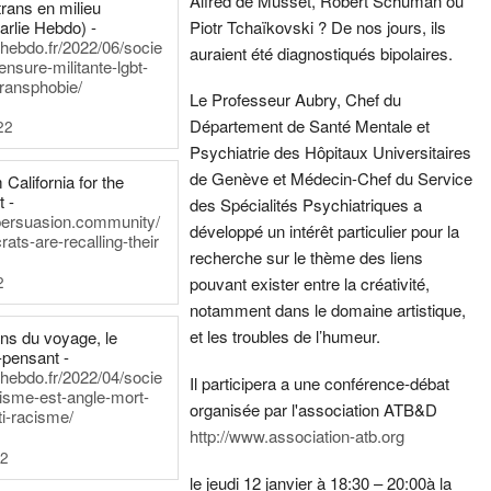
Alfred de Musset, Robert Schuman ou
rans en milieu
arlie Hebdo) -
Piotr Tchaïkovski ? De nos jours, ils
iehebdo.fr/2022/06/socie
auraient été diagnostiqués bipolaires.
ensure-militante-lgbt-
ransphobie/
Le Professeur Aubry, Chef du
Département de Santé Mentale et
22
Psychiatrie des Hôpitaux Universitaires
de Genève et Médecin-Chef du Service
California for the
t -
des Spécialités Psychiatriques a
persuasion.community/
développé un intérêt particulier pour la
ts-are-recalling-their
recherche sur le thème des liens
2
pouvant exister entre la créativité,
notamment dans le domaine artistique,
et les troubles de l’humeur.
ens du voyage, le
-pensant -
iehebdo.fr/2022/04/socie
Il participera a une conférence-débat
anisme-est-angle-mort-
organisée par l'association ATB&D
ti-racisme/
http://www.association-atb.org
22
le jeudi 12 janvier à 18:30 – 20:00
à la