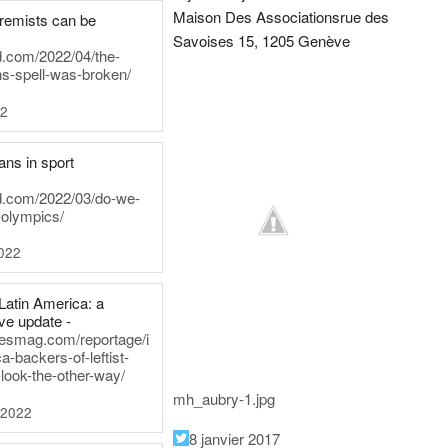
Maison Des Associations
rue des
tremists can be
Savoises 15, 1205 Genève
d.com/2022/04/the-
ns-spell-was-broken/
22
ans in sport
rd.com/2022/03/do-we-
-olympics/
022
Latin America: a
e update -
inesmag.com/reportage/i
a-backers-of-leftist-
-look-the-other-way/
mh_aubry-1.jpg
 2022
8 janvier 2017