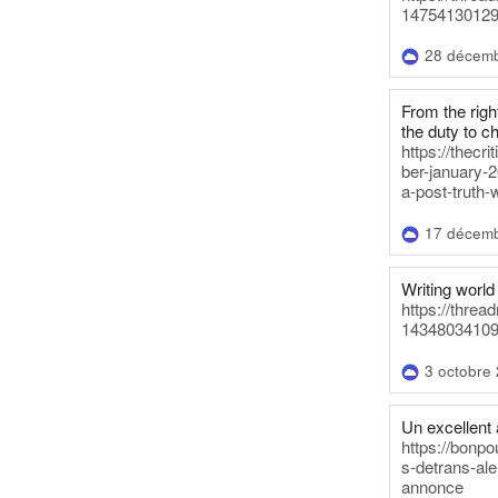
14754130129
28 décem
From the righ
the duty to c
https://thecr
ber-january-2
a-post-truth-
17 décem
Writing world 
https://threa
14348034109
3 octobre
Un excellent a
https://bonpo
s-detrans-ale
annonce