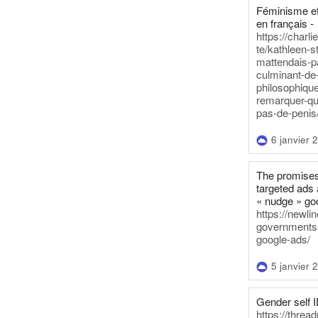
Féminisme et
en français -
https://charl
te/kathleen-s
mattendais-p
culminant-de
philosophique
remarquer-qu
pas-de-penis
6 janvier 
The promises
targeted ads 
« nudge » go
https://newl
governments-t
google-ads/
5 janvier 
Gender self I
https://threa