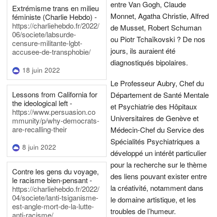
entre Van Gogh, Claude
Extrémisme trans en milieu
Monnet, Agatha Christie, Alfred
féministe (Charlie Hebdo) -
https://charliehebdo.fr/2022/
de Musset, Robert Schuman
06/societe/labsurde-
ou Piotr Tchaïkovski ? De nos
censure-militante-lgbt-
jours, ils auraient été
accusee-de-transphobie/
diagnostiqués bipolaires.
18 juin 2022
Le Professeur Aubry, Chef du
Lessons from California for
Département de Santé Mentale
the ideological left -
et Psychiatrie des Hôpitaux
https://www.persuasion.co
Universitaires de Genève et
mmunity/p/why-democrats-
are-recalling-their
Médecin-Chef du Service des
Spécialités Psychiatriques a
8 juin 2022
développé un intérêt particulier
pour la recherche sur le thème
Contre les gens du voyage,
des liens pouvant exister entre
le racisme bien-pensant -
la créativité, notamment dans
https://charliehebdo.fr/2022/
04/societe/lanti-tsiganisme-
le domaine artistique, et les
est-angle-mort-de-la-lutte-
troubles de l’humeur.
anti-racisme/