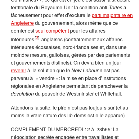
territoriale du Royaume-Uni: la coalition anti-
Tories
a
fâcheusement pour effet d’exclure le
parti majoritaire en
Angleterre
du gouvernement, alors même que ce
dernier est
seul compétent
pour les affaires
[
3
]
intérieures
anglaises (contrairement aux affaires
intérieures écossaises, nord-irlandaises et, dans une
moindre mesure, galloises, gérées par des parlements
et gouvernements distincts). On devra bien un jour
revenir
à la solution que le
New Labour
n’est pas
parvenu à « vendre »: la mise en place d’institutions
régionales en Angleterre permettant de parachever la
devolution
du pouvoir de Westminster et Whitehall.
Attendons la suite: le pire n’est pas toujours sûr (et au
moins la vraie nature des lib-dems est-elle apparue).
COMPLEMENT DU MERCREDI 12 à 23h55: La
négociation secrète engagée entre travaillistes et