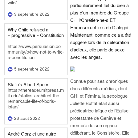
wild/
particulièrement fait du bien à
plus d'un membre du Groupe
9 septembre 2022
C+H/Chrétien-ne-s ET
Homosexuel-le-s de Dialogai.
Why Chile refused a
Maintenant, comme cela a été
« progressive » Constitution
-
suggéré lors de la célébration
https://www.persuasion.co
d'adieux, elle parle de sexe
mmunity/p/how-not-to-write-
avec les anges.
a-constitution
5 septembre 2022
Connue pour ses chroniques
Stalin’s Albert Speer -
dans différents médias, dont
https://thereader.mitpress.m
it.edu/stalins-architect-the-
GHI et Fémina, la sexologue
remarkable-life-of-boris-
Juliette Buffat était aussi
iofan/
prédicatrice laïque de l’Eglise
protestante de Genève et
28 août 2022
membre de son organe
délibérant, le Consistoire. Elle
André Gorz et une autre