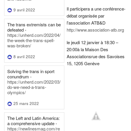
Il participera a une conférence-
9 avril 2022
débat organisée par
l'association ATB&D
The trans extremists can be
defeated -
http://www.association-atb.org
https://unherd.com/2022/04/
the-week-the-trans-spell-
le jeudi 12 janvier à 18:30 –
was-broken/
20:00
à la Maison Des
Associations
rue des Savoises
8 avril 2022
15, 1205 Genève
Solving the trans in sport
conundrum -
https://unherd.com/2022/03/
do-we-need-a-trans-
olympics/
25 mars 2022
The Left and Latin America:
a comprehensive update -
https://newlinesmag.com/re