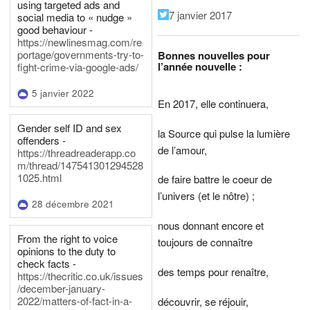
using targeted ads and
7 janvier 2017
social media to « nudge »
good behaviour -
https://newlinesmag.com/re
portage/governments-try-to-
Bonnes nouvelles pour
l’année nouvelle :
fight-crime-via-google-ads/
5 janvier 2022
En 2017, elle continuera,
Gender self ID and sex
la Source qui pulse la lumière
offenders -
de l’amour,
https://threadreaderapp.co
m/thread/147541301294528
1025.html
de faire battre le coeur de
l’univers (et le nôtre) ;
28 décembre 2021
nous donnant encore et
From the right to voice
toujours de connaître
opinions to the duty to
check facts -
des temps pour renaître,
https://thecritic.co.uk/issues
/december-january-
2022/matters-of-fact-in-a-
découvrir, se réjouir,