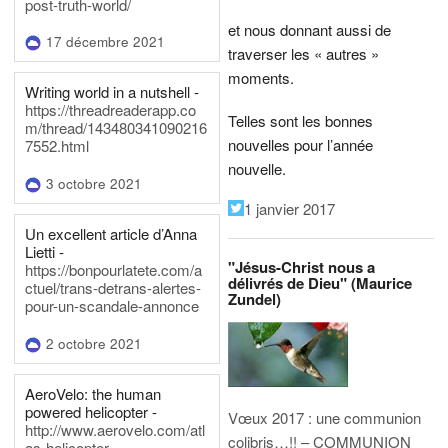
post-truth-world/
et nous donnant aussi de
17 décembre 2021
traverser les « autres »
moments.
Writing world in a nutshell -
https://threadreaderapp.co
Telles sont les bonnes
m/thread/143480341090216
nouvelles pour l’année
7552.html
nouvelle.
3 octobre 2021
1 janvier 2017
Un excellent article d’Anna
Lietti -
"Jésus-Christ nous a
https://bonpourlatete.com/a
délivrés de Dieu" (Maurice
ctuel/trans-detrans-alertes-
Zundel)
pour-un-scandale-annonce
2 octobre 2021
AeroVelo: the human
powered helicopter -
Vœux 2017 : une communion
http://www.aerovelo.com/atl
colibris…!! – COMMUNION
as-helicopter