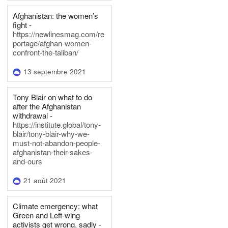
Afghanistan: the women’s
fight -
https://newlinesmag.com/re
portage/afghan-women-
confront-the-taliban/
13 septembre 2021
Tony Blair on what to do
after the Afghanistan
withdrawal -
https://institute.global/tony-
blair/tony-blair-why-we-
must-not-abandon-people-
afghanistan-their-sakes-
and-ours
21 août 2021
Climate emergency: what
Green and Left-wing
activists get wrong, sadly -