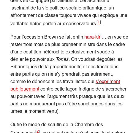
dems se conjugue par ailleurs à cet archaïsme
fascinant de la vie politico-sociale britannique: un
affrontement de classe toujours vivace qui explique une
[
1
]
véritable haine portée aux conservateurs
.
Pour l’occasion Brown se fait enfin
hara-kiri
… en vue de
rester trois mois de plus premier ministre dans le cadre
d’une coalition hétéroclite exclusivement vouée à
dénier le pouvoir aux
Tories
. On voudrait dégoûter les
Britanniques de la proportionnelle et des tractations
entre partis qu’on ne s’y prendrait pas autrement,
comme le dénoncent les travaillistes qui
s’expriment
publiquement
contre cette façon indigne de s’accrocher
au pouvoir (avec l’argument très pratique que les deux
partis ne manqueront pas d’être sanctionnés dans les
urnes le moment venu).
Outre le mode de scrutin de la Chambre des
[
2
]
Communes
, ce qui est en jeu c’est aussi la structure