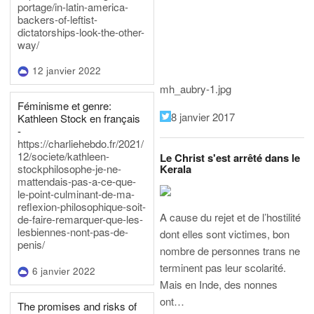
portage/in-latin-america-
backers-of-leftist-
dictatorships-look-the-other-
way/
12 janvier 2022
mh_aubry-1.jpg
Féminisme et genre:
8 janvier 2017
Kathleen Stock en français
-
https://charliehebdo.fr/2021/
12/societe/kathleen-
Le Christ s'est arrêté dans le
Kerala
stockphilosophe-je-ne-
mattendais-pas-a-ce-que-
le-point-culminant-de-ma-
reflexion-philosophique-soit-
A cause du rejet et de l’hostilité
de-faire-remarquer-que-les-
lesbiennes-nont-pas-de-
dont elles sont victimes, bon
penis/
nombre de personnes trans ne
terminent pas leur scolarité.
6 janvier 2022
Mais en Inde, des nonnes
ont…
The promises and risks of