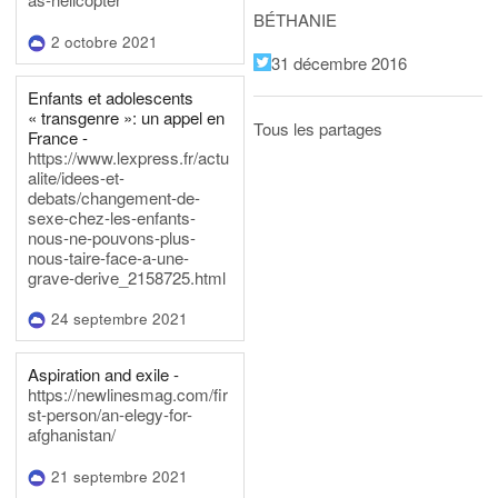
BÉTHANIE
2 octobre 2021
31 décembre 2016
Enfants et adolescents
« transgenre »: un appel en
Tous les partages
France -
https://www.lexpress.fr/actu
alite/idees-et-
debats/changement-de-
sexe-chez-les-enfants-
nous-ne-pouvons-plus-
nous-taire-face-a-une-
grave-derive_2158725.html
24 septembre 2021
Aspiration and exile -
https://newlinesmag.com/fir
st-person/an-elegy-for-
afghanistan/
21 septembre 2021