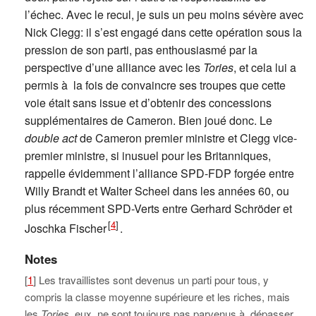
l’échec. Avec le recul, je suis un peu moins sévère avec
Nick Clegg: il s’est engagé dans cette opération sous la
pression de son parti, pas enthousiasmé par la
perspective d’une alliance avec les
Tories
, et cela lui a
permis à la fois de convaincre ses troupes que cette
voie était sans issue et d’obtenir des concessions
supplémentaires de Cameron. Bien joué donc. Le
double act
de Cameron premier ministre et Clegg vice-
premier ministre, si inusuel pour les Britanniques,
rappelle évidemment l’alliance SPD-FDP forgée entre
Willy Brandt et Walter Scheel dans les années 60, ou
plus récemment SPD-Verts entre Gerhard Schröder et
[
4
]
Joschka Fischer
.
Notes
[
1
] Les travaillistes sont devenus un parti pour tous, y
compris la classe moyenne supérieure et les riches, mais
les
Tories
, eux, ne sont toujours pas parvenus à dépasser