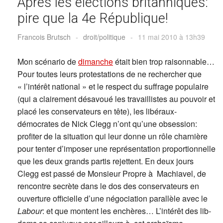
Après les élections britanniques:
pire que la 4e République!
Francois Brutsch
-
droit/politique
-
11 mai 2010 à 13h39
Mon scénario de
dimanche
était bien trop raisonnable…
Pour toutes leurs protestations de ne rechercher que
« l’intérêt national » et le respect du suffrage populaire
(qui a clairement désavoué les travaillistes au pouvoir et
placé les conservateurs en tête), les libéraux-
démocrates de Nick Clegg n’ont qu’une obsession:
profiter de la situation qui leur donne un rôle charnière
pour tenter d’imposer une représentation proportionnelle
que les deux grands partis rejettent. En deux jours
Clegg est passé de Monsieur Propre à Machiavel, de
rencontre secrète dans le dos des conservateurs en
ouverture officielle d’une négociation parallèle avec le
Labour
: et que montent les enchères… L’intérêt des lib-