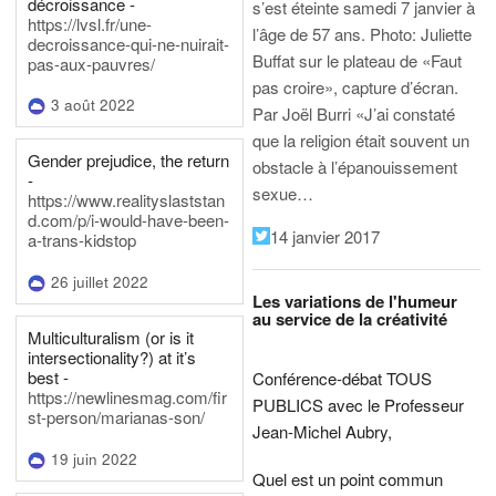
décroissance -
s’est éteinte samedi 7 janvier à
https://lvsl.fr/une-
l’âge de 57 ans.
Photo: Juliette
decroissance-qui-ne-nuirait-
Buffat sur le plateau de «Faut
pas-aux-pauvres/
pas croire», capture d’écran.
3 août 2022
Par Joël Burri
«J’ai constaté
que la religion était souvent un
Gender prejudice, the return
obstacle à l’épanouissement
-
sexue…
https://www.realityslaststan
d.com/p/i-would-have-been-
14 janvier 2017
a-trans-kidstop
26 juillet 2022
Les variations de l'humeur
au service de la créativité
Multiculturalism (or is it
intersectionality?) at it’s
best -
Conférence-débat TOUS
https://newlinesmag.com/fir
PUBLICS avec le Professeur
st-person/marianas-son/
Jean-Michel Aubry,
19 juin 2022
Quel est un point commun