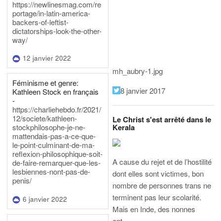
https://newlinesmag.com/re
portage/in-latin-america-
backers-of-leftist-
dictatorships-look-the-other-
way/
12 janvier 2022
mh_aubry-1.jpg
Féminisme et genre:
8 janvier 2017
Kathleen Stock en français
-
https://charliehebdo.fr/2021/
12/societe/kathleen-
Le Christ s'est arrêté dans le
Kerala
stockphilosophe-je-ne-
mattendais-pas-a-ce-que-
le-point-culminant-de-ma-
reflexion-philosophique-soit-
A cause du rejet et de l’hostilité
de-faire-remarquer-que-les-
lesbiennes-nont-pas-de-
dont elles sont victimes, bon
penis/
nombre de personnes trans ne
terminent pas leur scolarité.
6 janvier 2022
Mais en Inde, des nonnes
ont…