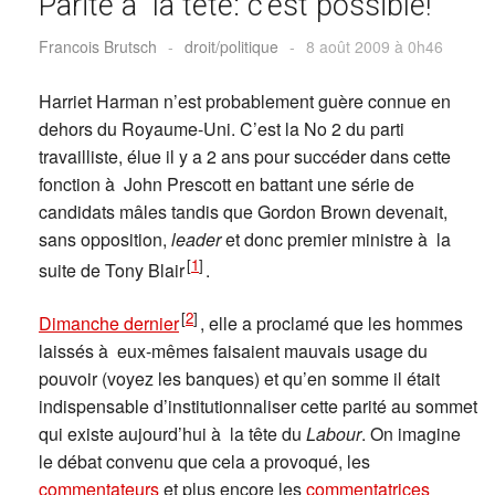
Parité à la tête: c’est possible!
Francois Brutsch
-
droit/politique
-
8 août 2009 à 0h46
Harriet Harman n’est probablement guère connue en
dehors du Royaume-Uni. C’est la No 2 du parti
travailliste, élue il y a 2 ans pour succéder dans cette
fonction à John Prescott en battant une série de
candidats mâles tandis que Gordon Brown devenait,
sans opposition,
leader
et donc premier ministre à la
[
1
]
suite de Tony Blair
.
[
2
]
Dimanche dernier
, elle a proclamé que les hommes
laissés à eux-mêmes faisaient mauvais usage du
pouvoir (voyez les banques) et qu’en somme il était
indispensable d’institutionnaliser cette parité au sommet
qui existe aujourd’hui à la tête du
Labour
. On imagine
le débat convenu que cela a provoqué, les
commentateurs
et plus encore les
commentatrices