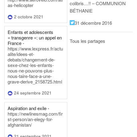
colibris…!! – COMMUNION
as-helicopter
BÉTHANIE
2 octobre 2021
31 décembre 2016
Enfants et adolescents
« transgenre »: un appel en
Tous les partages
France -
https://www.lexpress.fr/actu
alite/idees-et-
debats/changement-de-
sexe-chez-les-enfants-
nous-ne-pouvons-plus-
nous-taire-face-a-une-
grave-derive_2158725.html
24 septembre 2021
Aspiration and exile -
https://newlinesmag.com/fir
st-person/an-elegy-for-
afghanistan/
21 septembre 2021