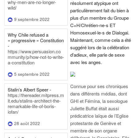
why-men-are-no-longer-
résolument atypique ont
wild/
particulièrement fait du bien à
plus d'un membre du Groupe
9 septembre 2022
C+H/Chrétien-ne-s ET
Homosexuel-le-s de Dialogai.
Why Chile refused a
Maintenant, comme cela a été
« progressive » Constitution
-
suggéré lors de la célébration
https://www.persuasion.co
d'adieux, elle parle de sexe
mmunity/p/how-not-to-write-
avec les anges.
a-constitution
5 septembre 2022
Connue pour ses chroniques
Stalin’s Albert Speer -
dans différents médias, dont
https://thereader.mitpress.m
it.edu/stalins-architect-the-
GHI et Fémina, la sexologue
remarkable-life-of-boris-
Juliette Buffat était aussi
iofan/
prédicatrice laïque de l’Eglise
protestante de Genève et
28 août 2022
membre de son organe
délibérant, le Consistoire. Elle