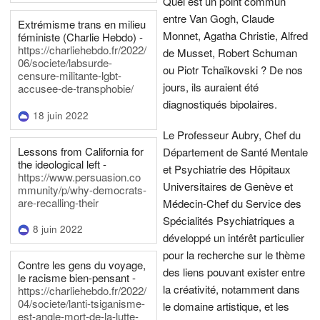
Quel est un point commun
entre Van Gogh, Claude
Extrémisme trans en milieu
Monnet, Agatha Christie, Alfred
féministe (Charlie Hebdo) -
https://charliehebdo.fr/2022/
de Musset, Robert Schuman
06/societe/labsurde-
ou Piotr Tchaïkovski ? De nos
censure-militante-lgbt-
jours, ils auraient été
accusee-de-transphobie/
diagnostiqués bipolaires.
18 juin 2022
Le Professeur Aubry, Chef du
Lessons from California for
Département de Santé Mentale
the ideological left -
et Psychiatrie des Hôpitaux
https://www.persuasion.co
Universitaires de Genève et
mmunity/p/why-democrats-
are-recalling-their
Médecin-Chef du Service des
Spécialités Psychiatriques a
8 juin 2022
développé un intérêt particulier
pour la recherche sur le thème
Contre les gens du voyage,
des liens pouvant exister entre
le racisme bien-pensant -
la créativité, notamment dans
https://charliehebdo.fr/2022/
04/societe/lanti-tsiganisme-
le domaine artistique, et les
est-angle-mort-de-la-lutte-