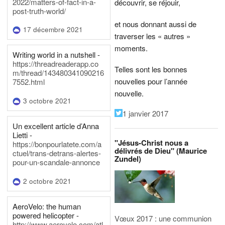
2022/matters-of-fact-in-a-
découvrir, se réjouir,
post-truth-world/
et nous donnant aussi de
17 décembre 2021
traverser les « autres »
moments.
Writing world in a nutshell -
https://threadreaderapp.co
Telles sont les bonnes
m/thread/143480341090216
nouvelles pour l’année
7552.html
nouvelle.
3 octobre 2021
1 janvier 2017
Un excellent article d’Anna
Lietti -
"Jésus-Christ nous a
https://bonpourlatete.com/a
délivrés de Dieu" (Maurice
ctuel/trans-detrans-alertes-
Zundel)
pour-un-scandale-annonce
2 octobre 2021
AeroVelo: the human
powered helicopter -
Vœux 2017 : une communion
http://www.aerovelo.com/atl