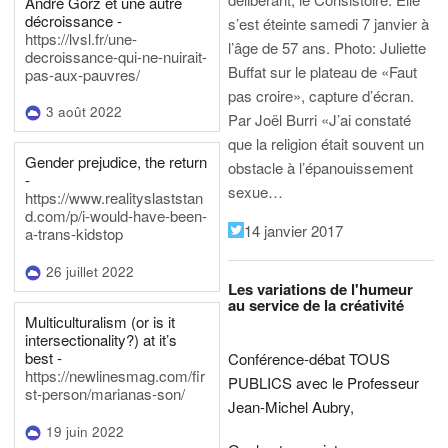
André Gorz et une autre
décroissance -
s’est éteinte samedi 7 janvier à
https://lvsl.fr/une-
l’âge de 57 ans.
Photo: Juliette
decroissance-qui-ne-nuirait-
Buffat sur le plateau de «Faut
pas-aux-pauvres/
pas croire», capture d’écran.
3 août 2022
Par Joël Burri
«J’ai constaté
que la religion était souvent un
Gender prejudice, the return
obstacle à l’épanouissement
-
sexue…
https://www.realityslaststan
d.com/p/i-would-have-been-
14 janvier 2017
a-trans-kidstop
26 juillet 2022
Les variations de l'humeur
au service de la créativité
Multiculturalism (or is it
intersectionality?) at it’s
best -
Conférence-débat TOUS
https://newlinesmag.com/fir
PUBLICS avec le Professeur
st-person/marianas-son/
Jean-Michel Aubry,
19 juin 2022