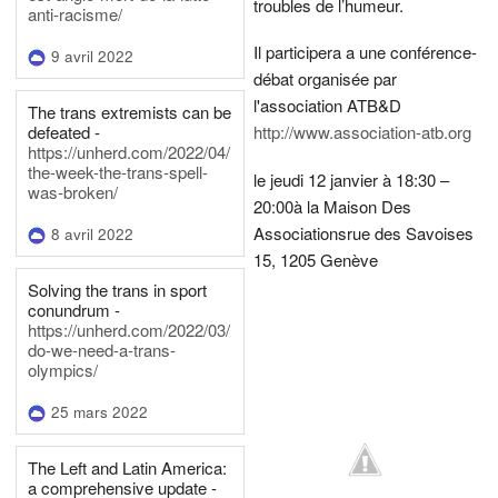
troubles de l’humeur.
anti-racisme/
Il participera a une conférence-
9 avril 2022
débat organisée par
l'association ATB&D
The trans extremists can be
defeated -
http://www.association-atb.org
https://unherd.com/2022/04/
the-week-the-trans-spell-
le jeudi 12 janvier à 18:30 –
was-broken/
20:00
à la Maison Des
Associations
rue des Savoises
8 avril 2022
15, 1205 Genève
Solving the trans in sport
conundrum -
https://unherd.com/2022/03/
do-we-need-a-trans-
olympics/
25 mars 2022
The Left and Latin America:
a comprehensive update -