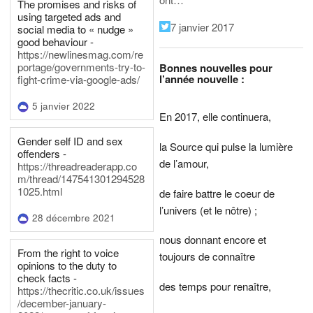
The promises and risks of
using targeted ads and
7 janvier 2017
social media to « nudge »
good behaviour -
https://newlinesmag.com/re
portage/governments-try-to-
Bonnes nouvelles pour
l’année nouvelle :
fight-crime-via-google-ads/
5 janvier 2022
En 2017, elle continuera,
Gender self ID and sex
la Source qui pulse la lumière
offenders -
de l’amour,
https://threadreaderapp.co
m/thread/147541301294528
1025.html
de faire battre le coeur de
l’univers (et le nôtre) ;
28 décembre 2021
nous donnant encore et
From the right to voice
toujours de connaître
opinions to the duty to
check facts -
des temps pour renaître,
https://thecritic.co.uk/issues
/december-january-