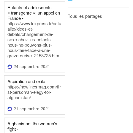
Enfants et adolescents
« transgenre »: un appel en
Tous les partages
France -
https://www.lexpress.fr/actu
alite/idees-et-
debats/changement-de-
sexe-chez-les-enfants-
nous-ne-pouvons-plus-
nous-taire-face-a-une-
grave-derive_2158725.html
24 septembre 2021
Aspiration and exile -
https://newlinesmag.com/fir
st-person/an-elegy-for-
afghanistan/
21 septembre 2021
Afghanistan: the women’s
fight -