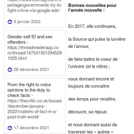
portage/governments-try-to-
Bonnes nouvelles pour
l’année nouvelle :
fight-crime-via-google-ads/
5 janvier 2022
En 2017, elle continuera,
Gender self ID and sex
la Source qui pulse la lumière
offenders -
de l’amour,
https://threadreaderapp.co
m/thread/147541301294528
1025.html
de faire battre le coeur de
l’univers (et le nôtre) ;
28 décembre 2021
nous donnant encore et
From the right to voice
toujours de connaître
opinions to the duty to
check facts -
des temps pour renaître,
https://thecritic.co.uk/issues
/december-january-
2022/matters-of-fact-in-a-
découvrir, se réjouir,
post-truth-world/
et nous donnant aussi de
17 décembre 2021
traverser les « autres »