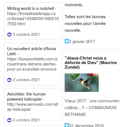
moments.
Writing world in a nutshell -
https://threadreaderapp.co
Telles sont les bonnes
m/thread/143480341090216
nouvelles pour l’année
7552.html
nouvelle.
3 octobre 2021
1 janvier 2017
Un excellent article d’Anna
Lietti -
"Jésus-Christ nous a
https://bonpourlatete.com/a
délivrés de Dieu" (Maurice
ctuel/trans-detrans-alertes-
Zundel)
pour-un-scandale-annonce
2 octobre 2021
AeroVelo: the human
powered helicopter -
Vœux 2017 : une communion
http://www.aerovelo.com/atl
colibris…!! – COMMUNION
as-helicopter
BÉTHANIE
2 octobre 2021
31 décembre 2016