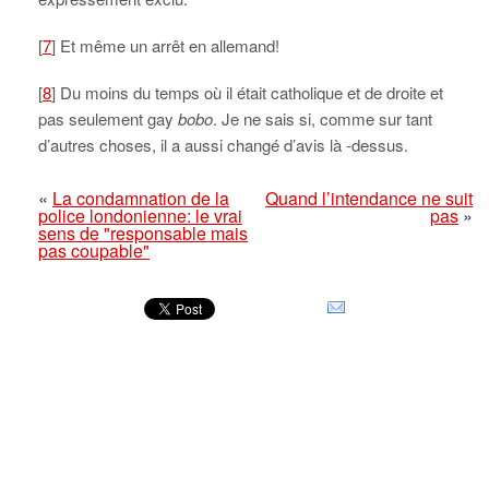
[
7
] Et même un arrêt en allemand!
[
8
] Du moins du temps où il était catholique et de droite et
pas seulement gay
bobo
. Je ne sais si, comme sur tant
d’autres choses, il a aussi changé d’avis là -dessus.
«
La condamnation de la
Quand l’intendance ne suit
police londonienne: le vrai
pas
»
sens de "responsable mais
pas coupable"