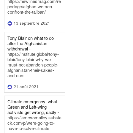
https://newlinesmag.com/re
portage/afghan-women-
confront-the-taliban/
13 septembre 2021
Tony Blair on what to do
after the Afghanistan
withdrawal -
https://institute.global/tony-
blair/tony-blair-why-we-
must-not-abandon-people-
afghanistan-their-sakes-
and-ours
21 août 2021
Climate emergency: what
Green and Left-wing
activists get wrong, sadly -
https://jamesomalley.substa
ck.com/p/were-going-to-
have-to-solve-climate