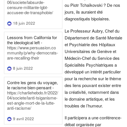
06/societe/labsurde-
ou Piotr Tchaïkovski ? De nos
censure-militante-lgbt-
jours, ils auraient été
accusee-de-transphobie/
diagnostiqués bipolaires.
18 juin 2022
Le Professeur Aubry, Chef du
Lessons from California for
Département de Santé Mentale
the ideological left -
et Psychiatrie des Hôpitaux
https://www.persuasion.co
Universitaires de Genève et
mmunity/p/why-democrats-
are-recalling-their
Médecin-Chef du Service des
Spécialités Psychiatriques a
8 juin 2022
développé un intérêt particulier
pour la recherche sur le thème
Contre les gens du voyage,
des liens pouvant exister entre
le racisme bien-pensant -
la créativité, notamment dans
https://charliehebdo.fr/2022/
04/societe/lanti-tsiganisme-
le domaine artistique, et les
est-angle-mort-de-la-lutte-
troubles de l’humeur.
anti-racisme/
Il participera a une conférence-
9 avril 2022
débat organisée par