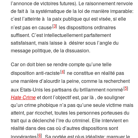
l’annonce de victoires futures). Le raisonnement renvoie
de fait à la systématique de la loi de manière imparable:
c’est l’atteinte à la paix publique qui est visée, si elle
[
3
]
n’est pas en cause
les dispositions ordinaires
suffisent. C’est intellectuellement parfaitement
satisfaisant, mais laisse à désirer sous l’angle du
message politique, de la dissuasion.
Car on doit bien se rendre compte qu’une telle
[
4
]
disposition anti-raciste
ne constitue en réalité pas
une manière d’alourdir la peine, comme la recherchent
[
5
]
aux Etats-Unis les partisans du brillamment nommé
Hate Crime
et dont l’objectif est, par là , de souligner
qu’un crime phobique n’a pas qu’une seule victime mais
atteint, par ricochet, toutes les personnes porteuses du
trait qui a déclenché l’ire du criminel. Elle intervient en
réalité dans des cas où d’autres dispositions sont
[
6
]
inopérantes
. Sa portée est plus idéaliste: marquer le