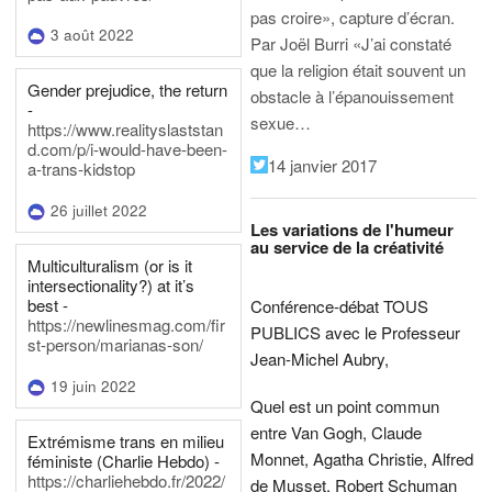
pas croire», capture d’écran.
3 août 2022
Par Joël Burri
«J’ai constaté
que la religion était souvent un
Gender prejudice, the return
obstacle à l’épanouissement
-
sexue…
https://www.realityslaststan
d.com/p/i-would-have-been-
14 janvier 2017
a-trans-kidstop
26 juillet 2022
Les variations de l'humeur
au service de la créativité
Multiculturalism (or is it
intersectionality?) at it’s
best -
Conférence-débat TOUS
https://newlinesmag.com/fir
PUBLICS avec le Professeur
st-person/marianas-son/
Jean-Michel Aubry,
19 juin 2022
Quel est un point commun
entre Van Gogh, Claude
Extrémisme trans en milieu
Monnet, Agatha Christie, Alfred
féministe (Charlie Hebdo) -
https://charliehebdo.fr/2022/
de Musset, Robert Schuman