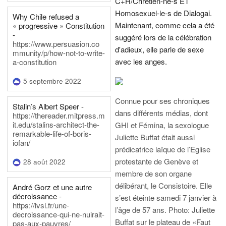
C+H/Chrétien-ne-s ET
Homosexuel-le-s de Dialogai.
Why Chile refused a
Maintenant, comme cela a été
« progressive » Constitution
-
suggéré lors de la célébration
https://www.persuasion.co
d'adieux, elle parle de sexe
mmunity/p/how-not-to-write-
avec les anges.
a-constitution
5 septembre 2022
Connue pour ses chroniques
Stalin’s Albert Speer -
dans différents médias, dont
https://thereader.mitpress.m
it.edu/stalins-architect-the-
GHI et Fémina, la sexologue
remarkable-life-of-boris-
Juliette Buffat était aussi
iofan/
prédicatrice laïque de l’Eglise
protestante de Genève et
28 août 2022
membre de son organe
délibérant, le Consistoire. Elle
André Gorz et une autre
décroissance -
s’est éteinte samedi 7 janvier à
https://lvsl.fr/une-
l’âge de 57 ans.
Photo: Juliette
decroissance-qui-ne-nuirait-
Buffat sur le plateau de «Faut
pas-aux-pauvres/