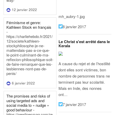
way/
12 janvier 2022
mh_aubry-1.jpg
Féminisme et genre:
8 janvier 2017
Kathleen Stock en français
-
https://charliehebdo.fr/2021/
12/societe/kathleen-
Le Christ s'est arrêté dans le
Kerala
stockphilosophe-je-ne-
mattendais-pas-a-ce-que-
le-point-culminant-de-ma-
reflexion-philosophique-soit-
A cause du rejet et de l’hostilité
de-faire-remarquer-que-les-
lesbiennes-nont-pas-de-
dont elles sont victimes, bon
penis/
nombre de personnes trans ne
terminent pas leur scolarité.
6 janvier 2022
Mais en Inde, des nonnes
ont…
The promises and risks of
using targeted ads and
7 janvier 2017
social media to « nudge »
good behaviour -
https://newlinesmag.com/re