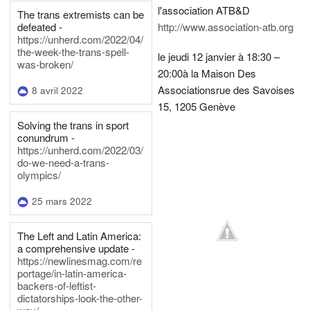
l'association ATB&D
The trans extremists can be
defeated -
http://www.association-atb.org
https://unherd.com/2022/04/
the-week-the-trans-spell-
le jeudi 12 janvier à 18:30 –
was-broken/
20:00
à la Maison Des
Associations
rue des Savoises
8 avril 2022
15, 1205 Genève
Solving the trans in sport
conundrum -
https://unherd.com/2022/03/
do-we-need-a-trans-
olympics/
25 mars 2022
The Left and Latin America:
a comprehensive update -
https://newlinesmag.com/re
portage/in-latin-america-
backers-of-leftist-
dictatorships-look-the-other-