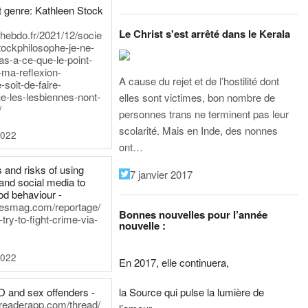
 genre: Kathleen Stock
Le Christ s'est arrêté dans le Kerala
iehebdo.fr/2021/12/socie
tockphilosophe-je-ne-
as-a-ce-que-le-point-
-ma-reflexion-
A cause du rejet et de l’hostilité dont
-soit-de-faire-
e-les-lesbiennes-nont-
elles sont victimes, bon nombre de
/
personnes trans ne terminent pas leur
scolarité. Mais en Inde, des nonnes
2022
ont…
 and risks of using
7 janvier 2017
and social media to
od behaviour -
inesmag.com/reportage/
Bonnes nouvelles pour l’année
ry-to-fight-crime-via-
nouvelle :
2022
En 2017, elle continuera,
la Source qui pulse la lumière de
D and sex offenders -
dreaderapp.com/thread/