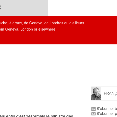
x
auche, à droite, de Genève, de Londres ou d'ailleurs
, from Geneva, London or elsewhere
FRANÇ
S'abonner à
S'abonner p
 Mais enfin c’est désormais le ministre des