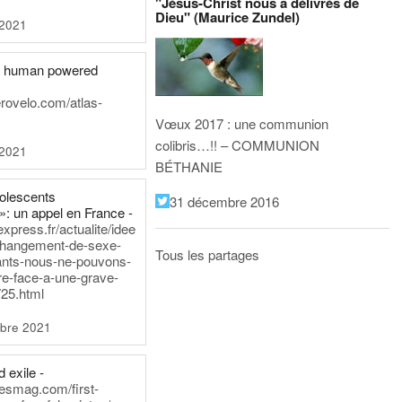
"Jésus-Christ nous a délivrés de
Dieu" (Maurice Zundel)
 2021
he human powered
erovelo.com/atlas-
Vœux 2017 : une communion
colibris…!! – COMMUNION
 2021
BÉTHANIE
dolescents
31 décembre 2016
»: un appel en France -
express.fr/actualite/idee
changement-de-sexe-
Tous les partages
ants-nous-ne-pouvons-
re-face-a-une-grave-
25.html
bre 2021
 exile -
nesmag.com/first-