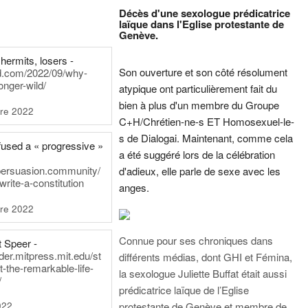
Décès d'une sexologue prédicatrice
laïque dans l'Eglise protestante de
Genève.
hermits, losers -
Son ouverture et son côté résolument
rd.com/2022/09/why-
onger-wild/
atypique ont particulièrement fait du
bien à plus d'un membre du Groupe
re 2022
C+H/Chrétien-ne-s ET Homosexuel-le-
s de Dialogai. Maintenant, comme cela
fused a « progressive »
a été suggéré lors de la célébration
persuasion.community/
d'adieux, elle parle de sexe avec les
write-a-constitution
anges.
re 2022
Connue pour ses chroniques dans
t Speer -
ader.mitpress.mit.edu/st
différents médias, dont GHI et Fémina,
t-the-remarkable-life-
la sexologue Juliette Buffat était aussi
/
prédicatrice laïque de l’Eglise
022
protestante de Genève et membre de