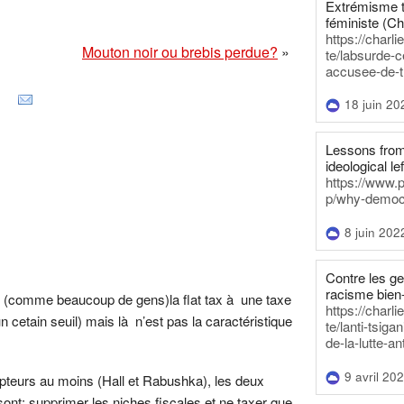
Extrémisme t
féministe (Ch
https://charl
Mouton noir ou brebis perdue?
»
te/labsurde-c
accusee-de-t
18 juin 20
Lessons from 
ideological lef
https://www.
p/why-democra
8 juin 202
Contre les g
racisme bien
r (comme beaucoup de gens)la flat tax à une taxe
https://charl
 cetain seuil) mais là n’est pas la caractéristique
te/lanti-tsig
de-la-lutte-an
9 avril 20
pteurs au moins (Hall et Rabushka), les deux
sont: supprimer les niches fiscales et ne taxer que