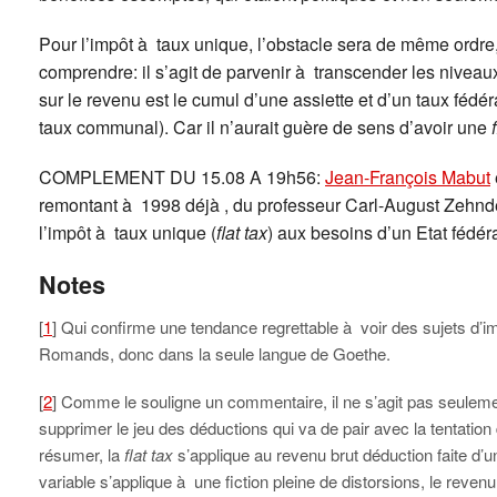
Pour l’impôt à taux unique, l’obstacle sera de même ordre, 
comprendre: il s’agit de parvenir à transcender les niveau
sur le revenu est le cumul d’une assiette et d’un taux fédér
taux communal). Car il n’aurait guère de sens d’avoir une
COMPLEMENT DU 15.08 A 19h56:
Jean-François Mabut
remontant à 1998 déjà , du professeur Carl-August Zehnd
l’impôt à taux unique (
flat tax
) aux besoins d’un Etat fédéra
Notes
[
1
] Qui confirme une tendance regrettable à voir des sujets d’im
Romands, donc dans la seule langue de Goethe.
[
2
] Comme le souligne un commentaire, il ne s’agit pas seulemen
supprimer le jeu des déductions qui va de pair avec la tentatio
résumer, la
flat tax
s’applique au revenu brut déduction faite d’un
variable s’applique à une fiction pleine de distorsions, le reve