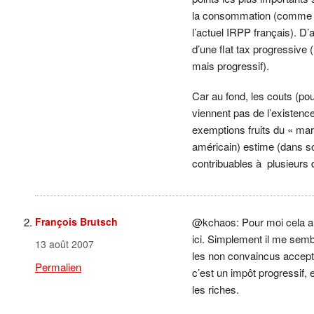
la consommation (comme l
l’actuel IRPP français). D’
d’une flat tax progressive
mais progressif).
Car au fond, les couts (po
viennent pas de l’existence
exemptions fruits du « ma
américain) estime (dans so
contribuables à plusieurs d
François Brutsch
@kchaos: Pour moi cela all
ici. Simplement il me semb
13 août 2007
les non convaincus accepte
Permalien
c’est un impôt progressif,
les riches.