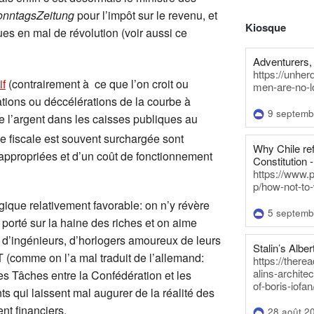
onntagsZeitung
pour l’impôt sur le revenu, et
Kiosque
es en mal de révolution (voir aussi ce
Adventurers, 
https://unhe
if
(contrairement à ce que l’on croit ou
men-are-no-l
ations ou déccélérations de la courbe à
9 septemb
 de l’argent dans les caisses publiques au
ue fiscale est souvent surchargée sont
Why Chile re
 appropriées et d’un coût de fonctionnement
Constitution -
https://www.
p/how-not-to-
ique relativement favorable: on n’y révère
5 septemb
p porté sur la haine des riches et on aime
ys d’ingénieurs, d’horlogers amoureux de leurs
Stalin’s Alber
 (comme on l’a mal traduit de l’allemand:
https://there
alins-architec
es Tâches entre la Confédération et les
of-boris-iofan
nts qui laissent mal augurer de la réalité des
nt financiers.
28 août 2