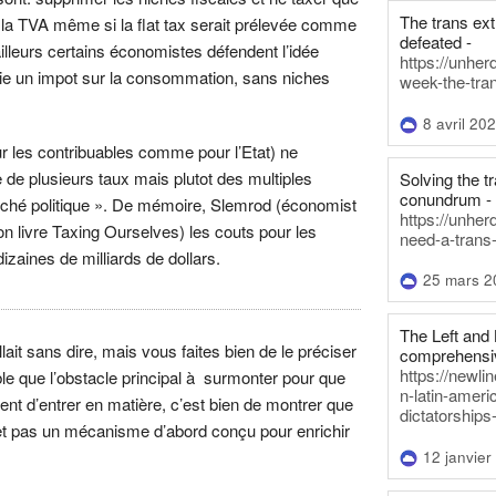
The trans ex
a TVA même si la flat tax serait prélevée comme
defeated -
ailleurs certains économistes défendent l’idée
https://unher
 (ie un impot sur la consommation, sans niches
week-the-tra
8 avril 20
ur les contribuables comme pour l’Etat) ne
 de plusieurs taux mais plutot des multiples
Solving the tr
conundrum -
rché politique ». De mémoire, Slemrod (économist
https://unhe
n livre Taxing Ourselves) les couts pour les
need-a-trans
izaines de milliards de dollars.
25 mars 2
The Left and 
ait sans dire, mais vous faites bien de le préciser
comprehensiv
https://newl
le que l’obstacle principal à surmonter pour que
n-latin-americ
nt d’entrer en matière, c’est bien de montrer que
dictatorships
 et pas un mécanisme d’abord conçu pour enrichir
12 janvier