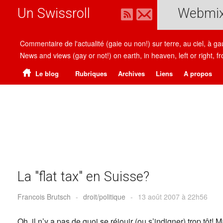
Un Swissroll
Webmi
Commentaire de l'actualité (gaie ou non!) sur terre, au ciel, à g
News and views (gay or not!) on earth, in heaven, left or right
Le blog
Rubriques
Archives
Liens
A propos
La "flat tax" en Suisse?
Francois Brutsch
-
droit/politique
-
13 août 2007 à 22h56
Oh, il n’y a pas de quoi se réjouir (ou s’indigner) trop tôt!