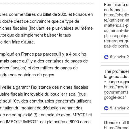
Féminisme et
en français -
 les commentaires du billet de 2005 et kchaos en
https://charl
te/kathleen-s
s doute c’est de convaincre que ce type de
mattendais-p
niches fiscales (incluant les plus-values au même
culminant-de
utot que de simplement baisser le taux
philosophique
remarquer-qu
rien faire d’autre.
pas-de-penis
pliqué en France pas parcequ’il y a 4 ou cinq
6 janvier 
, mais parce qu’il y a des centaines de pages de
iches fiscales) et des milliers de pages de
The promises
ndre ces centaines de pages.
targeted ads 
« nudge » go
https://newl
l veille a garantir l’existance des niches fiscales
governments-t
’usine fiscale incroyable du bouclier fiscal (que
google-ads/
é seul 10% des contribuables concernés utilisent
limitation du montant de déduction venant des
5 janvier 
xte de complexité (!) : on calcule avec IMPOT1 et
tion IMPOT2-IMPOT1 est plafonnée a 8000 euros.
Gender self I
https://threa