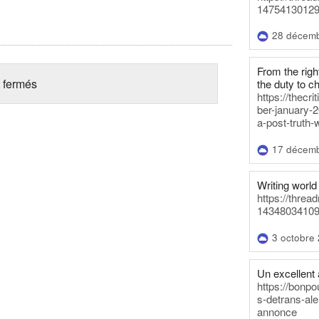
14754130129
28 décem
From the righ
 fermés
the duty to c
https://thecr
ber-january-2
a-post-truth-
17 décem
Writing world 
https://threa
14348034109
3 octobre
Un excellent a
https://bonpo
s-detrans-ale
annonce