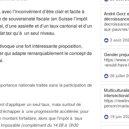
avec l’inconvénient d’être clair et facile à
André Gorz e
x de souveraineté fiscale (en Suisse l’impôt
décroissance
decroissance-
al, d’une assiette et d’un taux cantonal et d’un
aux-pauvres/
flat tax
qu’à un seul niveau.
3 août 20
évoque une fort intéressante proposition,
er qui adapte remarquablement le concept de
Gender prejud
https://www.r
l.
-would-have-
26 juillet 
portance nationale traités sans la participation de
Multiculturalis
intersectionali
https://newli
t d’appliquer un seul taux, mais surtout de
person/maria
n d’échapper à une progressivité accélérée: pour
19 juin 20
 montant forfaitaire, alors que l’impôt à taux
nu imposable
(complément du 14.08 à 0h30