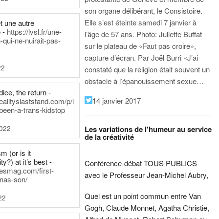
son organe délibérant, le Consistoire.
Elle s’est éteinte samedi 7 janvier à
t une autre
 -
https://lvsl.fr/une-
l’âge de 57 ans.
Photo: Juliette Buffat
qui-ne-nuirait-pas-
sur le plateau de «Faut pas croire»,
capture d’écran.
Par Joël Burri
«J’ai
22
constaté que la religion était souvent un
obstacle à l’épanouissement sexue…
ice, the return -
14 janvier 2017
ealityslaststand.com/p/i
been-a-trans-kidstop
2022
Les variations de l'humeur au service
de la créativité
m (or is it
ty?) at it’s best -
Conférence-débat TOUS PUBLICS
nesmag.com/first-
avec le Professeur Jean-Michel Aubry,
nas-son/
Quel est un point commun entre Van
22
Gogh, Claude Monnet, Agatha Christie,