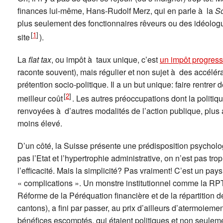
finances lui-même, Hans-Rudolf Merz, qui en parle à la
S
plus seulement des fonctionnaires rêveurs ou des idéologu
[
1
]
site
).
La
flat tax
, ou impôt à taux unique, c’est
un impôt progress
raconte souvent), mais régulier et non sujet à des accélér
prétention socio-politique. Il a un but unique: faire rentrer
[
2
]
meilleur coût
. Les autres préoccupations dont la politiq
renvoyées à d’autres modalités de l’action publique, plus
moins élevé.
D’un côté, la Suisse présente une prédisposition psycholog
pas l’Etat et l’hypertrophie administrative, on n’est pas tro
l’efficacité. Mais la simplicité? Pas vraiment! C’est un pa
« complications ». Un monstre institutionnel comme la RPT
Réforme de la Péréquation financière et de la répartition d
cantons), a fini par passer, au prix d’ailleurs d’atermoieme
bénéfices escomptés, qui étaient politiques et non seuleme