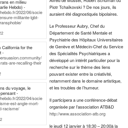
Alfred de Musset, Robert Schuman ou
rans en milieu
arlie Hebdo) -
Piotr Tchaïkovski ? De nos jours, ils
iehebdo.fr/2022/06/socie
auraient été diagnostiqués bipolaires.
ensure-militante-lgbt-
ransphobie/
Le Professeur Aubry, Chef du
Département de Santé Mentale et
22
Psychiatrie des Hôpitaux Universitaires
de Genève et Médecin-Chef du Service
California for the
t -
des Spécialités Psychiatriques a
persuasion.community/
développé un intérêt particulier pour la
ts-are-recalling-their
recherche sur le thème des liens
2
pouvant exister entre la créativité,
notamment dans le domaine artistique,
et les troubles de l’humeur.
ens du voyage, le
-pensant -
iehebdo.fr/2022/04/socie
Il participera a une conférence-débat
anisme-est-angle-mort-
organisée par l'association ATB&D
ti-racisme/
http://www.association-atb.org
22
le jeudi 12 janvier à 18:30 – 20:00
à la