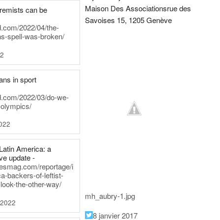
Maison Des Associations
rue des
tremists can be
Savoises 15, 1205 Genève
d.com/2022/04/the-
ns-spell-was-broken/
22
ans in sport
rd.com/2022/03/do-we-
-olympics/
022
Latin America: a
e update -
inesmag.com/reportage/i
a-backers-of-leftist-
-look-the-other-way/
mh_aubry-1.jpg
 2022
8 janvier 2017