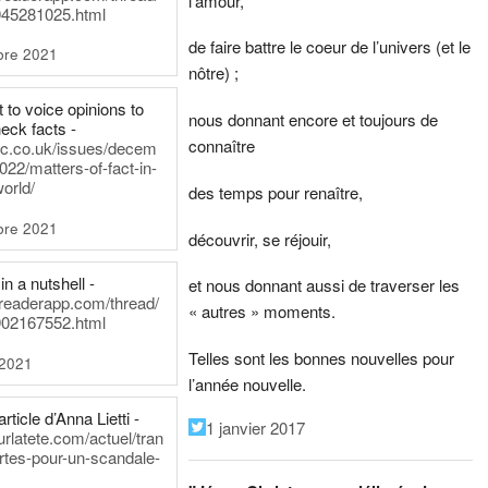
l’amour,
45281025.html
de faire battre le coeur de l’univers (et le
bre 2021
nôtre) ;
t to voice opinions to
nous donnant encore et toujours de
heck facts -
connaître
itic.co.uk/issues/decem
022/matters-of-fact-in-
world/
des temps pour renaître,
bre 2021
découvrir, se réjouir,
in a nutshell -
et nous donnant aussi de traverser les
dreaderapp.com/thread/
« autres » moments.
02167552.html
Telles sont les bonnes nouvelles pour
 2021
l’année nouvelle.
rticle d’Anna Lietti -
1 janvier 2017
urlatete.com/actuel/tran
rtes-pour-un-scandale-