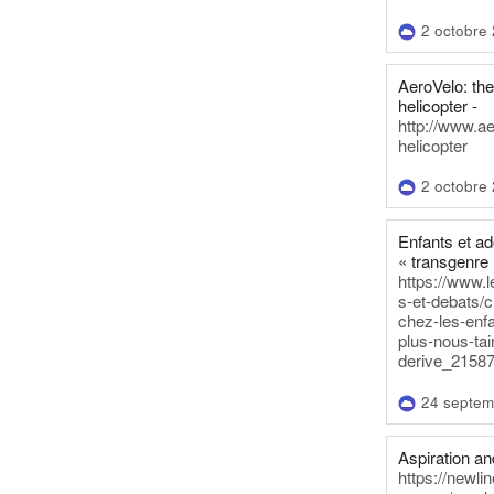
2 octobre
AeroVelo: t
helicopter -
http://www.a
helicopter
2 octobre
Enfants et a
« transgenre 
https://www.l
s-et-debats/
chez-les-enf
plus-nous-tai
derive_21587
24 septem
Aspiration and
https://newli