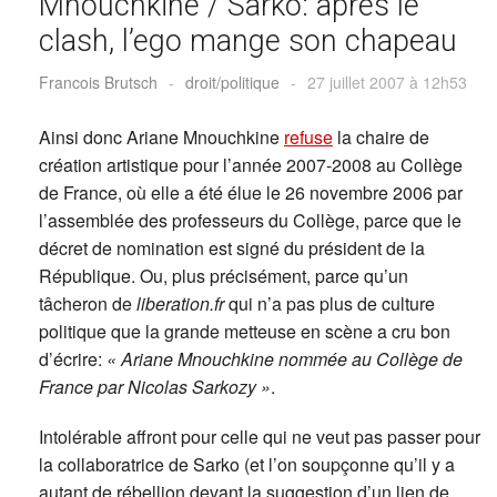
Mnouchkine / Sarko: après le
clash, l’ego mange son chapeau
Francois Brutsch
-
droit/politique
-
27 juillet 2007 à 12h53
Ainsi donc Ariane Mnouchkine
refuse
la chaire de
création artistique pour l’année 2007-2008 au Collège
de France, où elle a été élue le 26 novembre 2006 par
l’assemblée des professeurs du Collège, parce que le
décret de nomination est signé du président de la
République. Ou, plus précisément, parce qu’un
tâcheron de
liberation.fr
qui n’a pas plus de culture
politique que la grande metteuse en scène a cru bon
d’écrire:
« Ariane Mnouchkine nommée au Collège de
France par Nicolas Sarkozy »
.
Intolérable affront pour celle qui ne veut pas passer pour
la collaboratrice de Sarko (et l’on soupçonne qu’il y a
autant de rébellion devant la suggestion d’un lien de