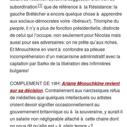
[
1
]
subordination
que de référence à la Résistance: la
gauche Brétécher a encore quelque chose à apprendre
aux sociaux-démocrates voire -libéraux!). Triomphe du
people
, il n’y a plus de fonction présidentielle, distincte
de celui qui l’occupe, non seulement pour Nicolas mais
aussi pour ses adversaires: on ne prête qu’aux riches.
Et Mnouchkine en vient à confondre sa piteuse
incompréhension d’un mécanisme administratif avec la
captation par Sarko de la libération des infirmières
bulgares!
COMPLEMENT DE 19H:
Ariane Mnouchkine revient
sur sa décision
. Contrairement aux narcissiques refus
de médailles que quelques intellectuels ou artistes
croient devoir signifier occasionnellement au
gouvernement britannique ou à la souveraine, y aurait-il
un salaire non négligeable attaché à cette chaire dont
on nous dit qu’elle est « à plein temps »?