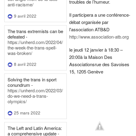
troubles de l’humeur.
anti-racisme/
Il participera a une conférence-
9 avril 2022
débat organisée par
l'association ATB&D
The trans extremists can be
defeated -
http://www.association-atb.org
https://unherd.com/2022/04/
the-week-the-trans-spell-
le jeudi 12 janvier à 18:30 –
was-broken/
20:00
à la Maison Des
Associations
rue des Savoises
8 avril 2022
15, 1205 Genève
Solving the trans in sport
conundrum -
https://unherd.com/2022/03/
do-we-need-a-trans-
olympics/
25 mars 2022
The Left and Latin America:
a comprehensive update -