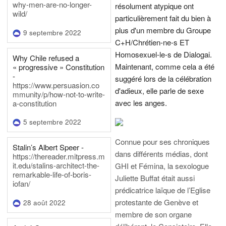
why-men-are-no-longer-
résolument atypique ont
wild/
particulièrement fait du bien à
plus d'un membre du Groupe
9 septembre 2022
C+H/Chrétien-ne-s ET
Homosexuel-le-s de Dialogai.
Why Chile refused a
Maintenant, comme cela a été
« progressive » Constitution
-
suggéré lors de la célébration
https://www.persuasion.co
d'adieux, elle parle de sexe
mmunity/p/how-not-to-write-
avec les anges.
a-constitution
5 septembre 2022
Connue pour ses chroniques
Stalin’s Albert Speer -
dans différents médias, dont
https://thereader.mitpress.m
it.edu/stalins-architect-the-
GHI et Fémina, la sexologue
remarkable-life-of-boris-
Juliette Buffat était aussi
iofan/
prédicatrice laïque de l’Eglise
protestante de Genève et
28 août 2022
membre de son organe