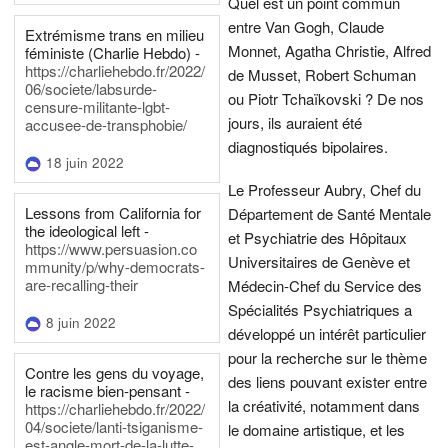
Quel est un point commun
entre Van Gogh, Claude
Extrémisme trans en milieu
Monnet, Agatha Christie, Alfred
féministe (Charlie Hebdo) -
https://charliehebdo.fr/2022/
de Musset, Robert Schuman
06/societe/labsurde-
ou Piotr Tchaïkovski ? De nos
censure-militante-lgbt-
jours, ils auraient été
accusee-de-transphobie/
diagnostiqués bipolaires.
18 juin 2022
Le Professeur Aubry, Chef du
Lessons from California for
Département de Santé Mentale
the ideological left -
et Psychiatrie des Hôpitaux
https://www.persuasion.co
Universitaires de Genève et
mmunity/p/why-democrats-
are-recalling-their
Médecin-Chef du Service des
Spécialités Psychiatriques a
8 juin 2022
développé un intérêt particulier
pour la recherche sur le thème
Contre les gens du voyage,
des liens pouvant exister entre
le racisme bien-pensant -
la créativité, notamment dans
https://charliehebdo.fr/2022/
04/societe/lanti-tsiganisme-
le domaine artistique, et les
est-angle-mort-de-la-lutte-