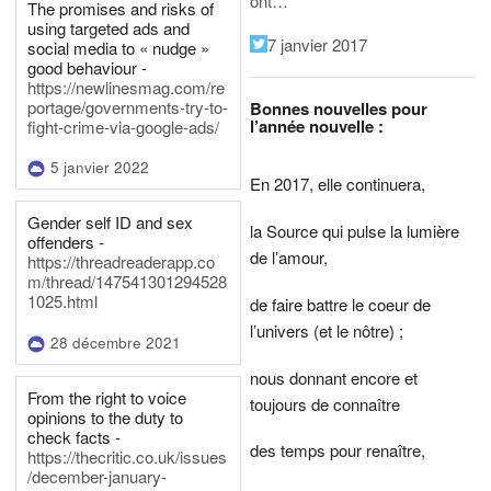
ont…
The promises and risks of
using targeted ads and
7 janvier 2017
social media to « nudge »
good behaviour -
https://newlinesmag.com/re
portage/governments-try-to-
Bonnes nouvelles pour
l’année nouvelle :
fight-crime-via-google-ads/
5 janvier 2022
En 2017, elle continuera,
Gender self ID and sex
la Source qui pulse la lumière
offenders -
de l’amour,
https://threadreaderapp.co
m/thread/147541301294528
1025.html
de faire battre le coeur de
l’univers (et le nôtre) ;
28 décembre 2021
nous donnant encore et
From the right to voice
toujours de connaître
opinions to the duty to
check facts -
des temps pour renaître,
https://thecritic.co.uk/issues
/december-january-