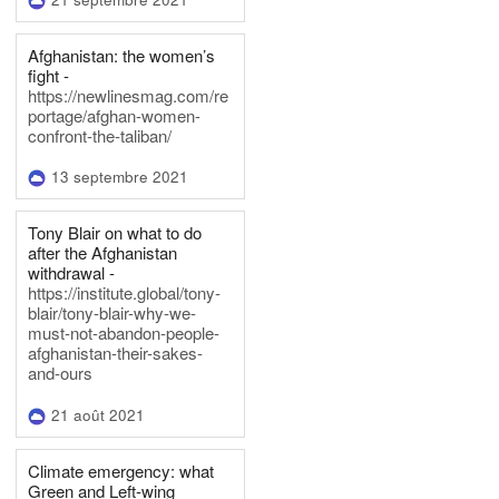
Afghanistan: the women’s
fight -
https://newlinesmag.com/re
portage/afghan-women-
confront-the-taliban/
13 septembre 2021
Tony Blair on what to do
after the Afghanistan
withdrawal -
https://institute.global/tony-
blair/tony-blair-why-we-
must-not-abandon-people-
afghanistan-their-sakes-
and-ours
21 août 2021
Climate emergency: what
Green and Left-wing