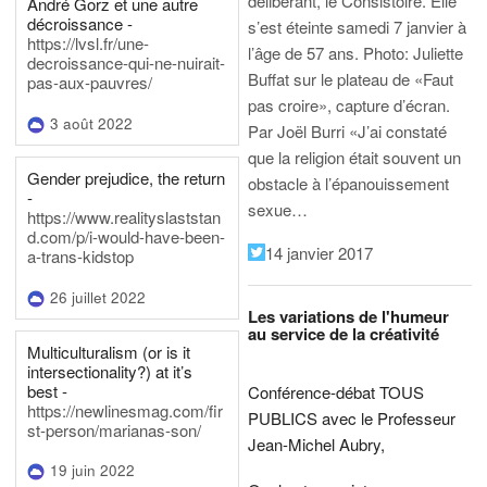
délibérant, le Consistoire. Elle
André Gorz et une autre
décroissance -
s’est éteinte samedi 7 janvier à
https://lvsl.fr/une-
l’âge de 57 ans.
Photo: Juliette
decroissance-qui-ne-nuirait-
Buffat sur le plateau de «Faut
pas-aux-pauvres/
pas croire», capture d’écran.
3 août 2022
Par Joël Burri
«J’ai constaté
que la religion était souvent un
Gender prejudice, the return
obstacle à l’épanouissement
-
sexue…
https://www.realityslaststan
d.com/p/i-would-have-been-
14 janvier 2017
a-trans-kidstop
26 juillet 2022
Les variations de l'humeur
au service de la créativité
Multiculturalism (or is it
intersectionality?) at it’s
best -
Conférence-débat TOUS
https://newlinesmag.com/fir
PUBLICS avec le Professeur
st-person/marianas-son/
Jean-Michel Aubry,
19 juin 2022