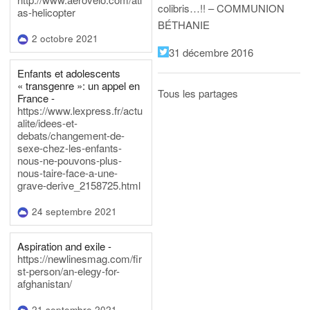
colibris…!! – COMMUNION
as-helicopter
BÉTHANIE
2 octobre 2021
31 décembre 2016
Enfants et adolescents
« transgenre »: un appel en
Tous les partages
France -
https://www.lexpress.fr/actu
alite/idees-et-
debats/changement-de-
sexe-chez-les-enfants-
nous-ne-pouvons-plus-
nous-taire-face-a-une-
grave-derive_2158725.html
24 septembre 2021
Aspiration and exile -
https://newlinesmag.com/fir
st-person/an-elegy-for-
afghanistan/
21 septembre 2021