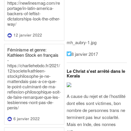
https://newlinesmag.com/re
portage/in-latin-america-
backers-of-leftist-
dictatorships-look-the-other-
way/
12 janvier 2022
mh_aubry-1.jpg
Féminisme et genre:
8 janvier 2017
Kathleen Stock en français
-
https://charliehebdo.fr/2021/
12/societe/kathleen-
Le Christ s'est arrêté dans le
Kerala
stockphilosophe-je-ne-
mattendais-pas-a-ce-que-
le-point-culminant-de-ma-
reflexion-philosophique-soit-
A cause du rejet et de l’hostilité
de-faire-remarquer-que-les-
lesbiennes-nont-pas-de-
dont elles sont victimes, bon
penis/
nombre de personnes trans ne
terminent pas leur scolarité.
6 janvier 2022
Mais en Inde, des nonnes