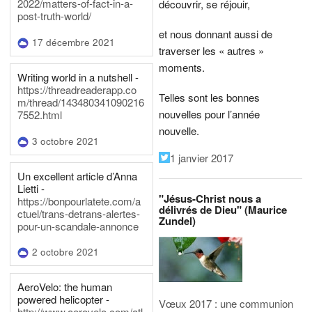
2022/matters-of-fact-in-a-
découvrir, se réjouir,
post-truth-world/
et nous donnant aussi de
17 décembre 2021
traverser les « autres »
moments.
Writing world in a nutshell -
https://threadreaderapp.co
Telles sont les bonnes
m/thread/143480341090216
nouvelles pour l’année
7552.html
nouvelle.
3 octobre 2021
1 janvier 2017
Un excellent article d’Anna
Lietti -
"Jésus-Christ nous a
https://bonpourlatete.com/a
délivrés de Dieu" (Maurice
ctuel/trans-detrans-alertes-
Zundel)
pour-un-scandale-annonce
2 octobre 2021
AeroVelo: the human
powered helicopter -
Vœux 2017 : une communion
http://www.aerovelo.com/atl