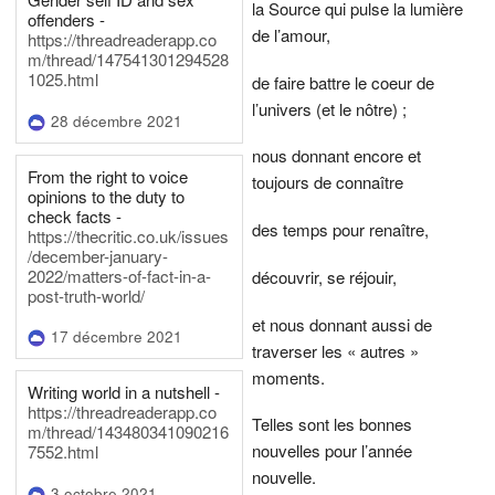
la Source qui pulse la lumière
offenders -
de l’amour,
https://threadreaderapp.co
m/thread/147541301294528
1025.html
de faire battre le coeur de
l’univers (et le nôtre) ;
28 décembre 2021
nous donnant encore et
From the right to voice
toujours de connaître
opinions to the duty to
check facts -
des temps pour renaître,
https://thecritic.co.uk/issues
/december-january-
2022/matters-of-fact-in-a-
découvrir, se réjouir,
post-truth-world/
et nous donnant aussi de
17 décembre 2021
traverser les « autres »
moments.
Writing world in a nutshell -
https://threadreaderapp.co
Telles sont les bonnes
m/thread/143480341090216
nouvelles pour l’année
7552.html
nouvelle.
3 octobre 2021