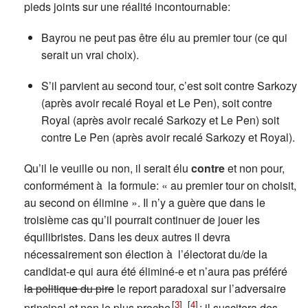
pieds joints sur une réalité incontournable:
Bayrou ne peut pas être élu au premier tour (ce qui
serait un vrai choix).
S’il parvient au second tour, c’est soit contre Sarkozy
(après avoir recalé Royal et Le Pen), soit contre
Royal (après avoir recalé Sarkozy et Le Pen) soit
contre Le Pen (après avoir recalé Sarkozy et Royal).
Qu’il le veuille ou non, il serait élu
contre
et non pour,
conformément à la formule: « au premier tour on choisit,
au second on élimine ». Il n’y a guère que dans le
troisième cas qu’il pourrait continuer de jouer les
équilibristes. Dans les deux autres il devra
nécessairement son élection à l’électorat du/de la
candidat-e qui aura été éliminé-e et n’aura pas préféré
la politique du pire
le report paradoxal sur l’adversaire
[
3
]
[
4
]
principal et non le plus proche
; il suscitera des