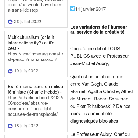
d.com/p/i-would-have-been-
14 janvier 2017
a-trans-kidstop
26 juillet 2022
Les variations de l'humeur
au service de la créativité
Multiculturalism (or is it
intersectionality?) at it’s
best -
Conférence-débat TOUS
https://newlinesmag.com/fir
PUBLICS avec le Professeur
st-person/marianas-son/
Jean-Michel Aubry,
19 juin 2022
Quel est un point commun
entre Van Gogh, Claude
Extrémisme trans en milieu
Monnet, Agatha Christie, Alfred
féministe (Charlie Hebdo) -
https://charliehebdo.fr/2022/
de Musset, Robert Schuman
06/societe/labsurde-
ou Piotr Tchaïkovski ? De nos
censure-militante-lgbt-
jours, ils auraient été
accusee-de-transphobie/
diagnostiqués bipolaires.
18 juin 2022
Le Professeur Aubry, Chef du