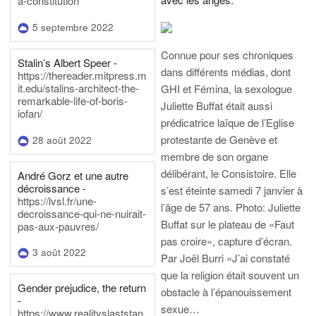
a-constitution
5 septembre 2022
Connue pour ses chroniques
Stalin’s Albert Speer -
dans différents médias, dont
https://thereader.mitpress.m
it.edu/stalins-architect-the-
GHI et Fémina, la sexologue
remarkable-life-of-boris-
Juliette Buffat était aussi
iofan/
prédicatrice laïque de l’Eglise
protestante de Genève et
28 août 2022
membre de son organe
délibérant, le Consistoire. Elle
André Gorz et une autre
décroissance -
s’est éteinte samedi 7 janvier à
https://lvsl.fr/une-
l’âge de 57 ans.
Photo: Juliette
decroissance-qui-ne-nuirait-
Buffat sur le plateau de «Faut
pas-aux-pauvres/
pas croire», capture d’écran.
3 août 2022
Par Joël Burri
«J’ai constaté
que la religion était souvent un
Gender prejudice, the return
obstacle à l’épanouissement
-
sexue…
https://www.realityslaststan