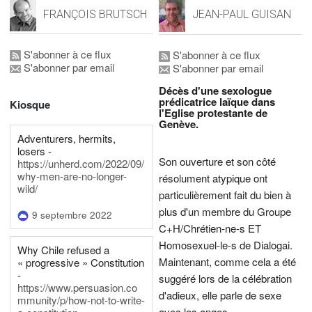
FRANÇOIS BRUTSCH
JEAN-PAUL GUISAN
S'abonner à ce flux
S'abonner à ce flux
S'abonner par email
S'abonner par email
Décès d'une sexologue
prédicatrice laïque dans
Kiosque
l'Eglise protestante de
Genève.
Adventurers, hermits,
losers -
Son ouverture et son côté
https://unherd.com/2022/09/
why-men-are-no-longer-
résolument atypique ont
wild/
particulièrement fait du bien à
plus d'un membre du Groupe
9 septembre 2022
C+H/Chrétien-ne-s ET
Homosexuel-le-s de Dialogai.
Why Chile refused a
Maintenant, comme cela a été
« progressive » Constitution
-
suggéré lors de la célébration
https://www.persuasion.co
d'adieux, elle parle de sexe
mmunity/p/how-not-to-write-
avec les anges.