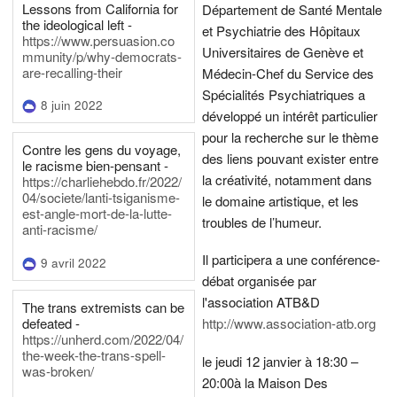
Lessons from California for
Département de Santé Mentale
the ideological left -
et Psychiatrie des Hôpitaux
https://www.persuasion.co
Universitaires de Genève et
mmunity/p/why-democrats-
are-recalling-their
Médecin-Chef du Service des
Spécialités Psychiatriques a
8 juin 2022
développé un intérêt particulier
pour la recherche sur le thème
Contre les gens du voyage,
des liens pouvant exister entre
le racisme bien-pensant -
la créativité, notamment dans
https://charliehebdo.fr/2022/
04/societe/lanti-tsiganisme-
le domaine artistique, et les
est-angle-mort-de-la-lutte-
troubles de l’humeur.
anti-racisme/
Il participera a une conférence-
9 avril 2022
débat organisée par
l'association ATB&D
The trans extremists can be
defeated -
http://www.association-atb.org
https://unherd.com/2022/04/
the-week-the-trans-spell-
le jeudi 12 janvier à 18:30 –
was-broken/
20:00
à la Maison Des