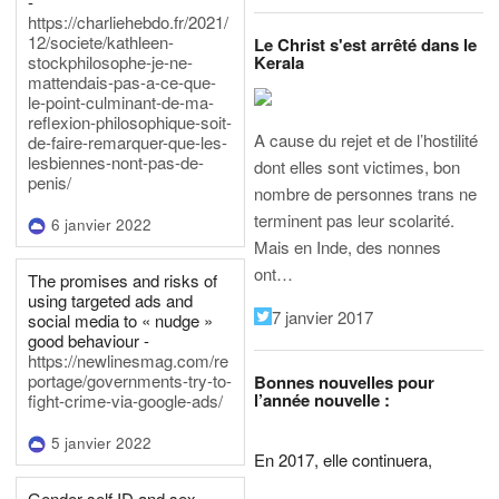
-
https://charliehebdo.fr/2021/
12/societe/kathleen-
Le Christ s'est arrêté dans le
Kerala
stockphilosophe-je-ne-
mattendais-pas-a-ce-que-
le-point-culminant-de-ma-
reflexion-philosophique-soit-
A cause du rejet et de l’hostilité
de-faire-remarquer-que-les-
lesbiennes-nont-pas-de-
dont elles sont victimes, bon
penis/
nombre de personnes trans ne
terminent pas leur scolarité.
6 janvier 2022
Mais en Inde, des nonnes
ont…
The promises and risks of
using targeted ads and
7 janvier 2017
social media to « nudge »
good behaviour -
https://newlinesmag.com/re
portage/governments-try-to-
Bonnes nouvelles pour
l’année nouvelle :
fight-crime-via-google-ads/
5 janvier 2022
En 2017, elle continuera,
Gender self ID and sex