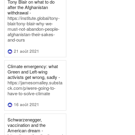
Tony Blair on what to do
after the Afghanistan
withdrawal -
https://institute.global/tony-
blair/tony-blair-why-we-
must-not-abandon-people-
afghanistan-their-sakes-
and-ours
21 août 2021
Climate emergency: what
Green and Left-wing
activists get wrong, sadly -
https://jamesomalley.substa
ck.com/p/were-going-to-
have-to-solve-climate
16 août 2021
Schwarzenegger,
vaccination and the
American dream -