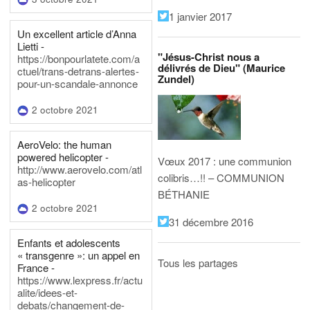
1 janvier 2017
Un excellent article d’Anna
Lietti -
"Jésus-Christ nous a
https://bonpourlatete.com/a
délivrés de Dieu" (Maurice
ctuel/trans-detrans-alertes-
Zundel)
pour-un-scandale-annonce
2 octobre 2021
AeroVelo: the human
powered helicopter -
Vœux 2017 : une communion
http://www.aerovelo.com/atl
colibris…!! – COMMUNION
as-helicopter
BÉTHANIE
2 octobre 2021
31 décembre 2016
Enfants et adolescents
« transgenre »: un appel en
Tous les partages
France -
https://www.lexpress.fr/actu
alite/idees-et-
debats/changement-de-