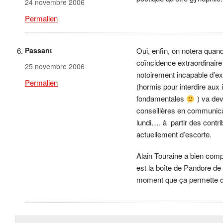
24 novembre 2006
Permalien
Passant
Oui, enfin, on notera qua
coïncidence extraordinai
25 novembre 2006
notoirement incapable d’ex
Permalien
(hormis pour interdire aux 
fondamentales
) va devo
conseillères en communicati
lundi…. à partir des contri
actuellement d’escorte.
Alain Touraine a bien compr
est la boîte de Pandore de l
moment que ça permette de