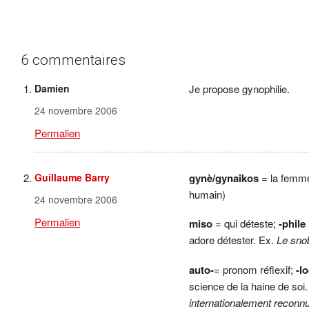
6 commentaires
Damien
Je propose gynophilie.
24 novembre 2006
Permalien
Guillaume Barry
gynè/gynaikos
= la femme
humain)
24 novembre 2006
Permalien
miso
= qui déteste;
-phile
adore détester. Ex.
Le sno
auto-
= pronom réflexif;
-l
science de la haine de soi
internationalement reconnu