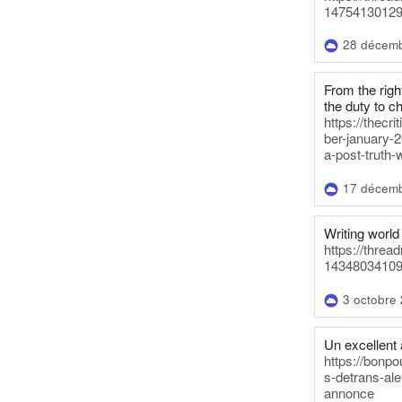
14754130129
28 décem
From the righ
the duty to c
https://thecr
ber-january-2
a-post-truth-
17 décem
Writing world 
https://threa
14348034109
3 octobre
Un excellent a
https://bonpo
s-detrans-ale
annonce