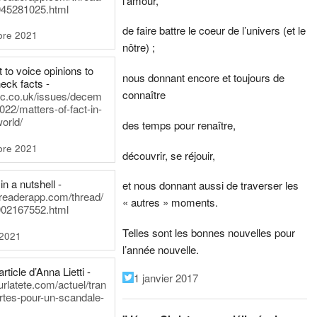
l’amour,
45281025.html
de faire battre le coeur de l’univers (et le
bre 2021
nôtre) ;
t to voice opinions to
nous donnant encore et toujours de
heck facts -
connaître
itic.co.uk/issues/decem
022/matters-of-fact-in-
world/
des temps pour renaître,
bre 2021
découvrir, se réjouir,
in a nutshell -
et nous donnant aussi de traverser les
dreaderapp.com/thread/
« autres » moments.
02167552.html
Telles sont les bonnes nouvelles pour
 2021
l’année nouvelle.
rticle d’Anna Lietti -
1 janvier 2017
urlatete.com/actuel/tran
rtes-pour-un-scandale-