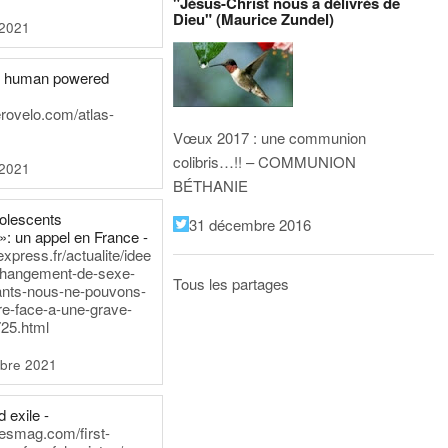
"Jésus-Christ nous a délivrés de
Dieu" (Maurice Zundel)
 2021
he human powered
erovelo.com/atlas-
Vœux 2017 : une communion
colibris…!! – COMMUNION
 2021
BÉTHANIE
dolescents
31 décembre 2016
»: un appel en France -
express.fr/actualite/idee
changement-de-sexe-
Tous les partages
ants-nous-ne-pouvons-
re-face-a-une-grave-
25.html
bre 2021
 exile -
nesmag.com/first-