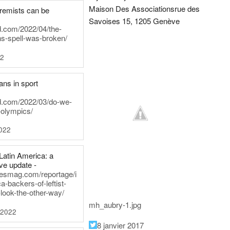
Maison Des Associations
rue des
tremists can be
Savoises 15, 1205 Genève
d.com/2022/04/the-
ns-spell-was-broken/
22
ans in sport
rd.com/2022/03/do-we-
-olympics/
022
Latin America: a
e update -
inesmag.com/reportage/i
a-backers-of-leftist-
-look-the-other-way/
mh_aubry-1.jpg
 2022
8 janvier 2017