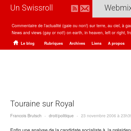
Un Swissroll
Webmi
Commentaire de l'actualité (gaie ou non!) sur terre, au ciel, à g
News and views (gay or not!) on earth, in heaven, left or right
Le blog
Rubriques
Archives
Liens
A propos
Touraine sur Royal
Francois Brutsch
-
droit/politique
-
23 novembre 2006 à 23h3
Enfin une analyse de la candidate socialiste à la préside