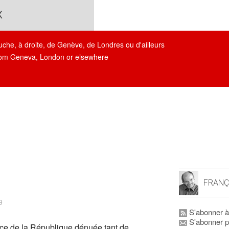
x
auche, à droite, de Genève, de Londres ou d'ailleurs
, from Geneva, London or elsewhere
FRANÇ
9
S'abonner à
S'abonner p
nce de la République dénuée tant de