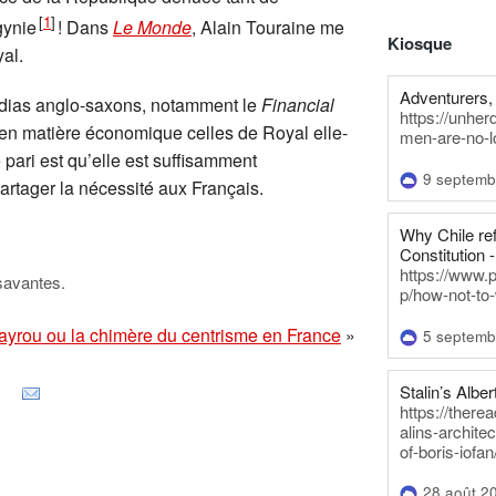
[
1
]
gynie
! Dans
Le Monde
, Alain Touraine me
Kiosque
al.
Adventurers, 
s médias anglo-saxons, notamment le
Financial
https://unhe
s en matière économique celles de Royal elle-
men-are-no-l
 pari est qu’elle est suffisamment
9 septemb
 partager la nécessité aux Français.
Why Chile re
Constitution -
https://www.
savantes.
p/how-not-to-
ayrou ou la chimère du centrisme en France
»
5 septemb
Stalin’s Alber
https://there
alins-architec
of-boris-iofan
28 août 2