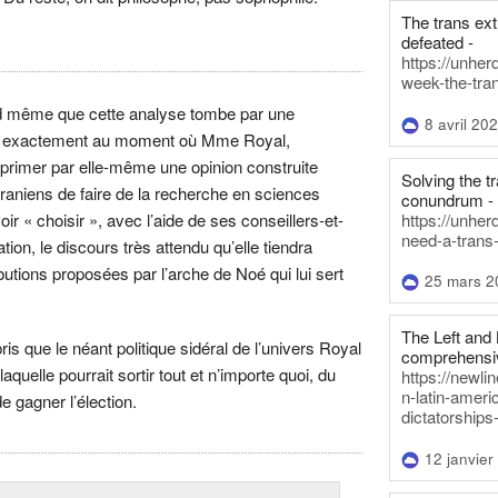
The trans ex
defeated -
https://unher
week-the-tra
nd même que cette analyse tombe par une
8 avril 20
re exactement au moment où Mme Royal,
primer par elle-même une opinion construite
Solving the tr
iraniens de faire de la recherche en sciences
conundrum -
https://unhe
ir « choisir », avec l’aide de ses conseillers-et-
need-a-trans
on, le discours très attendu qu’elle tiendra
butions proposées par l’arche de Noé qui lui sert
25 mars 2
The Left and 
is que le néant politique sidéral de l’univers Royal
comprehensiv
aquelle pourrait sortir tout et n’importe quoi, du
https://newl
n-latin-americ
 gagner l’élection.
dictatorships
12 janvier