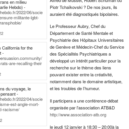
Alfred de Musset, Robert Schuman ou
rans en milieu
arlie Hebdo) -
Piotr Tchaïkovski ? De nos jours, ils
iehebdo.fr/2022/06/socie
auraient été diagnostiqués bipolaires.
ensure-militante-lgbt-
ransphobie/
Le Professeur Aubry, Chef du
Département de Santé Mentale et
22
Psychiatrie des Hôpitaux Universitaires
de Genève et Médecin-Chef du Service
California for the
t -
des Spécialités Psychiatriques a
persuasion.community/
développé un intérêt particulier pour la
ts-are-recalling-their
recherche sur le thème des liens
2
pouvant exister entre la créativité,
notamment dans le domaine artistique,
et les troubles de l’humeur.
ens du voyage, le
-pensant -
iehebdo.fr/2022/04/socie
Il participera a une conférence-débat
anisme-est-angle-mort-
organisée par l'association ATB&D
ti-racisme/
http://www.association-atb.org
22
le jeudi 12 janvier à 18:30 – 20:00
à la