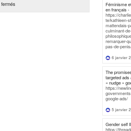
 fermés
Féminisme et
en français -
https://charl
te/kathleen-s
mattendais-p
culminant-de
philosophique
remarquer-qu
pas-de-penis
6 janvier 
The promises
targeted ads 
« nudge » go
https://newl
governments-t
google-ads/
5 janvier 
Gender self I
https://threa