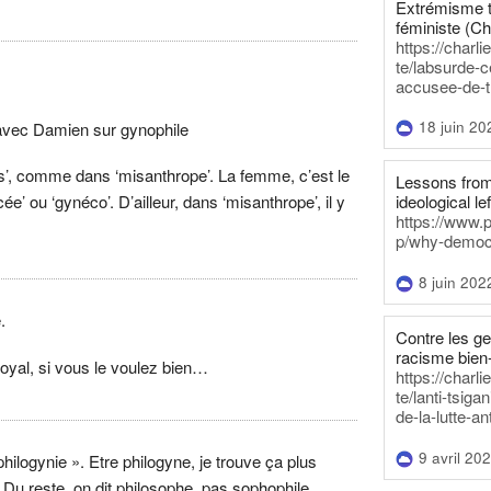
Extrémisme t
féministe (Ch
https://charl
te/labsurde-c
accusee-de-t
18 juin 20
 avec Damien sur gynophile
pas’, comme dans ‘misanthrope’. La femme, c’est le
Lessons from 
’ ou ‘gynéco’. D’ailleur, dans ‘misanthrope’, il y
ideological lef
https://www.
)
p/why-democra
8 juin 202
.
Contre les g
racisme bien
yal, si vous le voulez bien…
https://charl
te/lanti-tsig
de-la-lutte-an
9 avril 20
philogynie ». Etre philogyne, je trouve ça plus
 Du reste, on dit philosophe, pas sophophile.