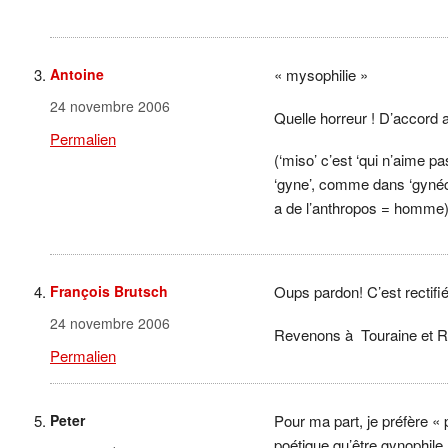
Antoine
« mysophilie »
24 novembre 2006
Quelle horreur ! D’accord
Permalien
(‘miso’ c’est ‘qui n’aime 
‘gyne’, comme dans ‘gynécée
a de l’anthropos = homme
François Brutsch
Oups pardon! C’est rectifié
24 novembre 2006
Revenons à Touraine et Ro
Permalien
Peter
Pour ma part, je préfère « 
poétique qu’être gynophile.