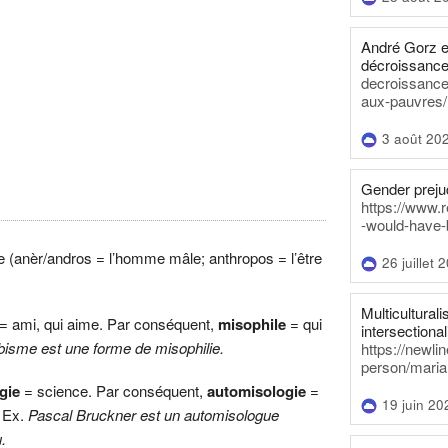
André Gorz e
décroissance
decroissance-
aux-pauvres/
3 août 20
Gender prejud
https://www.r
-would-have-
 (anèr/andros = l’homme mâle; anthropos = l’être
26 juillet 
Multiculturalis
= ami, qui aime. Par conséquent,
misophile
= qui
intersectionali
bisme est une forme de misophilie.
https://newli
person/maria
ogie
= science. Par conséquent,
automisologie
=
19 juin 20
. Ex.
Pascal Bruckner est un automisologue
.