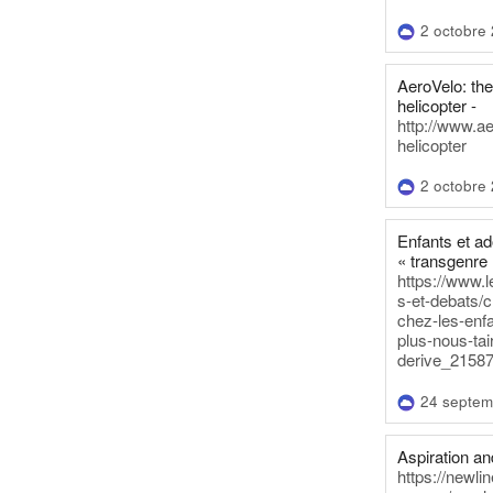
2 octobre
AeroVelo: t
helicopter -
http://www.a
helicopter
2 octobre
Enfants et a
« transgenre 
https://www.l
s-et-debats/
chez-les-enf
plus-nous-tai
derive_21587
24 septem
Aspiration and
https://newli