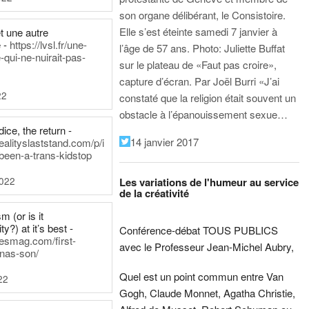
son organe délibérant, le Consistoire.
Elle s’est éteinte samedi 7 janvier à
t une autre
 -
https://lvsl.fr/une-
l’âge de 57 ans.
Photo: Juliette Buffat
qui-ne-nuirait-pas-
sur le plateau de «Faut pas croire»,
capture d’écran.
Par Joël Burri
«J’ai
22
constaté que la religion était souvent un
obstacle à l’épanouissement sexue…
ice, the return -
14 janvier 2017
ealityslaststand.com/p/i
been-a-trans-kidstop
2022
Les variations de l'humeur au service
de la créativité
m (or is it
ty?) at it’s best -
Conférence-débat TOUS PUBLICS
nesmag.com/first-
avec le Professeur Jean-Michel Aubry,
nas-son/
Quel est un point commun entre Van
22
Gogh, Claude Monnet, Agatha Christie,