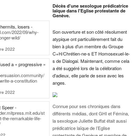
Décès d'une sexologue prédicatrice
laïque dans l'Eglise protestante de
Genève.
hermits, losers -
Son ouverture et son côté résolument
rd.com/2022/09/why-
onger-wild/
atypique ont particulièrement fait du
bien à plus d'un membre du Groupe
re 2022
C+H/Chrétien-ne-s ET Homosexuel-le-
s de Dialogai. Maintenant, comme cela
fused a « progressive »
a été suggéré lors de la célébration
persuasion.community/
d'adieux, elle parle de sexe avec les
write-a-constitution
anges.
re 2022
Connue pour ses chroniques dans
t Speer -
ader.mitpress.mit.edu/st
différents médias, dont GHI et Fémina,
t-the-remarkable-life-
la sexologue Juliette Buffat était aussi
/
prédicatrice laïque de l’Eglise
022
protestante de Genève et membre de