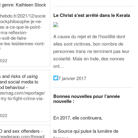
 genre: Kathleen Stock
Le Christ s'est arrêté dans le Kerala
iehebdo.fr/2021/12/socie
tockphilosophe-je-ne-
as-a-ce-que-le-point-
-ma-reflexion-
A cause du rejet et de l’hostilité dont
-soit-de-faire-
e-les-lesbiennes-nont-
elles sont victimes, bon nombre de
/
personnes trans ne terminent pas leur
scolarité. Mais en Inde, des nonnes
2022
ont…
 and risks of using
7 janvier 2017
and social media to
od behaviour -
inesmag.com/reportage/
Bonnes nouvelles pour l’année
ry-to-fight-crime-via-
nouvelle :
2022
En 2017, elle continuera,
la Source qui pulse la lumière de
D and sex offenders -
dreaderapp.com/thread/