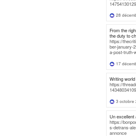
14754130129
28 décem
From the righ
the duty to c
https://thecr
ber-january-2
a-post-truth-
17 décem
Writing world 
https://threa
14348034109
3 octobre
Un excellent a
https://bonpo
s-detrans-ale
annonce