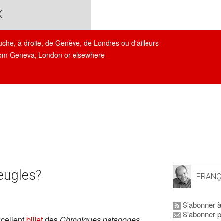
x
auche, à droite, de Genève, de Londres ou d'ailleurs
, from Geneva, London or elsewhere
eugles?
FRANÇ
S'abonner à
S'abonner p
xcellent
billet
des
Chroniques patagones