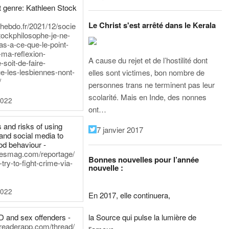
 genre: Kathleen Stock
Le Christ s'est arrêté dans le Kerala
iehebdo.fr/2021/12/socie
tockphilosophe-je-ne-
as-a-ce-que-le-point-
-ma-reflexion-
A cause du rejet et de l’hostilité dont
-soit-de-faire-
e-les-lesbiennes-nont-
elles sont victimes, bon nombre de
/
personnes trans ne terminent pas leur
scolarité. Mais en Inde, des nonnes
2022
ont…
 and risks of using
7 janvier 2017
and social media to
od behaviour -
inesmag.com/reportage/
Bonnes nouvelles pour l’année
ry-to-fight-crime-via-
nouvelle :
2022
En 2017, elle continuera,
la Source qui pulse la lumière de
D and sex offenders -
dreaderapp.com/thread/