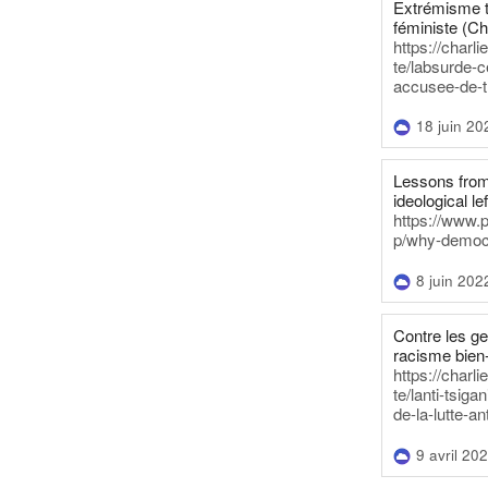
Extrémisme t
féministe (Ch
https://charl
te/labsurde-c
accusee-de-t
18 juin 20
Lessons from 
ideological lef
https://www.
p/why-democra
8 juin 202
Contre les g
racisme bien
https://charl
te/lanti-tsig
de-la-lutte-an
9 avril 20