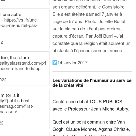
son organe délibérant, le Consistoire.
Elle s’est éteinte samedi 7 janvier à
t une autre
 -
https://lvsl.fr/une-
l’âge de 57 ans.
Photo: Juliette Buffat
qui-ne-nuirait-pas-
sur le plateau de «Faut pas croire»,
capture d’écran.
Par Joël Burri
«J’ai
22
constaté que la religion était souvent un
obstacle à l’épanouissement sexue…
ice, the return -
14 janvier 2017
ealityslaststand.com/p/i
been-a-trans-kidstop
2022
Les variations de l'humeur au service
de la créativité
m (or is it
ty?) at it’s best -
Conférence-débat TOUS PUBLICS
nesmag.com/first-
avec le Professeur Jean-Michel Aubry,
nas-son/
Quel est un point commun entre Van
22
Gogh, Claude Monnet, Agatha Christie,