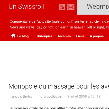
Un Swissroll
Webmi
Commentaire de l'actualité (gaie ou non!) sur terre, au ciel, à g
News and views (gay or not!) on earth, in heaven, left or right
Le blog
Rubriques
Archives
Liens
A propos
Monopole du massage pour les av
Francois Brutsch
-
droit/politique
-
9 juillet 2006 à 18h19
Je m’en voudrais de ne pas attirer votre attention sur cet e