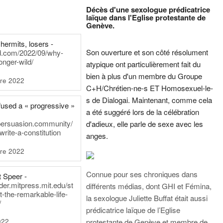
Décès d'une sexologue prédicatrice
laïque dans l'Eglise protestante de
Genève.
hermits, losers -
Son ouverture et son côté résolument
rd.com/2022/09/why-
onger-wild/
atypique ont particulièrement fait du
bien à plus d'un membre du Groupe
re 2022
C+H/Chrétien-ne-s ET Homosexuel-le-
s de Dialogai. Maintenant, comme cela
fused a « progressive »
a été suggéré lors de la célébration
persuasion.community/
d'adieux, elle parle de sexe avec les
write-a-constitution
anges.
re 2022
Connue pour ses chroniques dans
t Speer -
ader.mitpress.mit.edu/st
différents médias, dont GHI et Fémina,
t-the-remarkable-life-
la sexologue Juliette Buffat était aussi
/
prédicatrice laïque de l’Eglise
022
protestante de Genève et membre de