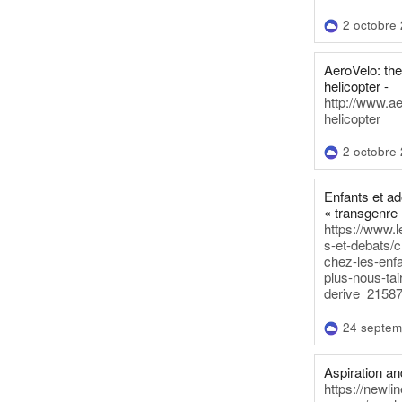
2 octobre
AeroVelo: t
helicopter -
http://www.a
helicopter
2 octobre
Enfants et a
« transgenre 
https://www.l
s-et-debats/
chez-les-enf
plus-nous-tai
derive_21587
24 septem
Aspiration and
https://newli