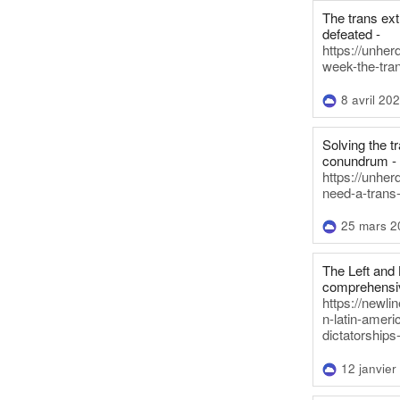
The trans ex
defeated -
https://unher
week-the-tra
8 avril 20
Solving the tr
conundrum -
https://unhe
need-a-trans
25 mars 2
The Left and 
comprehensiv
https://newl
n-latin-americ
dictatorships
12 janvier