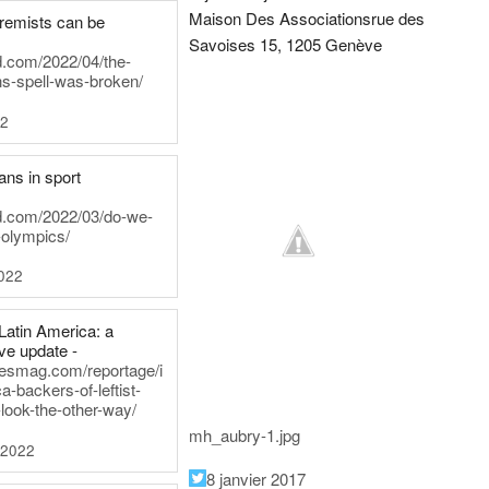
Maison Des Associations
rue des
tremists can be
Savoises 15, 1205 Genève
d.com/2022/04/the-
ns-spell-was-broken/
22
ans in sport
rd.com/2022/03/do-we-
-olympics/
022
Latin America: a
e update -
inesmag.com/reportage/i
a-backers-of-leftist-
-look-the-other-way/
mh_aubry-1.jpg
 2022
8 janvier 2017