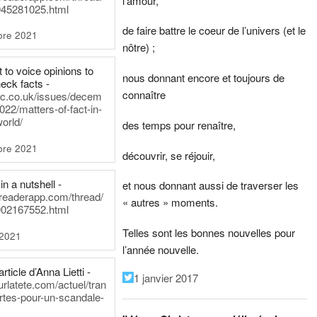
l’amour,
45281025.html
de faire battre le coeur de l’univers (et le
bre 2021
nôtre) ;
t to voice opinions to
nous donnant encore et toujours de
heck facts -
connaître
itic.co.uk/issues/decem
022/matters-of-fact-in-
world/
des temps pour renaître,
bre 2021
découvrir, se réjouir,
in a nutshell -
et nous donnant aussi de traverser les
dreaderapp.com/thread/
« autres » moments.
02167552.html
Telles sont les bonnes nouvelles pour
 2021
l’année nouvelle.
rticle d’Anna Lietti -
1 janvier 2017
urlatete.com/actuel/tran
rtes-pour-un-scandale-