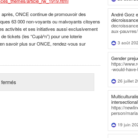
cces_themes/article_rw_1919.html
ns après, ONCE continue de promouvoir des
André Gorz e
décroissance
lques 63 000 non-voyants ou malvoyants citoyens
decroissance-
activités et ses initiatives aussi exclusivement
aux-pauvres/
de tickets (les “Cupà³n”) pour une loterie
3 août 20
 en savoir plus sur ONCE, rendez-vous sur
Gender prejud
https://www.r
-would-have-
26 juillet 
 fermés
Multiculturalis
intersectionali
https://newli
person/maria
19 juin 20