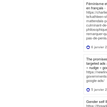
Féminisme et
en français -
https://charl
te/kathleen-s
mattendais-p
culminant-de
philosophique
remarquer-qu
pas-de-penis
6 janvier 
The promises
targeted ads 
« nudge » go
https://newl
governments-t
google-ads/
5 janvier 
Gender self I
https://threa