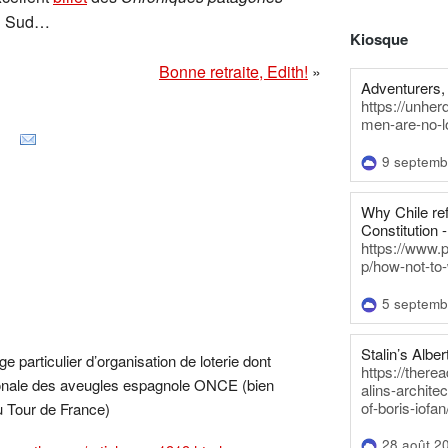
 du Sud…
Kiosque
Bonne retraite, Edith!
»
Adventurers, 
https://unhe
men-are-no-l
9 septemb
Why Chile re
Constitution -
https://www.
p/how-not-to-
5 septemb
Stalin’s Alber
e particulier d’organisation de loterie dont
https://there
tionale des aveugles espagnole ONCE (bien
alins-architec
of-boris-iofan
 Tour de France)
28 août 2