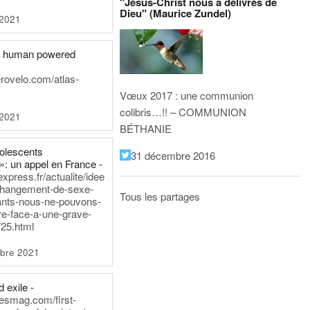
"Jésus-Christ nous a délivrés de
Dieu" (Maurice Zundel)
 2021
he human powered
erovelo.com/atlas-
Vœux 2017 : une communion
colibris…!! – COMMUNION
 2021
BÉTHANIE
dolescents
31 décembre 2016
»: un appel en France -
express.fr/actualite/idee
changement-de-sexe-
Tous les partages
ants-nous-ne-pouvons-
re-face-a-une-grave-
25.html
bre 2021
 exile -
nesmag.com/first-