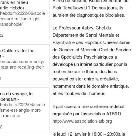
Alfred de Musset, Robert Schuman ou
rans en milieu
arlie Hebdo) -
Piotr Tchaïkovski ? De nos jours, ils
iehebdo.fr/2022/06/socie
auraient été diagnostiqués bipolaires.
ensure-militante-lgbt-
ransphobie/
Le Professeur Aubry, Chef du
Département de Santé Mentale et
22
Psychiatrie des Hôpitaux Universitaires
de Genève et Médecin-Chef du Service
California for the
t -
des Spécialités Psychiatriques a
persuasion.community/
développé un intérêt particulier pour la
ts-are-recalling-their
recherche sur le thème des liens
2
pouvant exister entre la créativité,
notamment dans le domaine artistique,
et les troubles de l’humeur.
ens du voyage, le
-pensant -
iehebdo.fr/2022/04/socie
Il participera a une conférence-débat
anisme-est-angle-mort-
organisée par l'association ATB&D
ti-racisme/
http://www.association-atb.org
22
le jeudi 12 janvier à 18:30 – 20:00
à la