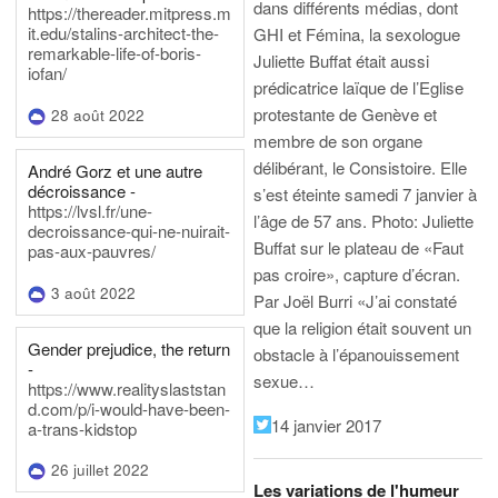
dans différents médias, dont
https://thereader.mitpress.m
it.edu/stalins-architect-the-
GHI et Fémina, la sexologue
remarkable-life-of-boris-
Juliette Buffat était aussi
iofan/
prédicatrice laïque de l’Eglise
protestante de Genève et
28 août 2022
membre de son organe
délibérant, le Consistoire. Elle
André Gorz et une autre
décroissance -
s’est éteinte samedi 7 janvier à
https://lvsl.fr/une-
l’âge de 57 ans.
Photo: Juliette
decroissance-qui-ne-nuirait-
Buffat sur le plateau de «Faut
pas-aux-pauvres/
pas croire», capture d’écran.
3 août 2022
Par Joël Burri
«J’ai constaté
que la religion était souvent un
Gender prejudice, the return
obstacle à l’épanouissement
-
sexue…
https://www.realityslaststan
d.com/p/i-would-have-been-
14 janvier 2017
a-trans-kidstop
26 juillet 2022
Les variations de l'humeur