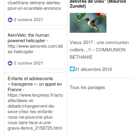
délivrés de Dieu" (Maurice
ctuel/trans-detrans-alertes-
Zundel)
pour-un-scandale-annonce
2 octobre 2021
AeroVelo: the human
powered helicopter -
Vœux 2017 : une communion
http://www.aerovelo.com/atl
colibris…!! – COMMUNION
as-helicopter
BÉTHANIE
2 octobre 2021
31 décembre 2016
Enfants et adolescents
« transgenre »: un appel en
Tous les partages
France -
https://www.lexpress.fr/actu
alite/idees-et-
debats/changement-de-
sexe-chez-les-enfants-
nous-ne-pouvons-plus-
nous-taire-face-a-une-
grave-derive_2158725.html