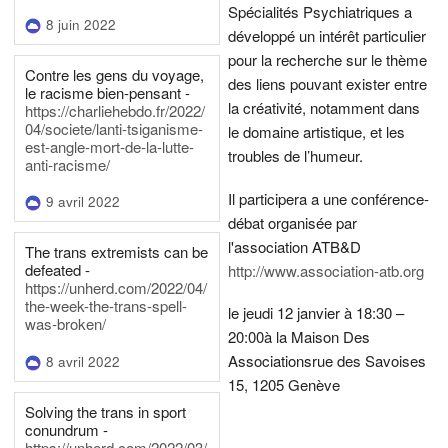
Spécialités Psychiatriques a
8 juin 2022
développé un intérêt particulier
pour la recherche sur le thème
Contre les gens du voyage,
des liens pouvant exister entre
le racisme bien-pensant -
la créativité, notamment dans
https://charliehebdo.fr/2022/
04/societe/lanti-tsiganisme-
le domaine artistique, et les
est-angle-mort-de-la-lutte-
troubles de l’humeur.
anti-racisme/
Il participera a une conférence-
9 avril 2022
débat organisée par
l'association ATB&D
The trans extremists can be
defeated -
http://www.association-atb.org
https://unherd.com/2022/04/
the-week-the-trans-spell-
le jeudi 12 janvier à 18:30 –
was-broken/
20:00
à la Maison Des
Associations
rue des Savoises
8 avril 2022
15, 1205 Genève
Solving the trans in sport
conundrum -
https://unherd.com/2022/03/