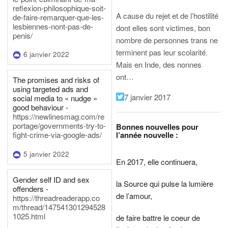
reflexion-philosophique-soit-
A cause du rejet et de l’hostilité
de-faire-remarquer-que-les-
lesbiennes-nont-pas-de-
dont elles sont victimes, bon
penis/
nombre de personnes trans ne
terminent pas leur scolarité.
6 janvier 2022
Mais en Inde, des nonnes
ont…
The promises and risks of
using targeted ads and
7 janvier 2017
social media to « nudge »
good behaviour -
https://newlinesmag.com/re
portage/governments-try-to-
Bonnes nouvelles pour
l’année nouvelle :
fight-crime-via-google-ads/
5 janvier 2022
En 2017, elle continuera,
Gender self ID and sex
la Source qui pulse la lumière
offenders -
de l’amour,
https://threadreaderapp.co
m/thread/147541301294528
1025.html
de faire battre le coeur de