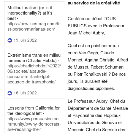
au service de la créativité
Multiculturalism (or is it
intersectionality?) at it’s
best -
Conférence-débat TOUS
https://newlinesmag.com/fir
PUBLICS avec le Professeur
st-person/marianas-son/
Jean-Michel Aubry,
19 juin 2022
Quel est un point commun
entre Van Gogh, Claude
Extrémisme trans en milieu
Monnet, Agatha Christie, Alfred
féministe (Charlie Hebdo) -
https://charliehebdo.fr/2022/
de Musset, Robert Schuman
06/societe/labsurde-
ou Piotr Tchaïkovski ? De nos
censure-militante-lgbt-
jours, ils auraient été
accusee-de-transphobie/
diagnostiqués bipolaires.
18 juin 2022
Le Professeur Aubry, Chef du
Lessons from California for
Département de Santé Mentale
the ideological left -
et Psychiatrie des Hôpitaux
https://www.persuasion.co
Universitaires de Genève et
mmunity/p/why-democrats-
are-recalling-their
Médecin-Chef du Service des