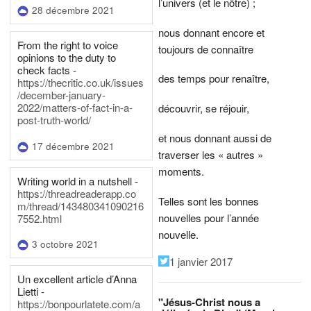
l’univers (et le nôtre) ;
28 décembre 2021
nous donnant encore et
From the right to voice
toujours de connaître
opinions to the duty to
check facts -
des temps pour renaître,
https://thecritic.co.uk/issues
/december-january-
2022/matters-of-fact-in-a-
découvrir, se réjouir,
post-truth-world/
et nous donnant aussi de
17 décembre 2021
traverser les « autres »
moments.
Writing world in a nutshell -
https://threadreaderapp.co
Telles sont les bonnes
m/thread/143480341090216
nouvelles pour l’année
7552.html
nouvelle.
3 octobre 2021
1 janvier 2017
Un excellent article d’Anna
Lietti -
"Jésus-Christ nous a
https://bonpourlatete.com/a