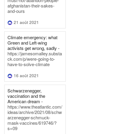
must-not-abandon-people-
afghanistan-their-sakes-
and-ours
21 août 2021
Climate emergency: what
Green and Left-wing
activists get wrong, sadly -
https://jamesomalley.substa
ck.com/p/were-going-to-
have-to-solve-climate
16 août 2021
Schwarzenegger,
vaccination and the
American dream -
https://www.theatlantic.com/
ideas/archive/2021/08/schw
arzenegger-schmuck-
mask-vaccines/619746/?
s=09