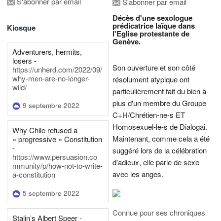
S'abonner par email
S'abonner par email
Décès d'une sexologue
prédicatrice laïque dans
Kiosque
l'Eglise protestante de
Genève.
Adventurers, hermits,
losers -
Son ouverture et son côté
https://unherd.com/2022/09/
why-men-are-no-longer-
résolument atypique ont
wild/
particulièrement fait du bien à
plus d'un membre du Groupe
9 septembre 2022
C+H/Chrétien-ne-s ET
Homosexuel-le-s de Dialogai.
Why Chile refused a
Maintenant, comme cela a été
« progressive » Constitution
-
suggéré lors de la célébration
https://www.persuasion.co
d'adieux, elle parle de sexe
mmunity/p/how-not-to-write-
avec les anges.
a-constitution
5 septembre 2022
Connue pour ses chroniques
Stalin’s Albert Speer -