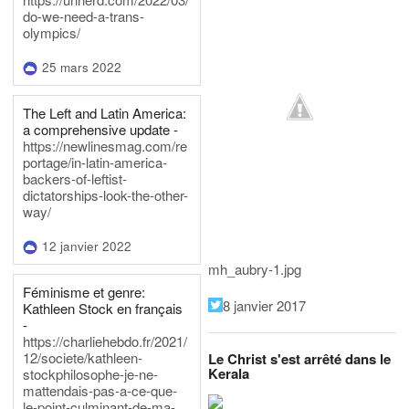
do-we-need-a-trans-
olympics/
25 mars 2022
The Left and Latin America:
a comprehensive update -
https://newlinesmag.com/re
portage/in-latin-america-
backers-of-leftist-
dictatorships-look-the-other-
way/
12 janvier 2022
mh_aubry-1.jpg
Féminisme et genre:
8 janvier 2017
Kathleen Stock en français
-
https://charliehebdo.fr/2021/
12/societe/kathleen-
Le Christ s'est arrêté dans le
Kerala
stockphilosophe-je-ne-
mattendais-pas-a-ce-que-
le-point-culminant-de-ma-