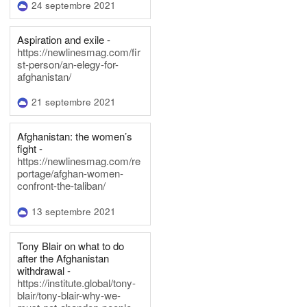
24 septembre 2021
Aspiration and exile -
https://newlinesmag.com/fir
st-person/an-elegy-for-
afghanistan/
21 septembre 2021
Afghanistan: the women’s
fight -
https://newlinesmag.com/re
portage/afghan-women-
confront-the-taliban/
13 septembre 2021
Tony Blair on what to do
after the Afghanistan
withdrawal -
https://institute.global/tony-
blair/tony-blair-why-we-