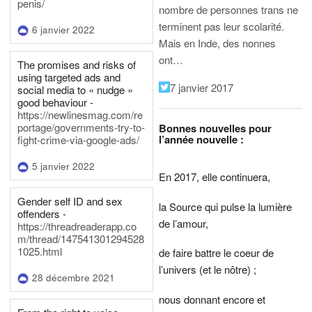
penis/
nombre de personnes trans ne
terminent pas leur scolarité.
6 janvier 2022
Mais en Inde, des nonnes
ont…
The promises and risks of
using targeted ads and
7 janvier 2017
social media to « nudge »
good behaviour -
https://newlinesmag.com/re
portage/governments-try-to-
Bonnes nouvelles pour
l’année nouvelle :
fight-crime-via-google-ads/
5 janvier 2022
En 2017, elle continuera,
Gender self ID and sex
la Source qui pulse la lumière
offenders -
de l’amour,
https://threadreaderapp.co
m/thread/147541301294528
1025.html
de faire battre le coeur de
l’univers (et le nôtre) ;
28 décembre 2021
nous donnant encore et