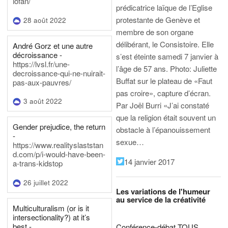
iofan/
prédicatrice laïque de l’Eglise
protestante de Genève et
28 août 2022
membre de son organe
délibérant, le Consistoire. Elle
André Gorz et une autre
décroissance -
s’est éteinte samedi 7 janvier à
https://lvsl.fr/une-
l’âge de 57 ans.
Photo: Juliette
decroissance-qui-ne-nuirait-
Buffat sur le plateau de «Faut
pas-aux-pauvres/
pas croire», capture d’écran.
3 août 2022
Par Joël Burri
«J’ai constaté
que la religion était souvent un
Gender prejudice, the return
obstacle à l’épanouissement
-
sexue…
https://www.realityslaststan
d.com/p/i-would-have-been-
14 janvier 2017
a-trans-kidstop
26 juillet 2022
Les variations de l'humeur
au service de la créativité
Multiculturalism (or is it
intersectionality?) at it’s
best -
Conférence-débat TOUS