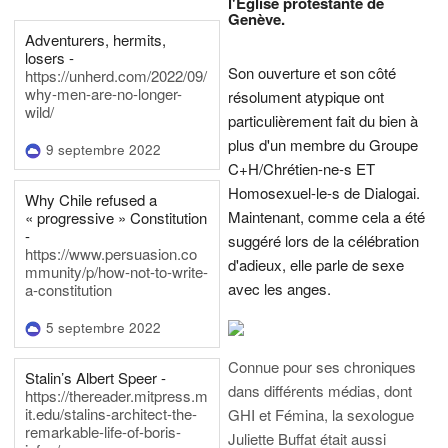
l'Eglise protestante de
Genève.
Adventurers, hermits,
losers -
Son ouverture et son côté
https://unherd.com/2022/09/
why-men-are-no-longer-
résolument atypique ont
wild/
particulièrement fait du bien à
plus d'un membre du Groupe
9 septembre 2022
C+H/Chrétien-ne-s ET
Homosexuel-le-s de Dialogai.
Why Chile refused a
Maintenant, comme cela a été
« progressive » Constitution
-
suggéré lors de la célébration
https://www.persuasion.co
d'adieux, elle parle de sexe
mmunity/p/how-not-to-write-
avec les anges.
a-constitution
5 septembre 2022
Connue pour ses chroniques
Stalin’s Albert Speer -
dans différents médias, dont
https://thereader.mitpress.m
it.edu/stalins-architect-the-
GHI et Fémina, la sexologue
remarkable-life-of-boris-
Juliette Buffat était aussi