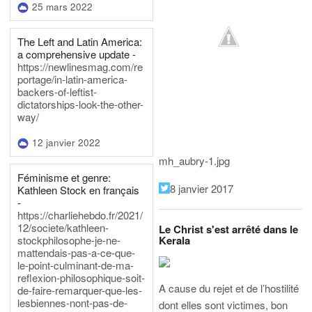
25 mars 2022
The Left and Latin America:
a comprehensive update -
https://newlinesmag.com/re
portage/in-latin-america-
backers-of-leftist-
dictatorships-look-the-other-
way/
12 janvier 2022
mh_aubry-1.jpg
Féminisme et genre:
8 janvier 2017
Kathleen Stock en français
-
https://charliehebdo.fr/2021/
12/societe/kathleen-
Le Christ s'est arrêté dans le
Kerala
stockphilosophe-je-ne-
mattendais-pas-a-ce-que-
le-point-culminant-de-ma-
reflexion-philosophique-soit-
A cause du rejet et de l’hostilité
de-faire-remarquer-que-les-
lesbiennes-nont-pas-de-
dont elles sont victimes, bon