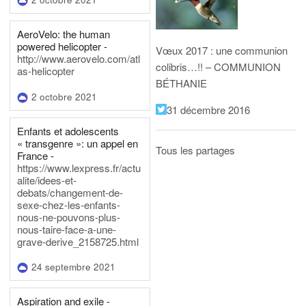
AeroVelo: the human
powered helicopter -
Vœux 2017 : une communion
http://www.aerovelo.com/atl
colibris…!! – COMMUNION
as-helicopter
BÉTHANIE
2 octobre 2021
31 décembre 2016
Enfants et adolescents
« transgenre »: un appel en
Tous les partages
France -
https://www.lexpress.fr/actu
alite/idees-et-
debats/changement-de-
sexe-chez-les-enfants-
nous-ne-pouvons-plus-
nous-taire-face-a-une-
grave-derive_2158725.html
24 septembre 2021
Aspiration and exile -