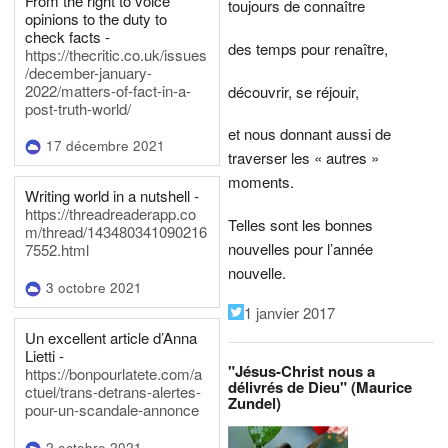
From the right to voice
toujours de connaître
opinions to the duty to
check facts -
des temps pour renaître,
https://thecritic.co.uk/issues
/december-january-
2022/matters-of-fact-in-a-
découvrir, se réjouir,
post-truth-world/
et nous donnant aussi de
17 décembre 2021
traverser les « autres »
moments.
Writing world in a nutshell -
https://threadreaderapp.co
Telles sont les bonnes
m/thread/143480341090216
nouvelles pour l’année
7552.html
nouvelle.
3 octobre 2021
1 janvier 2017
Un excellent article d’Anna
Lietti -
"Jésus-Christ nous a
https://bonpourlatete.com/a
délivrés de Dieu" (Maurice
ctuel/trans-detrans-alertes-
Zundel)
pour-un-scandale-annonce
2 octobre 2021