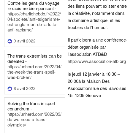
Contre les gens du voyage,
des liens pouvant exister entre
le racisme bien-pensant -
la créativité, notamment dans
https://charliehebdo.fr/2022/
04/societe/lanti-tsiganisme-
le domaine artistique, et les
est-angle-mort-de-la-lutte-
troubles de l’humeur.
anti-racisme/
Il participera a une conférence-
9 avril 2022
débat organisée par
l'association ATB&D
The trans extremists can be
defeated -
http://www.association-atb.org
https://unherd.com/2022/04/
the-week-the-trans-spell-
le jeudi 12 janvier à 18:30 –
was-broken/
20:00
à la Maison Des
Associations
rue des Savoises
8 avril 2022
15, 1205 Genève
Solving the trans in sport
conundrum -
https://unherd.com/2022/03/
do-we-need-a-trans-
olympics/