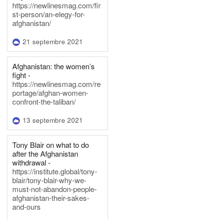
https://newlinesmag.com/fir
st-person/an-elegy-for-
afghanistan/
21 septembre 2021
Afghanistan: the women’s
fight -
https://newlinesmag.com/re
portage/afghan-women-
confront-the-taliban/
13 septembre 2021
Tony Blair on what to do
after the Afghanistan
withdrawal -
https://institute.global/tony-
blair/tony-blair-why-we-
must-not-abandon-people-
afghanistan-their-sakes-
and-ours