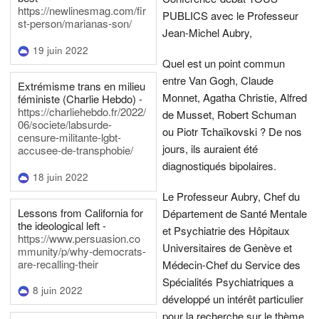
https://newlinesmag.com/fir
PUBLICS avec le Professeur
st-person/marianas-son/
Jean-Michel Aubry,
19 juin 2022
Quel est un point commun
entre Van Gogh, Claude
Extrémisme trans en milieu
Monnet, Agatha Christie, Alfred
féministe (Charlie Hebdo) -
https://charliehebdo.fr/2022/
de Musset, Robert Schuman
06/societe/labsurde-
ou Piotr Tchaïkovski ? De nos
censure-militante-lgbt-
jours, ils auraient été
accusee-de-transphobie/
diagnostiqués bipolaires.
18 juin 2022
Le Professeur Aubry, Chef du
Lessons from California for
Département de Santé Mentale
the ideological left -
et Psychiatrie des Hôpitaux
https://www.persuasion.co
Universitaires de Genève et
mmunity/p/why-democrats-
are-recalling-their
Médecin-Chef du Service des
Spécialités Psychiatriques a
8 juin 2022
développé un intérêt particulier
pour la recherche sur le thème