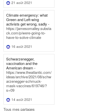
21 août 2021
Climate emergency: what
Green and Left-wing
activists get wrong, sadly -
https://jamesomalley.substa
ck.com/p/were-going-to-
have-to-solve-climate
16 août 2021
Schwarzenegger,
vaccination and the
American dream -
https://www.theatlantic.com/
ideas/archive/2021/08/schw
arzenegger-schmuck-
mask-vaccines/619746/?
s=09
14 août 2021
Tous mes partages