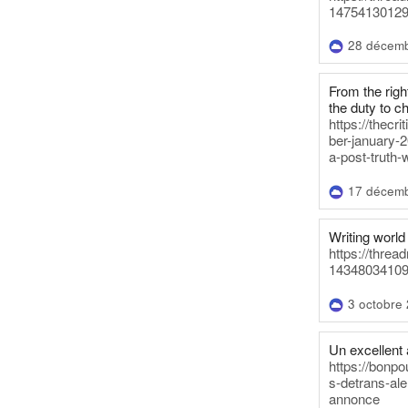
14754130129
28 décem
From the righ
the duty to c
https://thecr
ber-january-2
a-post-truth-
17 décem
Writing world 
https://threa
14348034109
3 octobre
Un excellent a
https://bonpo
s-detrans-ale
annonce