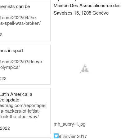
Maison Des Associations
rue des
tremists can be
Savoises 15, 1205 Genève
d.com/2022/04/the-
ns-spell-was-broken/
22
ans in sport
rd.com/2022/03/do-we-
-olympics/
022
Latin America: a
e update -
inesmag.com/reportage/i
a-backers-of-leftist-
-look-the-other-way/
mh_aubry-1.jpg
 2022
8 janvier 2017