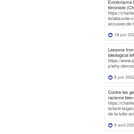
Extrémisme t
féministe (Ch
https://charl
te/labsurde-c
accusee-de-t
18 juin 20
Lessons from 
ideological lef
https://www.
p/why-democra
8 juin 202
Contre les g
racisme bien
https://charl
te/lanti-tsig
de-la-lutte-an
9 avril 20