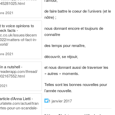
l’amour,
45281025.html
de faire battre le coeur de l’univers (et le
bre 2021
nôtre) ;
t to voice opinions to
nous donnant encore et toujours de
heck facts -
connaître
itic.co.uk/issues/decem
022/matters-of-fact-in-
world/
des temps pour renaître,
bre 2021
découvrir, se réjouir,
in a nutshell -
et nous donnant aussi de traverser les
dreaderapp.com/thread/
« autres » moments.
02167552.html
Telles sont les bonnes nouvelles pour
 2021
l’année nouvelle.
rticle d’Anna Lietti -
1 janvier 2017
urlatete.com/actuel/tran
rtes-pour-un-scandale-