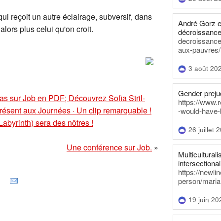
i reçoit un autre éclairage, subversif, dans
André Gorz e
alors plus celui qu'on croit.
décroissance
decroissance-
aux-pauvres/
3 août 20
Gender prejud
bas sur Job en PDF; Découvrez Sofia Stril-
https://www.r
ent aux Journées · Un clip remarquable !
-would-have-
abyrinth) sera des nôtres !
26 juillet 
Une conférence sur Job.
»
Multiculturalis
intersectionali
https://newli
person/maria
19 juin 20