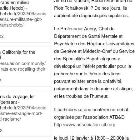
Alfred de Musset, Robert Schuman ou
rans en milieu
arlie Hebdo) -
Piotr Tchaïkovski ? De nos jours, ils
iehebdo.fr/2022/06/socie
auraient été diagnostiqués bipolaires.
ensure-militante-lgbt-
ransphobie/
Le Professeur Aubry, Chef du
Département de Santé Mentale et
22
Psychiatrie des Hôpitaux Universitaires
de Genève et Médecin-Chef du Service
California for the
t -
des Spécialités Psychiatriques a
persuasion.community/
développé un intérêt particulier pour la
ts-are-recalling-their
recherche sur le thème des liens
2
pouvant exister entre la créativité,
notamment dans le domaine artistique,
et les troubles de l’humeur.
ens du voyage, le
-pensant -
iehebdo.fr/2022/04/socie
Il participera a une conférence-débat
anisme-est-angle-mort-
organisée par l'association ATB&D
ti-racisme/
http://www.association-atb.org
22
le jeudi 12 janvier à 18:30 – 20:00
à la