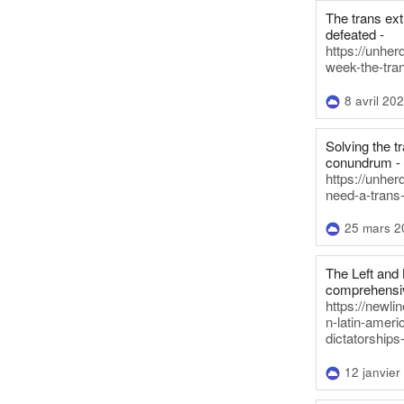
The trans ex
defeated -
https://unher
week-the-tra
8 avril 20
Solving the tr
conundrum -
https://unhe
need-a-trans
25 mars 2
The Left and 
comprehensiv
https://newl
n-latin-americ
dictatorships
12 janvier