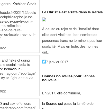
 genre: Kathleen Stock
Le Christ s'est arrêté dans le Kerala
iehebdo.fr/2021/12/socie
tockphilosophe-je-ne-
as-a-ce-que-le-point-
-ma-reflexion-
A cause du rejet et de l’hostilité dont
-soit-de-faire-
e-les-lesbiennes-nont-
elles sont victimes, bon nombre de
/
personnes trans ne terminent pas leur
scolarité. Mais en Inde, des nonnes
2022
ont…
 and risks of using
7 janvier 2017
and social media to
od behaviour -
inesmag.com/reportage/
Bonnes nouvelles pour l’année
ry-to-fight-crime-via-
nouvelle :
2022
En 2017, elle continuera,
la Source qui pulse la lumière de
D and sex offenders -
dreaderapp.com/thread/