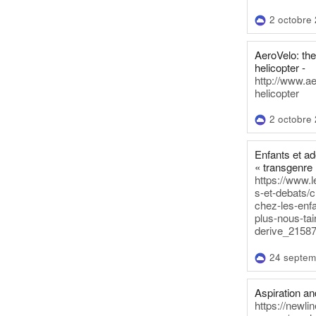
2 octobre
AeroVelo: t
helicopter -
http://www.a
helicopter
2 octobre
Enfants et a
« transgenre 
https://www.l
s-et-debats/
chez-les-enf
plus-nous-tai
derive_21587
24 septem
Aspiration and
https://newli