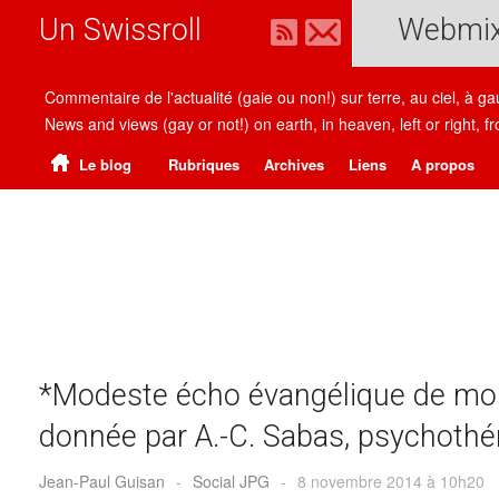
Un Swissroll
Webmi
Commentaire de l'actualité (gaie ou non!) sur terre, au ciel, à g
News and views (gay or not!) on earth, in heaven, left or right
Le blog
Rubriques
Archives
Liens
A propos
*Modeste écho évangélique de mon
donnée par A.-C. Sabas, psychothé
Jean-Paul Guisan
-
Social JPG
-
8 novembre 2014 à 10h20