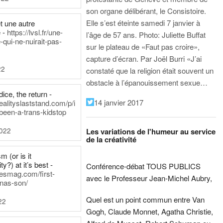
son organe délibérant, le Consistoire.
Elle s’est éteinte samedi 7 janvier à
t une autre
 -
https://lvsl.fr/une-
l’âge de 57 ans.
Photo: Juliette Buffat
qui-ne-nuirait-pas-
sur le plateau de «Faut pas croire»,
capture d’écran.
Par Joël Burri
«J’ai
22
constaté que la religion était souvent un
obstacle à l’épanouissement sexue…
ice, the return -
14 janvier 2017
ealityslaststand.com/p/i
been-a-trans-kidstop
2022
Les variations de l'humeur au service
de la créativité
m (or is it
ty?) at it’s best -
Conférence-débat TOUS PUBLICS
nesmag.com/first-
avec le Professeur Jean-Michel Aubry,
nas-son/
Quel est un point commun entre Van
22
Gogh, Claude Monnet, Agatha Christie,