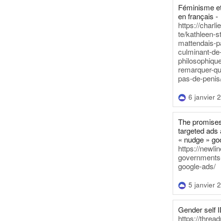
Féminisme et
en français -
https://charl
te/kathleen-s
mattendais-p
culminant-de
philosophique
remarquer-qu
pas-de-penis
6 janvier 
The promises
targeted ads 
« nudge » go
https://newl
governments-t
google-ads/
5 janvier 
Gender self I
https://threa