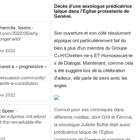
Décès d'une sexologue prédicatrice
laïque dans l'Eglise protestante de
Genève.
hermits, losers -
Son ouverture et son côté résolument
rd.com/2022/09/why-
onger-wild/
atypique ont particulièrement fait du
bien à plus d'un membre du Groupe
re 2022
C+H/Chrétien-ne-s ET Homosexuel-le-
s de Dialogai. Maintenant, comme cela
fused a « progressive »
a été suggéré lors de la célébration
persuasion.community/
d'adieux, elle parle de sexe avec les
write-a-constitution
anges.
re 2022
Connue pour ses chroniques dans
t Speer -
ader.mitpress.mit.edu/st
différents médias, dont GHI et Fémina,
t-the-remarkable-life-
la sexologue Juliette Buffat était aussi
/
prédicatrice laïque de l’Eglise
022
protestante de Genève et membre de