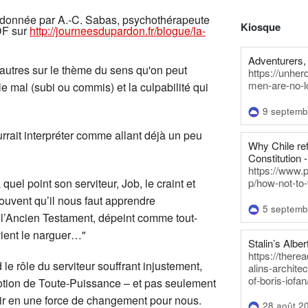
donnée par A.-C. Sabas, psychothérapeute
Kiosque
PDF sur
http://journeesdupardon.fr/blogue/la-
Adventurers, 
'autres sur le thème du sens qu'on peut
https://unhe
men-are-no-l
le mal (subi ou commis) et la culpabilité qui
9 septemb
rrait interpréter comme allant déjà un peu
Why Chile re
Constitution -
https://www.
 quel point son serviteur, Job, le craint et
p/how-not-to-
ouvent qu’il nous faut apprendre
5 septemb
e l’Ancien Testament, dépeint comme tout-
vient le narguer…"
Stalin’s Alber
https://there
le rôle du serviteur souffrant injustement,
alins-architec
of-boris-iofan
notion de Toute-Puissance – et pas seulement
poir en une force de changement pour nous.
28 août 2