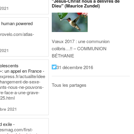
"Jésus-Christ nous a délivrés de
Dieu" (Maurice Zundel)
 2021
he human powered
erovelo.com/atlas-
Vœux 2017 : une communion
colibris…!! – COMMUNION
 2021
BÉTHANIE
dolescents
31 décembre 2016
»: un appel en France -
express.fr/actualite/idee
changement-de-sexe-
Tous les partages
ants-nous-ne-pouvons-
re-face-a-une-grave-
25.html
bre 2021
 exile -
nesmag.com/first-