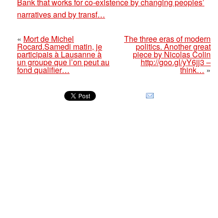
Bank that works for co-existence by changing peoples’
narratives and by transf…
«
Mort de Michel
The three eras of modern
Rocard.Samedi matin, je
politics. Another great
participais à Lausanne à
piece by Nicolas Colin
un groupe que l’on peut au
http://goo.gl/yY6jj3 –
fond qualifier…
think…
»