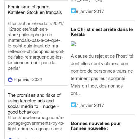
Féminisme et genre:
8 janvier 2017
Kathleen Stock en français
-
https://charliehebdo.fr/2021/
12/societe/kathleen-
Le Christ s'est arrêté dans le
Kerala
stockphilosophe-je-ne-
mattendais-pas-a-ce-que-
le-point-culminant-de-ma-
reflexion-philosophique-soit-
A cause du rejet et de l’hostilité
de-faire-remarquer-que-les-
lesbiennes-nont-pas-de-
dont elles sont victimes, bon
penis/
nombre de personnes trans ne
terminent pas leur scolarité.
6 janvier 2022
Mais en Inde, des nonnes
ont…
The promises and risks of
using targeted ads and
7 janvier 2017
social media to « nudge »
good behaviour -
https://newlinesmag.com/re
portage/governments-try-to-
Bonnes nouvelles pour
l’année nouvelle :
fight-crime-via-google-ads/