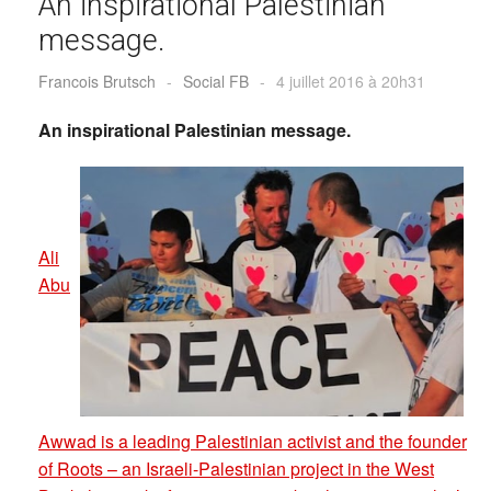
An inspirational Palestinian
message.
Francois Brutsch
-
Social FB
-
4 juillet 2016 à 20h31
An inspirational Palestinian message.
Ali
Abu
Awwad is a leading Palestinian activist and the founder
of Roots – an Israeli-Palestinian project in the West