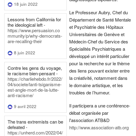
18 juin 2022
Le Professeur Aubry, Chef du
Lessons from California for
Département de Santé Mentale
the ideological left -
et Psychiatrie des Hôpitaux
https://www.persuasion.co
Universitaires de Genève et
mmunity/p/why-democrats-
are-recalling-their
Médecin-Chef du Service des
Spécialités Psychiatriques a
8 juin 2022
développé un intérêt particulier
pour la recherche sur le thème
Contre les gens du voyage,
des liens pouvant exister entre
le racisme bien-pensant -
la créativité, notamment dans
https://charliehebdo.fr/2022/
04/societe/lanti-tsiganisme-
le domaine artistique, et les
est-angle-mort-de-la-lutte-
troubles de l’humeur.
anti-racisme/
Il participera a une conférence-
9 avril 2022
débat organisée par
l'association ATB&D
The trans extremists can be
defeated -
http://www.association-atb.org
https://unherd.com/2022/04/