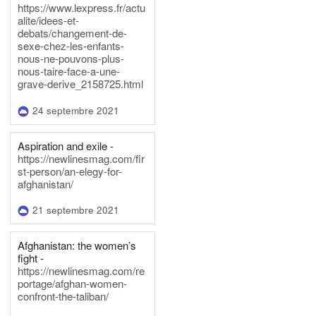
https://www.lexpress.fr/actu
alite/idees-et-
debats/changement-de-
sexe-chez-les-enfants-
nous-ne-pouvons-plus-
nous-taire-face-a-une-
grave-derive_2158725.html
24 septembre 2021
Aspiration and exile -
https://newlinesmag.com/fir
st-person/an-elegy-for-
afghanistan/
21 septembre 2021
Afghanistan: the women’s
fight -
https://newlinesmag.com/re
portage/afghan-women-
confront-the-taliban/