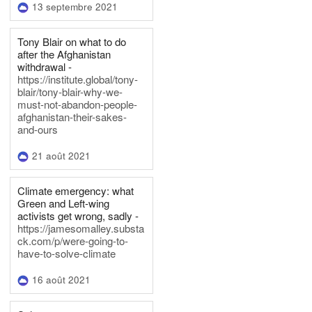
13 septembre 2021
Tony Blair on what to do
after the Afghanistan
withdrawal -
https://institute.global/tony-
blair/tony-blair-why-we-
must-not-abandon-people-
afghanistan-their-sakes-
and-ours
21 août 2021
Climate emergency: what
Green and Left-wing
activists get wrong, sadly -
https://jamesomalley.substa
ck.com/p/were-going-to-
have-to-solve-climate
16 août 2021