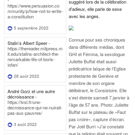
-
suggéré lors de la célébration
https://www.persuasion.co
d'adieux, elle parle de sexe
mmunity/p/how-not-to-write-
avec les anges.
a-constitution
5 septembre 2022
Connue pour ses chroniques
Stalin’s Albert Speer -
dans différents médias, dont
https://thereader.mitpress.m
it.edu/stalins-architect-the-
GHI et Fémina, la sexologue
remarkable-life-of-boris-
Juliette Buffat était aussi
iofan/
prédicatrice laïque de l’Eglise
protestante de Genève et
28 août 2022
membre de son organe
délibérant, le Consistoire. Elle
André Gorz et une autre
décroissance -
s’est éteinte samedi 7 janvier à
https://lvsl.fr/une-
l’âge de 57 ans.
Photo: Juliette
decroissance-qui-ne-nuirait-
Buffat sur le plateau de «Faut
pas-aux-pauvres/
pas croire», capture d’écran.
3 août 2022
Par Joël Burri
«J’ai constaté
que la religion était souvent un