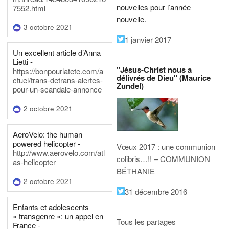
nouvelles pour l’année
7552.html
nouvelle.
3 octobre 2021
1 janvier 2017
Un excellent article d’Anna
Lietti -
"Jésus-Christ nous a
https://bonpourlatete.com/a
délivrés de Dieu" (Maurice
ctuel/trans-detrans-alertes-
Zundel)
pour-un-scandale-annonce
2 octobre 2021
AeroVelo: the human
powered helicopter -
Vœux 2017 : une communion
http://www.aerovelo.com/atl
colibris…!! – COMMUNION
as-helicopter
BÉTHANIE
2 octobre 2021
31 décembre 2016
Enfants et adolescents
« transgenre »: un appel en
Tous les partages
France -