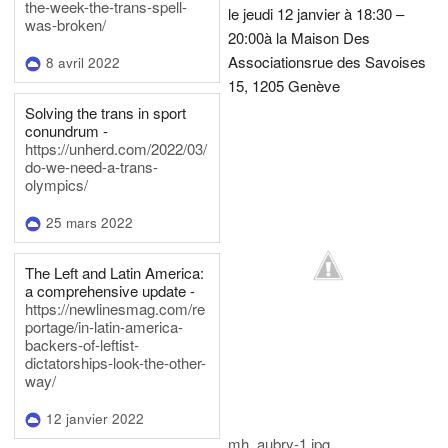
the-week-the-trans-spell-
le jeudi 12 janvier à 18:30 –
was-broken/
20:00
à la Maison Des
Associations
rue des Savoises
8 avril 2022
15, 1205 Genève
Solving the trans in sport
conundrum -
https://unherd.com/2022/03/
do-we-need-a-trans-
olympics/
25 mars 2022
The Left and Latin America:
a comprehensive update -
https://newlinesmag.com/re
portage/in-latin-america-
backers-of-leftist-
dictatorships-look-the-other-
way/
12 janvier 2022
mh_aubry-1.jpg