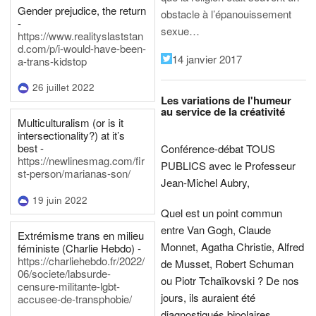
Gender prejudice, the return
obstacle à l’épanouissement
-
sexue…
https://www.realityslaststan
d.com/p/i-would-have-been-
14 janvier 2017
a-trans-kidstop
26 juillet 2022
Les variations de l'humeur
au service de la créativité
Multiculturalism (or is it
intersectionality?) at it’s
best -
Conférence-débat TOUS
https://newlinesmag.com/fir
PUBLICS avec le Professeur
st-person/marianas-son/
Jean-Michel Aubry,
19 juin 2022
Quel est un point commun
entre Van Gogh, Claude
Extrémisme trans en milieu
Monnet, Agatha Christie, Alfred
féministe (Charlie Hebdo) -
https://charliehebdo.fr/2022/
de Musset, Robert Schuman
06/societe/labsurde-
ou Piotr Tchaïkovski ? De nos
censure-militante-lgbt-
jours, ils auraient été
accusee-de-transphobie/
diagnostiqués bipolaires.