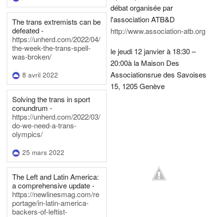
débat organisée par
l'association ATB&D
The trans extremists can be
defeated -
http://www.association-atb.org
https://unherd.com/2022/04/
the-week-the-trans-spell-
le jeudi 12 janvier à 18:30 –
was-broken/
20:00
à la Maison Des
Associations
rue des Savoises
8 avril 2022
15, 1205 Genève
Solving the trans in sport
conundrum -
https://unherd.com/2022/03/
do-we-need-a-trans-
olympics/
25 mars 2022
The Left and Latin America:
a comprehensive update -
https://newlinesmag.com/re
portage/in-latin-america-
backers-of-leftist-