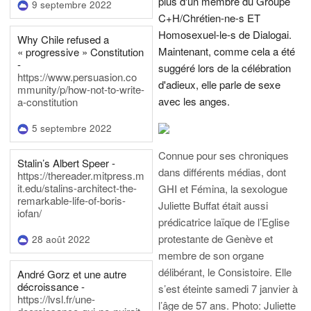
plus d'un membre du Groupe
9 septembre 2022
C+H/Chrétien-ne-s ET
Homosexuel-le-s de Dialogai.
Why Chile refused a
Maintenant, comme cela a été
« progressive » Constitution
-
suggéré lors de la célébration
https://www.persuasion.co
d'adieux, elle parle de sexe
mmunity/p/how-not-to-write-
avec les anges.
a-constitution
5 septembre 2022
Connue pour ses chroniques
Stalin’s Albert Speer -
dans différents médias, dont
https://thereader.mitpress.m
it.edu/stalins-architect-the-
GHI et Fémina, la sexologue
remarkable-life-of-boris-
Juliette Buffat était aussi
iofan/
prédicatrice laïque de l’Eglise
protestante de Genève et
28 août 2022
membre de son organe
délibérant, le Consistoire. Elle
André Gorz et une autre
décroissance -
s’est éteinte samedi 7 janvier à
https://lvsl.fr/une-
l’âge de 57 ans.
Photo: Juliette