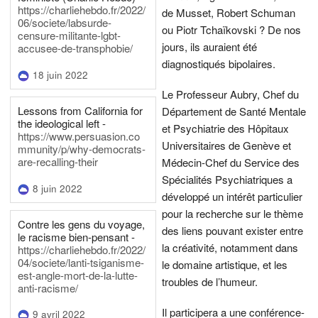
https://charliehebdo.fr/2022/
de Musset, Robert Schuman
06/societe/labsurde-
ou Piotr Tchaïkovski ? De nos
censure-militante-lgbt-
jours, ils auraient été
accusee-de-transphobie/
diagnostiqués bipolaires.
18 juin 2022
Le Professeur Aubry, Chef du
Lessons from California for
Département de Santé Mentale
the ideological left -
et Psychiatrie des Hôpitaux
https://www.persuasion.co
Universitaires de Genève et
mmunity/p/why-democrats-
are-recalling-their
Médecin-Chef du Service des
Spécialités Psychiatriques a
8 juin 2022
développé un intérêt particulier
pour la recherche sur le thème
Contre les gens du voyage,
des liens pouvant exister entre
le racisme bien-pensant -
la créativité, notamment dans
https://charliehebdo.fr/2022/
04/societe/lanti-tsiganisme-
le domaine artistique, et les
est-angle-mort-de-la-lutte-
troubles de l’humeur.
anti-racisme/
Il participera a une conférence-
9 avril 2022