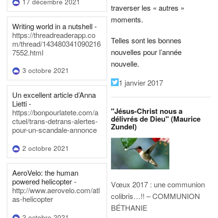
17 décembre 2021
traverser les « autres »
moments.
Writing world in a nutshell -
https://threadreaderapp.co
Telles sont les bonnes
m/thread/143480341090216
nouvelles pour l’année
7552.html
nouvelle.
3 octobre 2021
1 janvier 2017
Un excellent article d’Anna
Lietti -
"Jésus-Christ nous a
https://bonpourlatete.com/a
délivrés de Dieu" (Maurice
ctuel/trans-detrans-alertes-
Zundel)
pour-un-scandale-annonce
2 octobre 2021
AeroVelo: the human
powered helicopter -
Vœux 2017 : une communion
http://www.aerovelo.com/atl
colibris…!! – COMMUNION
as-helicopter
BÉTHANIE
2 octobre 2021