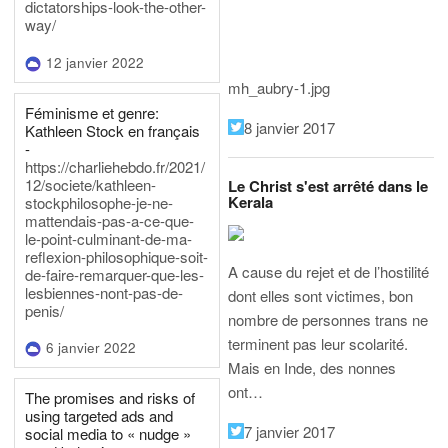
dictatorships-look-the-other-
way/
12 janvier 2022
mh_aubry-1.jpg
Féminisme et genre:
8 janvier 2017
Kathleen Stock en français
-
https://charliehebdo.fr/2021/
12/societe/kathleen-
Le Christ s'est arrêté dans le
Kerala
stockphilosophe-je-ne-
mattendais-pas-a-ce-que-
le-point-culminant-de-ma-
reflexion-philosophique-soit-
A cause du rejet et de l’hostilité
de-faire-remarquer-que-les-
lesbiennes-nont-pas-de-
dont elles sont victimes, bon
penis/
nombre de personnes trans ne
terminent pas leur scolarité.
6 janvier 2022
Mais en Inde, des nonnes
ont…
The promises and risks of
using targeted ads and
7 janvier 2017
social media to « nudge »