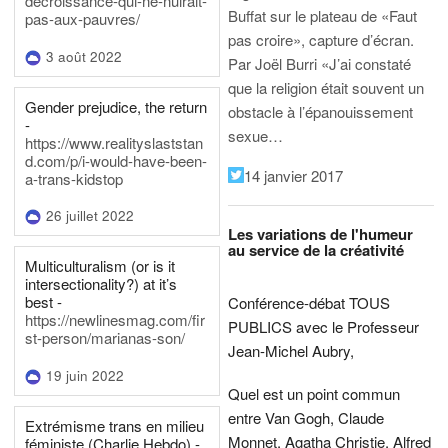
decroissance-qui-ne-nuirait-
Buffat sur le plateau de «Faut
pas-aux-pauvres/
pas croire», capture d’écran.
3 août 2022
Par Joël Burri
«J’ai constaté
que la religion était souvent un
Gender prejudice, the return
obstacle à l’épanouissement
-
sexue…
https://www.realityslaststan
d.com/p/i-would-have-been-
14 janvier 2017
a-trans-kidstop
26 juillet 2022
Les variations de l'humeur
au service de la créativité
Multiculturalism (or is it
intersectionality?) at it’s
best -
Conférence-débat TOUS
https://newlinesmag.com/fir
PUBLICS avec le Professeur
st-person/marianas-son/
Jean-Michel Aubry,
19 juin 2022
Quel est un point commun
entre Van Gogh, Claude
Extrémisme trans en milieu
Monnet, Agatha Christie, Alfred
féministe (Charlie Hebdo) -