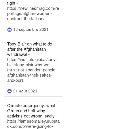
fight -
https://newlinesmag.com/re
portage/afghan-women-
confront-the-taliban/
13 septembre 2021
Tony Blair on what to do
after the Afghanistan
withdrawal -
https://institute.global/tony-
blair/tony-blair-why-we-
must-not-abandon-people-
afghanistan-their-sakes-
and-ours
21 août 2021
Climate emergency: what
Green and Left-wing
activists get wrong, sadly -
https://jamesomalley.substa
ck.com/p/were-going-to-