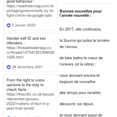
good behaviour -
https://newlinesmag.com/re
portage/governments-try-to-
Bonnes nouvelles pour
l’année nouvelle :
fight-crime-via-google-ads/
5 janvier 2022
En 2017, elle continuera,
Gender self ID and sex
la Source qui pulse la lumière
offenders -
de l’amour,
https://threadreaderapp.co
m/thread/147541301294528
1025.html
de faire battre le coeur de
l’univers (et le nôtre) ;
28 décembre 2021
nous donnant encore et
From the right to voice
toujours de connaître
opinions to the duty to
check facts -
des temps pour renaître,
https://thecritic.co.uk/issues
/december-january-
2022/matters-of-fact-in-a-
découvrir, se réjouir,
post-truth-world/
et nous donnant aussi de