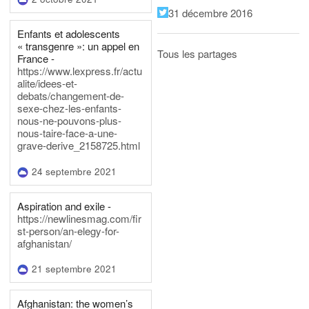
31 décembre 2016
Enfants et adolescents
« transgenre »: un appel en
Tous les partages
France -
https://www.lexpress.fr/actu
alite/idees-et-
debats/changement-de-
sexe-chez-les-enfants-
nous-ne-pouvons-plus-
nous-taire-face-a-une-
grave-derive_2158725.html
24 septembre 2021
Aspiration and exile -
https://newlinesmag.com/fir
st-person/an-elegy-for-
afghanistan/
21 septembre 2021
Afghanistan: the women’s