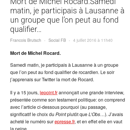
Mort de Michel Rocard.Samedi
matin, je participais à Lausanne à
un groupe que l’on peut au fond
qualifier…
Francois Brutsch
-
Social FB
-
4 juillet 2016 à 11h40
Mort de Michel Rocard.
Samedi matin, je participais à Lausanne à un groupe
que l’on peut au fond qualifier de rocardien. Le soir
j’apprenais sur Twitter la mort de Rocard.
Il y a 15 jours,
lepoint.fr
annonçait une grande interview,
présentée comme son testament politique: on comprend
avec l’article ci-dessous pourquoi (au passage,
significatif le choix du
Point
plutôt que
L’Obs
…). J’avais
acheté le numéro sur
epresse.fr
, et en effet elle en vaut
la peine.