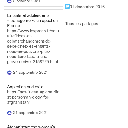
2 octobre 2021
31 décembre 2016
Enfants et adolescents
« transgenre »: un appel en
Tous les partages
France -
https://www.lexpress.fr/actu
alite/idees-et-
debats/changement-de-
sexe-chez-les-enfants-
nous-ne-pouvons-plus-
nous-taire-face-a-une-
grave-derive_2158725.html
24 septembre 2021
Aspiration and exile -
https://newlinesmag.com/fir
st-person/an-elegy-for-
afghanistan/
21 septembre 2021
Afghanistan: the women’s