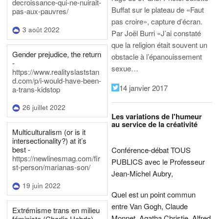
decroissance-qui-ne-nuirait-
Buffat sur le plateau de «Faut
pas-aux-pauvres/
pas croire», capture d’écran.
3 août 2022
Par Joël Burri
«J’ai constaté
que la religion était souvent un
Gender prejudice, the return
obstacle à l’épanouissement
-
sexue…
https://www.realityslaststan
d.com/p/i-would-have-been-
14 janvier 2017
a-trans-kidstop
26 juillet 2022
Les variations de l'humeur
au service de la créativité
Multiculturalism (or is it
intersectionality?) at it’s
best -
Conférence-débat TOUS
https://newlinesmag.com/fir
PUBLICS avec le Professeur
st-person/marianas-son/
Jean-Michel Aubry,
19 juin 2022
Quel est un point commun
entre Van Gogh, Claude
Extrémisme trans en milieu
Monnet, Agatha Christie, Alfred
féministe (Charlie Hebdo) -