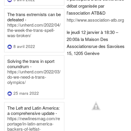
débat organisée par
l'association ATB&D
The trans extremists can be
defeated -
http://www.association-atb.org
https://unherd.com/2022/04/
the-week-the-trans-spell-
le jeudi 12 janvier à 18:30 –
was-broken/
20:00
à la Maison Des
Associations
rue des Savoises
8 avril 2022
15, 1205 Genève
Solving the trans in sport
conundrum -
https://unherd.com/2022/03/
do-we-need-a-trans-
olympics/
25 mars 2022
The Left and Latin America:
a comprehensive update -
https://newlinesmag.com/re
portage/in-latin-america-
backers-of-leftist-