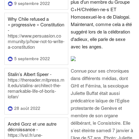
plus d'un membre du Groupe
9 septembre 2022
C+H/Chrétien-ne-s ET
Homosexuel-le-s de Dialogai.
Why Chile refused a
Maintenant, comme cela a été
« progressive » Constitution
-
suggéré lors de la célébration
https://www.persuasion.co
d'adieux, elle parle de sexe
mmunity/p/how-not-to-write-
avec les anges.
a-constitution
5 septembre 2022
Connue pour ses chroniques
Stalin’s Albert Speer -
dans différents médias, dont
https://thereader.mitpress.m
it.edu/stalins-architect-the-
GHI et Fémina, la sexologue
remarkable-life-of-boris-
Juliette Buffat était aussi
iofan/
prédicatrice laïque de l’Eglise
protestante de Genève et
28 août 2022
membre de son organe
délibérant, le Consistoire. Elle
André Gorz et une autre
décroissance -
s’est éteinte samedi 7 janvier à
https://lvsl.fr/une-
l’âge de 57 ans.
Photo: Juliette