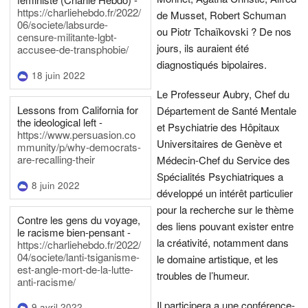
https://charliehebdo.fr/2022/
de Musset, Robert Schuman
06/societe/labsurde-
ou Piotr Tchaïkovski ? De nos
censure-militante-lgbt-
jours, ils auraient été
accusee-de-transphobie/
diagnostiqués bipolaires.
18 juin 2022
Le Professeur Aubry, Chef du
Lessons from California for
Département de Santé Mentale
the ideological left -
et Psychiatrie des Hôpitaux
https://www.persuasion.co
Universitaires de Genève et
mmunity/p/why-democrats-
are-recalling-their
Médecin-Chef du Service des
Spécialités Psychiatriques a
8 juin 2022
développé un intérêt particulier
pour la recherche sur le thème
Contre les gens du voyage,
des liens pouvant exister entre
le racisme bien-pensant -
la créativité, notamment dans
https://charliehebdo.fr/2022/
04/societe/lanti-tsiganisme-
le domaine artistique, et les
est-angle-mort-de-la-lutte-
troubles de l’humeur.
anti-racisme/
Il participera a une conférence-
9 avril 2022