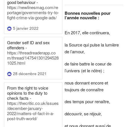
good behaviour -
https://newlinesmag.com/re
portage/governments-try-to-
Bonnes nouvelles pour
l’année nouvelle :
fight-crime-via-google-ads/
5 janvier 2022
En 2017, elle continuera,
Gender self ID and sex
la Source qui pulse la lumière
offenders -
de l’amour,
https://threadreaderapp.co
m/thread/147541301294528
1025.html
de faire battre le coeur de
l’univers (et le nôtre) ;
28 décembre 2021
nous donnant encore et
From the right to voice
toujours de connaître
opinions to the duty to
check facts -
des temps pour renaître,
https://thecritic.co.uk/issues
/december-january-
2022/matters-of-fact-in-a-
découvrir, se réjouir,
post-truth-world/
et nous donnant aussi de