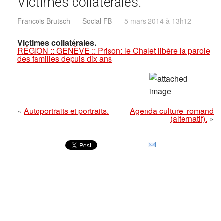
Victimes collatérales.
Francois Brutsch
-
Social FB
-
5 mars 2014 à 13h12
Victimes collatérales.
RÉGION :: GENÈVE :: Prison: le Chalet libère la parole
des familles depuis dix ans
«
Autoportraits et portraits.
Agenda culturel romand
(alternatif).
»