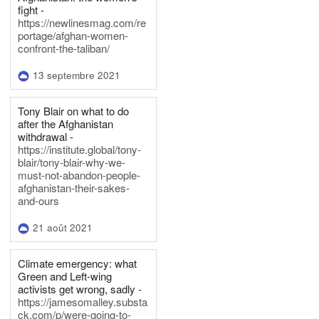
fight -
https://newlinesmag.com/re
portage/afghan-women-
confront-the-taliban/
13 septembre 2021
Tony Blair on what to do
after the Afghanistan
withdrawal -
https://institute.global/tony-
blair/tony-blair-why-we-
must-not-abandon-people-
afghanistan-their-sakes-
and-ours
21 août 2021
Climate emergency: what
Green and Left-wing
activists get wrong, sadly -
https://jamesomalley.substa
ck.com/p/were-going-to-