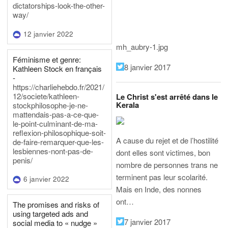
dictatorships-look-the-other-
way/
12 janvier 2022
mh_aubry-1.jpg
Féminisme et genre:
8 janvier 2017
Kathleen Stock en français
-
https://charliehebdo.fr/2021/
12/societe/kathleen-
Le Christ s'est arrêté dans le
Kerala
stockphilosophe-je-ne-
mattendais-pas-a-ce-que-
le-point-culminant-de-ma-
reflexion-philosophique-soit-
A cause du rejet et de l’hostilité
de-faire-remarquer-que-les-
lesbiennes-nont-pas-de-
dont elles sont victimes, bon
penis/
nombre de personnes trans ne
terminent pas leur scolarité.
6 janvier 2022
Mais en Inde, des nonnes
ont…
The promises and risks of
using targeted ads and
7 janvier 2017
social media to « nudge »