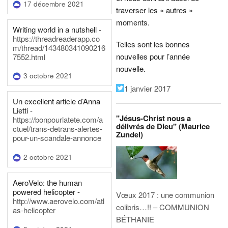
17 décembre 2021
traverser les « autres »
moments.
Writing world in a nutshell -
https://threadreaderapp.co
Telles sont les bonnes
m/thread/143480341090216
nouvelles pour l’année
7552.html
nouvelle.
3 octobre 2021
1 janvier 2017
Un excellent article d’Anna
Lietti -
"Jésus-Christ nous a
https://bonpourlatete.com/a
délivrés de Dieu" (Maurice
ctuel/trans-detrans-alertes-
Zundel)
pour-un-scandale-annonce
2 octobre 2021
AeroVelo: the human
powered helicopter -
Vœux 2017 : une communion
http://www.aerovelo.com/atl
colibris…!! – COMMUNION
as-helicopter
BÉTHANIE