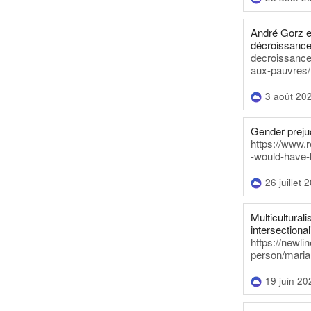
André Gorz e
décroissance
decroissance-
aux-pauvres/
3 août 20
Gender prejud
https://www.r
-would-have-
26 juillet 
Multiculturalis
intersectionali
https://newli
person/maria
19 juin 20