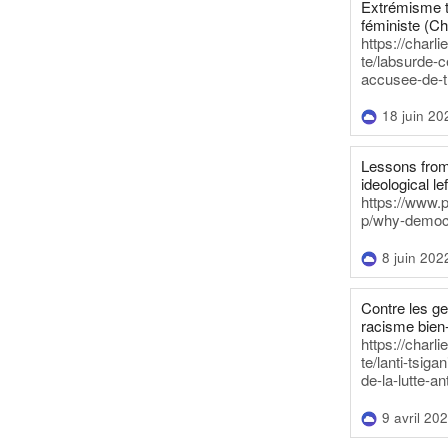
Extrémisme t
féministe (Ch
https://charl
te/labsurde-c
accusee-de-t
18 juin 20
Lessons from 
ideological lef
https://www.
p/why-democra
8 juin 202
Contre les g
racisme bien
https://charl
te/lanti-tsig
de-la-lutte-an
9 avril 20