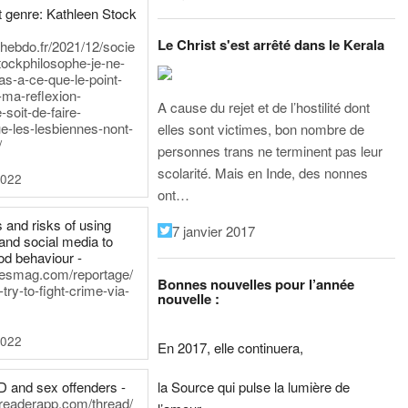
 genre: Kathleen Stock
Le Christ s'est arrêté dans le Kerala
iehebdo.fr/2021/12/socie
tockphilosophe-je-ne-
as-a-ce-que-le-point-
-ma-reflexion-
A cause du rejet et de l’hostilité dont
-soit-de-faire-
e-les-lesbiennes-nont-
elles sont victimes, bon nombre de
/
personnes trans ne terminent pas leur
scolarité. Mais en Inde, des nonnes
2022
ont…
 and risks of using
7 janvier 2017
and social media to
od behaviour -
inesmag.com/reportage/
Bonnes nouvelles pour l’année
ry-to-fight-crime-via-
nouvelle :
2022
En 2017, elle continuera,
la Source qui pulse la lumière de
D and sex offenders -
dreaderapp.com/thread/