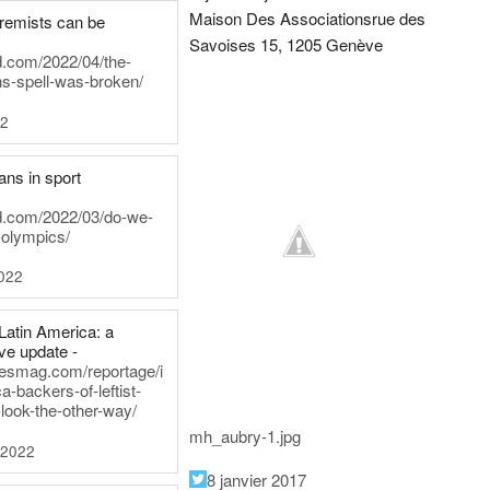
Maison Des Associations
rue des
tremists can be
Savoises 15, 1205 Genève
d.com/2022/04/the-
ns-spell-was-broken/
22
ans in sport
rd.com/2022/03/do-we-
-olympics/
022
Latin America: a
e update -
inesmag.com/reportage/i
a-backers-of-leftist-
-look-the-other-way/
mh_aubry-1.jpg
 2022
8 janvier 2017