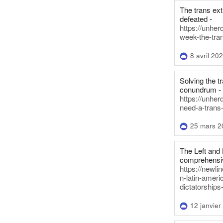
The trans ex
defeated -
https://unher
week-the-tra
8 avril 20
Solving the tr
conundrum -
https://unhe
need-a-trans
25 mars 2
The Left and 
comprehensiv
https://newl
n-latin-americ
dictatorships
12 janvier