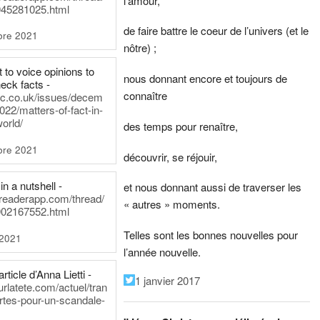
l’amour,
45281025.html
de faire battre le coeur de l’univers (et le
bre 2021
nôtre) ;
t to voice opinions to
nous donnant encore et toujours de
heck facts -
connaître
itic.co.uk/issues/decem
022/matters-of-fact-in-
world/
des temps pour renaître,
bre 2021
découvrir, se réjouir,
in a nutshell -
et nous donnant aussi de traverser les
dreaderapp.com/thread/
« autres » moments.
02167552.html
Telles sont les bonnes nouvelles pour
 2021
l’année nouvelle.
rticle d’Anna Lietti -
1 janvier 2017
urlatete.com/actuel/tran
rtes-pour-un-scandale-