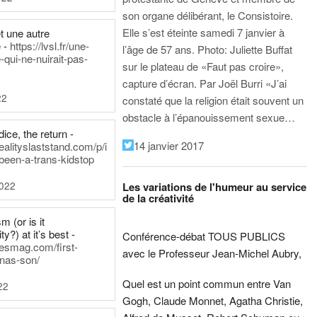
son organe délibérant, le Consistoire.
Elle s’est éteinte samedi 7 janvier à
t une autre
 -
https://lvsl.fr/une-
l’âge de 57 ans.
Photo: Juliette Buffat
qui-ne-nuirait-pas-
sur le plateau de «Faut pas croire»,
capture d’écran.
Par Joël Burri
«J’ai
22
constaté que la religion était souvent un
obstacle à l’épanouissement sexue…
ice, the return -
14 janvier 2017
ealityslaststand.com/p/i
been-a-trans-kidstop
2022
Les variations de l'humeur au service
de la créativité
m (or is it
ty?) at it’s best -
Conférence-débat TOUS PUBLICS
nesmag.com/first-
avec le Professeur Jean-Michel Aubry,
nas-son/
Quel est un point commun entre Van
22
Gogh, Claude Monnet, Agatha Christie,