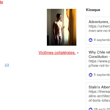
de
Kiosque
Adventurers, 
https://unhe
men-are-no-l
9 septemb
Why Chile re
Victimes collatérales.
»
Constitution -
https://www.
p/how-not-to-
5 septemb
Stalin’s Alber
https://there
alins-architec
of-boris-iofan
28 août 2