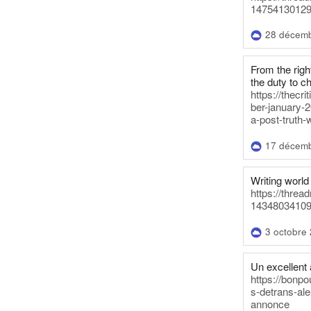
14754130129
28 décem
From the righ
the duty to c
https://thecr
ber-january-2
a-post-truth-
17 décem
Writing world 
https://threa
14348034109
3 octobre
Un excellent a
https://bonpo
s-detrans-ale
annonce