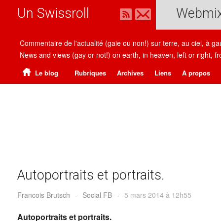
Un Swissroll
Webmi
Commentaire de l'actualité (gaie ou non!) sur terre, au ciel, à g
News and views (gay or not!) on earth, in heaven, left or right
Le blog
Rubriques
Archives
Liens
A propos
Autoportraits et portraits.
Francois Brutsch
-
Social FB
-
5 mars 2014 à 12h55
Autoportraits et portraits.