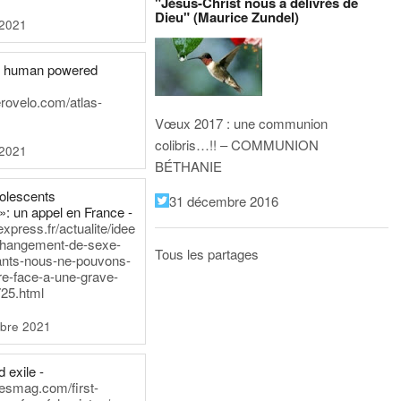
"Jésus-Christ nous a délivrés de
Dieu" (Maurice Zundel)
 2021
he human powered
erovelo.com/atlas-
Vœux 2017 : une communion
colibris…!! – COMMUNION
 2021
BÉTHANIE
dolescents
31 décembre 2016
»: un appel en France -
express.fr/actualite/idee
changement-de-sexe-
Tous les partages
ants-nous-ne-pouvons-
re-face-a-une-grave-
25.html
bre 2021
 exile -
nesmag.com/first-