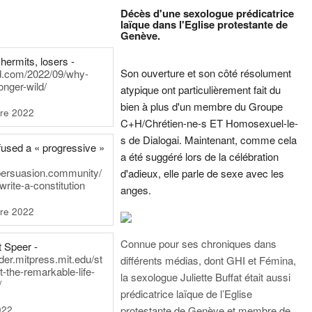
Décès d'une sexologue prédicatrice
laïque dans l'Eglise protestante de
Genève.
hermits, losers -
Son ouverture et son côté résolument
rd.com/2022/09/why-
onger-wild/
atypique ont particulièrement fait du
bien à plus d'un membre du Groupe
re 2022
C+H/Chrétien-ne-s ET Homosexuel-le-
s de Dialogai. Maintenant, comme cela
fused a « progressive »
a été suggéré lors de la célébration
persuasion.community/
d'adieux, elle parle de sexe avec les
write-a-constitution
anges.
re 2022
Connue pour ses chroniques dans
t Speer -
ader.mitpress.mit.edu/st
différents médias, dont GHI et Fémina,
t-the-remarkable-life-
la sexologue Juliette Buffat était aussi
/
prédicatrice laïque de l’Eglise
022
protestante de Genève et membre de