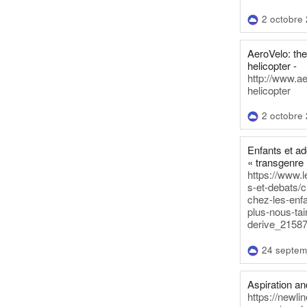
2 octobre
AeroVelo: t
helicopter -
http://www.a
helicopter
2 octobre
Enfants et a
« transgenre 
https://www.l
s-et-debats/
chez-les-enf
plus-nous-tai
derive_21587
24 septem
Aspiration and
https://newli