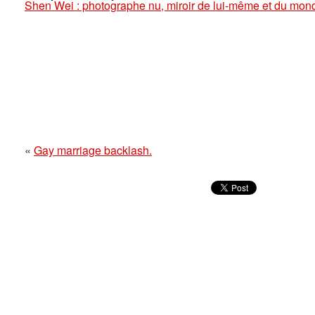
Shen Wei : photographe nu, miroir de lui-même et du mon
«
Gay marriage backlash.