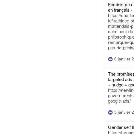
Féminisme et
en français -
https://charl
te/kathleen-s
mattendais-p
culminant-de
philosophique
remarquer-qu
pas-de-penis
6 janvier 
The promises
targeted ads 
« nudge » go
https://newl
governments-t
google-ads/
5 janvier 
Gender self I
https://threa