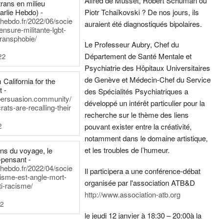
Alfred de Musset, Robert Schuman ou
rans en milieu
arlie Hebdo) -
Piotr Tchaïkovski ? De nos jours, ils
iehebdo.fr/2022/06/socie
auraient été diagnostiqués bipolaires.
ensure-militante-lgbt-
ransphobie/
Le Professeur Aubry, Chef du
Département de Santé Mentale et
22
Psychiatrie des Hôpitaux Universitaires
de Genève et Médecin-Chef du Service
California for the
t -
des Spécialités Psychiatriques a
persuasion.community/
développé un intérêt particulier pour la
ts-are-recalling-their
recherche sur le thème des liens
2
pouvant exister entre la créativité,
notamment dans le domaine artistique,
et les troubles de l’humeur.
ens du voyage, le
-pensant -
iehebdo.fr/2022/04/socie
Il participera a une conférence-débat
anisme-est-angle-mort-
organisée par l'association ATB&D
ti-racisme/
http://www.association-atb.org
22
le jeudi 12 janvier à 18:30 – 20:00
à la