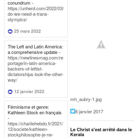
conundrum -
https://unherd.com/2022/03/
do-we-need-a-trans-
olympics/
25 mars 2022
The Left and Latin America:
a comprehensive update -
https://newlinesmag.com/re
portage/in-latin-america-
backers-of-leftist-
dictatorships-look-the-other-
way/
12 janvier 2022
mh_aubry-1.jpg
Féminisme et genre:
8 janvier 2017
Kathleen Stock en français
-
https://charliehebdo.fr/2021/
12/societe/kathleen-
Le Christ s'est arrêté dans le
Kerala
stockphilosophe-je-ne-