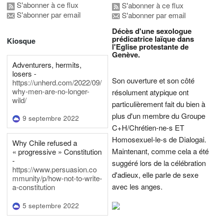
S'abonner à ce flux
S'abonner à ce flux
S'abonner par email
S'abonner par email
Décès d'une sexologue
prédicatrice laïque dans
Kiosque
l'Eglise protestante de
Genève.
Adventurers, hermits,
losers -
Son ouverture et son côté
https://unherd.com/2022/09/
why-men-are-no-longer-
résolument atypique ont
wild/
particulièrement fait du bien à
plus d'un membre du Groupe
9 septembre 2022
C+H/Chrétien-ne-s ET
Homosexuel-le-s de Dialogai.
Why Chile refused a
Maintenant, comme cela a été
« progressive » Constitution
-
suggéré lors de la célébration
https://www.persuasion.co
d'adieux, elle parle de sexe
mmunity/p/how-not-to-write-
avec les anges.
a-constitution
5 septembre 2022