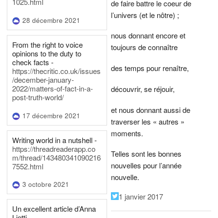
1025.html
de faire battre le coeur de
l’univers (et le nôtre) ;
28 décembre 2021
nous donnant encore et
From the right to voice
toujours de connaître
opinions to the duty to
check facts -
des temps pour renaître,
https://thecritic.co.uk/issues
/december-january-
2022/matters-of-fact-in-a-
découvrir, se réjouir,
post-truth-world/
et nous donnant aussi de
17 décembre 2021
traverser les « autres »
moments.
Writing world in a nutshell -
https://threadreaderapp.co
Telles sont les bonnes
m/thread/143480341090216
nouvelles pour l’année
7552.html
nouvelle.
3 octobre 2021
1 janvier 2017
Un excellent article d’Anna
Lietti -