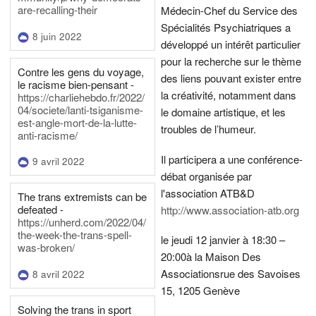
are-recalling-their
Médecin-Chef du Service des
Spécialités Psychiatriques a
8 juin 2022
développé un intérêt particulier
pour la recherche sur le thème
Contre les gens du voyage,
des liens pouvant exister entre
le racisme bien-pensant -
la créativité, notamment dans
https://charliehebdo.fr/2022/
04/societe/lanti-tsiganisme-
le domaine artistique, et les
est-angle-mort-de-la-lutte-
troubles de l’humeur.
anti-racisme/
Il participera a une conférence-
9 avril 2022
débat organisée par
l'association ATB&D
The trans extremists can be
defeated -
http://www.association-atb.org
https://unherd.com/2022/04/
the-week-the-trans-spell-
le jeudi 12 janvier à 18:30 –
was-broken/
20:00
à la Maison Des
Associations
rue des Savoises
8 avril 2022
15, 1205 Genève
Solving the trans in sport