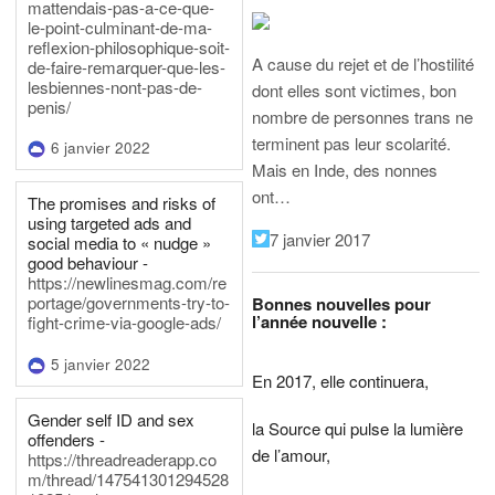
mattendais-pas-a-ce-que-
le-point-culminant-de-ma-
reflexion-philosophique-soit-
A cause du rejet et de l’hostilité
de-faire-remarquer-que-les-
lesbiennes-nont-pas-de-
dont elles sont victimes, bon
penis/
nombre de personnes trans ne
terminent pas leur scolarité.
6 janvier 2022
Mais en Inde, des nonnes
ont…
The promises and risks of
using targeted ads and
7 janvier 2017
social media to « nudge »
good behaviour -
https://newlinesmag.com/re
portage/governments-try-to-
Bonnes nouvelles pour
l’année nouvelle :
fight-crime-via-google-ads/
5 janvier 2022
En 2017, elle continuera,
Gender self ID and sex
la Source qui pulse la lumière
offenders -
de l’amour,
https://threadreaderapp.co
m/thread/147541301294528