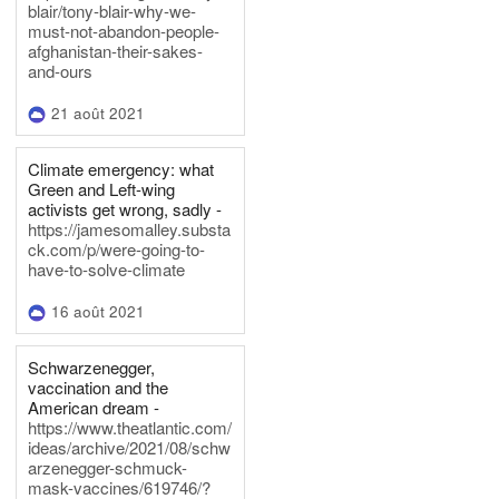
blair/tony-blair-why-we-
must-not-abandon-people-
afghanistan-their-sakes-
and-ours
21 août 2021
Climate emergency: what
Green and Left-wing
activists get wrong, sadly -
https://jamesomalley.substa
ck.com/p/were-going-to-
have-to-solve-climate
16 août 2021
Schwarzenegger,
vaccination and the
American dream -
https://www.theatlantic.com/
ideas/archive/2021/08/schw
arzenegger-schmuck-
mask-vaccines/619746/?