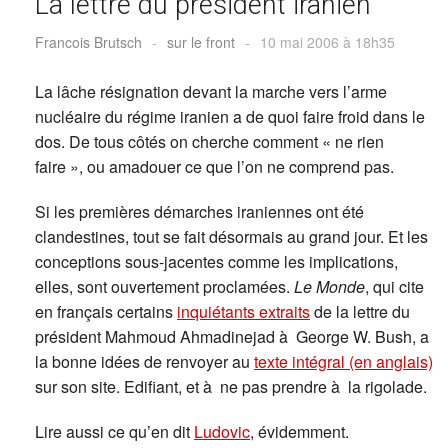
La lettre du président iranien
Francois Brutsch
-
sur le front
-
10 mai 2006 à 18h35
La lâche résignation devant la marche vers l’arme
nucléaire du régime iranien a de quoi faire froid dans le
dos. De tous côtés on cherche comment « ne rien
faire », ou amadouer ce que l’on ne comprend pas.
Si les premières démarches iraniennes ont été
clandestines, tout se fait désormais au grand jour. Et les
conceptions sous-jacentes comme les implications,
elles, sont ouvertement proclamées.
Le Monde
, qui cite
en français certains
inquiétants extraits
de la lettre du
président Mahmoud Ahmadinejad à George W. Bush, a
la bonne idées de renvoyer au
texte intégral (en anglais)
sur son site. Edifiant, et à ne pas prendre à la rigolade.
Lire aussi ce qu’en dit
Ludovic
, évidemment.