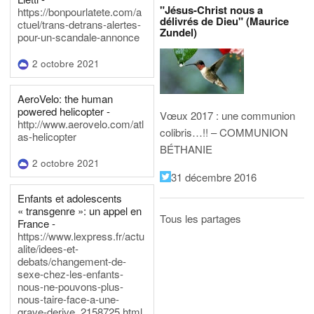
"Jésus-Christ nous a
https://bonpourlatete.com/a
délivrés de Dieu" (Maurice
ctuel/trans-detrans-alertes-
Zundel)
pour-un-scandale-annonce
2 octobre 2021
AeroVelo: the human
powered helicopter -
Vœux 2017 : une communion
http://www.aerovelo.com/atl
colibris…!! – COMMUNION
as-helicopter
BÉTHANIE
2 octobre 2021
31 décembre 2016
Enfants et adolescents
« transgenre »: un appel en
Tous les partages
France -
https://www.lexpress.fr/actu
alite/idees-et-
debats/changement-de-
sexe-chez-les-enfants-
nous-ne-pouvons-plus-
nous-taire-face-a-une-
grave-derive_2158725.html