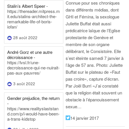
Connue pour ses chroniques
Stalin’s Albert Speer -
dans différents médias, dont
https://thereader.mitpress.m
it.edu/stalins-architect-the-
GHI et Fémina, la sexologue
remarkable-life-of-boris-
Juliette Buffat était aussi
iofan/
prédicatrice laïque de l’Eglise
protestante de Genève et
28 août 2022
membre de son organe
délibérant, le Consistoire. Elle
André Gorz et une autre
décroissance -
s’est éteinte samedi 7 janvier à
https://lvsl.fr/une-
l’âge de 57 ans.
Photo: Juliette
decroissance-qui-ne-nuirait-
Buffat sur le plateau de «Faut
pas-aux-pauvres/
pas croire», capture d’écran.
3 août 2022
Par Joël Burri
«J’ai constaté
que la religion était souvent un
Gender prejudice, the return
obstacle à l’épanouissement
-
sexue…
https://www.realityslaststan
d.com/p/i-would-have-been-
14 janvier 2017
a-trans-kidstop