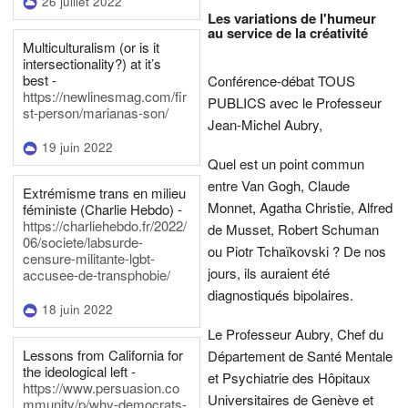
26 juillet 2022
Les variations de l'humeur
au service de la créativité
Multiculturalism (or is it
intersectionality?) at it’s
best -
Conférence-débat TOUS
https://newlinesmag.com/fir
PUBLICS avec le Professeur
st-person/marianas-son/
Jean-Michel Aubry,
19 juin 2022
Quel est un point commun
entre Van Gogh, Claude
Extrémisme trans en milieu
Monnet, Agatha Christie, Alfred
féministe (Charlie Hebdo) -
https://charliehebdo.fr/2022/
de Musset, Robert Schuman
06/societe/labsurde-
ou Piotr Tchaïkovski ? De nos
censure-militante-lgbt-
jours, ils auraient été
accusee-de-transphobie/
diagnostiqués bipolaires.
18 juin 2022
Le Professeur Aubry, Chef du
Lessons from California for
Département de Santé Mentale
the ideological left -
et Psychiatrie des Hôpitaux
https://www.persuasion.co
Universitaires de Genève et
mmunity/p/why-democrats-