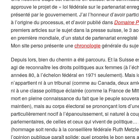
approuve le projet de « loi fédérale sur le partenariat enr
présenté par le gouvernement. J’ai l’honneur d’avoir partic
à l’origine du processus, et d’avoir publié dans
Domaine P
premiers articles sur le sujet dans la presse suisse, le 3 
en première mondiale, d’un statut de partenariat enregisté 
Mon site perso présente une
chronologie
générale du sujet
Depuis lors, bien du chemin a été parcouru. Et la Suisse est
agi de reconnaître les droits politiques aux femmes (à l’éch
années 80, à l’échelon fédéral en 1971 seulement). Mais ici,
n’appartient ni à un tribunal (comme au Canada, deux amies
ni à une classe politique éclairée (comme la France de Mit
mort en pleine connaissance du fait que le peuple souverai
maintien), mais au corps électoral se prononçant lors d’une
particulièrement nocif à l’épanouissement, si naturel à co
parlementaires, de celles et ceux qui vivent de politique… 
(hommage soit rendu à la conseillère fédérale Ruth Metzler
l’opinion publique paraît solide: quel progrès le bon sens a