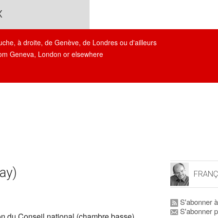
x
auche, à droite, de Genève, de Londres ou d'ailleurs
, from Geneva, London or elsewhere
ay)
FRANÇ
S'abonner à
S'abonner p
on du Conseil national (chambre basse)