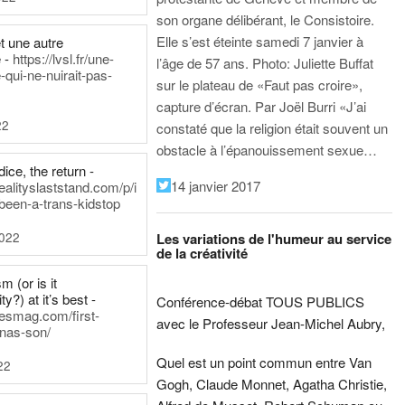
son organe délibérant, le Consistoire.
Elle s’est éteinte samedi 7 janvier à
t une autre
 -
https://lvsl.fr/une-
l’âge de 57 ans.
Photo: Juliette Buffat
qui-ne-nuirait-pas-
sur le plateau de «Faut pas croire»,
capture d’écran.
Par Joël Burri
«J’ai
22
constaté que la religion était souvent un
obstacle à l’épanouissement sexue…
ice, the return -
14 janvier 2017
ealityslaststand.com/p/i
been-a-trans-kidstop
2022
Les variations de l'humeur au service
de la créativité
m (or is it
ty?) at it’s best -
Conférence-débat TOUS PUBLICS
nesmag.com/first-
avec le Professeur Jean-Michel Aubry,
nas-son/
Quel est un point commun entre Van
22
Gogh, Claude Monnet, Agatha Christie,