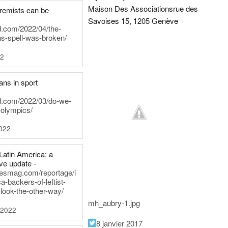
Maison Des Associations
rue des
tremists can be
Savoises 15, 1205 Genève
d.com/2022/04/the-
ns-spell-was-broken/
22
ans in sport
rd.com/2022/03/do-we-
-olympics/
022
Latin America: a
e update -
inesmag.com/reportage/i
a-backers-of-leftist-
-look-the-other-way/
mh_aubry-1.jpg
 2022
8 janvier 2017