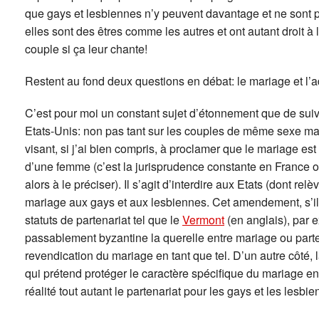
que gays et lesbiennes n’y peuvent davantage et ne sont pa
elles sont des êtres comme les autres et ont autant droit à
couple si ça leur chante!
Restent au fond deux questions en débat: le mariage et l’a
C’est pour moi un constant sujet d’étonnement que de suiv
Etats-Unis: non pas tant sur les couples de même sexe ma
visant, si j’ai bien compris, à proclamer que le mariage e
d’une femme (c’est la jurisprudence constante en France o
alors à le préciser). Il s’agit d’interdire aux Etats (dont rel
mariage aux gays et aux lesbiennes. Cet amendement, s’il ét
statuts de partenariat tel que le
Vermont
(en anglais), par e
passablement byzantine la querelle entre mariage ou parte
revendication du mariage en tant que tel. D’un autre côté,
qui prétend protéger le caractère spécifique du mariage 
réalité tout autant le partenariat pour les gays et les lesb