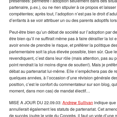
présentées: permettre l’adoption seulement dans des situat
partenaire, p.ex.), ou ne rien stipuler à ce propos et laisse
compétentes; après tout, l’adoption n’est pas le droit d’adu
d’enfants à se voir attribuer un ou des parents adoptifs lor
Peut-être bien qu’un débat de société sur l’adoption par d
être bien qu’il ne suffirait même pas à faire dérailler la lo
avoir envie de prendre le risque, et préférer la politique de
parlementaire soit la plus élevée possible, bien sûr. Que 
revendiquent, c’est dans leur rôle (mais attention, pas au 
point rendrait la loi moins digne de soutien!). Mais je préfèr
débat au partenariat lui-même. Elle n’empêchera pas de rev
quelques années, à l’occasion d’une révision générale des
position, c’est le confort du commentateur sur son blog, qu
moment, dans mon cas) de mandat électif…
MISE A JOUR DU 22.09.03:
Andrew Sullivan
indique que 
annullerait également les statuts de partenariat. Cet am
de succès (outre le vote du Congrès, il faut un vote d’une m