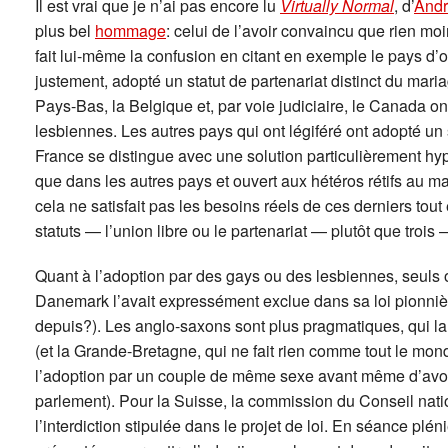
Il est vrai que je n’ai pas encore lu
Virtually Normal
, d’
Andr
plus bel
hommage
: celui de l’avoir convaincu que rien moi
fait lui-même la confusion en citant en exemple le pays d’
justement, adopté un statut de partenariat distinct du mari
Pays-Bas, la Belgique et, par voie judiciaire, le Canada o
lesbiennes. Les autres pays qui ont légiféré ont adopté un 
France se distingue avec une solution particulièrement hyp
que dans les autres pays et ouvert aux hétéros rétifs a
cela ne satisfait pas les besoins réels de ces derniers tout
statuts — l’union libre ou le partenariat — plutôt que trois
Quant à l’adoption par des gays ou des lesbiennes, seuls o
Danemark l’avait expressément exclue dans sa loi pionnière
depuis?). Les anglo-saxons sont plus pragmatiques, qui l
(et la Grande-Bretagne, qui ne fait rien comme tout le mon
l’adoption par un couple de même sexe avant même d’avoir 
parlement). Pour la Suisse, la commission du Conseil nati
l’interdiction stipulée dans le projet de loi. En séance plé