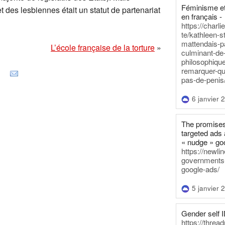
Féminisme et
t des lesbiennes était un statut de partenariat
en français -
https://charl
te/kathleen-s
mattendais-p
L’école française de la torture
»
culminant-de
philosophique
remarquer-qu
pas-de-penis
6 janvier 
The promises
targeted ads 
« nudge » go
https://newl
governments-t
google-ads/
5 janvier 
Gender self I
https://threa