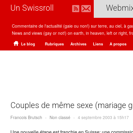
Un Swissroll
Webmi
Commentaire de l'actualité (gaie ou non!) sur terre, au ciel, à g
News and views (gay or not!) on earth, in heaven, left or right
Le blog
Rubriques
Archives
Liens
A propos
Couples de même sexe (mariage g
Francois Brutsch
-
Non classé
-
4 septembre 2003 à 15h17
Une nouvelle étape est franchie en Suisse: une commissi