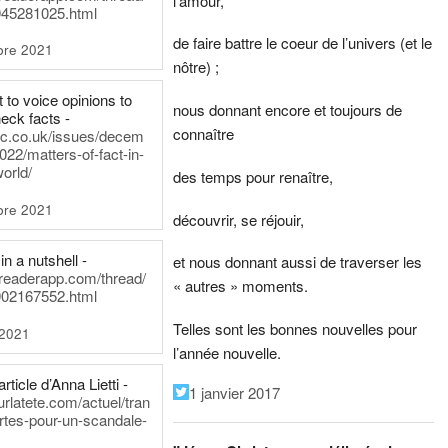
l’amour,
45281025.html
de faire battre le coeur de l’univers (et le
bre 2021
nôtre) ;
t to voice opinions to
nous donnant encore et toujours de
heck facts -
connaître
itic.co.uk/issues/decem
022/matters-of-fact-in-
world/
des temps pour renaître,
bre 2021
découvrir, se réjouir,
in a nutshell -
et nous donnant aussi de traverser les
dreaderapp.com/thread/
« autres » moments.
02167552.html
Telles sont les bonnes nouvelles pour
 2021
l’année nouvelle.
rticle d’Anna Lietti -
1 janvier 2017
urlatete.com/actuel/tran
rtes-pour-un-scandale-