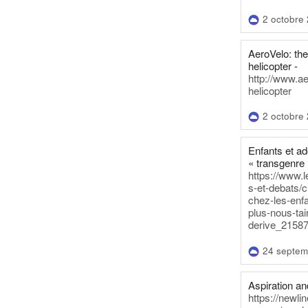
2 octobre
AeroVelo: t
helicopter -
http://www.a
helicopter
2 octobre
Enfants et a
« transgenre 
https://www.l
s-et-debats/
chez-les-enf
plus-nous-tai
derive_21587
24 septem
Aspiration and
https://newli