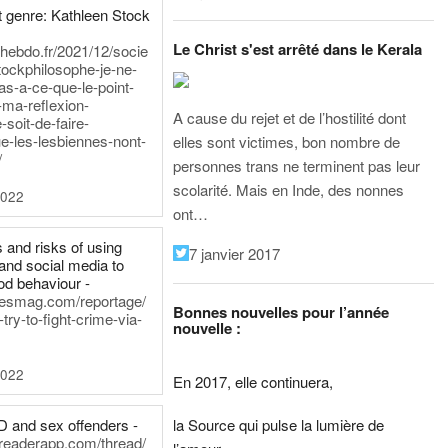
 genre: Kathleen Stock
Le Christ s'est arrêté dans le Kerala
iehebdo.fr/2021/12/socie
tockphilosophe-je-ne-
as-a-ce-que-le-point-
-ma-reflexion-
A cause du rejet et de l’hostilité dont
-soit-de-faire-
e-les-lesbiennes-nont-
elles sont victimes, bon nombre de
/
personnes trans ne terminent pas leur
scolarité. Mais en Inde, des nonnes
2022
ont…
 and risks of using
7 janvier 2017
and social media to
od behaviour -
inesmag.com/reportage/
Bonnes nouvelles pour l’année
ry-to-fight-crime-via-
nouvelle :
2022
En 2017, elle continuera,
la Source qui pulse la lumière de
D and sex offenders -
dreaderapp.com/thread/