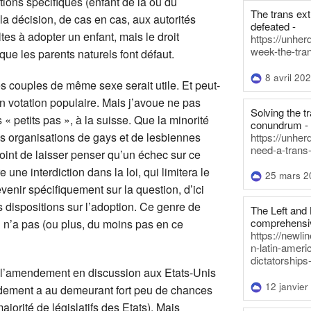
ions spécifiques (enfant de la ou du
The trans ex
r la décision, de cas en cas, aux autorités
defeated -
ltes à adopter un enfant, mais le droit
https://unher
week-the-tra
sque les parents naturels font défaut.
8 avril 20
es couples de même sexe serait utile. Et peut-
i en votation populaire. Mais j’avoue ne pas
Solving the tr
s « petits pas », à la suisse. Que la minorité
conundrum -
les organisations de gays et de lesbiennes
https://unhe
need-a-trans
point de laisser penser qu’un échec sur ce
e une interdiction dans la loi, qui limitera le
25 mars 2
enir spécifiquement sur la question, d’ici
 dispositions sur l’adoption. Ce genre de
The Left and 
comprehensiv
i n’a pas (ou plus, du moins pas en ce
https://newl
n-latin-americ
dictatorships
l’amendement en discussion aux Etats-Unis
12 janvier
endement a au demeurant fort peu de chances
ajorité de législatifs des Etats). Mais