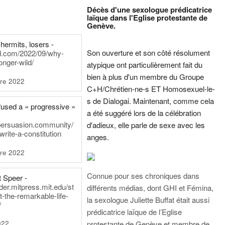
Décès d'une sexologue prédicatrice
laïque dans l'Eglise protestante de
Genève.
hermits, losers -
Son ouverture et son côté résolument
rd.com/2022/09/why-
onger-wild/
atypique ont particulièrement fait du
bien à plus d'un membre du Groupe
re 2022
C+H/Chrétien-ne-s ET Homosexuel-le-
s de Dialogai. Maintenant, comme cela
fused a « progressive »
a été suggéré lors de la célébration
persuasion.community/
d'adieux, elle parle de sexe avec les
write-a-constitution
anges.
re 2022
Connue pour ses chroniques dans
t Speer -
ader.mitpress.mit.edu/st
différents médias, dont GHI et Fémina,
t-the-remarkable-life-
la sexologue Juliette Buffat était aussi
/
prédicatrice laïque de l’Eglise
022
protestante de Genève et membre de