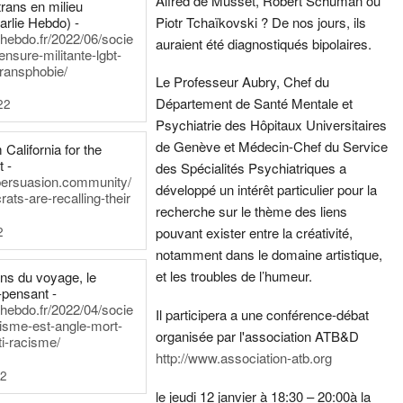
Alfred de Musset, Robert Schuman ou
rans en milieu
arlie Hebdo) -
Piotr Tchaïkovski ? De nos jours, ils
iehebdo.fr/2022/06/socie
auraient été diagnostiqués bipolaires.
ensure-militante-lgbt-
ransphobie/
Le Professeur Aubry, Chef du
Département de Santé Mentale et
22
Psychiatrie des Hôpitaux Universitaires
de Genève et Médecin-Chef du Service
California for the
t -
des Spécialités Psychiatriques a
persuasion.community/
développé un intérêt particulier pour la
ts-are-recalling-their
recherche sur le thème des liens
2
pouvant exister entre la créativité,
notamment dans le domaine artistique,
et les troubles de l’humeur.
ens du voyage, le
-pensant -
iehebdo.fr/2022/04/socie
Il participera a une conférence-débat
anisme-est-angle-mort-
organisée par l'association ATB&D
ti-racisme/
http://www.association-atb.org
22
le jeudi 12 janvier à 18:30 – 20:00
à la