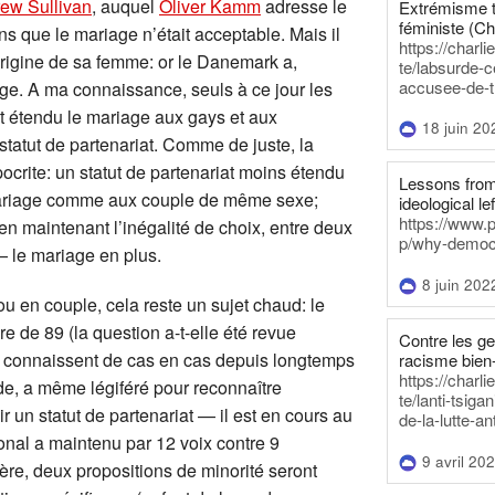
ew Sullivan
, auquel
Oliver Kamm
adresse le
Extrémisme t
féministe (Ch
ns que le mariage n’était acceptable. Mais il
https://charl
origine de sa femme: or le Danemark a,
te/labsurde-c
accusee-de-t
age. A ma connaissance, seuls à ce jour les
nt étendu le mariage aux gays et aux
18 juin 20
statut de partenariat. Comme de juste, la
ocrite: un statut de partenariat moins étendu
Lessons from 
u mariage comme aux couple de même sexe;
ideological lef
https://www.
 en maintenant l’inégalité de choix, entre deux
p/why-democra
 — le mariage en plus.
8 juin 202
u en couple, cela reste un sujet chaud: le
 de 89 (la question a-t-elle été revue
Contre les g
a connaissent de cas en cas depuis longtemps
racisme bien
https://charl
de, a même légiféré pour reconnaître
te/lanti-tsig
un statut de partenariat — il est en cours au
de-la-lutte-an
onal a maintenu par 12 voix contre 9
9 avril 20
nière, deux propositions de minorité seront