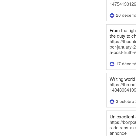
14754130129
28 décem
From the righ
the duty to c
https://thecr
ber-january-2
a-post-truth-
17 décem
Writing world 
https://threa
14348034109
3 octobre
Un excellent a
https://bonpo
s-detrans-ale
annonce