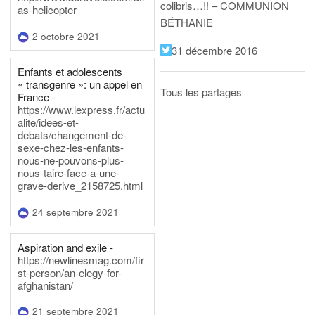
colibris…!! – COMMUNION
as-helicopter
BÉTHANIE
2 octobre 2021
31 décembre 2016
Enfants et adolescents
« transgenre »: un appel en
Tous les partages
France -
https://www.lexpress.fr/actu
alite/idees-et-
debats/changement-de-
sexe-chez-les-enfants-
nous-ne-pouvons-plus-
nous-taire-face-a-une-
grave-derive_2158725.html
24 septembre 2021
Aspiration and exile -
https://newlinesmag.com/fir
st-person/an-elegy-for-
afghanistan/
21 septembre 2021