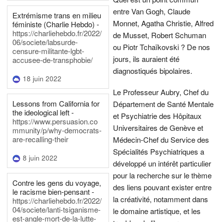
entre Van Gogh, Claude
Extrémisme trans en milieu
Monnet, Agatha Christie, Alfred
féministe (Charlie Hebdo) -
https://charliehebdo.fr/2022/
de Musset, Robert Schuman
06/societe/labsurde-
ou Piotr Tchaïkovski ? De nos
censure-militante-lgbt-
jours, ils auraient été
accusee-de-transphobie/
diagnostiqués bipolaires.
18 juin 2022
Le Professeur Aubry, Chef du
Lessons from California for
Département de Santé Mentale
the ideological left -
et Psychiatrie des Hôpitaux
https://www.persuasion.co
Universitaires de Genève et
mmunity/p/why-democrats-
are-recalling-their
Médecin-Chef du Service des
Spécialités Psychiatriques a
8 juin 2022
développé un intérêt particulier
pour la recherche sur le thème
Contre les gens du voyage,
des liens pouvant exister entre
le racisme bien-pensant -
la créativité, notamment dans
https://charliehebdo.fr/2022/
04/societe/lanti-tsiganisme-
le domaine artistique, et les
est-angle-mort-de-la-lutte-