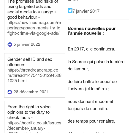
The promises and risks of
using targeted ads and
7 janvier 2017
social media to « nudge »
good behaviour -
https://newlinesmag.com/re
portage/governments-try-to-
Bonnes nouvelles pour
l’année nouvelle :
fight-crime-via-google-ads/
5 janvier 2022
En 2017, elle continuera,
Gender self ID and sex
la Source qui pulse la lumière
offenders -
de l’amour,
https://threadreaderapp.co
m/thread/147541301294528
1025.html
de faire battre le coeur de
l’univers (et le nôtre) ;
28 décembre 2021
nous donnant encore et
From the right to voice
toujours de connaître
opinions to the duty to
check facts -
des temps pour renaître,
https://thecritic.co.uk/issues
/december-january-