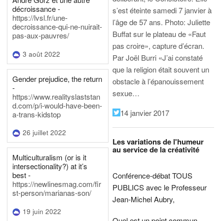
décroissance -
s’est éteinte samedi 7 janvier à
https://lvsl.fr/une-
l’âge de 57 ans.
Photo: Juliette
decroissance-qui-ne-nuirait-
Buffat sur le plateau de «Faut
pas-aux-pauvres/
pas croire», capture d’écran.
3 août 2022
Par Joël Burri
«J’ai constaté
que la religion était souvent un
Gender prejudice, the return
obstacle à l’épanouissement
-
sexue…
https://www.realityslaststan
d.com/p/i-would-have-been-
14 janvier 2017
a-trans-kidstop
26 juillet 2022
Les variations de l'humeur
au service de la créativité
Multiculturalism (or is it
intersectionality?) at it’s
best -
Conférence-débat TOUS
https://newlinesmag.com/fir
PUBLICS avec le Professeur
st-person/marianas-son/
Jean-Michel Aubry,
19 juin 2022
Quel est un point commun