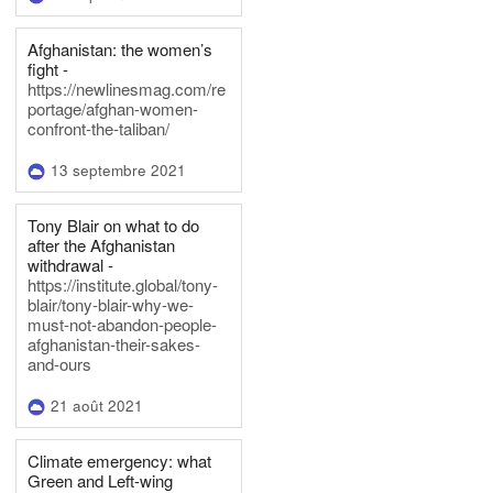
Afghanistan: the women’s
fight -
https://newlinesmag.com/re
portage/afghan-women-
confront-the-taliban/
13 septembre 2021
Tony Blair on what to do
after the Afghanistan
withdrawal -
https://institute.global/tony-
blair/tony-blair-why-we-
must-not-abandon-people-
afghanistan-their-sakes-
and-ours
21 août 2021
Climate emergency: what
Green and Left-wing