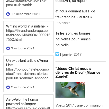
2022/matters-of-fact-in-a-
découvrir, se réjouir,
post-truth-world/
et nous donnant aussi de
17 décembre 2021
traverser les « autres »
moments.
Writing world in a nutshell -
https://threadreaderapp.co
Telles sont les bonnes
m/thread/143480341090216
nouvelles pour l’année
7552.html
nouvelle.
3 octobre 2021
1 janvier 2017
Un excellent article d’Anna
Lietti -
"Jésus-Christ nous a
https://bonpourlatete.com/a
délivrés de Dieu" (Maurice
ctuel/trans-detrans-alertes-
Zundel)
pour-un-scandale-annonce
2 octobre 2021
AeroVelo: the human
powered helicopter -
Vœux 2017 : une communion
http://www.aerovelo.com/atl