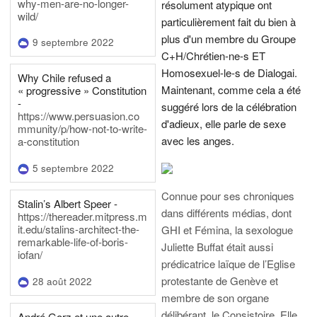
why-men-are-no-longer-
résolument atypique ont
wild/
particulièrement fait du bien à
plus d'un membre du Groupe
9 septembre 2022
C+H/Chrétien-ne-s ET
Homosexuel-le-s de Dialogai.
Why Chile refused a
Maintenant, comme cela a été
« progressive » Constitution
-
suggéré lors de la célébration
https://www.persuasion.co
d'adieux, elle parle de sexe
mmunity/p/how-not-to-write-
avec les anges.
a-constitution
5 septembre 2022
Connue pour ses chroniques
Stalin’s Albert Speer -
dans différents médias, dont
https://thereader.mitpress.m
it.edu/stalins-architect-the-
GHI et Fémina, la sexologue
remarkable-life-of-boris-
Juliette Buffat était aussi
iofan/
prédicatrice laïque de l’Eglise
protestante de Genève et
28 août 2022
membre de son organe
délibérant, le Consistoire. Elle
André Gorz et une autre