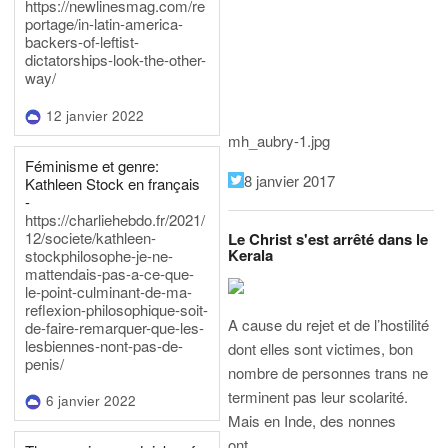
https://newlinesmag.com/re
portage/in-latin-america-
backers-of-leftist-
dictatorships-look-the-other-
way/
12 janvier 2022
mh_aubry-1.jpg
Féminisme et genre:
8 janvier 2017
Kathleen Stock en français
-
https://charliehebdo.fr/2021/
12/societe/kathleen-
Le Christ s'est arrêté dans le
Kerala
stockphilosophe-je-ne-
mattendais-pas-a-ce-que-
le-point-culminant-de-ma-
reflexion-philosophique-soit-
A cause du rejet et de l’hostilité
de-faire-remarquer-que-les-
lesbiennes-nont-pas-de-
dont elles sont victimes, bon
penis/
nombre de personnes trans ne
terminent pas leur scolarité.
6 janvier 2022
Mais en Inde, des nonnes
ont…