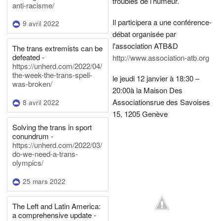
troubles de l’humeur.
anti-racisme/
Il participera a une conférence-
9 avril 2022
débat organisée par
l'association ATB&D
The trans extremists can be
defeated -
http://www.association-atb.org
https://unherd.com/2022/04/
the-week-the-trans-spell-
le jeudi 12 janvier à 18:30 –
was-broken/
20:00
à la Maison Des
Associations
rue des Savoises
8 avril 2022
15, 1205 Genève
Solving the trans in sport
conundrum -
https://unherd.com/2022/03/
do-we-need-a-trans-
olympics/
25 mars 2022
The Left and Latin America:
a comprehensive update -