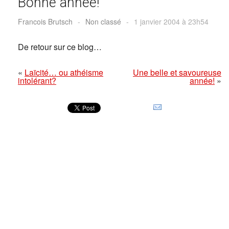
Bonne année!
Francois Brutsch
-
Non classé
-
1 janvier 2004 à 23h54
De retour sur ce blog…
«
Laïcité… ou athéisme
Une belle et savoureuse
intolérant?
année!
»