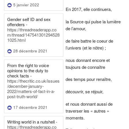
5 janvier 2022
En 2017, elle continuera,
Gender self ID and sex
la Source qui pulse la lumière
offenders -
de l’amour,
https://threadreaderapp.co
m/thread/147541301294528
1025.html
de faire battre le coeur de
l’univers (et le nôtre) ;
28 décembre 2021
nous donnant encore et
From the right to voice
toujours de connaître
opinions to the duty to
check facts -
des temps pour renaître,
https://thecritic.co.uk/issues
/december-january-
2022/matters-of-fact-in-a-
découvrir, se réjouir,
post-truth-world/
et nous donnant aussi de
17 décembre 2021
traverser les « autres »
moments.
Writing world in a nutshell -
https://threadreaderapp.co