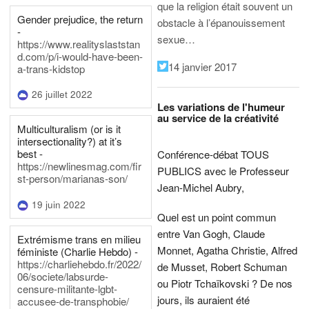
que la religion était souvent un
Gender prejudice, the return
obstacle à l’épanouissement
-
sexue…
https://www.realityslaststan
d.com/p/i-would-have-been-
14 janvier 2017
a-trans-kidstop
26 juillet 2022
Les variations de l'humeur
au service de la créativité
Multiculturalism (or is it
intersectionality?) at it’s
best -
Conférence-débat TOUS
https://newlinesmag.com/fir
PUBLICS avec le Professeur
st-person/marianas-son/
Jean-Michel Aubry,
19 juin 2022
Quel est un point commun
entre Van Gogh, Claude
Extrémisme trans en milieu
Monnet, Agatha Christie, Alfred
féministe (Charlie Hebdo) -
https://charliehebdo.fr/2022/
de Musset, Robert Schuman
06/societe/labsurde-
ou Piotr Tchaïkovski ? De nos
censure-militante-lgbt-
jours, ils auraient été
accusee-de-transphobie/