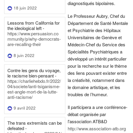
diagnostiqués bipolaires.
18 juin 2022
Le Professeur Aubry, Chef du
Lessons from California for
Département de Santé Mentale
the ideological left -
et Psychiatrie des Hôpitaux
https://www.persuasion.co
Universitaires de Genève et
mmunity/p/why-democrats-
are-recalling-their
Médecin-Chef du Service des
Spécialités Psychiatriques a
8 juin 2022
développé un intérêt particulier
pour la recherche sur le thème
Contre les gens du voyage,
des liens pouvant exister entre
le racisme bien-pensant -
la créativité, notamment dans
https://charliehebdo.fr/2022/
04/societe/lanti-tsiganisme-
le domaine artistique, et les
est-angle-mort-de-la-lutte-
troubles de l’humeur.
anti-racisme/
Il participera a une conférence-
9 avril 2022
débat organisée par
l'association ATB&D
The trans extremists can be
defeated -
http://www.association-atb.org