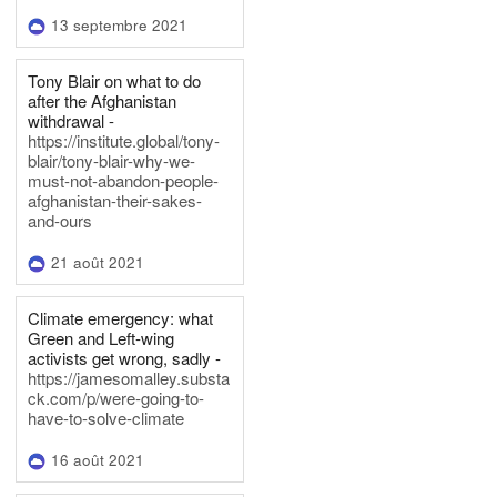
13 septembre 2021
Tony Blair on what to do
after the Afghanistan
withdrawal -
https://institute.global/tony-
blair/tony-blair-why-we-
must-not-abandon-people-
afghanistan-their-sakes-
and-ours
21 août 2021
Climate emergency: what
Green and Left-wing
activists get wrong, sadly -
https://jamesomalley.substa
ck.com/p/were-going-to-
have-to-solve-climate
16 août 2021