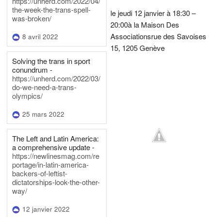
https://unherd.com/2022/04/
the-week-the-trans-spell-
le jeudi 12 janvier à 18:30 –
was-broken/
20:00
à la Maison Des
Associations
rue des Savoises
8 avril 2022
15, 1205 Genève
Solving the trans in sport
conundrum -
https://unherd.com/2022/03/
do-we-need-a-trans-
olympics/
25 mars 2022
The Left and Latin America:
a comprehensive update -
https://newlinesmag.com/re
portage/in-latin-america-
backers-of-leftist-
dictatorships-look-the-other-
way/
12 janvier 2022