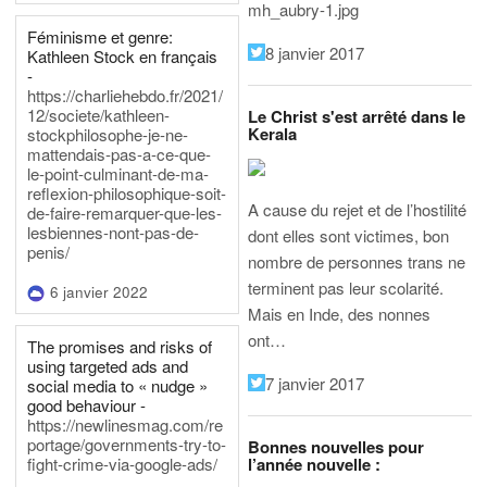
mh_aubry-1.jpg
Féminisme et genre:
8 janvier 2017
Kathleen Stock en français
-
https://charliehebdo.fr/2021/
12/societe/kathleen-
Le Christ s'est arrêté dans le
Kerala
stockphilosophe-je-ne-
mattendais-pas-a-ce-que-
le-point-culminant-de-ma-
reflexion-philosophique-soit-
A cause du rejet et de l’hostilité
de-faire-remarquer-que-les-
lesbiennes-nont-pas-de-
dont elles sont victimes, bon
penis/
nombre de personnes trans ne
terminent pas leur scolarité.
6 janvier 2022
Mais en Inde, des nonnes
ont…
The promises and risks of
using targeted ads and
7 janvier 2017
social media to « nudge »
good behaviour -
https://newlinesmag.com/re
portage/governments-try-to-
Bonnes nouvelles pour
l’année nouvelle :
fight-crime-via-google-ads/