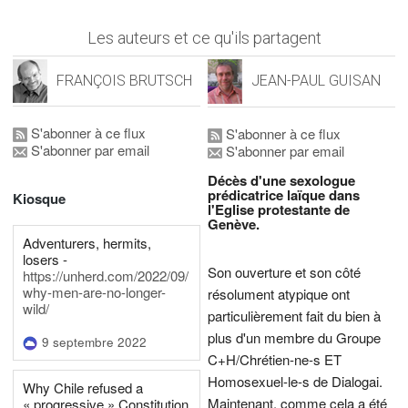
Les auteurs et ce qu'ils partagent
FRANÇOIS BRUTSCH
JEAN-PAUL GUISAN
S'abonner à ce flux
S'abonner à ce flux
S'abonner par email
S'abonner par email
Décès d'une sexologue
prédicatrice laïque dans
Kiosque
l'Eglise protestante de
Genève.
Adventurers, hermits,
losers -
Son ouverture et son côté
https://unherd.com/2022/09/
why-men-are-no-longer-
résolument atypique ont
wild/
particulièrement fait du bien à
plus d'un membre du Groupe
9 septembre 2022
C+H/Chrétien-ne-s ET
Homosexuel-le-s de Dialogai.
Why Chile refused a
Maintenant, comme cela a été
« progressive » Constitution