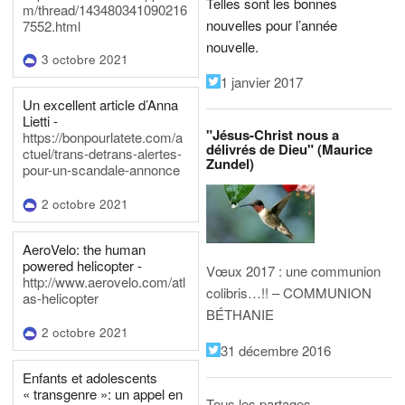
Telles sont les bonnes
m/thread/143480341090216
nouvelles pour l’année
7552.html
nouvelle.
3 octobre 2021
1 janvier 2017
Un excellent article d’Anna
Lietti -
"Jésus-Christ nous a
https://bonpourlatete.com/a
délivrés de Dieu" (Maurice
ctuel/trans-detrans-alertes-
Zundel)
pour-un-scandale-annonce
2 octobre 2021
AeroVelo: the human
powered helicopter -
Vœux 2017 : une communion
http://www.aerovelo.com/atl
colibris…!! – COMMUNION
as-helicopter
BÉTHANIE
2 octobre 2021
31 décembre 2016
Enfants et adolescents
« transgenre »: un appel en
Tous les partages