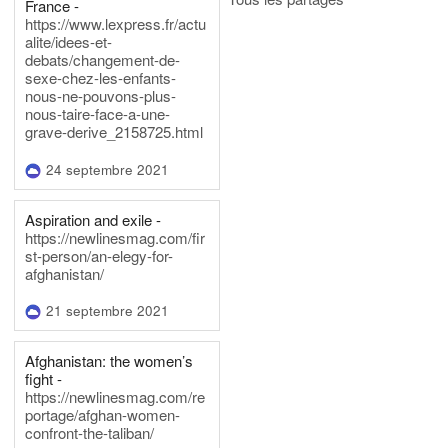
France -
https://www.lexpress.fr/actu
alite/idees-et-
debats/changement-de-
sexe-chez-les-enfants-
nous-ne-pouvons-plus-
nous-taire-face-a-une-
grave-derive_2158725.html
24 septembre 2021
Aspiration and exile -
https://newlinesmag.com/fir
st-person/an-elegy-for-
afghanistan/
21 septembre 2021
Afghanistan: the women’s
fight -
https://newlinesmag.com/re
portage/afghan-women-
confront-the-taliban/