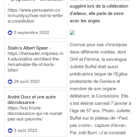
-
suggéré lors de la célébration
https://www.persuasion.co
d'adieux, elle parle de sexe
mmunity/p/how-not-to-write-
avec les anges.
a-constitution
5 septembre 2022
Connue pour ses chroniques
Stalin’s Albert Speer -
dans différents médias, dont
https://thereader.mitpress.m
it.edu/stalins-architect-the-
GHI et Fémina, la sexologue
remarkable-life-of-boris-
Juliette Buffat était aussi
iofan/
prédicatrice laïque de l’Eglise
protestante de Genève et
28 août 2022
membre de son organe
délibérant, le Consistoire. Elle
André Gorz et une autre
décroissance -
s’est éteinte samedi 7 janvier à
https://lvsl.fr/une-
l’âge de 57 ans.
Photo: Juliette
decroissance-qui-ne-nuirait-
Buffat sur le plateau de «Faut
pas-aux-pauvres/
pas croire», capture d’écran.
3 août 2022
Par Joël Burri
«J’ai constaté