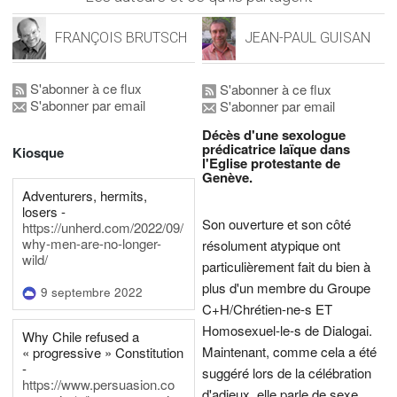
FRANÇOIS BRUTSCH
JEAN-PAUL GUISAN
S'abonner à ce flux
S'abonner à ce flux
S'abonner par email
S'abonner par email
Décès d'une sexologue
prédicatrice laïque dans
Kiosque
l'Eglise protestante de
Genève.
Adventurers, hermits,
losers -
Son ouverture et son côté
https://unherd.com/2022/09/
why-men-are-no-longer-
résolument atypique ont
wild/
particulièrement fait du bien à
plus d'un membre du Groupe
9 septembre 2022
C+H/Chrétien-ne-s ET
Homosexuel-le-s de Dialogai.
Why Chile refused a
Maintenant, comme cela a été
« progressive » Constitution
-
suggéré lors de la célébration
https://www.persuasion.co
d'adieux, elle parle de sexe