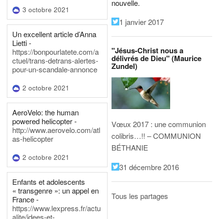
nouvelle.
3 octobre 2021
1 janvier 2017
Un excellent article d’Anna
Lietti -
"Jésus-Christ nous a
https://bonpourlatete.com/a
délivrés de Dieu" (Maurice
ctuel/trans-detrans-alertes-
Zundel)
pour-un-scandale-annonce
2 octobre 2021
AeroVelo: the human
powered helicopter -
Vœux 2017 : une communion
http://www.aerovelo.com/atl
colibris…!! – COMMUNION
as-helicopter
BÉTHANIE
2 octobre 2021
31 décembre 2016
Enfants et adolescents
« transgenre »: un appel en
Tous les partages
France -
https://www.lexpress.fr/actu
alite/idees-et-