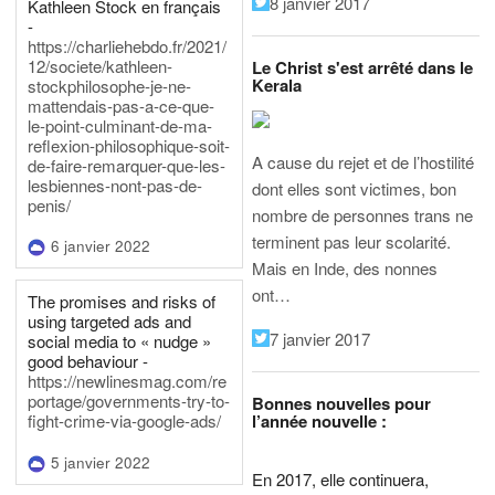
8 janvier 2017
Kathleen Stock en français
-
https://charliehebdo.fr/2021/
12/societe/kathleen-
Le Christ s'est arrêté dans le
Kerala
stockphilosophe-je-ne-
mattendais-pas-a-ce-que-
le-point-culminant-de-ma-
reflexion-philosophique-soit-
A cause du rejet et de l’hostilité
de-faire-remarquer-que-les-
lesbiennes-nont-pas-de-
dont elles sont victimes, bon
penis/
nombre de personnes trans ne
terminent pas leur scolarité.
6 janvier 2022
Mais en Inde, des nonnes
ont…
The promises and risks of
using targeted ads and
7 janvier 2017
social media to « nudge »
good behaviour -
https://newlinesmag.com/re
portage/governments-try-to-
Bonnes nouvelles pour
l’année nouvelle :
fight-crime-via-google-ads/
5 janvier 2022
En 2017, elle continuera,