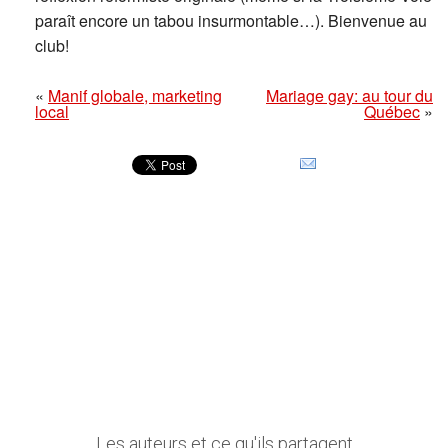
paraît encore un tabou insurmontable…). Bienvenue au
club!
«
Manif globale, marketing
Mariage gay: au tour du
local
Québec
»
Les auteurs et ce qu'ils partagent