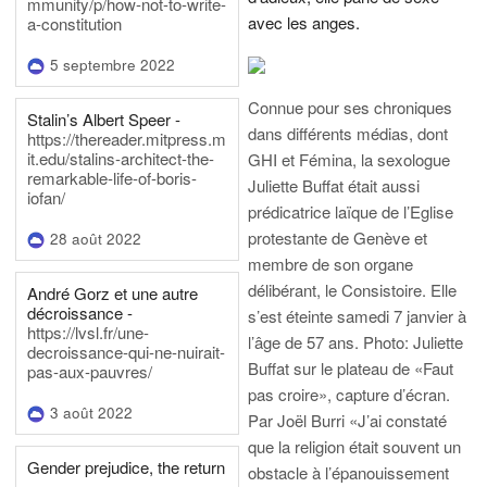
mmunity/p/how-not-to-write-
avec les anges.
a-constitution
5 septembre 2022
Connue pour ses chroniques
Stalin’s Albert Speer -
dans différents médias, dont
https://thereader.mitpress.m
it.edu/stalins-architect-the-
GHI et Fémina, la sexologue
remarkable-life-of-boris-
Juliette Buffat était aussi
iofan/
prédicatrice laïque de l’Eglise
protestante de Genève et
28 août 2022
membre de son organe
délibérant, le Consistoire. Elle
André Gorz et une autre
décroissance -
s’est éteinte samedi 7 janvier à
https://lvsl.fr/une-
l’âge de 57 ans.
Photo: Juliette
decroissance-qui-ne-nuirait-
Buffat sur le plateau de «Faut
pas-aux-pauvres/
pas croire», capture d’écran.
3 août 2022
Par Joël Burri
«J’ai constaté
que la religion était souvent un
Gender prejudice, the return
obstacle à l’épanouissement
-