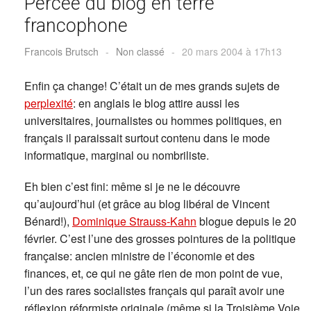
Percée du blog en terre
francophone
Francois Brutsch
-
Non classé
-
20 mars 2004 à 17h13
Enfin ça change! C’était un de mes grands sujets de
perplexité
: en anglais le blog attire aussi les
universitaires, journalistes ou hommes politiques, en
français il paraissait surtout contenu dans le mode
informatique, marginal ou nombriliste.
Eh bien c’est fini: même si je ne le découvre
qu’aujourd’hui (et grâce au blog libéral de Vincent
Bénard!),
Dominique Strauss-Kahn
blogue depuis le 20
février. C’est l’une des grosses pointures de la politique
française: ancien ministre de l’économie et des
finances, et, ce qui ne gâte rien de mon point de vue,
l’un des rares socialistes français qui paraît avoir une
réflexion réformiste originale (même si la Troisième Voie