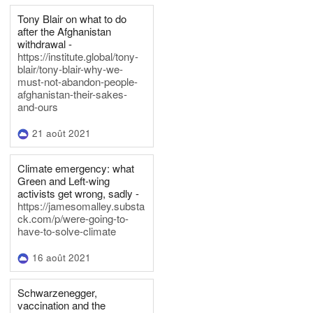
Tony Blair on what to do
after the Afghanistan
withdrawal -
https://institute.global/tony-
blair/tony-blair-why-we-
must-not-abandon-people-
afghanistan-their-sakes-
and-ours
21 août 2021
Climate emergency: what
Green and Left-wing
activists get wrong, sadly -
https://jamesomalley.substa
ck.com/p/were-going-to-
have-to-solve-climate
16 août 2021
Schwarzenegger,
vaccination and the