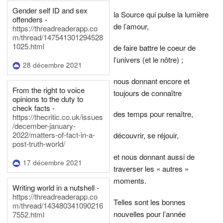
Gender self ID and sex
la Source qui pulse la lumière
offenders -
de l’amour,
https://threadreaderapp.co
m/thread/147541301294528
1025.html
de faire battre le coeur de
l’univers (et le nôtre) ;
28 décembre 2021
nous donnant encore et
From the right to voice
toujours de connaître
opinions to the duty to
check facts -
des temps pour renaître,
https://thecritic.co.uk/issues
/december-january-
2022/matters-of-fact-in-a-
découvrir, se réjouir,
post-truth-world/
et nous donnant aussi de
17 décembre 2021
traverser les « autres »
moments.
Writing world in a nutshell -
https://threadreaderapp.co
Telles sont les bonnes
m/thread/143480341090216
nouvelles pour l’année
7552.html