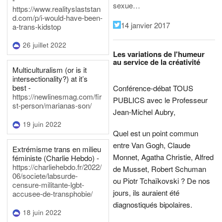
sexue…
https://www.realityslaststan
d.com/p/i-would-have-been-
14 janvier 2017
a-trans-kidstop
26 juillet 2022
Les variations de l'humeur
au service de la créativité
Multiculturalism (or is it
intersectionality?) at it’s
best -
Conférence-débat TOUS
https://newlinesmag.com/fir
PUBLICS avec le Professeur
st-person/marianas-son/
Jean-Michel Aubry,
19 juin 2022
Quel est un point commun
entre Van Gogh, Claude
Extrémisme trans en milieu
Monnet, Agatha Christie, Alfred
féministe (Charlie Hebdo) -
https://charliehebdo.fr/2022/
de Musset, Robert Schuman
06/societe/labsurde-
ou Piotr Tchaïkovski ? De nos
censure-militante-lgbt-
jours, ils auraient été
accusee-de-transphobie/
diagnostiqués bipolaires.
18 juin 2022