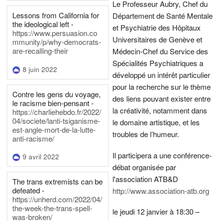
Le Professeur Aubry, Chef du
Lessons from California for
Département de Santé Mentale
the ideological left -
et Psychiatrie des Hôpitaux
https://www.persuasion.co
Universitaires de Genève et
mmunity/p/why-democrats-
are-recalling-their
Médecin-Chef du Service des
Spécialités Psychiatriques a
8 juin 2022
développé un intérêt particulier
pour la recherche sur le thème
Contre les gens du voyage,
des liens pouvant exister entre
le racisme bien-pensant -
la créativité, notamment dans
https://charliehebdo.fr/2022/
04/societe/lanti-tsiganisme-
le domaine artistique, et les
est-angle-mort-de-la-lutte-
troubles de l’humeur.
anti-racisme/
Il participera a une conférence-
9 avril 2022
débat organisée par
l'association ATB&D
The trans extremists can be
defeated -
http://www.association-atb.org
https://unherd.com/2022/04/
the-week-the-trans-spell-
le jeudi 12 janvier à 18:30 –
was-broken/