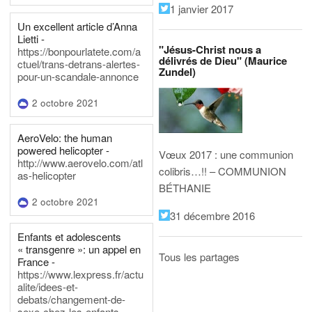
1 janvier 2017
Un excellent article d’Anna
Lietti -
"Jésus-Christ nous a
https://bonpourlatete.com/a
délivrés de Dieu" (Maurice
ctuel/trans-detrans-alertes-
Zundel)
pour-un-scandale-annonce
2 octobre 2021
AeroVelo: the human
powered helicopter -
Vœux 2017 : une communion
http://www.aerovelo.com/atl
colibris…!! – COMMUNION
as-helicopter
BÉTHANIE
2 octobre 2021
31 décembre 2016
Enfants et adolescents
« transgenre »: un appel en
Tous les partages
France -
https://www.lexpress.fr/actu
alite/idees-et-
debats/changement-de-
sexe-chez-les-enfants-