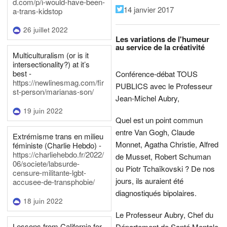
d.com/p/i-would-have-been-
14 janvier 2017
a-trans-kidstop
26 juillet 2022
Les variations de l'humeur
au service de la créativité
Multiculturalism (or is it
intersectionality?) at it’s
best -
Conférence-débat TOUS
https://newlinesmag.com/fir
PUBLICS avec le Professeur
st-person/marianas-son/
Jean-Michel Aubry,
19 juin 2022
Quel est un point commun
entre Van Gogh, Claude
Extrémisme trans en milieu
Monnet, Agatha Christie, Alfred
féministe (Charlie Hebdo) -
https://charliehebdo.fr/2022/
de Musset, Robert Schuman
06/societe/labsurde-
ou Piotr Tchaïkovski ? De nos
censure-militante-lgbt-
jours, ils auraient été
accusee-de-transphobie/
diagnostiqués bipolaires.
18 juin 2022
Le Professeur Aubry, Chef du
Lessons from California for
Département de Santé Mentale