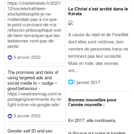
https://charliehebdo.fr/2021/
12/societe/kathleen-
Le Christ s'est arrêté dans le
Kerala
stockphilosophe-je-ne-
mattendais-pas-a-ce-que-
le-point-culminant-de-ma-
reflexion-philosophique-soit-
A cause du rejet et de l’hostilité
de-faire-remarquer-que-les-
lesbiennes-nont-pas-de-
dont elles sont victimes, bon
penis/
nombre de personnes trans ne
terminent pas leur scolarité.
6 janvier 2022
Mais en Inde, des nonnes
ont…
The promises and risks of
using targeted ads and
7 janvier 2017
social media to « nudge »
good behaviour -
https://newlinesmag.com/re
portage/governments-try-to-
Bonnes nouvelles pour
l’année nouvelle :
fight-crime-via-google-ads/
5 janvier 2022
En 2017, elle continuera,
Gender self ID and sex
la Source qui pulse la lumière