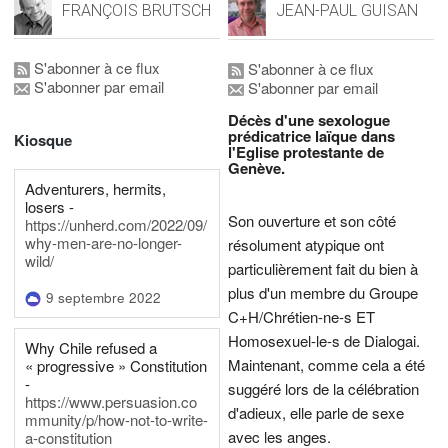
FRANÇOIS BRUTSCH
JEAN-PAUL GUISAN
S'abonner à ce flux
S'abonner à ce flux
S'abonner par email
S'abonner par email
Décès d'une sexologue
prédicatrice laïque dans
Kiosque
l'Eglise protestante de
Genève.
Adventurers, hermits,
losers -
Son ouverture et son côté
https://unherd.com/2022/09/
why-men-are-no-longer-
résolument atypique ont
wild/
particulièrement fait du bien à
plus d'un membre du Groupe
9 septembre 2022
C+H/Chrétien-ne-s ET
Homosexuel-le-s de Dialogai.
Why Chile refused a
Maintenant, comme cela a été
« progressive » Constitution
-
suggéré lors de la célébration
https://www.persuasion.co
d'adieux, elle parle de sexe
mmunity/p/how-not-to-write-
avec les anges.
a-constitution