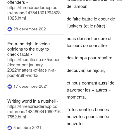
offenders -
de l’amour,
https://threadreaderapp.co
m/thread/147541301294528
1025.html
de faire battre le coeur de
l’univers (et le nôtre) ;
28 décembre 2021
nous donnant encore et
From the right to voice
toujours de connaître
opinions to the duty to
check facts -
des temps pour renaître,
https://thecritic.co.uk/issues
/december-january-
2022/matters-of-fact-in-a-
découvrir, se réjouir,
post-truth-world/
et nous donnant aussi de
17 décembre 2021
traverser les « autres »
moments.
Writing world in a nutshell -
https://threadreaderapp.co
Telles sont les bonnes
m/thread/143480341090216
nouvelles pour l’année
7552.html
nouvelle.
3 octobre 2021