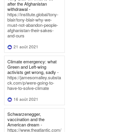
after the Afghanistan
withdrawal -
https://institute.global/tony-
blair/tony-blair-why-we-
must-not-abandon-people-
afghanistan-their-sakes-
and-ours
21 août 2021
Climate emergency: what
Green and Left-wing
activists get wrong, sadly -
https://jamesomalley.substa
ck.com/p/were-going-to-
have-to-solve-climate
16 août 2021
Schwarzenegger,
vaccination and the
American dream -
https://www.theatlantic.com/