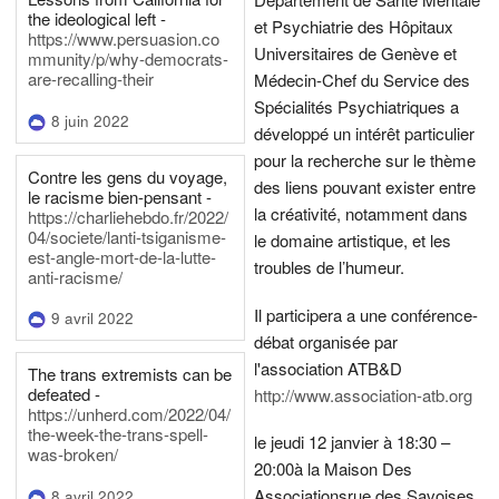
the ideological left -
et Psychiatrie des Hôpitaux
https://www.persuasion.co
Universitaires de Genève et
mmunity/p/why-democrats-
are-recalling-their
Médecin-Chef du Service des
Spécialités Psychiatriques a
8 juin 2022
développé un intérêt particulier
pour la recherche sur le thème
Contre les gens du voyage,
des liens pouvant exister entre
le racisme bien-pensant -
la créativité, notamment dans
https://charliehebdo.fr/2022/
04/societe/lanti-tsiganisme-
le domaine artistique, et les
est-angle-mort-de-la-lutte-
troubles de l’humeur.
anti-racisme/
Il participera a une conférence-
9 avril 2022
débat organisée par
l'association ATB&D
The trans extremists can be
defeated -
http://www.association-atb.org
https://unherd.com/2022/04/
the-week-the-trans-spell-
le jeudi 12 janvier à 18:30 –
was-broken/
20:00
à la Maison Des
Associations
rue des Savoises
8 avril 2022