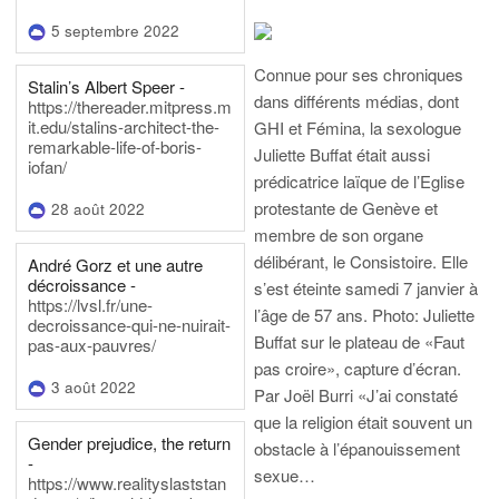
5 septembre 2022
Connue pour ses chroniques
Stalin’s Albert Speer -
dans différents médias, dont
https://thereader.mitpress.m
it.edu/stalins-architect-the-
GHI et Fémina, la sexologue
remarkable-life-of-boris-
Juliette Buffat était aussi
iofan/
prédicatrice laïque de l’Eglise
protestante de Genève et
28 août 2022
membre de son organe
délibérant, le Consistoire. Elle
André Gorz et une autre
décroissance -
s’est éteinte samedi 7 janvier à
https://lvsl.fr/une-
l’âge de 57 ans.
Photo: Juliette
decroissance-qui-ne-nuirait-
Buffat sur le plateau de «Faut
pas-aux-pauvres/
pas croire», capture d’écran.
3 août 2022
Par Joël Burri
«J’ai constaté
que la religion était souvent un
Gender prejudice, the return
obstacle à l’épanouissement
-
sexue…
https://www.realityslaststan