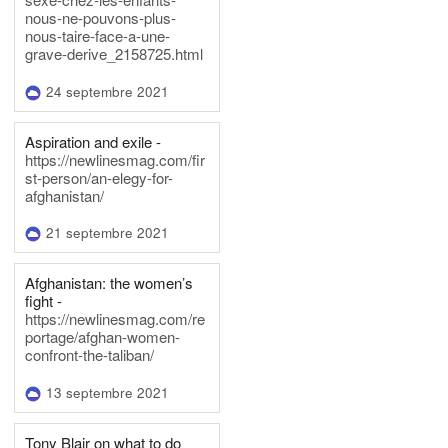
nous-ne-pouvons-plus-
nous-taire-face-a-une-
grave-derive_2158725.html
24 septembre 2021
Aspiration and exile -
https://newlinesmag.com/fir
st-person/an-elegy-for-
afghanistan/
21 septembre 2021
Afghanistan: the women’s
fight -
https://newlinesmag.com/re
portage/afghan-women-
confront-the-taliban/
13 septembre 2021
Tony Blair on what to do