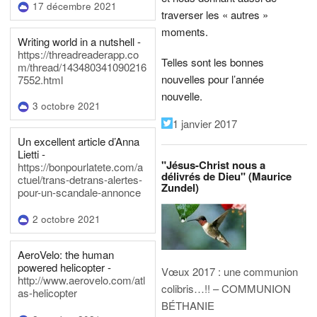
17 décembre 2021
traverser les « autres »
moments.
Writing world in a nutshell -
https://threadreaderapp.co
Telles sont les bonnes
m/thread/143480341090216
nouvelles pour l’année
7552.html
nouvelle.
3 octobre 2021
1 janvier 2017
Un excellent article d’Anna
Lietti -
"Jésus-Christ nous a
https://bonpourlatete.com/a
délivrés de Dieu" (Maurice
ctuel/trans-detrans-alertes-
Zundel)
pour-un-scandale-annonce
2 octobre 2021
AeroVelo: the human
powered helicopter -
Vœux 2017 : une communion
http://www.aerovelo.com/atl
colibris…!! – COMMUNION
as-helicopter
BÉTHANIE