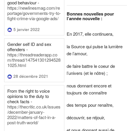
good behaviour -
https://newlinesmag.com/re
portage/governments-try-to-
Bonnes nouvelles pour
l’année nouvelle :
fight-crime-via-google-ads/
5 janvier 2022
En 2017, elle continuera,
Gender self ID and sex
la Source qui pulse la lumière
offenders -
de l’amour,
https://threadreaderapp.co
m/thread/147541301294528
1025.html
de faire battre le coeur de
l’univers (et le nôtre) ;
28 décembre 2021
nous donnant encore et
From the right to voice
toujours de connaître
opinions to the duty to
check facts -
des temps pour renaître,
https://thecritic.co.uk/issues
/december-january-
2022/matters-of-fact-in-a-
découvrir, se réjouir,
post-truth-world/
et nous donnant aussi de