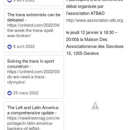
débat organisée par
l'association ATB&D
The trans extremists can be
defeated -
http://www.association-atb.org
https://unherd.com/2022/04/
the-week-the-trans-spell-
le jeudi 12 janvier à 18:30 –
was-broken/
20:00
à la Maison Des
Associations
rue des Savoises
8 avril 2022
15, 1205 Genève
Solving the trans in sport
conundrum -
https://unherd.com/2022/03/
do-we-need-a-trans-
olympics/
25 mars 2022
The Left and Latin America:
a comprehensive update -
https://newlinesmag.com/re
portage/in-latin-america-
backers-of-leftist-