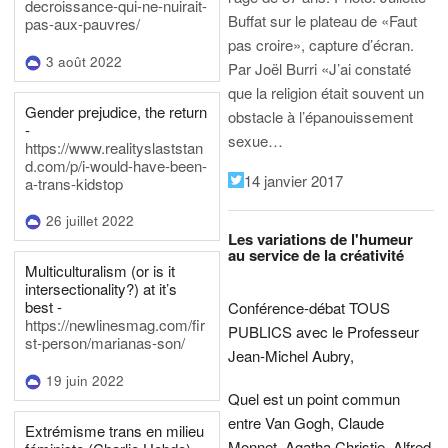
decroissance-qui-ne-nuirait-
Buffat sur le plateau de «Faut
pas-aux-pauvres/
pas croire», capture d’écran.
3 août 2022
Par Joël Burri
«J’ai constaté
que la religion était souvent un
Gender prejudice, the return
obstacle à l’épanouissement
-
sexue…
https://www.realityslaststan
d.com/p/i-would-have-been-
14 janvier 2017
a-trans-kidstop
26 juillet 2022
Les variations de l'humeur
au service de la créativité
Multiculturalism (or is it
intersectionality?) at it’s
best -
Conférence-débat TOUS
https://newlinesmag.com/fir
PUBLICS avec le Professeur
st-person/marianas-son/
Jean-Michel Aubry,
19 juin 2022
Quel est un point commun
entre Van Gogh, Claude
Extrémisme trans en milieu
Monnet, Agatha Christie, Alfred