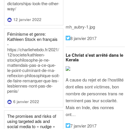
dictatorships-look-the-other-
way/
12 janvier 2022
mh_aubry-1.jpg
Féminisme et genre:
8 janvier 2017
Kathleen Stock en français
-
https://charliehebdo.fr/2021/
12/societe/kathleen-
Le Christ s'est arrêté dans le
Kerala
stockphilosophe-je-ne-
mattendais-pas-a-ce-que-
le-point-culminant-de-ma-
reflexion-philosophique-soit-
A cause du rejet et de l’hostilité
de-faire-remarquer-que-les-
lesbiennes-nont-pas-de-
dont elles sont victimes, bon
penis/
nombre de personnes trans ne
terminent pas leur scolarité.
6 janvier 2022
Mais en Inde, des nonnes
ont…
The promises and risks of
using targeted ads and
7 janvier 2017
social media to « nudge »