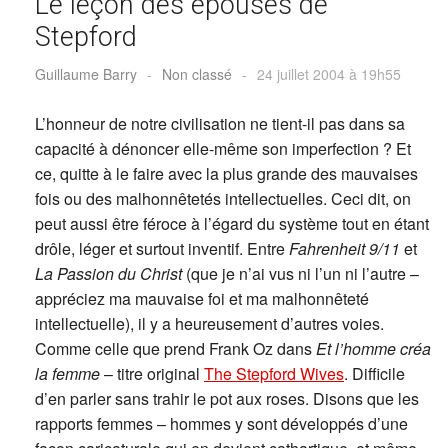
Le leçon des épouses de
Stepford
Guillaume Barry
-
Non classé
-
24 juillet 2004 à 19h55
L’honneur de notre civilisation ne tient-il pas dans sa
capacité à dénoncer elle-même son imperfection ? Et
ce, quitte à le faire avec la plus grande des mauvaises
fois ou des malhonnêtetés intellectuelles. Ceci dit, on
peut aussi être féroce à l’égard du système tout en étant
drôle, léger et surtout inventif. Entre
Fahrenheit 9/11
et
La Passion du Christ
(que je n’ai vus ni l’un ni l’autre –
appréciez ma mauvaise foi et ma malhonnêteté
intellectuelle), il y a heureusement d’autres voies.
Comme celle que prend Frank Oz dans
Et l’homme créa
la femme
– titre original
The Stepford Wives
. Difficile
d’en parler sans trahir le pot aux roses. Disons que les
rapports femmes – hommes y sont développés d’une