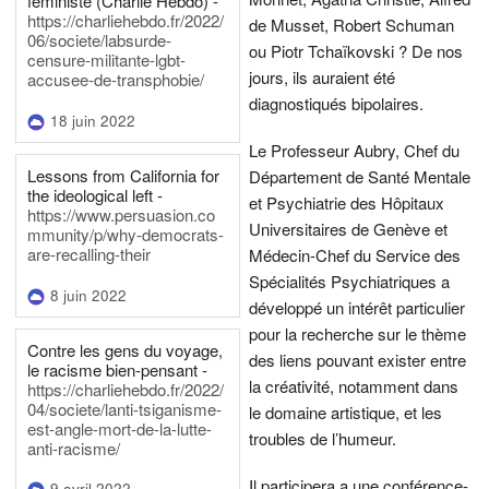
féministe (Charlie Hebdo) -
https://charliehebdo.fr/2022/
de Musset, Robert Schuman
06/societe/labsurde-
ou Piotr Tchaïkovski ? De nos
censure-militante-lgbt-
jours, ils auraient été
accusee-de-transphobie/
diagnostiqués bipolaires.
18 juin 2022
Le Professeur Aubry, Chef du
Lessons from California for
Département de Santé Mentale
the ideological left -
et Psychiatrie des Hôpitaux
https://www.persuasion.co
Universitaires de Genève et
mmunity/p/why-democrats-
are-recalling-their
Médecin-Chef du Service des
Spécialités Psychiatriques a
8 juin 2022
développé un intérêt particulier
pour la recherche sur le thème
Contre les gens du voyage,
des liens pouvant exister entre
le racisme bien-pensant -
la créativité, notamment dans
https://charliehebdo.fr/2022/
04/societe/lanti-tsiganisme-
le domaine artistique, et les
est-angle-mort-de-la-lutte-
troubles de l’humeur.
anti-racisme/
Il participera a une conférence-
9 avril 2022