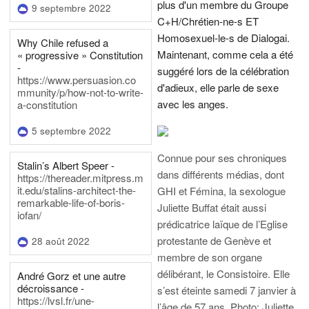
plus d'un membre du Groupe
9 septembre 2022
C+H/Chrétien-ne-s ET
Homosexuel-le-s de Dialogai.
Why Chile refused a
Maintenant, comme cela a été
« progressive » Constitution
-
suggéré lors de la célébration
https://www.persuasion.co
d'adieux, elle parle de sexe
mmunity/p/how-not-to-write-
avec les anges.
a-constitution
5 septembre 2022
Connue pour ses chroniques
Stalin’s Albert Speer -
dans différents médias, dont
https://thereader.mitpress.m
it.edu/stalins-architect-the-
GHI et Fémina, la sexologue
remarkable-life-of-boris-
Juliette Buffat était aussi
iofan/
prédicatrice laïque de l’Eglise
protestante de Genève et
28 août 2022
membre de son organe
délibérant, le Consistoire. Elle
André Gorz et une autre
décroissance -
s’est éteinte samedi 7 janvier à
https://lvsl.fr/une-
l’âge de 57 ans.
Photo: Juliette