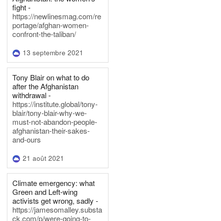
fight -
https://newlinesmag.com/re
portage/afghan-women-
confront-the-taliban/
13 septembre 2021
Tony Blair on what to do
after the Afghanistan
withdrawal -
https://institute.global/tony-
blair/tony-blair-why-we-
must-not-abandon-people-
afghanistan-their-sakes-
and-ours
21 août 2021
Climate emergency: what
Green and Left-wing
activists get wrong, sadly -
https://jamesomalley.substa
ck.com/p/were-going-to-