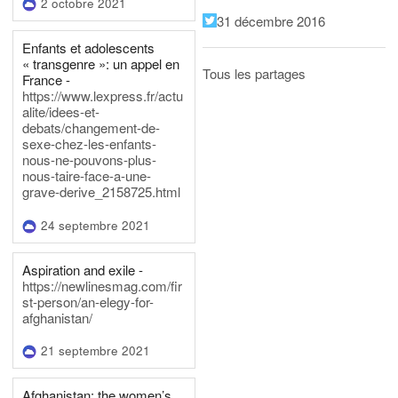
2 octobre 2021
31 décembre 2016
Enfants et adolescents
« transgenre »: un appel en
Tous les partages
France -
https://www.lexpress.fr/actu
alite/idees-et-
debats/changement-de-
sexe-chez-les-enfants-
nous-ne-pouvons-plus-
nous-taire-face-a-une-
grave-derive_2158725.html
24 septembre 2021
Aspiration and exile -
https://newlinesmag.com/fir
st-person/an-elegy-for-
afghanistan/
21 septembre 2021
Afghanistan: the women’s