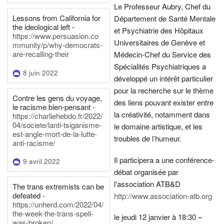
Le Professeur Aubry, Chef du
Lessons from California for
Département de Santé Mentale
the ideological left -
et Psychiatrie des Hôpitaux
https://www.persuasion.co
Universitaires de Genève et
mmunity/p/why-democrats-
are-recalling-their
Médecin-Chef du Service des
Spécialités Psychiatriques a
8 juin 2022
développé un intérêt particulier
pour la recherche sur le thème
Contre les gens du voyage,
des liens pouvant exister entre
le racisme bien-pensant -
la créativité, notamment dans
https://charliehebdo.fr/2022/
04/societe/lanti-tsiganisme-
le domaine artistique, et les
est-angle-mort-de-la-lutte-
troubles de l’humeur.
anti-racisme/
Il participera a une conférence-
9 avril 2022
débat organisée par
l'association ATB&D
The trans extremists can be
defeated -
http://www.association-atb.org
https://unherd.com/2022/04/
the-week-the-trans-spell-
le jeudi 12 janvier à 18:30 –
was-broken/