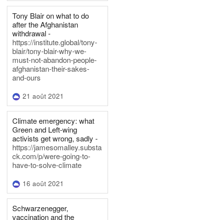
Tony Blair on what to do
after the Afghanistan
withdrawal -
https://institute.global/tony-
blair/tony-blair-why-we-
must-not-abandon-people-
afghanistan-their-sakes-
and-ours
21 août 2021
Climate emergency: what
Green and Left-wing
activists get wrong, sadly -
https://jamesomalley.substa
ck.com/p/were-going-to-
have-to-solve-climate
16 août 2021
Schwarzenegger,
vaccination and the