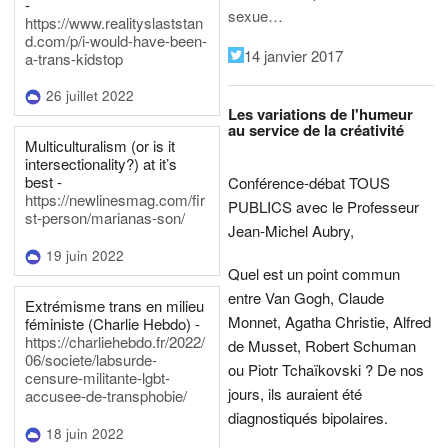
-
sexue…
https://www.realityslaststan
d.com/p/i-would-have-been-
14 janvier 2017
a-trans-kidstop
26 juillet 2022
Les variations de l'humeur
au service de la créativité
Multiculturalism (or is it
intersectionality?) at it’s
best -
Conférence-débat TOUS
https://newlinesmag.com/fir
PUBLICS avec le Professeur
st-person/marianas-son/
Jean-Michel Aubry,
19 juin 2022
Quel est un point commun
entre Van Gogh, Claude
Extrémisme trans en milieu
Monnet, Agatha Christie, Alfred
féministe (Charlie Hebdo) -
https://charliehebdo.fr/2022/
de Musset, Robert Schuman
06/societe/labsurde-
ou Piotr Tchaïkovski ? De nos
censure-militante-lgbt-
jours, ils auraient été
accusee-de-transphobie/
diagnostiqués bipolaires.
18 juin 2022