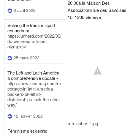
20:00
à la Maison Des
Associations
rue des Savoises
8 avril 2022
15, 1205 Genève
Solving the trans in sport
conundrum -
https://unherd.com/2022/03/
do-we-need-a-trans-
olympics/
25 mars 2022
The Left and Latin America:
a comprehensive update -
https://newlinesmag.com/re
portage/in-latin-america-
backers-of-leftist-
dictatorships-look-the-other-
way/
12 janvier 2022
mh_aubry-1.jpg
Féminisme et genre: