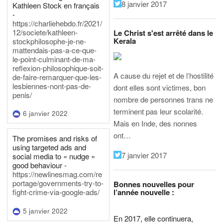
8 janvier 2017
Kathleen Stock en français
-
https://charliehebdo.fr/2021/
12/societe/kathleen-
Le Christ s'est arrêté dans le
Kerala
stockphilosophe-je-ne-
mattendais-pas-a-ce-que-
le-point-culminant-de-ma-
reflexion-philosophique-soit-
A cause du rejet et de l’hostilité
de-faire-remarquer-que-les-
lesbiennes-nont-pas-de-
dont elles sont victimes, bon
penis/
nombre de personnes trans ne
terminent pas leur scolarité.
6 janvier 2022
Mais en Inde, des nonnes
ont…
The promises and risks of
using targeted ads and
7 janvier 2017
social media to « nudge »
good behaviour -
https://newlinesmag.com/re
portage/governments-try-to-
Bonnes nouvelles pour
l’année nouvelle :
fight-crime-via-google-ads/
5 janvier 2022
En 2017, elle continuera,