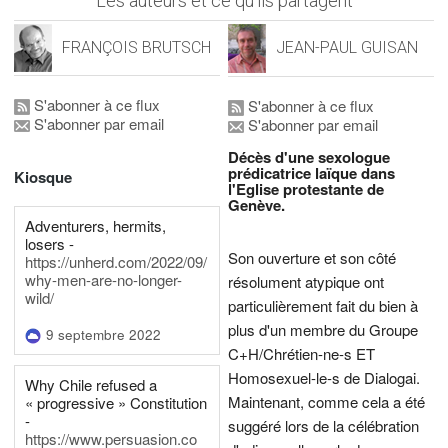
Les auteurs et ce qu'ils partagent
FRANÇOIS BRUTSCH
JEAN-PAUL GUISAN
S'abonner à ce flux
S'abonner à ce flux
S'abonner par email
S'abonner par email
Décès d'une sexologue
prédicatrice laïque dans
Kiosque
l'Eglise protestante de
Genève.
Adventurers, hermits,
losers -
Son ouverture et son côté
https://unherd.com/2022/09/
why-men-are-no-longer-
résolument atypique ont
wild/
particulièrement fait du bien à
plus d'un membre du Groupe
9 septembre 2022
C+H/Chrétien-ne-s ET
Homosexuel-le-s de Dialogai.
Why Chile refused a
Maintenant, comme cela a été
« progressive » Constitution
-
suggéré lors de la célébration
https://www.persuasion.co