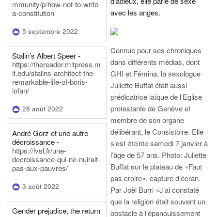
d'adieux, elle parle de sexe
mmunity/p/how-not-to-write-
avec les anges.
a-constitution
5 septembre 2022
Connue pour ses chroniques
Stalin’s Albert Speer -
dans différents médias, dont
https://thereader.mitpress.m
it.edu/stalins-architect-the-
GHI et Fémina, la sexologue
remarkable-life-of-boris-
Juliette Buffat était aussi
iofan/
prédicatrice laïque de l’Eglise
protestante de Genève et
28 août 2022
membre de son organe
délibérant, le Consistoire. Elle
André Gorz et une autre
décroissance -
s’est éteinte samedi 7 janvier à
https://lvsl.fr/une-
l’âge de 57 ans.
Photo: Juliette
decroissance-qui-ne-nuirait-
Buffat sur le plateau de «Faut
pas-aux-pauvres/
pas croire», capture d’écran.
3 août 2022
Par Joël Burri
«J’ai constaté
que la religion était souvent un
Gender prejudice, the return
obstacle à l’épanouissement