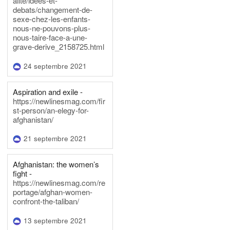
alite/idees-et-
debats/changement-de-
sexe-chez-les-enfants-
nous-ne-pouvons-plus-
nous-taire-face-a-une-
grave-derive_2158725.html
24 septembre 2021
Aspiration and exile -
https://newlinesmag.com/fir
st-person/an-elegy-for-
afghanistan/
21 septembre 2021
Afghanistan: the women’s
fight -
https://newlinesmag.com/re
portage/afghan-women-
confront-the-taliban/
13 septembre 2021