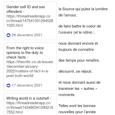
Gender self ID and sex
la Source qui pulse la lumière
offenders -
de l’amour,
https://threadreaderapp.co
m/thread/147541301294528
1025.html
de faire battre le coeur de
l’univers (et le nôtre) ;
28 décembre 2021
nous donnant encore et
From the right to voice
toujours de connaître
opinions to the duty to
check facts -
des temps pour renaître,
https://thecritic.co.uk/issues
/december-january-
2022/matters-of-fact-in-a-
découvrir, se réjouir,
post-truth-world/
et nous donnant aussi de
17 décembre 2021
traverser les « autres »
moments.
Writing world in a nutshell -
https://threadreaderapp.co
Telles sont les bonnes
m/thread/143480341090216
nouvelles pour l’année
7552.html