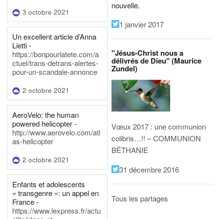
nouvelle.
3 octobre 2021
1 janvier 2017
Un excellent article d’Anna
Lietti -
"Jésus-Christ nous a
https://bonpourlatete.com/a
délivrés de Dieu" (Maurice
ctuel/trans-detrans-alertes-
Zundel)
pour-un-scandale-annonce
2 octobre 2021
AeroVelo: the human
powered helicopter -
Vœux 2017 : une communion
http://www.aerovelo.com/atl
colibris…!! – COMMUNION
as-helicopter
BÉTHANIE
2 octobre 2021
31 décembre 2016
Enfants et adolescents
« transgenre »: un appel en
Tous les partages
France -
https://www.lexpress.fr/actu