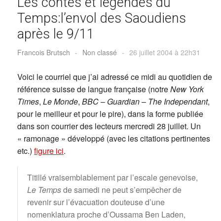
Les contes et légendes du
Temps:l’envol des Saoudiens
après le 9/11
Francois Brutsch
-
Non classé
-
26 juillet 2004 à 22h31
Voici le courriel que j’ai adressé ce midi au quotidien de
référence suisse de langue française (notre
New York
Times
,
Le Monde
,
BBC
–
Guardian
–
The Independant
,
pour le meilleur et pour le pire), dans la forme publiée
dans son courrier des lecteurs mercredi 28 juillet. Un
« ramonage » développé (avec les citations pertinentes
etc.)
figure ici
.
Titillé vraisemblablement par l’escale genevoise,
Le Temps
de samedi ne peut s’empêcher de
revenir sur l’évacuation douteuse d’une
nomenklatura proche d’Oussama Ben Laden,