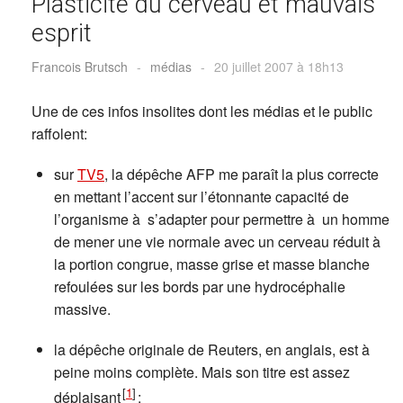
Plasticité du cerveau et mauvais
esprit
Francois Brutsch
-
médias
-
20 juillet 2007 à 18h13
Une de ces infos insolites dont les médias et le public
raffolent:
sur
TV5
, la dépêche AFP me paraît la plus correcte
en mettant l’accent sur l’étonnante capacité de
l’organisme à s’adapter pour permettre à un homme
de mener une vie normale avec un cerveau réduit à
la portion congrue, masse grise et masse blanche
refoulées sur les bords par une hydrocéphalie
massive.
la dépêche originale de Reuters, en anglais, est à
peine moins complète. Mais son titre est assez
[
1
]
déplaisant
: