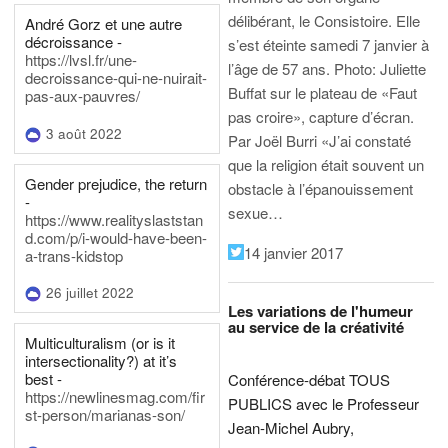
délibérant, le Consistoire. Elle
André Gorz et une autre
décroissance -
s’est éteinte samedi 7 janvier à
https://lvsl.fr/une-
l’âge de 57 ans.
Photo: Juliette
decroissance-qui-ne-nuirait-
Buffat sur le plateau de «Faut
pas-aux-pauvres/
pas croire», capture d’écran.
3 août 2022
Par Joël Burri
«J’ai constaté
que la religion était souvent un
Gender prejudice, the return
obstacle à l’épanouissement
-
sexue…
https://www.realityslaststan
d.com/p/i-would-have-been-
14 janvier 2017
a-trans-kidstop
26 juillet 2022
Les variations de l'humeur
au service de la créativité
Multiculturalism (or is it
intersectionality?) at it’s
best -
Conférence-débat TOUS
https://newlinesmag.com/fir
PUBLICS avec le Professeur
st-person/marianas-son/
Jean-Michel Aubry,