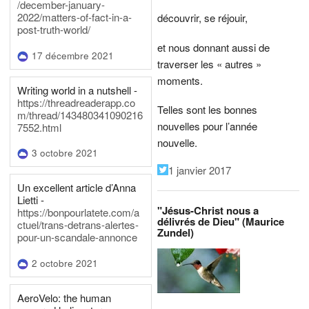
/december-january-
2022/matters-of-fact-in-a-
découvrir, se réjouir,
post-truth-world/
et nous donnant aussi de
17 décembre 2021
traverser les « autres »
moments.
Writing world in a nutshell -
https://threadreaderapp.co
Telles sont les bonnes
m/thread/143480341090216
nouvelles pour l’année
7552.html
nouvelle.
3 octobre 2021
1 janvier 2017
Un excellent article d’Anna
Lietti -
"Jésus-Christ nous a
https://bonpourlatete.com/a
délivrés de Dieu" (Maurice
ctuel/trans-detrans-alertes-
Zundel)
pour-un-scandale-annonce
2 octobre 2021
AeroVelo: the human