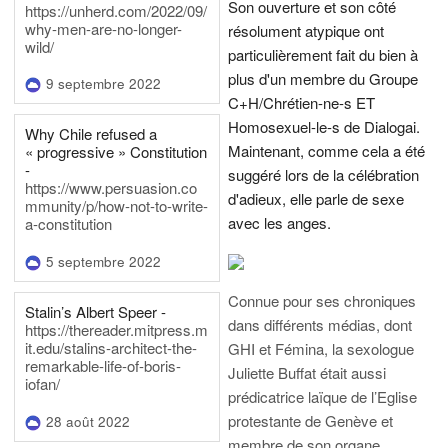
Son ouverture et son côté
https://unherd.com/2022/09/
why-men-are-no-longer-
résolument atypique ont
wild/
particulièrement fait du bien à
plus d'un membre du Groupe
9 septembre 2022
C+H/Chrétien-ne-s ET
Homosexuel-le-s de Dialogai.
Why Chile refused a
Maintenant, comme cela a été
« progressive » Constitution
-
suggéré lors de la célébration
https://www.persuasion.co
d'adieux, elle parle de sexe
mmunity/p/how-not-to-write-
avec les anges.
a-constitution
5 septembre 2022
Connue pour ses chroniques
Stalin’s Albert Speer -
dans différents médias, dont
https://thereader.mitpress.m
it.edu/stalins-architect-the-
GHI et Fémina, la sexologue
remarkable-life-of-boris-
Juliette Buffat était aussi
iofan/
prédicatrice laïque de l’Eglise
protestante de Genève et
28 août 2022
membre de son organe