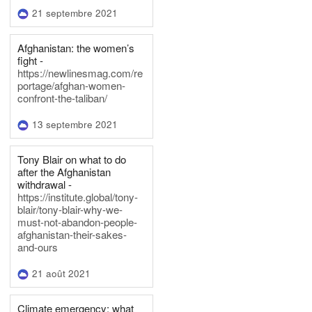
21 septembre 2021
Afghanistan: the women’s
fight -
https://newlinesmag.com/re
portage/afghan-women-
confront-the-taliban/
13 septembre 2021
Tony Blair on what to do
after the Afghanistan
withdrawal -
https://institute.global/tony-
blair/tony-blair-why-we-
must-not-abandon-people-
afghanistan-their-sakes-
and-ours
21 août 2021
Climate emergency: what