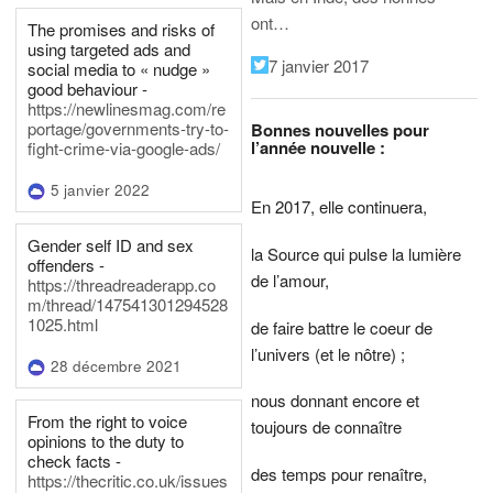
ont…
The promises and risks of
using targeted ads and
7 janvier 2017
social media to « nudge »
good behaviour -
https://newlinesmag.com/re
portage/governments-try-to-
Bonnes nouvelles pour
l’année nouvelle :
fight-crime-via-google-ads/
5 janvier 2022
En 2017, elle continuera,
Gender self ID and sex
la Source qui pulse la lumière
offenders -
de l’amour,
https://threadreaderapp.co
m/thread/147541301294528
1025.html
de faire battre le coeur de
l’univers (et le nôtre) ;
28 décembre 2021
nous donnant encore et
From the right to voice
toujours de connaître
opinions to the duty to
check facts -
des temps pour renaître,
https://thecritic.co.uk/issues