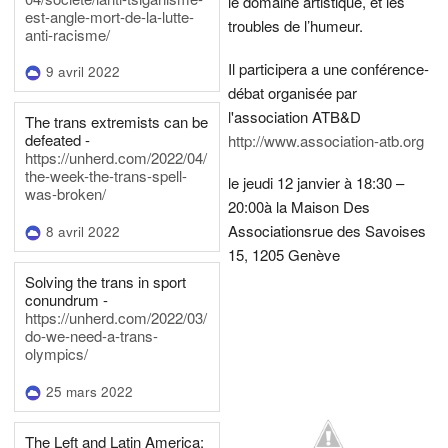
le domaine artistique, et les
est-angle-mort-de-la-lutte-
troubles de l’humeur.
anti-racisme/
Il participera a une conférence-
9 avril 2022
débat organisée par
l'association ATB&D
The trans extremists can be
defeated -
http://www.association-atb.org
https://unherd.com/2022/04/
the-week-the-trans-spell-
le jeudi 12 janvier à 18:30 –
was-broken/
20:00
à la Maison Des
Associations
rue des Savoises
8 avril 2022
15, 1205 Genève
Solving the trans in sport
conundrum -
https://unherd.com/2022/03/
do-we-need-a-trans-
olympics/
25 mars 2022
The Left and Latin America: