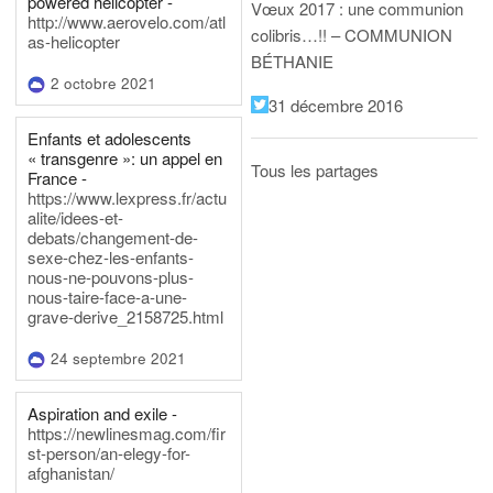
powered helicopter -
Vœux 2017 : une communion
http://www.aerovelo.com/atl
colibris…!! – COMMUNION
as-helicopter
BÉTHANIE
2 octobre 2021
31 décembre 2016
Enfants et adolescents
« transgenre »: un appel en
Tous les partages
France -
https://www.lexpress.fr/actu
alite/idees-et-
debats/changement-de-
sexe-chez-les-enfants-
nous-ne-pouvons-plus-
nous-taire-face-a-une-
grave-derive_2158725.html
24 septembre 2021
Aspiration and exile -
https://newlinesmag.com/fir
st-person/an-elegy-for-
afghanistan/