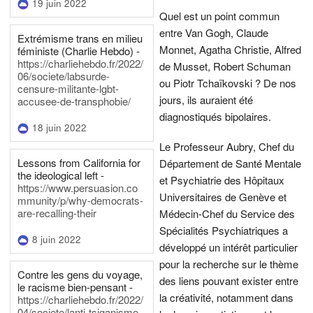
19 juin 2022
Quel est un point commun
entre Van Gogh, Claude
Extrémisme trans en milieu
Monnet, Agatha Christie, Alfred
féministe (Charlie Hebdo) -
https://charliehebdo.fr/2022/
de Musset, Robert Schuman
06/societe/labsurde-
ou Piotr Tchaïkovski ? De nos
censure-militante-lgbt-
jours, ils auraient été
accusee-de-transphobie/
diagnostiqués bipolaires.
18 juin 2022
Le Professeur Aubry, Chef du
Lessons from California for
Département de Santé Mentale
the ideological left -
et Psychiatrie des Hôpitaux
https://www.persuasion.co
Universitaires de Genève et
mmunity/p/why-democrats-
are-recalling-their
Médecin-Chef du Service des
Spécialités Psychiatriques a
8 juin 2022
développé un intérêt particulier
pour la recherche sur le thème
Contre les gens du voyage,
des liens pouvant exister entre
le racisme bien-pensant -
la créativité, notamment dans
https://charliehebdo.fr/2022/
04/societe/lanti-tsiganisme-