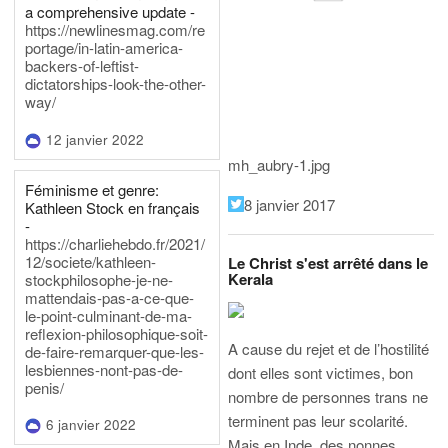
a comprehensive update -
https://newlinesmag.com/re
portage/in-latin-america-
backers-of-leftist-
dictatorships-look-the-other-
way/
12 janvier 2022
mh_aubry-1.jpg
Féminisme et genre:
8 janvier 2017
Kathleen Stock en français
-
https://charliehebdo.fr/2021/
12/societe/kathleen-
Le Christ s'est arrêté dans le
Kerala
stockphilosophe-je-ne-
mattendais-pas-a-ce-que-
le-point-culminant-de-ma-
reflexion-philosophique-soit-
A cause du rejet et de l’hostilité
de-faire-remarquer-que-les-
lesbiennes-nont-pas-de-
dont elles sont victimes, bon
penis/
nombre de personnes trans ne
terminent pas leur scolarité.
6 janvier 2022
Mais en Inde, des nonnes