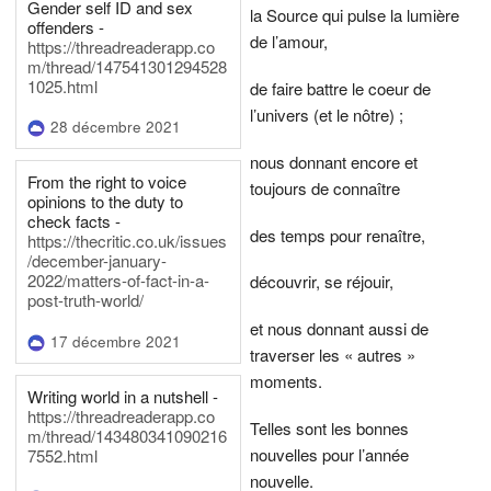
Gender self ID and sex
la Source qui pulse la lumière
offenders -
de l’amour,
https://threadreaderapp.co
m/thread/147541301294528
1025.html
de faire battre le coeur de
l’univers (et le nôtre) ;
28 décembre 2021
nous donnant encore et
From the right to voice
toujours de connaître
opinions to the duty to
check facts -
des temps pour renaître,
https://thecritic.co.uk/issues
/december-january-
2022/matters-of-fact-in-a-
découvrir, se réjouir,
post-truth-world/
et nous donnant aussi de
17 décembre 2021
traverser les « autres »
moments.
Writing world in a nutshell -
https://threadreaderapp.co
Telles sont les bonnes
m/thread/143480341090216
nouvelles pour l’année
7552.html
nouvelle.