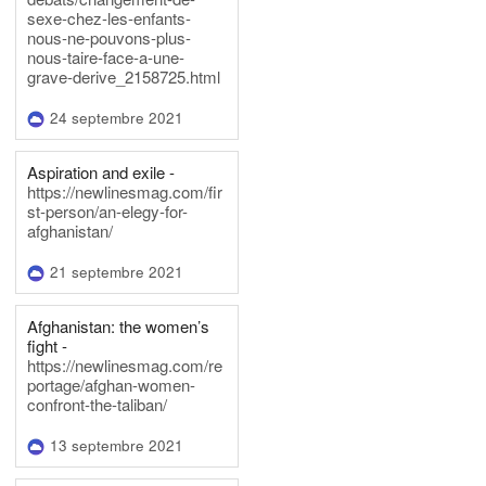
sexe-chez-les-enfants-
nous-ne-pouvons-plus-
nous-taire-face-a-une-
grave-derive_2158725.html
24 septembre 2021
Aspiration and exile -
https://newlinesmag.com/fir
st-person/an-elegy-for-
afghanistan/
21 septembre 2021
Afghanistan: the women’s
fight -
https://newlinesmag.com/re
portage/afghan-women-
confront-the-taliban/
13 septembre 2021