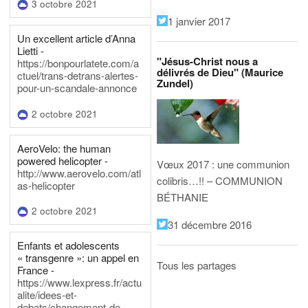
3 octobre 2021
1 janvier 2017
Un excellent article d’Anna
Lietti -
"Jésus-Christ nous a
https://bonpourlatete.com/a
délivrés de Dieu" (Maurice
ctuel/trans-detrans-alertes-
Zundel)
pour-un-scandale-annonce
2 octobre 2021
AeroVelo: the human
powered helicopter -
Vœux 2017 : une communion
http://www.aerovelo.com/atl
colibris…!! – COMMUNION
as-helicopter
BÉTHANIE
2 octobre 2021
31 décembre 2016
Enfants et adolescents
« transgenre »: un appel en
Tous les partages
France -
https://www.lexpress.fr/actu
alite/idees-et-
debats/changement-de-