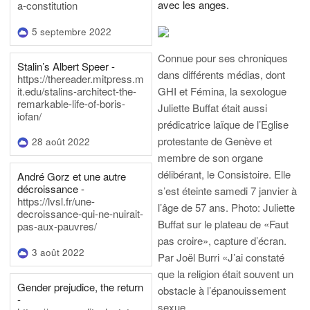
avec les anges.
a-constitution
5 septembre 2022
Connue pour ses chroniques
Stalin’s Albert Speer -
dans différents médias, dont
https://thereader.mitpress.m
it.edu/stalins-architect-the-
GHI et Fémina, la sexologue
remarkable-life-of-boris-
Juliette Buffat était aussi
iofan/
prédicatrice laïque de l’Eglise
protestante de Genève et
28 août 2022
membre de son organe
délibérant, le Consistoire. Elle
André Gorz et une autre
décroissance -
s’est éteinte samedi 7 janvier à
https://lvsl.fr/une-
l’âge de 57 ans.
Photo: Juliette
decroissance-qui-ne-nuirait-
Buffat sur le plateau de «Faut
pas-aux-pauvres/
pas croire», capture d’écran.
3 août 2022
Par Joël Burri
«J’ai constaté
que la religion était souvent un
Gender prejudice, the return
obstacle à l’épanouissement
-
sexue…