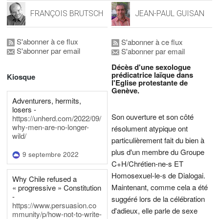
FRANÇOIS BRUTSCH
JEAN-PAUL GUISAN
S'abonner à ce flux
S'abonner à ce flux
S'abonner par email
S'abonner par email
Décès d'une sexologue
prédicatrice laïque dans
Kiosque
l'Eglise protestante de
Genève.
Adventurers, hermits,
losers -
Son ouverture et son côté
https://unherd.com/2022/09/
why-men-are-no-longer-
résolument atypique ont
wild/
particulièrement fait du bien à
plus d'un membre du Groupe
9 septembre 2022
C+H/Chrétien-ne-s ET
Homosexuel-le-s de Dialogai.
Why Chile refused a
Maintenant, comme cela a été
« progressive » Constitution
-
suggéré lors de la célébration
https://www.persuasion.co
d'adieux, elle parle de sexe
mmunity/p/how-not-to-write-