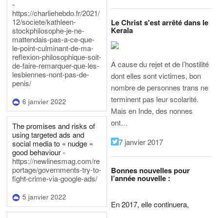
-
https://charliehebdo.fr/2021/
12/societe/kathleen-
Le Christ s'est arrêté dans le
Kerala
stockphilosophe-je-ne-
mattendais-pas-a-ce-que-
le-point-culminant-de-ma-
reflexion-philosophique-soit-
A cause du rejet et de l’hostilité
de-faire-remarquer-que-les-
lesbiennes-nont-pas-de-
dont elles sont victimes, bon
penis/
nombre de personnes trans ne
terminent pas leur scolarité.
6 janvier 2022
Mais en Inde, des nonnes
ont…
The promises and risks of
using targeted ads and
7 janvier 2017
social media to « nudge »
good behaviour -
https://newlinesmag.com/re
portage/governments-try-to-
Bonnes nouvelles pour
l’année nouvelle :
fight-crime-via-google-ads/
5 janvier 2022
En 2017, elle continuera,