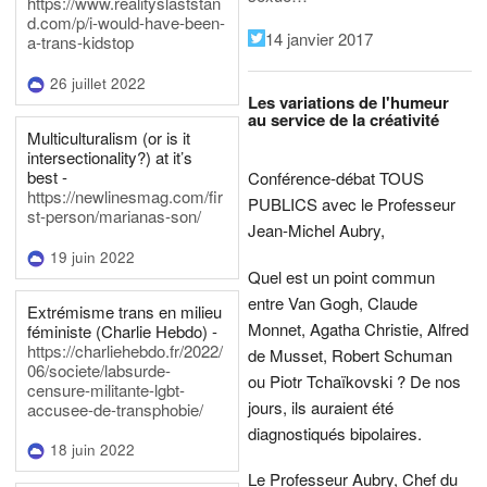
https://www.realityslaststan
d.com/p/i-would-have-been-
14 janvier 2017
a-trans-kidstop
26 juillet 2022
Les variations de l'humeur
au service de la créativité
Multiculturalism (or is it
intersectionality?) at it’s
best -
Conférence-débat TOUS
https://newlinesmag.com/fir
PUBLICS avec le Professeur
st-person/marianas-son/
Jean-Michel Aubry,
19 juin 2022
Quel est un point commun
entre Van Gogh, Claude
Extrémisme trans en milieu
Monnet, Agatha Christie, Alfred
féministe (Charlie Hebdo) -
https://charliehebdo.fr/2022/
de Musset, Robert Schuman
06/societe/labsurde-
ou Piotr Tchaïkovski ? De nos
censure-militante-lgbt-
jours, ils auraient été
accusee-de-transphobie/
diagnostiqués bipolaires.
18 juin 2022
Le Professeur Aubry, Chef du