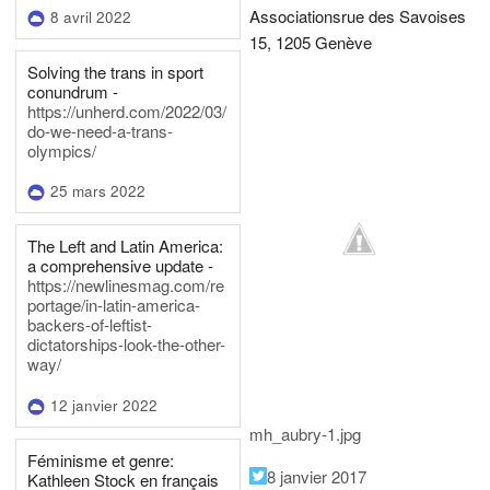
Associations
rue des Savoises
8 avril 2022
15, 1205 Genève
Solving the trans in sport
conundrum -
https://unherd.com/2022/03/
do-we-need-a-trans-
olympics/
25 mars 2022
The Left and Latin America:
a comprehensive update -
https://newlinesmag.com/re
portage/in-latin-america-
backers-of-leftist-
dictatorships-look-the-other-
way/
12 janvier 2022
mh_aubry-1.jpg
Féminisme et genre:
8 janvier 2017
Kathleen Stock en français