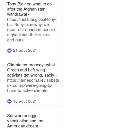
Tony Blair on what to do
after the Afghanistan
withdrawal -
https://institute.global/tony-
blair/tony-blair-why-we-
must-not-abandon-people-
afghanistan-their-sakes-
and-ours
21 août 2021
Climate emergency: what
Green and Left-wing
activists get wrong, sadly -
https://jamesomalley.substa
ck.com/p/were-going-to-
have-to-solve-climate
16 août 2021
Schwarzenegger,
vaccination and the
American dream -