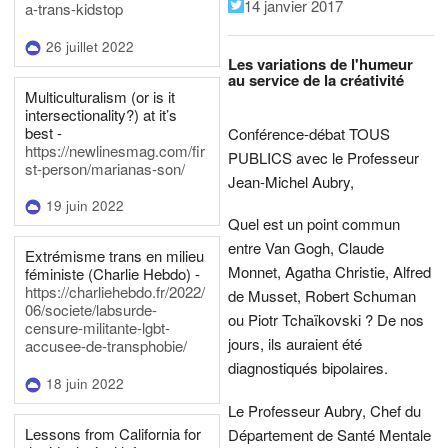
14 janvier 2017
a-trans-kidstop
26 juillet 2022
Les variations de l'humeur
au service de la créativité
Multiculturalism (or is it
intersectionality?) at it’s
best -
Conférence-débat TOUS
https://newlinesmag.com/fir
PUBLICS avec le Professeur
st-person/marianas-son/
Jean-Michel Aubry,
19 juin 2022
Quel est un point commun
entre Van Gogh, Claude
Extrémisme trans en milieu
Monnet, Agatha Christie, Alfred
féministe (Charlie Hebdo) -
https://charliehebdo.fr/2022/
de Musset, Robert Schuman
06/societe/labsurde-
ou Piotr Tchaïkovski ? De nos
censure-militante-lgbt-
jours, ils auraient été
accusee-de-transphobie/
diagnostiqués bipolaires.
18 juin 2022
Le Professeur Aubry, Chef du
Lessons from California for
Département de Santé Mentale