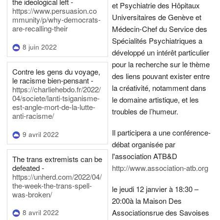
the ideological left -
et Psychiatrie des Hôpitaux
https://www.persuasion.co
Universitaires de Genève et
mmunity/p/why-democrats-
are-recalling-their
Médecin-Chef du Service des
Spécialités Psychiatriques a
8 juin 2022
développé un intérêt particulier
pour la recherche sur le thème
Contre les gens du voyage,
des liens pouvant exister entre
le racisme bien-pensant -
la créativité, notamment dans
https://charliehebdo.fr/2022/
04/societe/lanti-tsiganisme-
le domaine artistique, et les
est-angle-mort-de-la-lutte-
troubles de l’humeur.
anti-racisme/
Il participera a une conférence-
9 avril 2022
débat organisée par
l'association ATB&D
The trans extremists can be
defeated -
http://www.association-atb.org
https://unherd.com/2022/04/
the-week-the-trans-spell-
le jeudi 12 janvier à 18:30 –
was-broken/
20:00
à la Maison Des
Associations
rue des Savoises
8 avril 2022