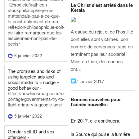
12/societe/kathleen-
Le Christ s'est arrêté dans le
Kerala
stockphilosophe-je-ne-
mattendais-pas-a-ce-que-
le-point-culminant-de-ma-
reflexion-philosophique-soit-
A cause du rejet et de l’hostilité
de-faire-remarquer-que-les-
lesbiennes-nont-pas-de-
dont elles sont victimes, bon
penis/
nombre de personnes trans ne
terminent pas leur scolarité.
6 janvier 2022
Mais en Inde, des nonnes
ont…
The promises and risks of
using targeted ads and
7 janvier 2017
social media to « nudge »
good behaviour -
https://newlinesmag.com/re
portage/governments-try-to-
Bonnes nouvelles pour
l’année nouvelle :
fight-crime-via-google-ads/
5 janvier 2022
En 2017, elle continuera,
Gender self ID and sex
la Source qui pulse la lumière
offenders -