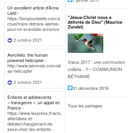
Un excellent article d’Anna
Lietti -
"Jésus-Christ nous a
https://bonpourlatete.com/a
délivrés de Dieu" (Maurice
ctuel/trans-detrans-alertes-
Zundel)
pour-un-scandale-annonce
2 octobre 2021
AeroVelo: the human
powered helicopter -
Vœux 2017 : une communion
http://www.aerovelo.com/atl
colibris…!! – COMMUNION
as-helicopter
BÉTHANIE
2 octobre 2021
31 décembre 2016
Enfants et adolescents
« transgenre »: un appel en
Tous les partages
France -
https://www.lexpress.fr/actu
alite/idees-et-
debats/changement-de-
sexe-chez-les-enfants-