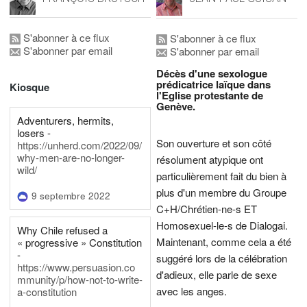
S'abonner à ce flux
S'abonner à ce flux
S'abonner par email
S'abonner par email
Décès d'une sexologue
prédicatrice laïque dans
Kiosque
l'Eglise protestante de
Genève.
Adventurers, hermits,
losers -
Son ouverture et son côté
https://unherd.com/2022/09/
why-men-are-no-longer-
résolument atypique ont
wild/
particulièrement fait du bien à
plus d'un membre du Groupe
9 septembre 2022
C+H/Chrétien-ne-s ET
Homosexuel-le-s de Dialogai.
Why Chile refused a
Maintenant, comme cela a été
« progressive » Constitution
-
suggéré lors de la célébration
https://www.persuasion.co
d'adieux, elle parle de sexe
mmunity/p/how-not-to-write-
avec les anges.
a-constitution