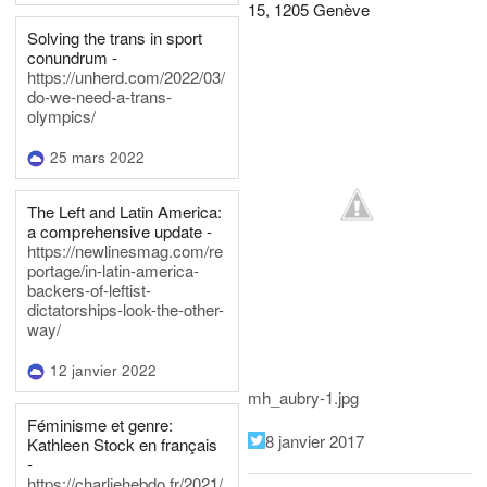
15, 1205 Genève
Solving the trans in sport
conundrum -
https://unherd.com/2022/03/
do-we-need-a-trans-
olympics/
25 mars 2022
The Left and Latin America:
a comprehensive update -
https://newlinesmag.com/re
portage/in-latin-america-
backers-of-leftist-
dictatorships-look-the-other-
way/
12 janvier 2022
mh_aubry-1.jpg
Féminisme et genre:
8 janvier 2017
Kathleen Stock en français
-
https://charliehebdo.fr/2021/