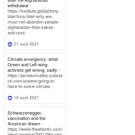
withdrawal -
https://institute.global/tony-
blair/tony-blair-why-we-
must-not-abandon-people-
afghanistan-their-sakes-
and-ours
21 août 2021
Climate emergency: what
Green and Left-wing
activists get wrong, sadly -
https://jamesomalley.substa
ck.com/p/were-going-to-
have-to-solve-climate
16 août 2021
Schwarzenegger,
vaccination and the
American dream -
https://www.theatlantic.com/
ideas/archive/2021/08/schw