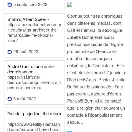
5 septembre 2022
Connue pour ses chroniques
Stalin’s Albert Speer -
dans différents médias, dont
https://thereader.mitpress.m
it.edu/stalins-architect-the-
GHI et Fémina, la sexologue
remarkable-life-of-boris-
Juliette Buffat était aussi
iofan/
prédicatrice laïque de l’Eglise
protestante de Genève et
28 août 2022
membre de son organe
délibérant, le Consistoire. Elle
André Gorz et une autre
décroissance -
s’est éteinte samedi 7 janvier à
https://lvsl.fr/une-
l’âge de 57 ans.
Photo: Juliette
decroissance-qui-ne-nuirait-
Buffat sur le plateau de «Faut
pas-aux-pauvres/
pas croire», capture d’écran.
3 août 2022
Par Joël Burri
«J’ai constaté
que la religion était souvent un
Gender prejudice, the return
obstacle à l’épanouissement
-
sexue…
https://www.realityslaststan
d.com/p/i-would-have-been-