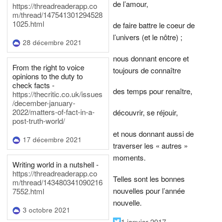
de l’amour,
https://threadreaderapp.co
m/thread/147541301294528
1025.html
de faire battre le coeur de
l’univers (et le nôtre) ;
28 décembre 2021
nous donnant encore et
From the right to voice
toujours de connaître
opinions to the duty to
check facts -
des temps pour renaître,
https://thecritic.co.uk/issues
/december-january-
2022/matters-of-fact-in-a-
découvrir, se réjouir,
post-truth-world/
et nous donnant aussi de
17 décembre 2021
traverser les « autres »
moments.
Writing world in a nutshell -
https://threadreaderapp.co
Telles sont les bonnes
m/thread/143480341090216
nouvelles pour l’année
7552.html
nouvelle.
3 octobre 2021
1 janvier 2017