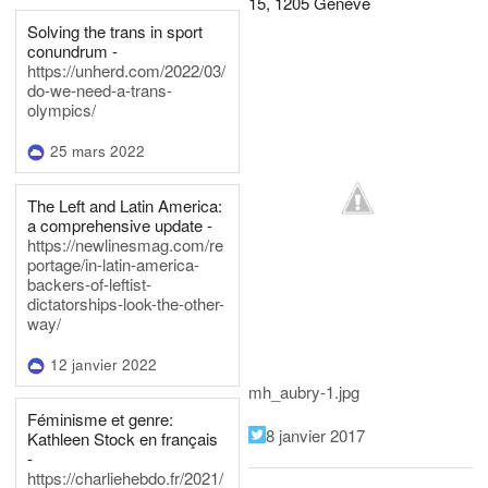
15, 1205 Genève
Solving the trans in sport
conundrum -
https://unherd.com/2022/03/
do-we-need-a-trans-
olympics/
25 mars 2022
The Left and Latin America:
a comprehensive update -
https://newlinesmag.com/re
portage/in-latin-america-
backers-of-leftist-
dictatorships-look-the-other-
way/
12 janvier 2022
mh_aubry-1.jpg
Féminisme et genre:
8 janvier 2017
Kathleen Stock en français
-
https://charliehebdo.fr/2021/