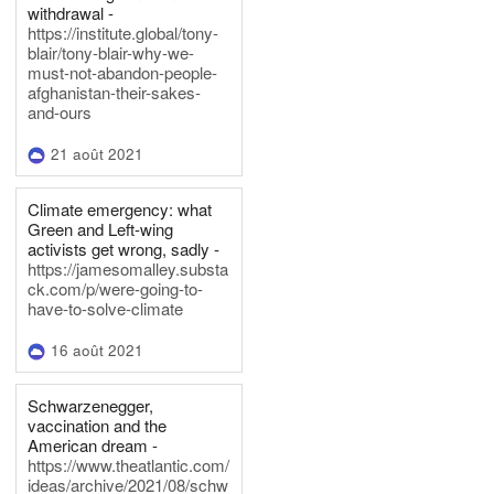
withdrawal -
https://institute.global/tony-
blair/tony-blair-why-we-
must-not-abandon-people-
afghanistan-their-sakes-
and-ours
21 août 2021
Climate emergency: what
Green and Left-wing
activists get wrong, sadly -
https://jamesomalley.substa
ck.com/p/were-going-to-
have-to-solve-climate
16 août 2021
Schwarzenegger,
vaccination and the
American dream -
https://www.theatlantic.com/
ideas/archive/2021/08/schw