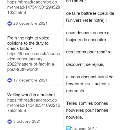
de l’amour,
https://threadreaderapp.co
m/thread/147541301294528
1025.html
de faire battre le coeur de
l’univers (et le nôtre) ;
28 décembre 2021
nous donnant encore et
From the right to voice
toujours de connaître
opinions to the duty to
check facts -
des temps pour renaître,
https://thecritic.co.uk/issues
/december-january-
2022/matters-of-fact-in-a-
découvrir, se réjouir,
post-truth-world/
et nous donnant aussi de
17 décembre 2021
traverser les « autres »
moments.
Writing world in a nutshell -
https://threadreaderapp.co
Telles sont les bonnes
m/thread/143480341090216
nouvelles pour l’année
7552.html
nouvelle.
3 octobre 2021
1 janvier 2017