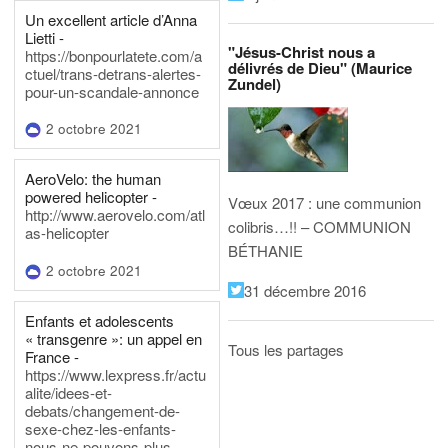
Un excellent article d’Anna
Lietti -
"Jésus-Christ nous a
https://bonpourlatete.com/a
délivrés de Dieu" (Maurice
ctuel/trans-detrans-alertes-
Zundel)
pour-un-scandale-annonce
2 octobre 2021
AeroVelo: the human
powered helicopter -
Vœux 2017 : une communion
http://www.aerovelo.com/atl
colibris…!! – COMMUNION
as-helicopter
BÉTHANIE
2 octobre 2021
31 décembre 2016
Enfants et adolescents
« transgenre »: un appel en
Tous les partages
France -
https://www.lexpress.fr/actu
alite/idees-et-
debats/changement-de-
sexe-chez-les-enfants-
nous-ne-pouvons-plus-