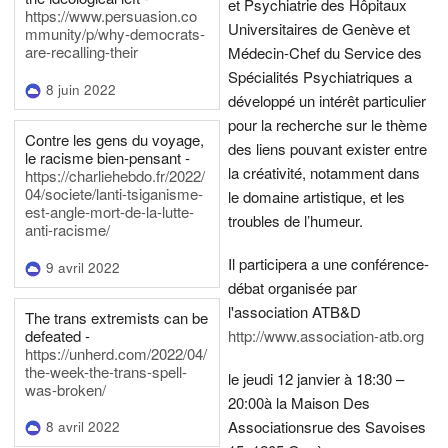
et Psychiatrie des Hôpitaux
https://www.persuasion.co
Universitaires de Genève et
mmunity/p/why-democrats-
are-recalling-their
Médecin-Chef du Service des
Spécialités Psychiatriques a
8 juin 2022
développé un intérêt particulier
pour la recherche sur le thème
Contre les gens du voyage,
des liens pouvant exister entre
le racisme bien-pensant -
la créativité, notamment dans
https://charliehebdo.fr/2022/
04/societe/lanti-tsiganisme-
le domaine artistique, et les
est-angle-mort-de-la-lutte-
troubles de l’humeur.
anti-racisme/
Il participera a une conférence-
9 avril 2022
débat organisée par
l'association ATB&D
The trans extremists can be
defeated -
http://www.association-atb.org
https://unherd.com/2022/04/
the-week-the-trans-spell-
le jeudi 12 janvier à 18:30 –
was-broken/
20:00
à la Maison Des
Associations
rue des Savoises
8 avril 2022