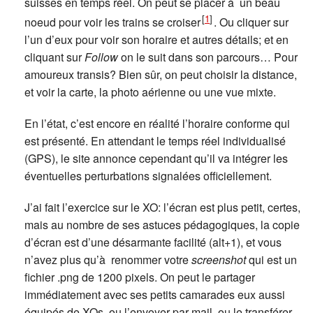
suisses en temps réel. On peut se placer à un beau
[
1
]
noeud pour voir les trains se croiser
. Ou cliquer sur
l’un d’eux pour voir son horaire et autres détails; et en
cliquant sur
Follow
on le suit dans son parcours… Pour
amoureux transis? Bien sûr, on peut choisir la distance,
et voir la carte, la photo aérienne ou une vue mixte.
En l’état, c’est encore en réalité l’horaire conforme qui
est présenté. En attendant le temps réel individualisé
(GPS), le site annonce cependant qu’il va intégrer les
éventuelles perturbations signalées officiellement.
J’ai fait l’exercice sur le XO: l’écran est plus petit, certes,
mais au nombre de ses astuces pédagogiques, la copie
d’écran est d’une désarmante facilité (alt+1), et vous
n’avez plus qu’à renommer votre
screenshot
qui est un
fichier .png de 1200 pixels. On peut le partager
immédiatement avec ses petits camarades eux aussi
équipés de XOs, ou l’envoyer par mail, ou le transférer