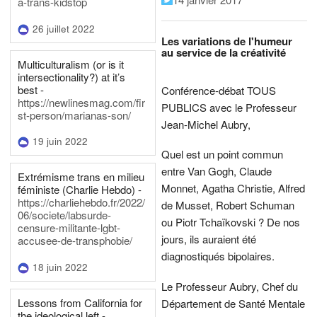
a-trans-kidstop
26 juillet 2022
Les variations de l'humeur
au service de la créativité
Multiculturalism (or is it
intersectionality?) at it’s
best -
Conférence-débat TOUS
https://newlinesmag.com/fir
PUBLICS avec le Professeur
st-person/marianas-son/
Jean-Michel Aubry,
19 juin 2022
Quel est un point commun
entre Van Gogh, Claude
Extrémisme trans en milieu
Monnet, Agatha Christie, Alfred
féministe (Charlie Hebdo) -
https://charliehebdo.fr/2022/
de Musset, Robert Schuman
06/societe/labsurde-
ou Piotr Tchaïkovski ? De nos
censure-militante-lgbt-
jours, ils auraient été
accusee-de-transphobie/
diagnostiqués bipolaires.
18 juin 2022
Le Professeur Aubry, Chef du
Lessons from California for
Département de Santé Mentale
the ideological left -