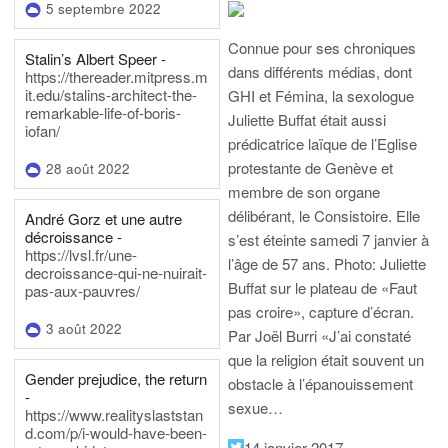
5 septembre 2022
Connue pour ses chroniques
Stalin’s Albert Speer -
dans différents médias, dont
https://thereader.mitpress.m
it.edu/stalins-architect-the-
GHI et Fémina, la sexologue
remarkable-life-of-boris-
Juliette Buffat était aussi
iofan/
prédicatrice laïque de l’Eglise
protestante de Genève et
28 août 2022
membre de son organe
délibérant, le Consistoire. Elle
André Gorz et une autre
décroissance -
s’est éteinte samedi 7 janvier à
https://lvsl.fr/une-
l’âge de 57 ans.
Photo: Juliette
decroissance-qui-ne-nuirait-
Buffat sur le plateau de «Faut
pas-aux-pauvres/
pas croire», capture d’écran.
3 août 2022
Par Joël Burri
«J’ai constaté
que la religion était souvent un
Gender prejudice, the return
obstacle à l’épanouissement
-
sexue…
https://www.realityslaststan
d.com/p/i-would-have-been-
14 janvier 2017