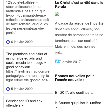
12/societe/kathleen-
Le Christ s'est arrêté dans le
Kerala
stockphilosophe-je-ne-
mattendais-pas-a-ce-que-
le-point-culminant-de-ma-
reflexion-philosophique-soit-
A cause du rejet et de l’hostilité
de-faire-remarquer-que-les-
lesbiennes-nont-pas-de-
dont elles sont victimes, bon
penis/
nombre de personnes trans ne
terminent pas leur scolarité.
6 janvier 2022
Mais en Inde, des nonnes
ont…
The promises and risks of
using targeted ads and
7 janvier 2017
social media to « nudge »
good behaviour -
https://newlinesmag.com/re
portage/governments-try-to-
Bonnes nouvelles pour
l’année nouvelle :
fight-crime-via-google-ads/
5 janvier 2022
En 2017, elle continuera,
Gender self ID and sex
la Source qui pulse la lumière
offenders -