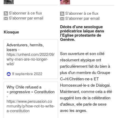
S'abonner à ce flux
S'abonner à ce flux
S'abonner par email
S'abonner par email
Décès d'une sexologue
prédicatrice laïque dans
Kiosque
l'Eglise protestante de
Genève.
Adventurers, hermits,
losers -
Son ouverture et son côté
https://unherd.com/2022/09/
why-men-are-no-longer-
résolument atypique ont
wild/
particulièrement fait du bien à
plus d'un membre du Groupe
9 septembre 2022
C+H/Chrétien-ne-s ET
Homosexuel-le-s de Dialogai.
Why Chile refused a
Maintenant, comme cela a été
« progressive » Constitution
-
suggéré lors de la célébration
https://www.persuasion.co
d'adieux, elle parle de sexe
mmunity/p/how-not-to-write-
avec les anges.
a-constitution